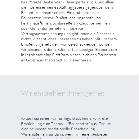
beauftragte Bauberater / Bauexperte einzig und allein
die Interessen seines Auftraggebers gegenüber dem
Bauunternehmen vertritt. Ein professioneller
Bauberater überprüft sämtliche Angebote von
Fertighausfirmen, Schlüsselfertig-Bauunternehmen
oder Generalunternehmen noch vor
Vertragsunterzeichnung und gibt Ihnen die Sicherheit,
nichts Wesentliches übersehen zu haben. Mit unserem
Empfehlungsnetzwerk von da-schau-her.de möchten
wir besonders den lokalen, ortsansässigen Bauberatern
in Ingolstadt eine Plattform bieten, sich den Bauherren
im Großraum Ingolstadt zu präsentieren.
Wir empfehlen Ihnen gerne:
Aktuell sprechen wir für Ingolstadt keine konkrete
Empfehlung zum Thema ... "Bauberater" aus. Das ist
eine bewusste redaktionelle Entscheidung.
Wir empfehlen nur dann, wenn wir einen Anbieter