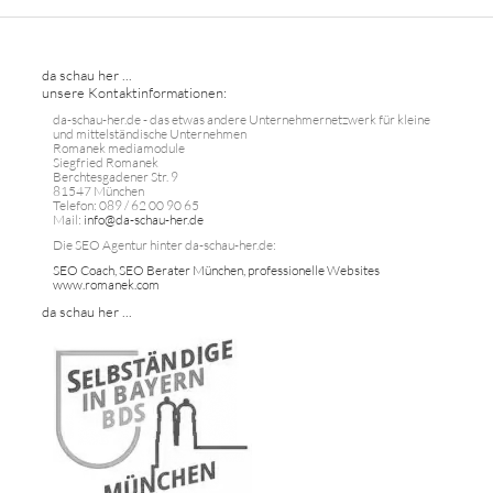
da schau her ...
unsere Kontaktinformationen:
da-schau-her.de - das etwas andere Unternehmernetzwerk für kleine
und mittelständische Unternehmen
Romanek mediamodule
Siegfried Romanek
Berchtesgadener Str. 9
81547 München
Telefon: 089 / 62 00 90 65
Mail:
info@da-schau-her.de
Die SEO Agentur hinter da-schau-her.de:
SEO Coach, SEO Berater München, professionelle Websites
www.romanek.com
da schau her ...