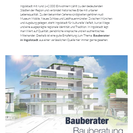
Ingolstadt mit rund 142.000 Einwohnern zählt zu den bedeutenden
Städten der Region und verbindet historisches Erbe mit urbaner
Lebensqualität. Zu den bekannten Sehenswürdigkeiten gehören Audi
Museum Mobile, Neues Schloss und Liebfrauenmünster. Zwischen München
und Augsburg gelegen, steht Ingolstadt für kulturelle Vielfalt, kurze Wege
und eine ausgeprägte regionale Identität und Tradition. In Ingolstadt legt
man Wert auf Qualität, persönliche Ansprache und ein authentisches
Bauberater
Miteinander. Deshalb ist eine gute Empfehlung zum Thema:
in Ingolstadt
aus einer verlässlichen Quelle hier immer gerne gesehen.