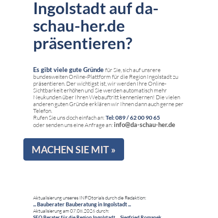
Ingolstadt auf da-
schau-her.de
präsentieren?
Es gibt viele gute Gründe
für Sie, sich auf unsrere
bundesweiten Online-Plattform für die Region Ingolstadt zu
präsentieren. Der wichtigst ist, wir werden Ihre Online-
Sichtbarkeit erhöhen und Sie werden automatisch mehr
Neukunden über Ihren Webauftritt kennenlernen! Die vielen
anderen guten Gründe erklären wir Ihnen dann auch gerne per
Telefon.
Rufen Sie uns doch einfach an:
Tel: 089 / 62 00 90 65
info@da-schau-her.de
oder senden uns eine Anfrage an:
MACHEN SIE MIT »
Aktualisierung unseres INFOtorials durch die Redaktion:
... Bauberater Bauberatung in Ingolstadt ...
Aktualisierung am 07.08.2026 durch:
SEO Berater für die Region Ingolstadt ... Siegfried Romanek