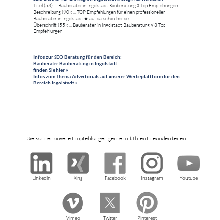
Titel (53): ... Bauberater in Ingolstadt Bauberatung 3 Top Empfehlungen ...
Beschreibung (90): ... TOP Empfehlungen für einen professionellen
Bauberater in Ingolstadt ★ auf da-schau-her.de
Überschrift (55): ... Bauberater in Ingolstadt Bauberatung √ 3 Top
Empfehlungen
Infos zur SEO Beratung für den Bereich:
Bauberater Bauberatung in Ingolstadt
finden Sie hier »
Infos zum Thema Advertorials auf unserer Werbeplattform für den
Bereich Ingolstadt »
Sie können unsere Empfehlungen gerne mit Ihren Freunden teilen ... ...
Linkedin
Xing
Facebook
Instagram
Youtube
Vimeo
Twitter
Pinterest