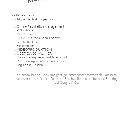
...
da schau her ...
wichtige Verlinkungenxxx
...
Online Reputation Management
...
PREditorial
...
INFOtorial
...
FIRMEN auf da-schau-her.de
...
DIE STRATEGIE
...
Referenzen
...
VIDEOPRODUKTION
...
ÜBER DA SCHAU HER
...
Kontakt - Impressum - Datenschutz
...
Die Sitemap von da-schau-her.de
...
Log-In für Firmen
da-schau-her.de ... das einzigartige Unternehmernetzwerk . Business
Netzwerk aus München für mehr Reichweite und ein bessere Ranking
bei Google & Co.