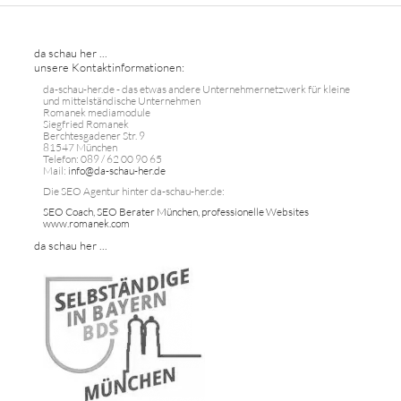
da schau her ...
unsere Kontaktinformationen:
da-schau-her.de - das etwas andere Unternehmernetzwerk für kleine
und mittelständische Unternehmen
Romanek mediamodule
Siegfried Romanek
Berchtesgadener Str. 9
81547 München
Telefon: 089 / 62 00 90 65
Mail:
info@da-schau-her.de
Die SEO Agentur hinter da-schau-her.de:
SEO Coach, SEO Berater München, professionelle Websites
www.romanek.com
da schau her ...