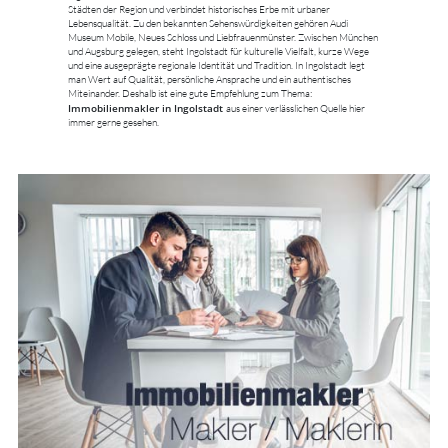
Städten der Region und verbindet historisches Erbe mit urbaner
Lebensqualität. Zu den bekannten Sehenswürdigkeiten gehören Audi
Museum Mobile, Neues Schloss und Liebfrauenmünster. Zwischen München
und Augsburg gelegen, steht Ingolstadt für kulturelle Vielfalt, kurze Wege
und eine ausgeprägte regionale Identität und Tradition. In Ingolstadt legt
man Wert auf Qualität, persönliche Ansprache und ein authentisches
Miteinander. Deshalb ist eine gute Empfehlung zum Thema:
Immobilienmakler in Ingolstadt
aus einer verlässlichen Quelle hier
immer gerne gesehen.