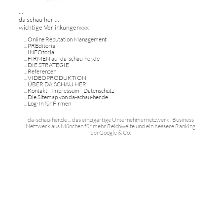
...
da schau her ...
wichtige Verlinkungenxxx
...
Online Reputation Management
...
PREditorial
...
INFOtorial
...
FIRMEN auf da-schau-her.de
...
DIE STRATEGIE
...
Referenzen
...
VIDEOPRODUKTION
...
ÜBER DA SCHAU HER
...
Kontakt - Impressum - Datenschutz
...
Die Sitemap von da-schau-her.de
...
Log-In für Firmen
da-schau-her.de ... das einzigartige Unternehmernetzwerk . Business
Netzwerk aus München für mehr Reichweite und ein bessere Ranking
bei Google & Co.