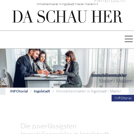
FIRMEN LOG-IN
Immobilienmakler in Ingolstadt Makler Maklerin √
Immobilienmakler in Ingolstadt • Makler
INFOtorial
Ingolstadt
INFOtorial
Die zuverlässigsten
Immobilienmakler in Ingolstadt