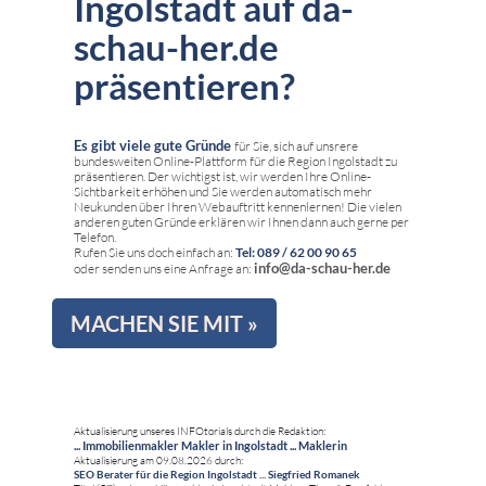
Ingolstadt auf da-
schau-her.de
präsentieren?
Es gibt viele gute Gründe
für Sie, sich auf unsrere
bundesweiten Online-Plattform für die Region Ingolstadt zu
präsentieren. Der wichtigst ist, wir werden Ihre Online-
Sichtbarkeit erhöhen und Sie werden automatisch mehr
Neukunden über Ihren Webauftritt kennenlernen! Die vielen
anderen guten Gründe erklären wir Ihnen dann auch gerne per
Telefon.
Rufen Sie uns doch einfach an:
Tel: 089 / 62 00 90 65
info@da-schau-her.de
oder senden uns eine Anfrage an:
MACHEN SIE MIT »
Aktualisierung unseres INFOtorials durch die Redaktion:
... Immobilienmakler Makler in Ingolstadt ... Maklerin
Aktualisierung am 09.08.2026 durch:
SEO Berater für die Region Ingolstadt ... Siegfried Romanek