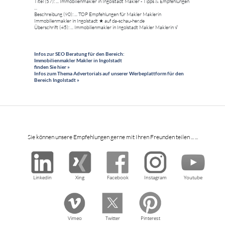
Titel (57): ... Immobilienmakler in Ingolstadt Makler - Tipps & Empfehlungen
...
Beschreibung (90): ... TOP Empfehlungen für Makler Maklerin
Immobilienmakler in Ingolstadt ★ auf da-schau-her.de
Überschrift (45): ... Immobilienmakler in Ingolstadt Makler Maklerin √
Infos zur SEO Beratung für den Bereich:
Immobilienmakler Makler in Ingolstadt
finden Sie hier »
Infos zum Thema Advertorials auf unserer Werbeplattform für den
Bereich Ingolstadt »
Sie können unsere Empfehlungen gerne mit Ihren Freunden teilen ... ...
Linkedin
Xing
Facebook
Instagram
Youtube
Vimeo
Twitter
Pinterest