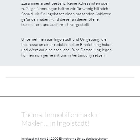
Zusammenarbeit besteht. Reine Adresslisten oder
zufällige Nennungen halten wir für wenig hilfreich.
Sobald wir für Ingolstadt einen passenden Anbieter
gefunden haben, wird dieser an dieser Stelle
transparent und ausführlich vorgestellt.
Unternehmen aus Ingolstadt und Umgebung, die
Interesse an einer redaktionellen Empfehlung haben
und Wert auf eine sachliche, faire Darstellung legen,
können sich gerne mit uns in Verbindung setzen.
Thema: Immobilienmakler
Makler ... in Ingolstadt!
Ingolstadt mit rund 142.000 Einwohnern zählt zu den bedeutenden