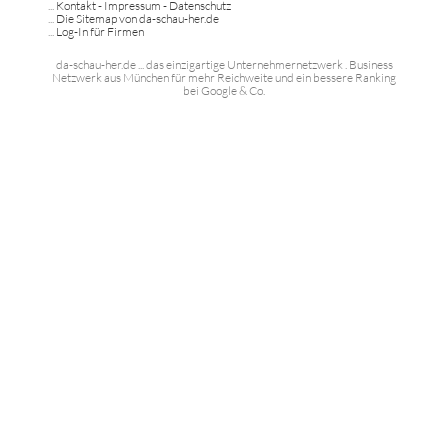
...
Kontakt - Impressum - Datenschutz
...
Die Sitemap von da-schau-her.de
...
Log-In für Firmen
da-schau-her.de ... das einzigartige Unternehmernetzwerk . Business
Netzwerk aus München für mehr Reichweite und ein bessere Ranking
bei Google & Co.