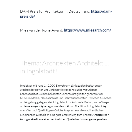
DAM Preis für Architektur in Deutschland:
https://dam-
preis.de/
Mies van der Rohe Award:
https://www.miesarch.com/
Thema: Architekten Architekt ...
in Ingolstadt!
Ingolstadt mit rund 142.000 Einwohnern zählt zu den bedeutenden
Städten der Region und verbindet historisches Erbe mit urbaner
Lebensqualität. Zu den bekannten Sehenswürdigkeiten gehören Audi
Museum Mobile, Neues Schloss und Liebfrauenmünster. Zwischen München
und Augsburg gelegen, steht Ingolstadt für kulturelle Vielfalt, kurze Wege
und eine ausgeprägte regionale Identität und Tradition. In Ingolstadt legt
man Wert auf Qualität, persönliche Ansprache und ein authentisches
Architekten
Miteinander. Deshalb ist eine gute Empfehlung zum Thema:
in Ingolstadt
aus einer verlässlichen Quelle hier immer gerne gesehen.