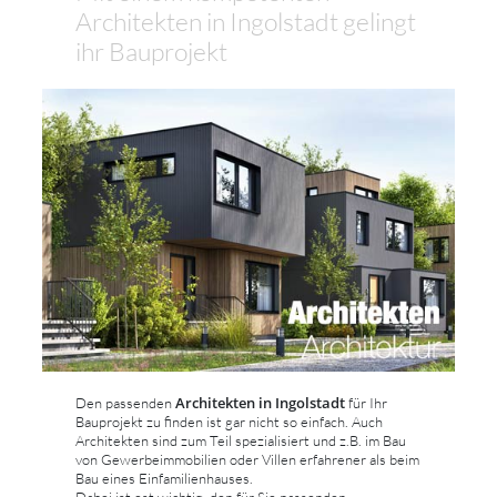
Architekten in Ingolstadt gelingt
ihr Bauprojekt
Architekten in Ingolstadt
Den passenden
für Ihr
Bauprojekt zu finden ist gar nicht so einfach. Auch
Architekten sind zum Teil spezialisiert und z.B. im Bau
von Gewerbeimmobilien oder Villen erfahrener als beim
Bau eines Einfamilienhauses.