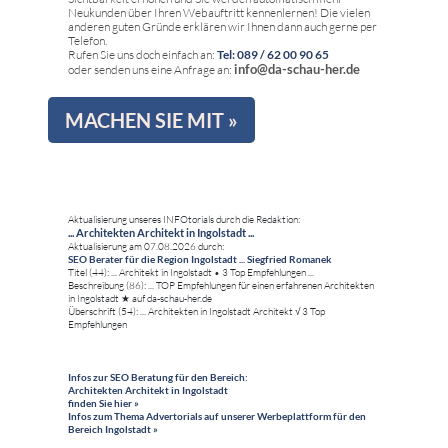
Neukunden über Ihren Webauftritt kennenlernen! Die vielen
anderen guten Gründe erklären wir Ihnen dann auch gerne per
Telefon.
Rufen Sie uns doch einfach an:
Tel: 089 / 62 00 90 65
info@da-schau-her.de
oder senden uns eine Anfrage an:
MACHEN SIE MIT »
Aktualisierung unseres INFOtorials durch die Redaktion:
... Architekten Architekt in Ingolstadt ...
Aktualisierung am 07.08.2026 durch:
SEO Berater für die Region Ingolstadt ... Siegfried Romanek
Titel (44): ... Architekt in Ingolstadt • 3 Top Empfehlungen ...
Beschreibung (86): ... TOP Empfehlungen für einen erfahrenen Architekten
in Ingolstadt ★ auf da-schau-her.de
Überschrift (54): ... Architekten in Ingolstadt Architekt √ 3 Top
Empfehlungen
Infos zur SEO Beratung für den Bereich:
Architekten Architekt in Ingolstadt
finden Sie hier »
Infos zum Thema Advertorials auf unserer Werbeplattform für den
Bereich Ingolstadt »