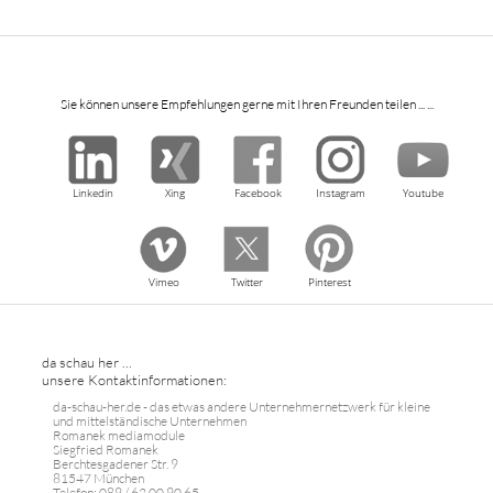
Sie können unsere Empfehlungen gerne mit Ihren Freunden teilen ... ...
Linkedin
Xing
Facebook
Instagram
Youtube
Vimeo
Twitter
Pinterest
da schau her ...
unsere Kontaktinformationen:
da-schau-her.de - das etwas andere Unternehmernetzwerk für kleine
und mittelständische Unternehmen
Romanek mediamodule
Siegfried Romanek
Berchtesgadener Str. 9
81547 München
Telefon: 089 / 62 00 90 65