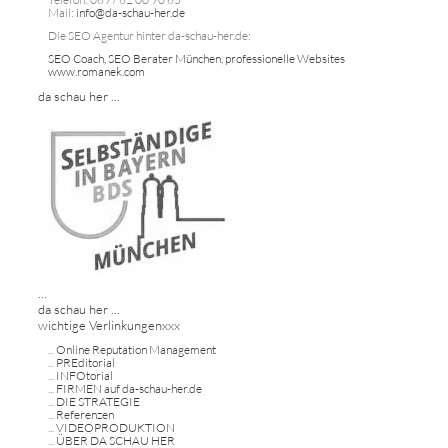
Mail:
info@da-schau-her.de
Die SEO Agentur hinter da-schau-her.de:
SEO Coach, SEO Berater München, professionelle Websites
www.romanek.com
da schau her ...
...
da schau her ...
wichtige Verlinkungenxxx
...
Online Reputation Management
...
PREditorial
...
INFOtorial
...
FIRMEN auf da-schau-her.de
...
DIE STRATEGIE
...
Referenzen
...
VIDEOPRODUKTION
...
ÜBER DA SCHAU HER