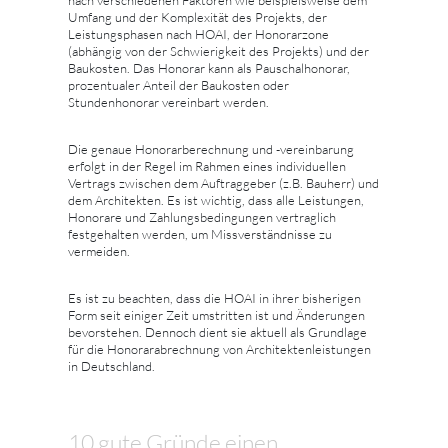
nach verschiedenen Faktoren wie beispielsweise dem
Umfang und der Komplexität des Projekts, der
Leistungsphasen nach HOAI, der Honorarzone
(abhängig von der Schwierigkeit des Projekts) und der
Baukosten. Das Honorar kann als Pauschalhonorar,
prozentualer Anteil der Baukosten oder
Stundenhonorar vereinbart werden.
Die genaue Honorarberechnung und -vereinbarung
erfolgt in der Regel im Rahmen eines individuellen
Vertrags zwischen dem Auftraggeber (z.B. Bauherr) und
dem Architekten. Es ist wichtig, dass alle Leistungen,
Honorare und Zahlungsbedingungen vertraglich
festgehalten werden, um Missverständnisse zu
vermeiden.
Es ist zu beachten, dass die HOAI in ihrer bisherigen
Form seit einiger Zeit umstritten ist und Änderungen
bevorstehen. Dennoch dient sie aktuell als Grundlage
für die Honorarabrechnung von Architektenleistungen
in Deutschland.
10 gute Gründe einen