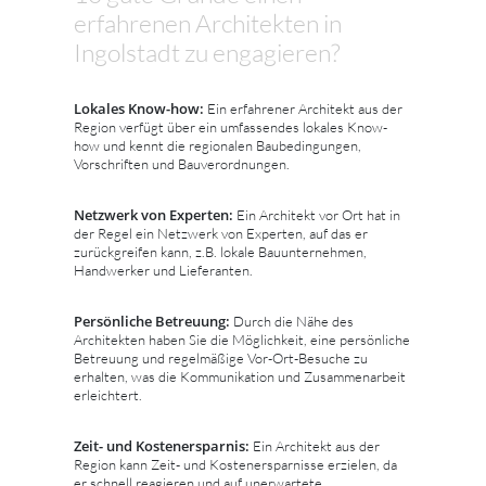
erfahrenen Architekten in
Ingolstadt zu engagieren?
Lokales Know-how:
Ein erfahrener Architekt aus der
Region verfügt über ein umfassendes lokales Know-
how und kennt die regionalen Baubedingungen,
Vorschriften und Bauverordnungen.
Netzwerk von Experten:
Ein Architekt vor Ort hat in
der Regel ein Netzwerk von Experten, auf das er
zurückgreifen kann, z.B. lokale Bauunternehmen,
Handwerker und Lieferanten.
Persönliche Betreuung:
Durch die Nähe des
Architekten haben Sie die Möglichkeit, eine persönliche
Betreuung und regelmäßige Vor-Ort-Besuche zu
erhalten, was die Kommunikation und Zusammenarbeit
erleichtert.
Zeit- und Kostenersparnis:
Ein Architekt aus der
Region kann Zeit- und Kostenersparnisse erzielen, da
er schnell reagieren und auf unerwartete