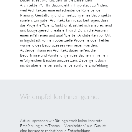
Dabei ist est wichtig, den für Sie passenden
Architekten für Ihr Bauprojekt in Ingolstadt zu finden,
weil Architekten eine entscheidende Rolle bei der
Planung, Gestaltung und Umsetzung eines Bauprojekts
spielen. Ein guter Architekt kann dazu beitragen, dass
das Projekt effizient, funktional, ästhetisch ansprechend
und budgetgerecht realisiert wird. Durch die Auswahl
eines erfahrenen und qualifizierten Architekten vor Ort
in Ingolstadt können potenzielle Probleme oder Fehler
während des Bauprozesses vermieden werden.
Außerdem kann ein Architekt dabei helfen, die
Bedürfnisse und Vorstellungen des Bauherrn in einen
erfolgreichen Bauplan umzusetzen. Dabei geht doch
nichts über eine verlässliche, persönliche Empfehlung
Wir empfehlen Ihnen gerne:
Aktuell sprechen wir für Ingolstadt keine konkrete
Empfehlung zum Thema ... "Architekten" aus. Das ist
eine bewusste redaktionelle Entscheidung.