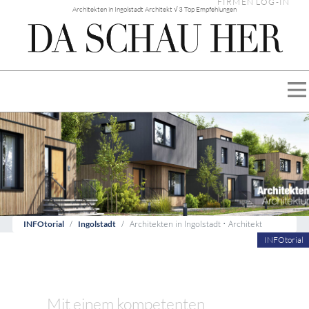
FIRMEN LOG-IN
Architekten in Ingolstadt Architekt √ 3 Top Empfehlungen
Architekten in Ingolstadt • Architekt
INFOtorial
Ingolstadt
INFOtorial
Mit einem kompetenten