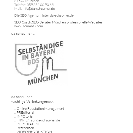
81547 München
Telefon: 089 / 62 00 90 65
Mail:
info@da-schau-her.de
Die SEO Agentur hinter da-schau-her.de:
SEO Coach, SEO Berater München, professionelle Websites
www.romanek.com
da schau her ...
...
da schau her ...
wichtige Verlinkungenxxx
...
Online Reputation Management
...
PREditorial
...
INFOtorial
...
FIRMEN auf da-schau-her.de
...
DIE STRATEGIE
...
Referenzen
...
VIDEOPRODUKTION