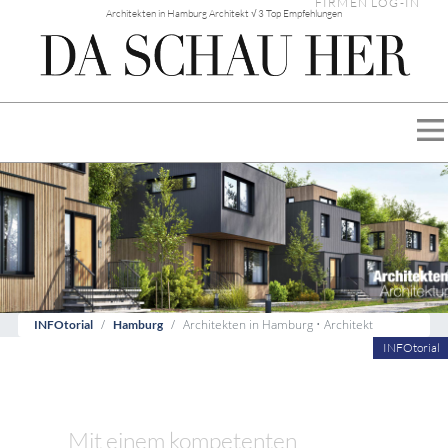
FIRMEN LOG-IN
Architekten in Hamburg Architekt √ 3 Top Empfehlungen
Architekten in Hamburg • Architekt
INFOtorial
Hamburg
INFOtorial
Mit einem kompetenten