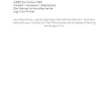
...
ÜBER DA SCHAU HER
...
Kontakt - Impressum - Datenschutz
...
Die Sitemap von da-schau-her.de
...
Log-In für Firmen
da-schau-her.de ... das einzigartige Unternehmernetzwerk . Business
Netzwerk aus München für mehr Reichweite und ein bessere Ranking
bei Google & Co.