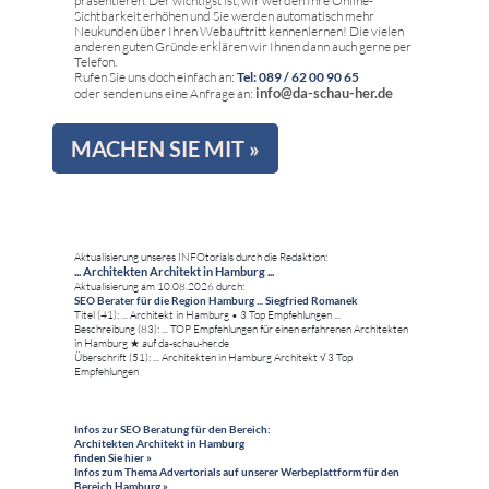
präsentieren. Der wichtigst ist, wir werden Ihre Online-
Sichtbarkeit erhöhen und Sie werden automatisch mehr
Neukunden über Ihren Webauftritt kennenlernen! Die vielen
anderen guten Gründe erklären wir Ihnen dann auch gerne per
Telefon.
Rufen Sie uns doch einfach an:
Tel: 089 / 62 00 90 65
info@da-schau-her.de
oder senden uns eine Anfrage an:
MACHEN SIE MIT »
Aktualisierung unseres INFOtorials durch die Redaktion:
... Architekten Architekt in Hamburg ...
Aktualisierung am 10.08.2026 durch:
SEO Berater für die Region Hamburg ... Siegfried Romanek
Titel (41): ... Architekt in Hamburg • 3 Top Empfehlungen ...
Beschreibung (83): ... TOP Empfehlungen für einen erfahrenen Architekten
in Hamburg ★ auf da-schau-her.de
Überschrift (51): ... Architekten in Hamburg Architekt √ 3 Top
Empfehlungen
Infos zur SEO Beratung für den Bereich:
Architekten Architekt in Hamburg
finden Sie hier »
Infos zum Thema Advertorials auf unserer Werbeplattform für den
Bereich Hamburg »