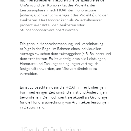
nach verschiedenen Faktoren wie beispielsweise dem
Umfang und der Komplexität des Projekts, der
Leistungsphasen nach HOAI, der Honorarzone
(abhängig von der Schwierigkeit des Projekts) und der
Baukosten. Das Honorar kann als Pauschalhonorar,
prozentualer Anteil der Baukosten oder
Stundenhonorar vereinbart werden.
Die genaue Honorarberechnung und -vereinbarung
erfolgt in der Regel im Rahmen eines individuellen
Vertrags zwischen dem Auftraggeber (z.B. Bauherr) und
dem Architekten. Es ist wichtig, dass alle Leistungen,
Honorare und Zahlungsbedingungen vertraglich
festgehalten werden, um Missverständnisse zu
vermeiden.
Es ist zu beachten, dass die HOAI in ihrer bisherigen
Form seit einiger Zeit umstritten ist und Änderungen
bevorstehen. Dennoch dient sie aktuell als Grundlage
für die Honorarabrechnung von Architektenleistungen
in Deutschland.
10 gute Gründe einen