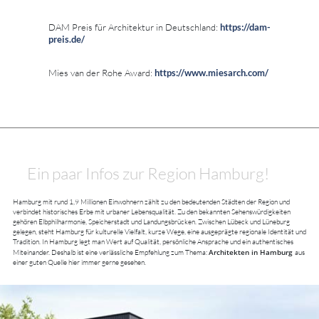
DAM Preis für Architektur in Deutschland:
https://dam-
preis.de/
Mies van der Rohe Award:
https://www.miesarch.com/
Ein paar Infos zur Region Hamburg!
Hamburg mit rund 1,9 Millionen Einwohnern zählt zu den bedeutenden Städten der Region und
verbindet historisches Erbe mit urbaner Lebensqualität. Zu den bekannten Sehenswürdigkeiten
gehören Elbphilharmonie, Speicherstadt und Landungsbrücken. Zwischen Lübeck und Lüneburg
gelegen, steht Hamburg für kulturelle Vielfalt, kurze Wege, eine ausgeprägte regionale Identität und
Tradition. In Hamburg legt man Wert auf Qualität, persönliche Ansprache und ein authentisches
Architekten in Hamburg
Miteinander. Deshalb ist eine verlässliche Empfehlung zum Thema:
aus
einer guten Quelle hier immer gerne gesehen.