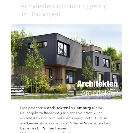
Architekten in Hamburg gelingt
ihr Bauprojekt
Architekten in Hamburg
Den passenden
für Ihr
Bauprojekt zu finden ist gar nicht so einfach. Auch
Architekten sind zum Teil spezialisiert und z.B. im Bau
von Gewerbeimmobilien oder Villen erfahrener als beim
Bau eines Einfamilienhauses.