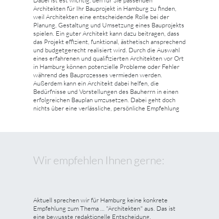
Dabei ist est wichtig, den für Sie passenden
Architekten für Ihr Bauprojekt in Hamburg zu finden,
weil Architekten eine entscheidende Rolle bei der
Planung, Gestaltung und Umsetzung eines Bauprojekts
spielen. Ein guter Architekt kann dazu beitragen, dass
das Projekt effizient, funktional, ästhetisch ansprechend
und budgetgerecht realisiert wird. Durch die Auswahl
eines erfahrenen und qualifizierten Architekten vor Ort
in Hamburg können potenzielle Probleme oder Fehler
während des Bauprozesses vermieden werden.
Außerdem kann ein Architekt dabei helfen, die
Bedürfnisse und Vorstellungen des Bauherrn in einen
erfolgreichen Bauplan umzusetzen. Dabei geht doch
nichts über eine verlässliche, persönliche Empfehlung
Wir empfehlen Ihnen gerne:
Aktuell sprechen wir für Hamburg keine konkrete
Empfehlung zum Thema ... "Architekten" aus. Das ist
eine bewusste redaktionelle Entscheidung.