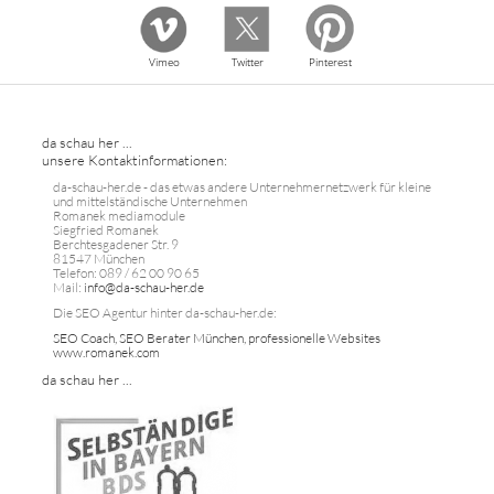
Vimeo
Twitter
Pinterest
da schau her ...
unsere Kontaktinformationen:
da-schau-her.de - das etwas andere Unternehmernetzwerk für kleine
und mittelständische Unternehmen
Romanek mediamodule
Siegfried Romanek
Berchtesgadener Str. 9
81547 München
Telefon: 089 / 62 00 90 65
Mail:
info@da-schau-her.de
Die SEO Agentur hinter da-schau-her.de:
SEO Coach, SEO Berater München, professionelle Websites
www.romanek.com
da schau her ...