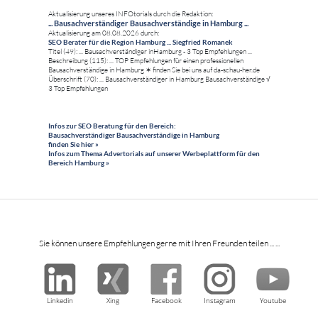
Aktualisierung unseres INFOtorials durch die Redaktion:
... Bausachverständiger Bausachverständige in Hamburg ...
Aktualisierung am 08.08.2026 durch:
SEO Berater für die Region Hamburg ... Siegfried Romanek
Titel (49): ... Bausachverständiger inHamburg - 3 Top Empfehlungen ...
Beschreibung (115): ... TOP Empfehlungen für einen professionellen
Bausachverständige in Hamburg ✶ finden Sie bei uns auf da-schau-her.de
Überschrift (70): ... Bausachverständiger in Hamburg Bausachverständige √
3 Top Empfehlungen
Infos zur SEO Beratung für den Bereich:
Bausachverständiger Bausachverständige in Hamburg
finden Sie hier »
Infos zum Thema Advertorials auf unserer Werbeplattform für den
Bereich Hamburg »
Sie können unsere Empfehlungen gerne mit Ihren Freunden teilen ... ...
Linkedin
Xing
Facebook
Instagram
Youtube