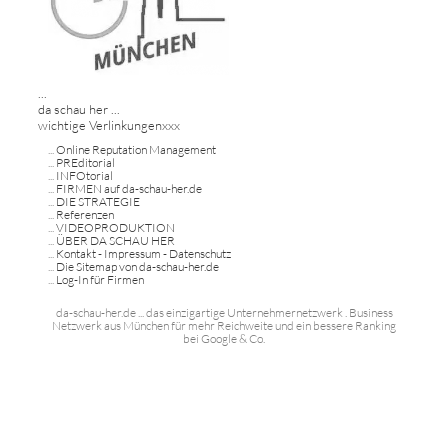
...
da schau her ...
wichtige Verlinkungenxxx
...
Online Reputation Management
...
PREditorial
...
INFOtorial
...
FIRMEN auf da-schau-her.de
...
DIE STRATEGIE
...
Referenzen
...
VIDEOPRODUKTION
...
ÜBER DA SCHAU HER
...
Kontakt - Impressum - Datenschutz
...
Die Sitemap von da-schau-her.de
...
Log-In für Firmen
da-schau-her.de ... das einzigartige Unternehmernetzwerk . Business
Netzwerk aus München für mehr Reichweite und ein bessere Ranking
bei Google & Co.