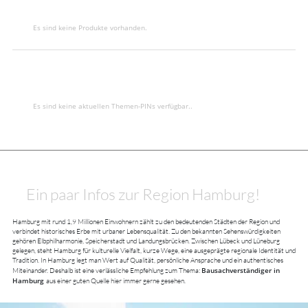
Es sind keine Produkte vorhanden.
Es sind keine aktuellen Themen-PINs verfügbar..
Ein paar Infos zur Region Hamburg!
Hamburg mit rund 1,9 Millionen Einwohnern zählt zu den bedeutenden Städten der Region und
verbindet historisches Erbe mit urbaner Lebensqualität. Zu den bekannten Sehenswürdigkeiten
gehören Elbphilharmonie, Speicherstadt und Landungsbrücken. Zwischen Lübeck und Lüneburg
gelegen, steht Hamburg für kulturelle Vielfalt, kurze Wege, eine ausgeprägte regionale Identität und
Tradition. In Hamburg legt man Wert auf Qualität, persönliche Ansprache und ein authentisches
Bausachverständiger in
Miteinander. Deshalb ist eine verlässliche Empfehlung zum Thema:
Hamburg
aus einer guten Quelle hier immer gerne gesehen.