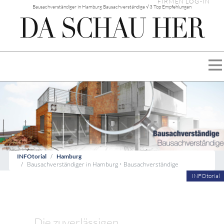
FIRMEN LOG-IN
Bausachverständiger in Hamburg Bausachverständige √ 3 Top Empfehlungen
INFOtorial
Hamburg
Bausachverständiger in Hamburg • Bausachverständige
INFOtorial
Die zuverlässigen