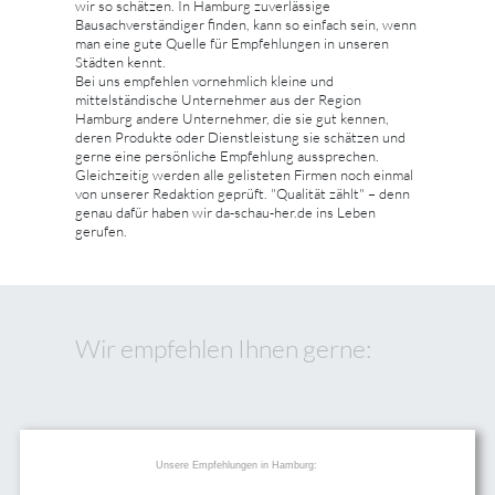
wir so schätzen. In Hamburg zuverlässige
Bausachverständiger finden, kann so einfach sein, wenn
man eine gute Quelle für Empfehlungen in unseren
Städten kennt.
Bei uns empfehlen vornehmlich kleine und
mittelständische Unternehmer aus der Region
Hamburg andere Unternehmer, die sie gut kennen,
deren Produkte oder Dienstleistung sie schätzen und
gerne eine persönliche Empfehlung aussprechen.
Gleichzeitig werden alle gelisteten Firmen noch einmal
von unserer Redaktion geprüft. "Qualität zählt" – denn
genau dafür haben wir da-schau-her.de ins Leben
gerufen.
Wir empfehlen Ihnen gerne:
Unsere Empfehlungen in Hamburg: