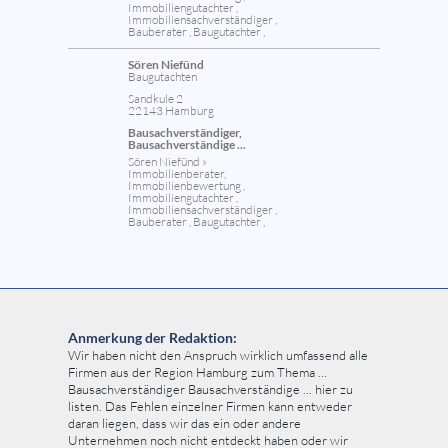
Immobiliengutachter ,
Immobiliensachverständiger ,
Bauberater , Baugutachter ,
Sören Niefünd
Baugutachten
Sandkule 2
22143 Hamburg
Bausachverständiger,
Bausachverständige ...
Sören Niefünd »
Immobilienberater,
Immobilienbewertung ,
Immobiliengutachter ,
Immobiliensachverständiger ,
Bauberater , Baugutachter ,
Anmerkung der Redaktion:
Wir haben nicht den Anspruch wirklich umfassend alle
Firmen aus der Region Hamburg zum Thema ...
Bausachverständiger Bausachverständige ... hier zu
listen. Das Fehlen einzelner Firmen kann entweder
daran liegen, dass wir das ein oder andere
Unternehmen noch nicht entdeckt haben oder wir