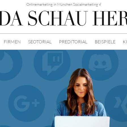
Onlinemarketing in München Socialmarketing √
FIRMEN
SEOTORIAL
PREDITORIAL
BEISPIELE
K