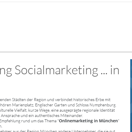
 Socialmarketing ... in
enden Städten der Region und verbindet historisches Erbe mit
ehören Marienplatz, Englischer Garten und Schloss Nymphenburg.
relle Vielfalt, kurze Wege, eine ausgeprägte regionale Identität
e Ansprache und ein authentisches Miteinander.
Onlinemarketing in München
 Empfehlung rund um das Thema "
"
n.
rnehmer aus der Region München andere Unternehmer, die sie gut