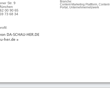
Branche:
ner Str. 9
Content-Marketing Plattform, Content
München
Portal, Unternehmernetzwerk
 62 00 90 65
 69 73 68 34
ofil:
 von DA-SCHAU-HER.DE
u-her.de »