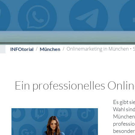
Onlinemarketing in München • 
INFOtorial
München
Ein professionelles Onl
Es gibt s
Wahl sind
München a
professio
besonder