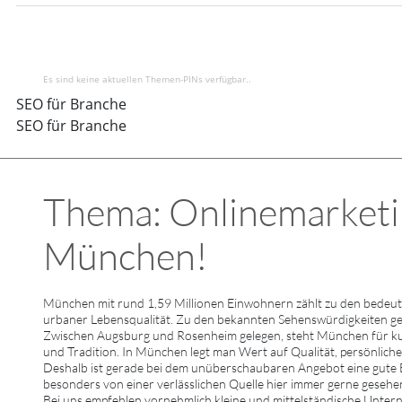
Es sind keine aktuellen Themen-PINs verfügbar..
SEO für Branche
SEO für Branche
Thema: Onlinemarketing
München!
München mit rund 1,59 Millionen Einwohnern zählt zu den bedeut
urbaner Lebensqualität. Zu den bekannten Sehenswürdigkeiten g
Zwischen Augsburg und Rosenheim gelegen, steht München für kultu
und Tradition. In München legt man Wert auf Qualität, persönlich
Deshalb ist gerade bei dem unüberschaubaren Angebot eine gute
besonders von einer verlässlichen Quelle hier immer gerne gesehe
Bei uns empfehlen vornehmlich kleine und mittelständische Unte