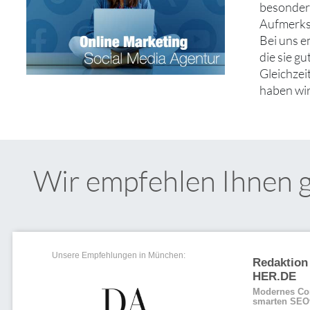
besonders
Aufmerks
Bei uns 
die sie g
Gleichzei
haben wir
Wir empfehlen Ihnen 
Unsere Empfehlungen in München:
Redaktio
HER.DE
Modernes Con
smarten SEOt