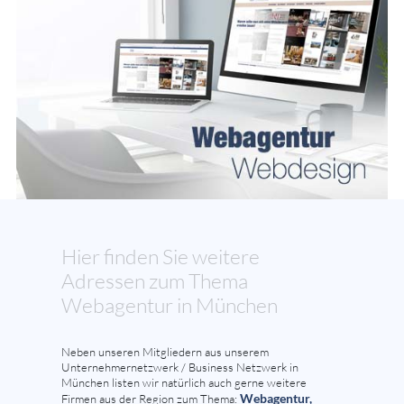
Hier finden Sie weitere
Adressen zum Thema
Webagentur in München
Neben unseren Mitgliedern aus unserem
Unternehmernetzwerk / Business Netzwerk in
München listen wir natürlich auch gerne weitere
Webagentur,
Firmen aus der Region zum Thema: