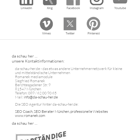
Linkedin
Xing
Facebook
Instagram
Youtube
Vimeo
Twitter
Pinterest
da schau her ...
unsere Kontaktinformationen:
da-schau-her.de - das etwas andere Unternehmernetzwerk für kleine
und mittelständische Unternehmen
Romanek mediamodule
Siegfried Romanek
Berchtesgadener Str. 9
81547 München
Telefon: 089 / 62 00 90 65
Mail:
info@da-schau-her.de
Die SEO Agentur hinter da-schau-her.de:
SEO Coach, SEO Berater München, professionelle Websites
www.romanek.com
da schau her ...