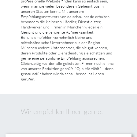
professionelle Website finden kann so einfach sein,
wenn man die vielen besonderen Geheimtipps in
unseren Städten kennt. Mit unserem
Empfehlungsnetzwerk von da-schau-her.de erhalten
besonders die kleineren Händler, Dienstleister,
Handwerker und Firmen in München wieder ein
Gesicht und die verdiente Aufmerksamkeit.
Bei uns empfehlen vornehmlich kleine und
mittelständische Unternehmer aus der Region
München andere Unternehmer, die sie gut kennen,
deren Produkte oder Dienstleistung sie schätzen und
gerne eine persönliche Empfehlung aussprechen.
Gleichzeitig werden alle gelisteten Firmen noch einmal
von unserer Redaktion geprüft. "Qualität zählt" – denn
genau dafür haben wir da-schau-her.de ins Leben
gerufen.
Wir empfehlen Ihnen gerne: