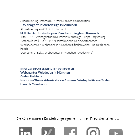
Aktualisierung unseres INFOtorials durch die Redaktion:
... Webagentur Webdesign in München ...
Aktualisierung am 09.08.2026 durch:
SEO Berater für die Region München ... Siegfried Romanek
Titel (48): ... Webagentur in München Webdesign - Tipps Empfehlung ...
Beschreibung (115): ... TOP Empfehlungen für eine erfahrenen
Werbeagentur / Webdesign in München ✶ finden Sie bei uns auf da-schau-
her.de
Überschrift (32): ... Webagentur in München Webdesign √
Infos zur SEO Beratung für den Bereich:
Webagentur Webdesign in München
finden Sie hier »
Infos zum Thema Advertorials auf unserer Werbeplattform für den
Bereich München »
Sie können unsere Empfehlungen gerne mit Ihren Freunden teilen ... ...