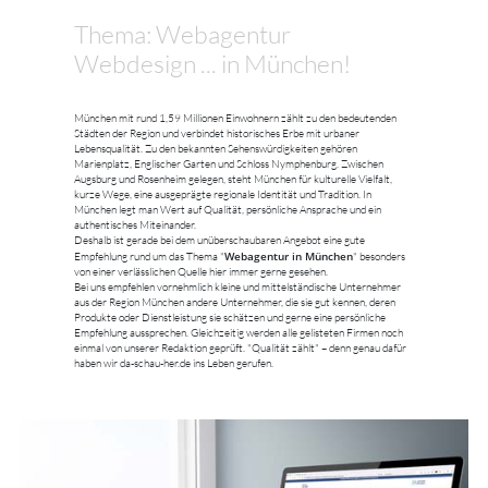
Thema: Webagentur
Webdesign ... in München!
München mit rund 1,59 Millionen Einwohnern zählt zu den bedeutenden
Städten der Region und verbindet historisches Erbe mit urbaner
Lebensqualität. Zu den bekannten Sehenswürdigkeiten gehören
Marienplatz, Englischer Garten und Schloss Nymphenburg. Zwischen
Augsburg und Rosenheim gelegen, steht München für kulturelle Vielfalt,
kurze Wege, eine ausgeprägte regionale Identität und Tradition. In
München legt man Wert auf Qualität, persönliche Ansprache und ein
authentisches Miteinander.
Deshalb ist gerade bei dem unüberschaubaren Angebot eine gute
Webagentur in München
Empfehlung rund um das Thema "
" besonders
von einer verlässlichen Quelle hier immer gerne gesehen.
Bei uns empfehlen vornehmlich kleine und mittelständische Unternehmer
aus der Region München andere Unternehmer, die sie gut kennen, deren
Produkte oder Dienstleistung sie schätzen und gerne eine persönliche
Empfehlung aussprechen. Gleichzeitig werden alle gelisteten Firmen noch
einmal von unserer Redaktion geprüft. "Qualität zählt" – denn genau dafür
haben wir da-schau-her.de ins Leben gerufen.