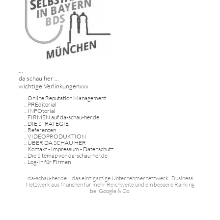
...
da schau her ...
wichtige Verlinkungenxxx
...
Online Reputation Management
...
PREditorial
...
INFOtorial
...
FIRMEN auf da-schau-her.de
...
DIE STRATEGIE
...
Referenzen
...
VIDEOPRODUKTION
...
ÜBER DA SCHAU HER
...
Kontakt - Impressum - Datenschutz
...
Die Sitemap von da-schau-her.de
...
Log-In für Firmen
da-schau-her.de ... das einzigartige Unternehmernetzwerk . Business
Netzwerk aus München für mehr Reichweite und ein bessere Ranking
bei Google & Co.