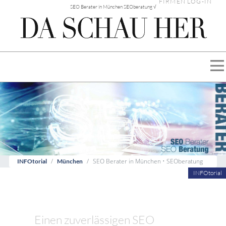
FIRMEN LOG-IN
SEO Berater in München SEOberatung √
SEO Berater in München • SEOberatung
INFOtorial
München
INFOtorial
Einen zuverlässigen SEO