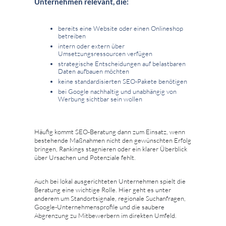
Unternehmen relevant, die:
bereits eine Website oder einen Onlineshop
betreiben
intern oder extern über
Umsetzungsressourcen verfügen
strategische Entscheidungen auf belastbaren
Daten aufbauen möchten
keine standardisierten SEO-Pakete benötigen
bei Google nachhaltig und unabhängig von
Werbung sichtbar sein wollen
Häufig kommt SEO-Beratung dann zum Einsatz, wenn
bestehende Maßnahmen nicht den gewünschten Erfolg
bringen, Rankings stagnieren oder ein klarer Überblick
über Ursachen und Potenziale fehlt.
Auch bei lokal ausgerichteten Unternehmen spielt die
Beratung eine wichtige Rolle. Hier geht es unter
anderem um Standortsignale, regionale Suchanfragen,
Google-Unternehmensprofile und die saubere
Abgrenzung zu Mitbewerbern im direkten Umfeld.