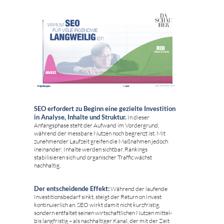
SEO erfordert zu Beginn eine gezielte Investition
in Analyse, Inhalte und Struktur.
In dieser
Anfangsphase steht der Aufwand im Vordergrund,
während der messbare Nutzen noch begrenzt ist. Mit
zunehmender Laufzeit greifen die Maßnahmen jedoch
ineinander: Inhalte werden sichtbar, Rankings
stabilisieren sich und organischer Traffic wächst
nachhaltig.
Der entscheidende Effekt:
Während der laufende
Investitionsbedarf sinkt, steigt der Return on Invest
kontinuierlich an. SEO wirkt damit nicht kurzfristig,
sondern entfaltet seinen wirtschaftlichen Nutzen mittel-
bis langfristig – als nachhaltiger Kanal, der mit der Zeit