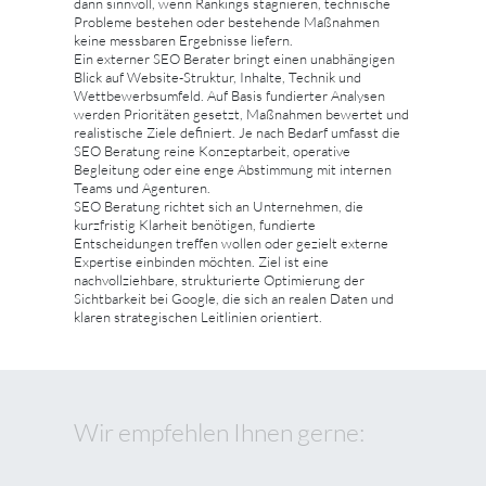
dann sinnvoll, wenn Rankings stagnieren, technische
Probleme bestehen oder bestehende Maßnahmen
keine messbaren Ergebnisse liefern.
Ein externer SEO Berater bringt einen unabhängigen
Blick auf Website-Struktur, Inhalte, Technik und
Wettbewerbsumfeld. Auf Basis fundierter Analysen
werden Prioritäten gesetzt, Maßnahmen bewertet und
realistische Ziele definiert. Je nach Bedarf umfasst die
SEO Beratung reine Konzeptarbeit, operative
Begleitung oder eine enge Abstimmung mit internen
Teams und Agenturen.
SEO Beratung richtet sich an Unternehmen, die
kurzfristig Klarheit benötigen, fundierte
Entscheidungen treffen wollen oder gezielt externe
Expertise einbinden möchten. Ziel ist eine
nachvollziehbare, strukturierte Optimierung der
Sichtbarkeit bei Google, die sich an realen Daten und
klaren strategischen Leitlinien orientiert.
Wir empfehlen Ihnen gerne: