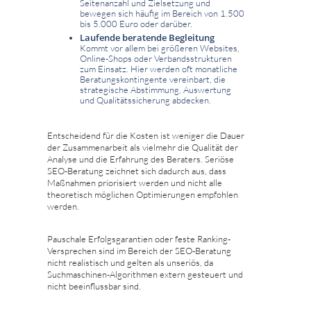
Seitenanzahl und Zielsetzung und
bewegen sich häufig im Bereich von 1.500
bis 5.000 Euro oder darüber.
Laufende beratende Begleitung
Kommt vor allem bei größeren Websites,
Online-Shops oder Verbandsstrukturen
zum Einsatz. Hier werden oft monatliche
Beratungskontingente vereinbart, die
strategische Abstimmung, Auswertung
und Qualitätssicherung abdecken.
Entscheidend für die Kosten ist weniger die Dauer
der Zusammenarbeit als vielmehr die Qualität der
Analyse und die Erfahrung des Beraters. Seriöse
SEO-Beratung zeichnet sich dadurch aus, dass
Maßnahmen priorisiert werden und nicht alle
theoretisch möglichen Optimierungen empfohlen
werden.
Pauschale Erfolgsgarantien oder feste Ranking-
Versprechen sind im Bereich der SEO-Beratung
nicht realistisch und gelten als unseriös, da
Suchmaschinen-Algorithmen extern gesteuert und
nicht beeinflussbar sind.