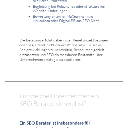
mit klaren Prioritäten
Begleitung bei Relaunches oder strukturellen
Website-Änderungen
Bewertung externer Maßnahmen wie
Linkaufbau oder Digital-PR aus SEO-Sicht
.
Die Beratung erfolgt dabei in der Regel projektbezogen
oder begleitend, nicht dauerhaft operativ. Ziel ist es,
Fehlentwicklungen zu vermeiden, Ressourcen gezielt
einzusetzen und SEO als messbaren Bestandteil der
Unternehmensstrategie zu etablieren.
Für welche Unternehmen ein
SEO Berater sinnvoll ist?
Ein SEO Berater ist insbesondere für