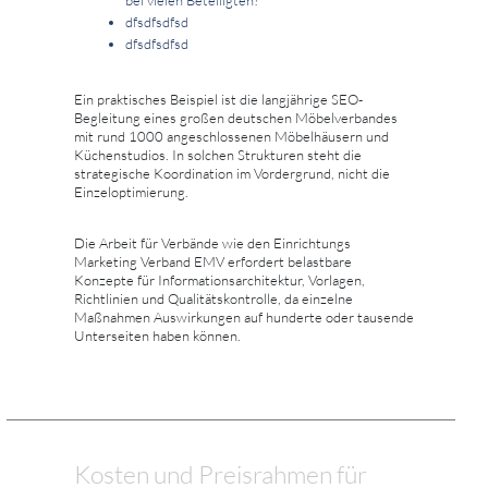
dfsdfsdfsd
dfsdfsdfsd
Ein praktisches Beispiel ist die langjährige SEO-
Begleitung eines großen deutschen Möbelverbandes
mit rund 1000 angeschlossenen Möbelhäusern und
Küchenstudios. In solchen Strukturen steht die
strategische Koordination im Vordergrund, nicht die
Einzeloptimierung.
Die Arbeit für Verbände wie den Einrichtungs
Marketing Verband EMV erfordert belastbare
Konzepte für Informationsarchitektur, Vorlagen,
Richtlinien und Qualitätskontrolle, da einzelne
Maßnahmen Auswirkungen auf hunderte oder tausende
Unterseiten haben können.
Kosten und Preisrahmen für