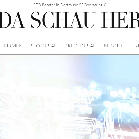
SEO Berater in Dortmund SEOberatung √
FIRMEN
SEOTORIAL
PREDITORIAL
BEISPIELE
K