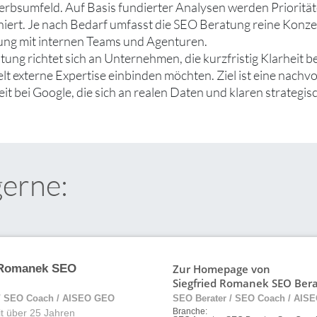
bsumfeld. Auf Basis fundierter Analysen werden Priorität
iniert. Je nach Bedarf umfasst die SEO Beratung reine Konze
ng mit internen Teams und Agenturen.
ung richtet sich an Unternehmen, die kurzfristig Klarheit b
elt externe Expertise einbinden möchten. Ziel ist eine nachv
it bei Google, die sich an realen Daten und klaren strategisc
gerne:
Zur Homepage von
 Romanek SEO
Siegfried Romanek SEO Ber
 / SEO Coach / AISEO GEO
SEO Berater / SEO Coach / AIS
it über 25 Jahren
Branche: