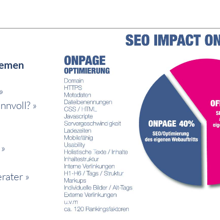
Themen
»
nnvoll? »
 »
rater »