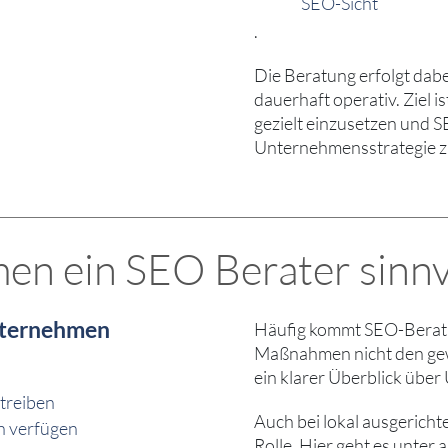
SEO-Sicht
.
Die Beratung erfolgt dabe
dauerhaft operativ. Ziel 
gezielt einzusetzen und 
Unternehmensstrategie zu
n ein SEO Berater sinnvo
Unternehmen
Häufig kommt SEO-Berat
Maßnahmen nicht den gew
ein klarer Überblick über
etreiben
Auch bei lokal ausgericht
n verfügen
Rolle. Hier geht es unter