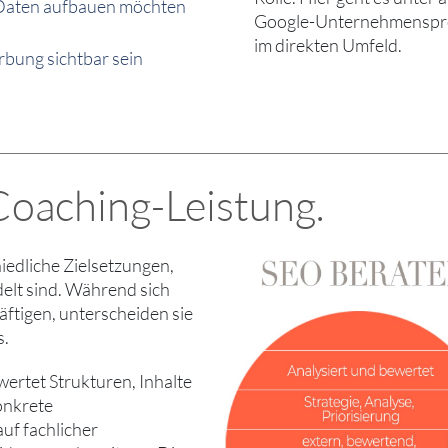
 Daten aufbauen möchten
Google-Unternehmensprof
im direkten Umfeld.
bung sichtbar sein
oaching-Leistung.
edliche Zielsetzungen,
delt sind. Während sich
ftigen, unterscheiden sie
s.
ertet Strukturen, Inhalte
onkrete
uf fachlicher