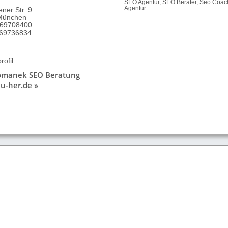
SEO Agentur, SEO Berater, Seo Coa
Agentur
ner Str. 9
München
9 69708400
 69736834
ofil:
Romanek SEO Beratung
u-her.de »