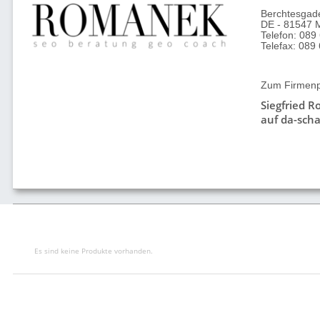
Berchtesgade
DE - 81547 
Telefon: 08
Telefax: 089
Zum Firmenpr
Siegfried 
auf da-scha
Es sind keine Produkte vorhanden.