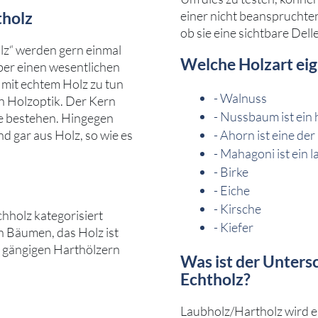
tholz
einer nicht beanspruchten
ob sie eine sichtbare Delle
lz“ werden gern einmal
Welche Holzart eig
 aber einen wesentlichen
 mit echtem Holz zu tun
- Walnuss
in Holzoptik. Der Kern
- Nussbaum ist ein 
te bestehen. Hingegen
nd gar aus Holz, so wie es
- Ahorn ist eine de
- Mahagoni ist ein 
- Birke
- Eiche
- Kirsche
hholz kategorisiert
- Kiefer
 Bäumen, das Holz ist
n gängigen Harthölzern
Was ist der Unters
Echtholz?
Laubholz/Hartholz wird eb