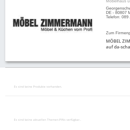
Möbelhaus u
Georgenschw
DE - 80807 
Telefon: 089
Zum Firmenpr
MÖBEL ZI
auf da-scha
Es sind keine Produkte vorhanden.
Es sind keine aktuellen Themen-PINs verfügbar..