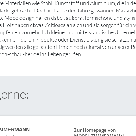
ve Materialien wie Stahl, Kunststoff und Aluminium, die in d
Markt gebracht. Doch im Laufe der Jahre gewannen Massiv
e Möbeldesign halfen dabei, äußerst formschöne und styli
 Holz haben etwas Zeitloses an sich und sie sorgen für ein
empfehlen vornehmlich kleine und mittelständische Unter
ut kennen, deren Produkte oder Dienstleistung sie schätzen
tig werden alle gelisteten Firmen noch einmal von unserer R
 da-schau-her.de ins Leben gerufen.
gerne:
Zur Homepage von
IMMERMANN
MÖBEL ZIMMERMANN »