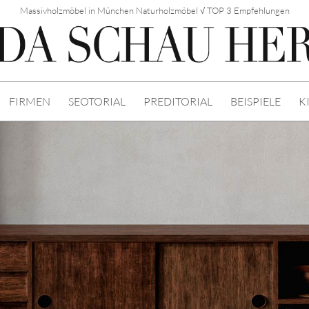
Massivholzmöbel in München Naturholzmöbel √ TOP 3 Empfehlungen
FIRMEN
SEOTORIAL
PREDITORIAL
BEISPIELE
K