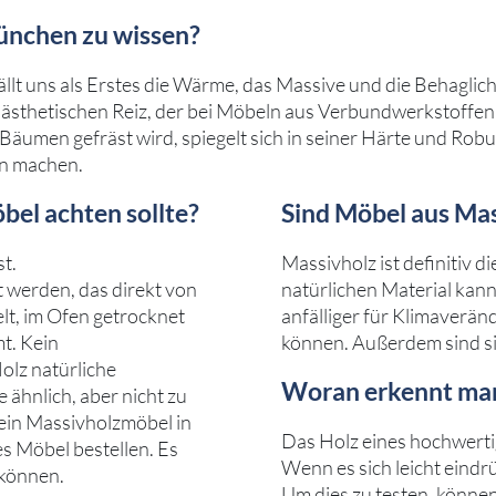
ünchen zu wissen?
t uns als Erstes die Wärme, das Massive und die Behaglichk
ästhetischen Reiz, der bei Möbeln aus Verbundwerkstoffen 
s Bäumen gefräst wird, spiegelt sich in seiner Härte und Robu
en machen.
bel achten sollte?
Sind Möbel aus Mas
st.
Massivholz ist definitiv d
t werden, das direkt von
natürlichen Material kan
t, im Ofen getrocknet
anfälliger für Klimaverä
t. Kein
können. Außerdem sind sie
olz natürliche
Woran erkennt man
ähnlich, aber nicht zu
 ein Massivholzmöbel in
Das Holz eines hochwertig
s Möbel bestellen. Es
Wenn es sich leicht eindrü
 können.
Um dies zu testen, können