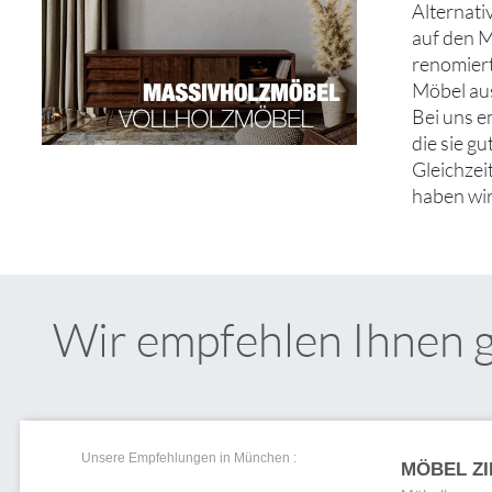
Alternati
auf den 
renomiert
Möbel aus
Bei uns 
die sie g
Gleichzei
haben wir
Wir empfehlen Ihnen 
Unsere Empfehlungen in München :
MÖBEL Z