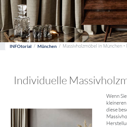
Massivholzmöbel in München •
INFOtorial
München
Individuelle Massivholz
Wenn Si
kleineren
diese bes
Massivhol
Herstellu