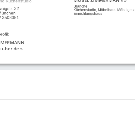
nd Küchenstudio
Branche:
aigstr. 32
Küchenstudio, Möbelhaus Möbelgesc
München
Einrichtungshaus
 / 3508351
ofil:
MMERMANN
u-her.de »