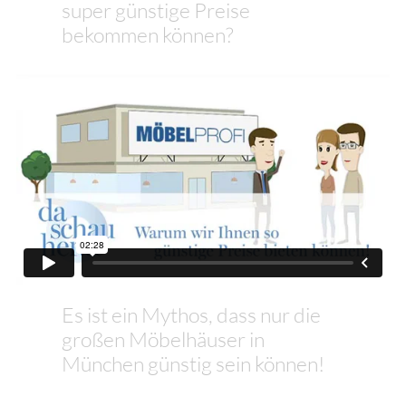
super günstige Preise
bekommen können?
Es ist ein Mythos, dass nur die
großen Möbelhäuser in
München günstig sein können!