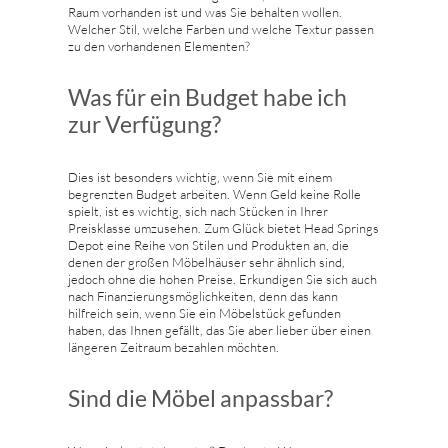
Raum vorhanden ist und was Sie behalten wollen.
Welcher Stil, welche Farben und welche Textur passen
zu den vorhandenen Elementen?
Was für ein Budget habe ich
zur Verfügung?
Dies ist besonders wichtig, wenn Sie mit einem
begrenzten Budget arbeiten. Wenn Geld keine Rolle
spielt, ist es wichtig, sich nach Stücken in Ihrer
Preisklasse umzusehen. Zum Glück bietet Head Springs
Depot eine Reihe von Stilen und Produkten an, die
denen der großen Möbelhäuser sehr ähnlich sind,
jedoch ohne die hohen Preise. Erkundigen Sie sich auch
nach Finanzierungsmöglichkeiten, denn das kann
hilfreich sein, wenn Sie ein Möbelstück gefunden
haben, das Ihnen gefällt, das Sie aber lieber über einen
längeren Zeitraum bezahlen möchten.
Sind die Möbel anpassbar?