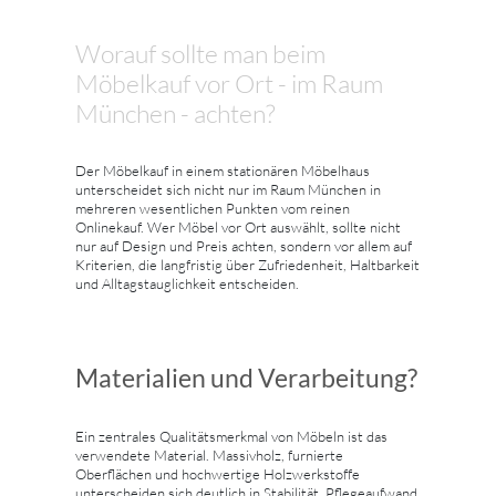
Worauf sollte man beim
Möbelkauf vor Ort - im Raum
München - achten?
Der Möbelkauf in einem stationären Möbelhaus
unterscheidet sich nicht nur im Raum München in
mehreren wesentlichen Punkten vom reinen
Onlinekauf. Wer Möbel vor Ort auswählt, sollte nicht
nur auf Design und Preis achten, sondern vor allem auf
Kriterien, die langfristig über Zufriedenheit, Haltbarkeit
und Alltagstauglichkeit entscheiden.
Materialien und Verarbeitung?
Ein zentrales Qualitätsmerkmal von Möbeln ist das
verwendete Material. Massivholz, furnierte
Oberflächen und hochwertige Holzwerkstoffe
unterscheiden sich deutlich in Stabilität, Pflegeaufwand