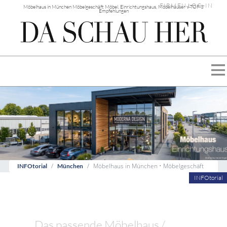
FIRMEN LOG-IN
Möbelhaus in München Möbelgeschäft Möbel, Einrichtungshaus, Möbelhäuser √ TOP 3
Empfehlungen
Möbelhaus in München • Möbelgeschäft
INFOtorial
München
INFOtorial
Das passende Möbelhaus /