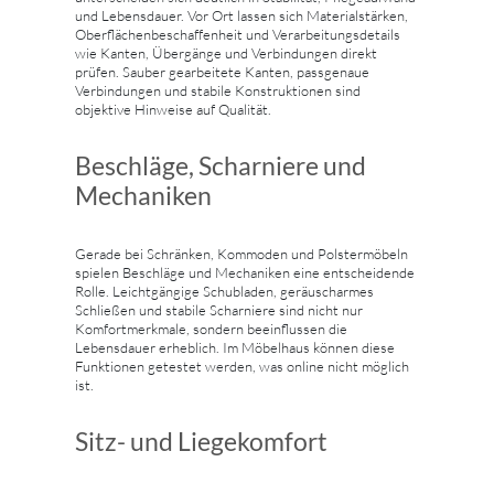
und Lebensdauer. Vor Ort lassen sich Materialstärken,
Oberflächenbeschaffenheit und Verarbeitungsdetails
wie Kanten, Übergänge und Verbindungen direkt
prüfen. Sauber gearbeitete Kanten, passgenaue
Verbindungen und stabile Konstruktionen sind
objektive Hinweise auf Qualität.
Beschläge, Scharniere und
Mechaniken
Gerade bei Schränken, Kommoden und Polstermöbeln
spielen Beschläge und Mechaniken eine entscheidende
Rolle. Leichtgängige Schubladen, geräuscharmes
Schließen und stabile Scharniere sind nicht nur
Komfortmerkmale, sondern beeinflussen die
Lebensdauer erheblich. Im Möbelhaus können diese
Funktionen getestet werden, was online nicht möglich
ist.
Sitz- und Liegekomfort