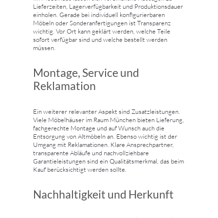
Lieferzeiten, Lagerverfügbarkeit und Produktionsdauer
einholen. Gerade bei individuell konfigurierbaren
Möbeln oder Sonderanfertigungen ist Transparenz
wichtig. Vor Ort kann geklärt werden, welche Teile
sofort verfügbar sind und welche bestellt werden
müssen.
Montage, Service und
Reklamation
Ein weiterer relevanter Aspekt sind Zusatzleistungen.
Viele Möbelhäuser im Raum München bieten Lieferung,
fachgerechte Montage und auf Wunsch auch die
Entsorgung von Altmöbeln an. Ebenso wichtig ist der
Umgang mit Reklamationen. Klare Ansprechpartner,
transparente Abläufe und nachvollziehbare
Garantieleistungen sind ein Qualitätsmerkmal, das beim
Kauf berücksichtigt werden sollte.
Nachhaltigkeit und Herkunft