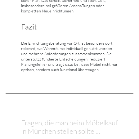
klarer Plan. Das schafft Sicherheit und spart Zeit,
insbesondere bei größeren Anschaffungen oder
kompletten Neueinrichtungen.
Fazit
Die Einrichtungsberatung vor Ort ist besonders dort
relevant, wo Wohnräume individuell genutzt werden
und mehrere Anforderungen zusammenkommen. Sie
unterstützt fundierte Entscheidungen, reduziert
Planungsfehler und trägt dazu bei, dass Möbel nicht nur
optisch, sondern auch funktional überzeugen.
Fragen, die man beim Möbelkauf
in München stellen sollte ...