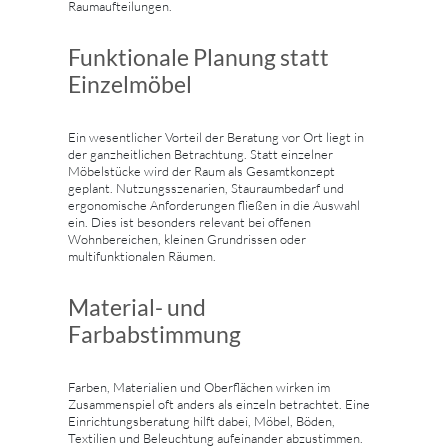
Raumaufteilungen.
Funktionale Planung statt
Einzelmöbel
Ein wesentlicher Vorteil der Beratung vor Ort liegt in
der ganzheitlichen Betrachtung. Statt einzelner
Möbelstücke wird der Raum als Gesamtkonzept
geplant. Nutzungsszenarien, Stauraumbedarf und
ergonomische Anforderungen fließen in die Auswahl
ein. Dies ist besonders relevant bei offenen
Wohnbereichen, kleinen Grundrissen oder
multifunktionalen Räumen.
Material- und
Farbabstimmung
Farben, Materialien und Oberflächen wirken im
Zusammenspiel oft anders als einzeln betrachtet. Eine
Einrichtungsberatung hilft dabei, Möbel, Böden,
Textilien und Beleuchtung aufeinander abzustimmen.