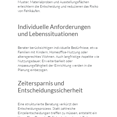
Muster, Materialproben und Ausstellungsflächen
erleichtern die Entscheidung und reduzieren das Risiko
von Fehlkäufen.
Individuelle Anforderungen
und Lebenssituationen
Berater berücksichtigen individuelle Bedürfnisse, etwa
Familien mit Kindern, Homeoffice-Nutzung oder
altersgerechtes Wohnen. Auch langfristige Aspekte wie
Nutzungsdauer, Erweiterbarkeit oder
Anpassungsfähigkeit der Einrichtung werden in die
Planung einbezogen.
Zeitersparnis und
Entscheidungssicherheit
Eine strukturierte Beratung verkürzt den
Entscheidungsprozess. Statt zahlreiche
Einzelentscheidungen treffen zu müssen, entsteht ein