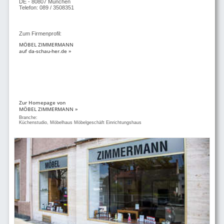
DE - 80807 München
Telefon: 089 / 3508351
Zum Firmenprofil:
MÖBEL ZIMMERMANN
auf da-schau-her.de »
Zur Homepage von
MÖBEL ZIMMERMANN »
Branche:
Küchenstudio, Möbelhaus Möbelgeschäft Einrichtungshaus