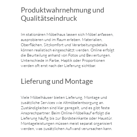
Produktwahrnehmung und
Qualitätseindruck
Im stationären Möbelhaus lassen sich Möbel anfassen,
ausprobieren und im Raum erleben. Materialien,
Oberflächen, Sitzkomfort und Verarbeitungsdetails
können realistisch eingeschätzt werden. Online erfolgt
die Beurteilung anhand von Fotos und Bewertungen.
Unterschiede in Farbe, Haptik oder Proportionen
werden oft erst nach der Lieferung sichtbar.
Lieferung und Montage
Viele Möbelhäuser bieten Lieferung, Montage und
zusätzliche Services wie Altmöbelentsorgung an.
Zuständigkeiten sind klar geregelt, und es gibt feste
Ansprechpartner. Beim Online-Möbelkauf erfolgt die
Lieferung häufig bis zur Bordsteinkante oder Haustür.
Montageleistungen müssen meist separat organisiert
werden, was zusätzlichen Aufwand verursachen kann.