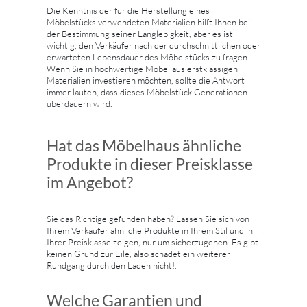
Die Kenntnis der für die Herstellung eines
Möbelstücks verwendeten Materialien hilft Ihnen bei
der Bestimmung seiner Langlebigkeit, aber es ist
wichtig, den Verkäufer nach der durchschnittlichen oder
erwarteten Lebensdauer des Möbelstücks zu fragen.
Wenn Sie in hochwertige Möbel aus erstklassigen
Materialien investieren möchten, sollte die Antwort
immer lauten, dass dieses Möbelstück Generationen
überdauern wird.
Hat das Möbelhaus ähnliche
Produkte in dieser Preisklasse
im Angebot?
Sie das Richtige gefunden haben? Lassen Sie sich von
Ihrem Verkäufer ähnliche Produkte in Ihrem Stil und in
Ihrer Preisklasse zeigen, nur um sicherzugehen. Es gibt
keinen Grund zur Eile, also schadet ein weiterer
Rundgang durch den Laden nicht!.
Welche Garantien und