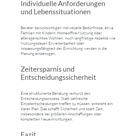
Individuelle Anforderungen
und Lebenssituationen
Berater berücksichtigen individuelle Bedürfnisse, etwa
Familien mit Kindern, Homeoffice-Nutzung oder
altersgerechtes Wohnen. Auch langfristige Aspekte wie
Nutzungsdauer, Erweiterbarkeit oder
Anpassungsfähigkeit der Einrichtung werden in die
Planung einbezogen.
Zeitersparnis und
Entscheidungssicherheit
Eine strukturierte Beratung verkürzt den
Entscheidungsprozess. Statt zahlreiche
Einzelentscheidungen treffen zu müssen, entsteht ein
klarer Plan. Das schafft Sicherheit und spart Zeit,
insbesondere bei größeren Anschaffungen oder
kompletten Neueinrichtungen.
Fazit