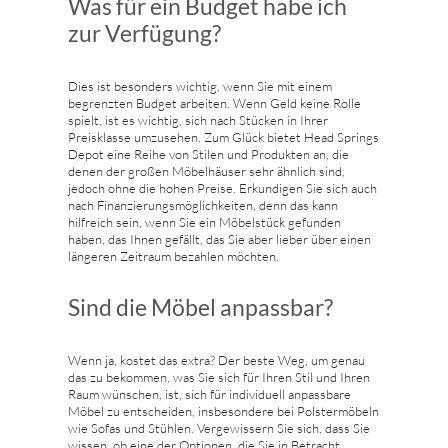
Was für ein Budget habe ich
zur Verfügung?
Dies ist besonders wichtig, wenn Sie mit einem
begrenzten Budget arbeiten. Wenn Geld keine Rolle
spielt, ist es wichtig, sich nach Stücken in Ihrer
Preisklasse umzusehen. Zum Glück bietet Head Springs
Depot eine Reihe von Stilen und Produkten an, die
denen der großen Möbelhäuser sehr ähnlich sind,
jedoch ohne die hohen Preise. Erkundigen Sie sich auch
nach Finanzierungsmöglichkeiten, denn das kann
hilfreich sein, wenn Sie ein Möbelstück gefunden
haben, das Ihnen gefällt, das Sie aber lieber über einen
längeren Zeitraum bezahlen möchten.
Sind die Möbel anpassbar?
Wenn ja, kostet das extra? Der beste Weg, um genau
das zu bekommen, was Sie sich für Ihren Stil und Ihren
Raum wünschen, ist, sich für individuell anpassbare
Möbel zu entscheiden, insbesondere bei Polstermöbeln
wie Sofas und Stühlen. Vergewissern Sie sich, dass Sie
wissen, ob eine der Optionen, die Sie in Betracht