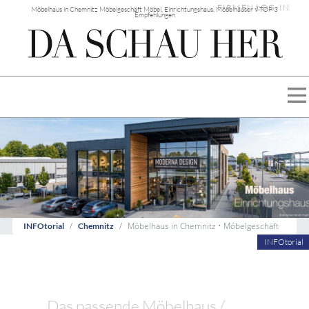
FIRMEN LOG-IN
Möbelhaus in Chemnitz Möbelgeschäft Möbel, Einrichtungshaus, Möbelhäuser √ TOP 3
Empfehlungen
Möbelhaus in Chemnitz • Möbelgeschäft
INFOtorial
Chemnitz
INFOtorial
Das passende Möbelhaus /