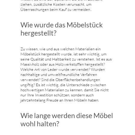
ziehen, zusätzliche Kosten verursacht, um
Überraschungen beim Kauf zu vermeiden..
Wie wurde das Möbelstück
hergestellt?
Zu wissen, wie und aus welchen Materialien ein
Möbelstück hergestellt wurde, ist sehr wichtig, um
seine Qualität und Haltbarkeit zu verstehen. Ist es aus
Massivholz oder aus Holzwerkstoffen hergestellt?
Welche Art von Leder wurde verwendet? Wurden
nachhaltige und umweltfreundliche Verfahren
verwendet? Sind die Oberflächenbehandlungen
ungiftig? Es ist wichtig, die Unterschiede zwischen
hochwertigen Materialien zu kennen, damit Sie nicht
nur Ihre Investition schützen, sondern auch
jahrzehntelang Freude an Ihren Möbeln haben.
Wie lange werden diese Möbel
wohl halten?