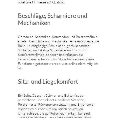
objektive Hinweise auf Qualität.
Beschläge, Scharniere und
Mechaniken
Gerade bei Schränken, Kommoden und Polstermöbeln
spielen Beschläge und Mechaniken eine entscheidende
Rolle. Leichtgängige Schubladen, geräuscharmes
Schließen und stabile Scharniere sind nicht nur
Komfortmerkmale, sondern beeinflussen die
Lebensdauer erheblich. Im Möbelhaus können diese
Funktionen getestet werden, was online nicht möglich
ist.
Sitz- und Liegekomfort
Bei Sofas, Sesseln, Stühlen und Betten ist der
persönliche Eindruck entscheidend. Sitzhöhe,
Polsterhärte, Rückenunterstützung und Ergonomie
lassen sich nur vor Ort realistisch beurteilen.
Unterschiede, die auf Fotos kaum erkennbar sind,
werden im direkten Probesitzen oder Probeliegen