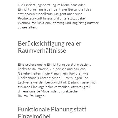
Die Einrichtungsberatung im Möbelhaus oder
Einrichtungshaus ist ein zentraler Bestandteil des
stationären Möbelkaufs. Sie geht über reine
Produktauskunft hinaus und unterstützt dabei,
Wohnräume funktional, stimmig und langfristig nutzbar
zu gestalten.
Berücksichtigung realer
Raumverhältnisse
Eine professionelle Einrichtungsberatung bezieht
konkrete Raummaße, Grundrisse und bauliche
Gegebenheiten in die Planung ein. Faktoren wie
Deckenhöhe, Fensterflächen, Türöffnungen und
Laufwege werden berücksichtigt. Dadurch lassen sich
typische Planungsfehler vermeiden, etwa zu groß
dimensionierte Möbel oder unpraktische
Raumaufteilungen.
Funktionale Planung statt
Einzelmöbel