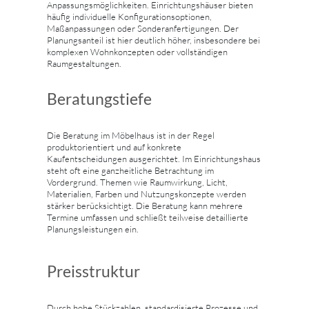
Anpassungsmöglichkeiten. Einrichtungshäuser bieten
häufig individuelle Konfigurationsoptionen,
Maßanpassungen oder Sonderanfertigungen. Der
Planungsanteil ist hier deutlich höher, insbesondere bei
komplexen Wohnkonzepten oder vollständigen
Raumgestaltungen.
Beratungstiefe
Die Beratung im Möbelhaus ist in der Regel
produktorientiert und auf konkrete
Kaufentscheidungen ausgerichtet. Im Einrichtungshaus
steht oft eine ganzheitliche Betrachtung im
Vordergrund. Themen wie Raumwirkung, Licht,
Materialien, Farben und Nutzungskonzepte werden
stärker berücksichtigt. Die Beratung kann mehrere
Termine umfassen und schließt teilweise detaillierte
Planungsleistungen ein.
Preisstruktur
Durch hohe Stückzahlen, standardisierte Prozesse und