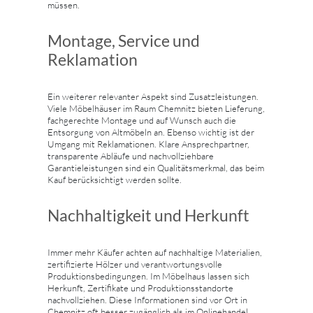
müssen.
Montage, Service und
Reklamation
Ein weiterer relevanter Aspekt sind Zusatzleistungen.
Viele Möbelhäuser im Raum Chemnitz bieten Lieferung,
fachgerechte Montage und auf Wunsch auch die
Entsorgung von Altmöbeln an. Ebenso wichtig ist der
Umgang mit Reklamationen. Klare Ansprechpartner,
transparente Abläufe und nachvollziehbare
Garantieleistungen sind ein Qualitätsmerkmal, das beim
Kauf berücksichtigt werden sollte.
Nachhaltigkeit und Herkunft
Immer mehr Käufer achten auf nachhaltige Materialien,
zertifizierte Hölzer und verantwortungsvolle
Produktionsbedingungen. Im Möbelhaus lassen sich
Herkunft, Zertifikate und Produktionsstandorte
nachvollziehen. Diese Informationen sind vor Ort in
Chemnitz oft besser zugänglich als im Onlinehandel.