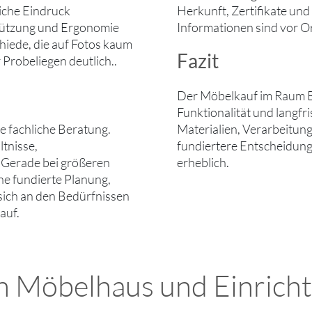
liche Eindruck
Herkunft, Zertifikate un
stützung und Ergonomie
Informationen sind vor Ort
chiede, die auf Fotos kaum
Fazit
Probeliegen deutlich..
Der Möbelkauf im Raum Ber
Funktionalität und langf
ie fachliche Beratung.
Materialien, Verarbeitung
tnisse,
fundiertere Entscheidung
 Gerade bei größeren
erheblich.
ne fundierte Planung,
 sich an den Bedürfnissen
auf.
n Möbelhaus und Einrich