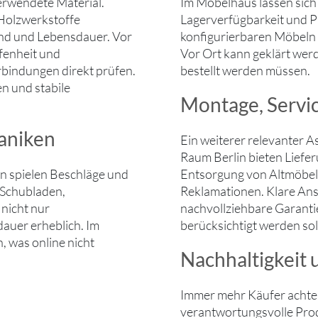
erwendete Material.
Im Möbelhaus lassen sich 
 Holzwerkstoffe
Lagerverfügbarkeit und P
wand und Lebensdauer. Vor
konfigurierbaren Möbeln 
fenheit und
Vor Ort kann geklärt werd
bindungen direkt prüfen.
bestellt werden müssen.
n und stabile
Montage, Servi
aniken
Ein weiterer relevanter A
Raum Berlin bieten Liefe
 spielen Beschläge und
Entsorgung von Altmöbeln
 Schubladen,
Reklamationen. Klare Ans
 nicht nur
nachvollziehbare Garanti
auer erheblich. Im
berücksichtigt werden sol
 was online nicht
Nachhaltigkeit 
Immer mehr Käufer achten 
verantwortungsvolle Pro