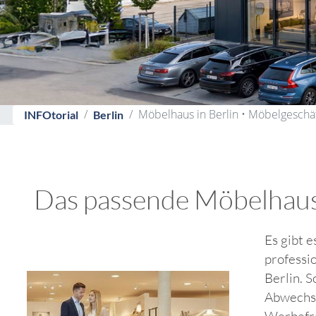
Möbelhaus in Berlin • Möbelgeschä
INFOtorial
Berlin
Das passende Möbelhaus /
Es gibt e
professi
Berlin. S
Abwechsl
Werbefro