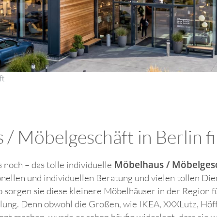
ft
 Möbelgeschäft in Berlin fin
Möbelhaus / Möbelgesch
s noch – das tolle individuelle
onellen und individuellen Beratung und vielen tollen Di
o sorgen sie diese kleinere Möbelhäuser in der Region fü
ung. Denn obwohl die Großen, wie IKEA, XXXLutz, Höffn
nt machen, wurde es schon häufig widerlegt, dass sie 