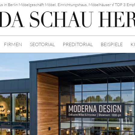
s in Berlin Möbelgeschäft Möbel, Einrichtungshaus, Möbelhäuser √ TOP 3 Emp
FIRMEN
SEOTORIAL
PREDITORIAL
BEISPIELE
K