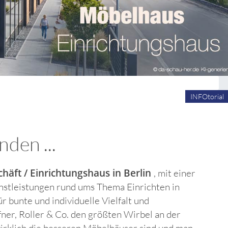
INFOtorial
den ...
äft / Einrichtungshaus in Berlin
, mit einer
enstleistungen rund ums Thema Einrichten in
r bunte und individuelle Vielfalt und
er, Roller & Co. den größten Wirbel an der
wirklich die besseren Möbelhäuser sind und man