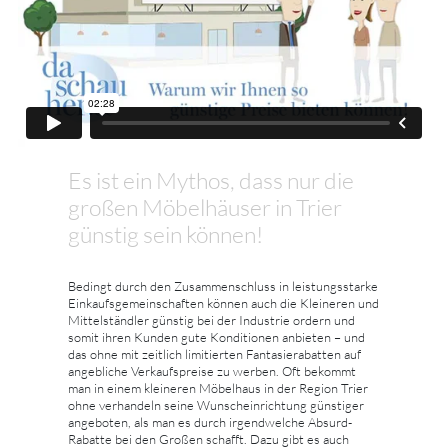
Es ist ein Mythos, dass nur die
großen Möbelhäuser in Trier
günstig sein können!
Bedingt durch den Zusammenschluss in leistungsstarke
Einkaufsgemeinschaften können auch die Kleineren und
Mittelständler günstig bei der Industrie ordern und
somit ihren Kunden gute Konditionen anbieten – und
das ohne mit zeitlich limitierten Fantasierabatten auf
angebliche Verkaufspreise zu werben. Oft bekommt
man in einem kleineren Möbelhaus in der Region Trier
ohne verhandeln seine Wunscheinrichtung günstiger
angeboten, als man es durch irgendwelche Absurd-
Rabatte bei den Großen schafft. Dazu gibt es auch