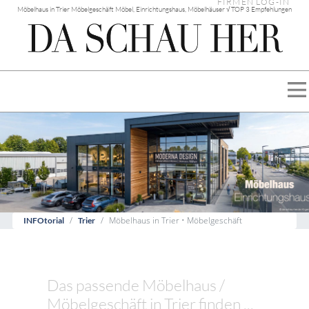
FIRMEN LOG-IN
Möbelhaus in Trier Möbelgeschäft Möbel, Einrichtungshaus, Möbelhäuser √ TOP 3 Empfehlungen
Möbelhaus in Trier • Möbelgeschäft
INFOtorial
Trier
Das passende Möbelhaus /
Möbelgeschäft in Trier finden ...