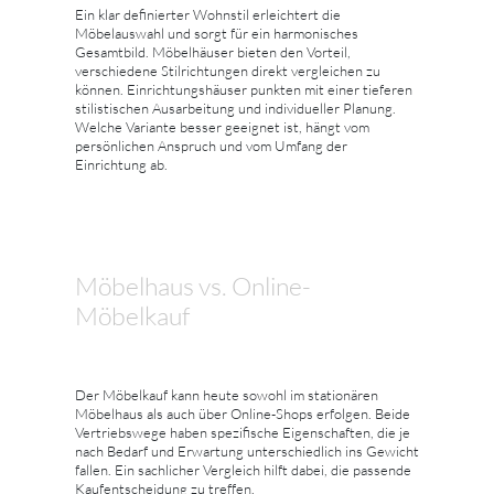
Ein klar definierter Wohnstil erleichtert die
Möbelauswahl und sorgt für ein harmonisches
Gesamtbild. Möbelhäuser bieten den Vorteil,
verschiedene Stilrichtungen direkt vergleichen zu
können. Einrichtungshäuser punkten mit einer tieferen
stilistischen Ausarbeitung und individueller Planung.
Welche Variante besser geeignet ist, hängt vom
persönlichen Anspruch und vom Umfang der
Einrichtung ab.
Möbelhaus vs. Online-
Möbelkauf
Der Möbelkauf kann heute sowohl im stationären
Möbelhaus als auch über Online-Shops erfolgen. Beide
Vertriebswege haben spezifische Eigenschaften, die je
nach Bedarf und Erwartung unterschiedlich ins Gewicht
fallen. Ein sachlicher Vergleich hilft dabei, die passende
Kaufentscheidung zu treffen.