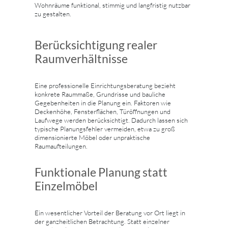
Wohnräume funktional, stimmig und langfristig nutzbar
zu gestalten.
Berücksichtigung realer
Raumverhältnisse
Eine professionelle Einrichtungsberatung bezieht
konkrete Raummaße, Grundrisse und bauliche
Gegebenheiten in die Planung ein. Faktoren wie
Deckenhöhe, Fensterflächen, Türöffnungen und
Laufwege werden berücksichtigt. Dadurch lassen sich
typische Planungsfehler vermeiden, etwa zu groß
dimensionierte Möbel oder unpraktische
Raumaufteilungen.
Funktionale Planung statt
Einzelmöbel
Ein wesentlicher Vorteil der Beratung vor Ort liegt in
der ganzheitlichen Betrachtung. Statt einzelner