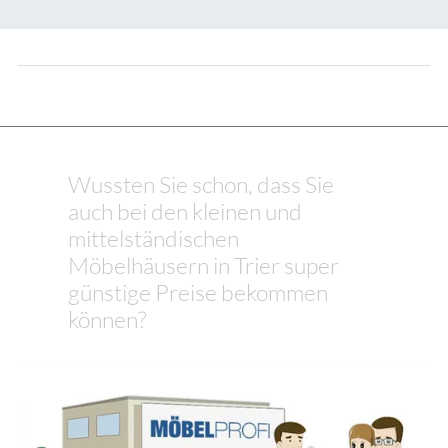
Wussten Sie schon, dass Sie
auch bei den kleinen und
mittelständischen
Möbelhäusern in Trier super
günstige Preise bekommen
können?