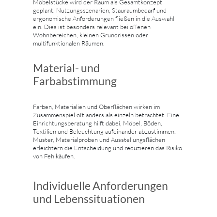
Möbelstücke wird der Raum als Gesamtkonzept
geplant. Nutzungsszenarien, Stauraumbedarf und
ergonomische Anforderungen fließen in die Auswahl
ein. Dies ist besonders relevant bei offenen
Wohnbereichen, kleinen Grundrissen oder
multifunktionalen Räumen.
Material- und
Farbabstimmung
Farben, Materialien und Oberflächen wirken im
Zusammenspiel oft anders als einzeln betrachtet. Eine
Einrichtungsberatung hilft dabei, Möbel, Böden,
Textilien und Beleuchtung aufeinander abzustimmen.
Muster, Materialproben und Ausstellungsflächen
erleichtern die Entscheidung und reduzieren das Risiko
von Fehlkäufen.
Individuelle Anforderungen
und Lebenssituationen