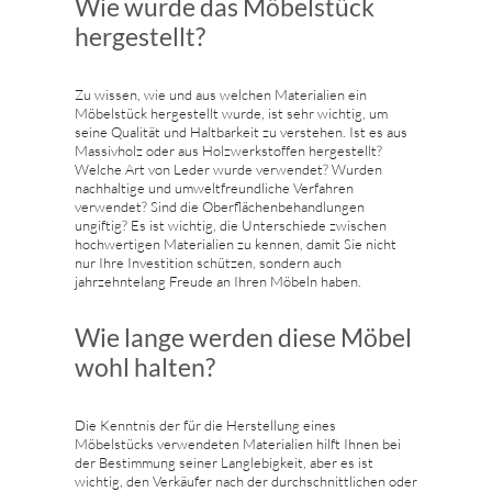
Wie wurde das Möbelstück
hergestellt?
Zu wissen, wie und aus welchen Materialien ein
Möbelstück hergestellt wurde, ist sehr wichtig, um
seine Qualität und Haltbarkeit zu verstehen. Ist es aus
Massivholz oder aus Holzwerkstoffen hergestellt?
Welche Art von Leder wurde verwendet? Wurden
nachhaltige und umweltfreundliche Verfahren
verwendet? Sind die Oberflächenbehandlungen
ungiftig? Es ist wichtig, die Unterschiede zwischen
hochwertigen Materialien zu kennen, damit Sie nicht
nur Ihre Investition schützen, sondern auch
jahrzehntelang Freude an Ihren Möbeln haben.
Wie lange werden diese Möbel
wohl halten?
Die Kenntnis der für die Herstellung eines
Möbelstücks verwendeten Materialien hilft Ihnen bei
der Bestimmung seiner Langlebigkeit, aber es ist
wichtig, den Verkäufer nach der durchschnittlichen oder