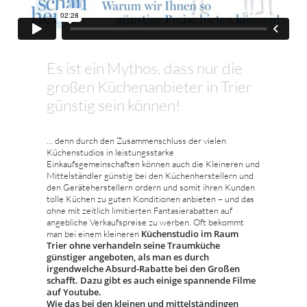
Es ist ein Mythos, dass nur die
großen Küchenanbieter in Trier
günstig sein können!
... denn durch den Zusammenschluss der vielen
Küchenstudios in leistungsstarke
Einkaufsgemeinschaften können auch die Kleineren und
Mittelständler günstig bei den Küchenherstellern und
den Geräteherstellern ordern und somit ihren Kunden
tolle Küchen zu guten Konditionen anbieten – und das
ohne mit zeitlich limitierten Fantasierabatten auf
angebliche Verkaufspreise zu werben. Oft bekommt
Küchenstudio im Raum
man bei einem kleineren
Trier ohne verhandeln seine Traumküche
günstiger angeboten, als man es durch
irgendwelche Absurd-Rabatte bei den Großen
schafft. Dazu gibt es auch einige spannende Filme
auf Youtube.
Wie das bei den kleinen und mittelständingen