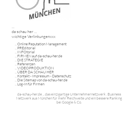
...
da schau her ...
wichtige Verlinkungenxxx
...
Online Reputation Management
...
PREditorial
...
INFOtorial
...
FIRMEN auf da-schau-her.de
...
DIE STRATEGIE
...
Referenzen
...
VIDEOPRODUKTION
...
ÜBER DA SCHAU HER
...
Kontakt - Impressum - Datenschutz
...
Die Sitemap von da-schau-her.de
...
Log-In für Firmen
da-schau-her.de ... das einzigartige Unternehmernetzwerk . Business
Netzwerk aus München für mehr Reichweite und ein bessere Ranking
bei Google & Co.