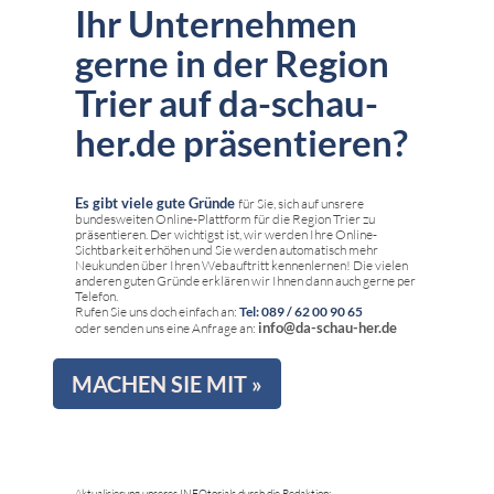
Ihr Unternehmen
gerne in der Region
Trier auf da-schau-
her.de präsentieren?
Es gibt viele gute Gründe
für Sie, sich auf unsrere
bundesweiten Online-Plattform für die Region Trier zu
präsentieren. Der wichtigst ist, wir werden Ihre Online-
Sichtbarkeit erhöhen und Sie werden automatisch mehr
Neukunden über Ihren Webauftritt kennenlernen! Die vielen
anderen guten Gründe erklären wir Ihnen dann auch gerne per
Telefon.
Rufen Sie uns doch einfach an:
Tel: 089 / 62 00 90 65
info@da-schau-her.de
oder senden uns eine Anfrage an:
MACHEN SIE MIT »
Aktualisierung unseres INFOtorials durch die Redaktion: