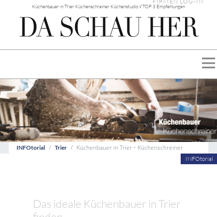
FIRMEN LOG-IN
Küchenbauer in Trier Küchenschreiner Küchenstudio √ TOP 3 Empfehlungen
Küchenbauer in Trier • Küchenschreiner
INFOtorial
Trier
INFOtorial
Das ideale Küchenbauer in Trier
finden