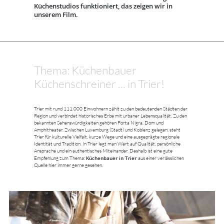
Küchenstudios funktioniert, das zeigen wir in
unserem Film.
Thema: Küchenbauer
Küchenschreiner ... in Trier!
Trier mit rund 111.000 Einwohnern zählt zu den bedeutenden Städten der
Region und verbindet historisches Erbe mit urbaner Lebensqualität. Zu den
bekannten Sehenswürdigkeiten gehören Porta Nigra, Dom und
Amphitheater. Zwischen Luxemburg (Stadt) und Koblenz gelegen, steht
Trier für kulturelle Vielfalt, kurze Wege und eine ausgeprägte regionale
Identität und Tradition. In Trier legt man Wert auf Qualität, persönliche
Ansprache und ein authentisches Miteinander. Deshalb ist eine gute
Küchenbauer in Trier
Empfehlung zum Thema:
aus einer verlässlichen
Quelle hier immer gerne gesehen.