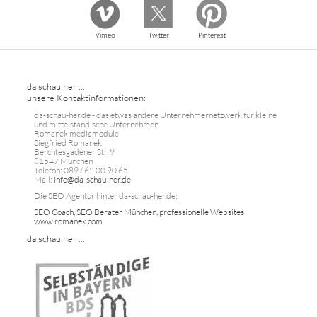
Vimeo
Twitter
Pinterest
da schau her ...
unsere Kontaktinformationen:
da-schau-her.de - das etwas andere Unternehmernetzwerk für kleine
und mittelständische Unternehmen
Romanek mediamodule
Siegfried Romanek
Berchtesgadener Str. 9
81547 München
Telefon: 089 / 62 00 90 65
Mail:
info@da-schau-her.de
Die SEO Agentur hinter da-schau-her.de:
SEO Coach, SEO Berater München, professionelle Websites
www.romanek.com
da schau her ...