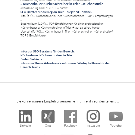
... Küchenbauer Küchenschreiner in Trier ... Küchenstudio
Aktualisierung am 07.08.2026 durch:
SEO Berater für die Region Trier ... Siegfried Romanek
Titel (56): ... Küchenbauer in Trier Küchenschreiner - TOP 3 Empfehlungen
...
Beschreibung (107): ... TOP Empfehlungen für einen professionellen
Küchenbauer u. Küchenschreiner in Trier ★ auf da-schau-her.de
Überschrift (70): ... Küchenbauer in Trier Küchenschreiner Küchenstudio √
TOP 3 Empfehlungen
Infos zur SEO Beratung für den Bereich:
Küchenbauer Küchenschreiner in Trier
finden Sie hier »
Infos zum Thema Advertorials auf unserer Werbeplattform für den
Bereich Trier »
Sie können unsere Empfehlungen gerne mit Ihren Freunden teilen ... ...
Linkedin
Xing
Facebook
Instagram
Youtube