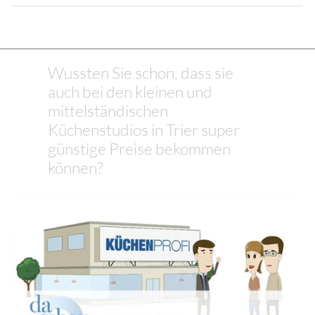
Wussten Sie schon, dass sie
auch bei den kleinen und
mittelständischen
Küchenstudios in Trier super
günstige Preise bekommen
können?