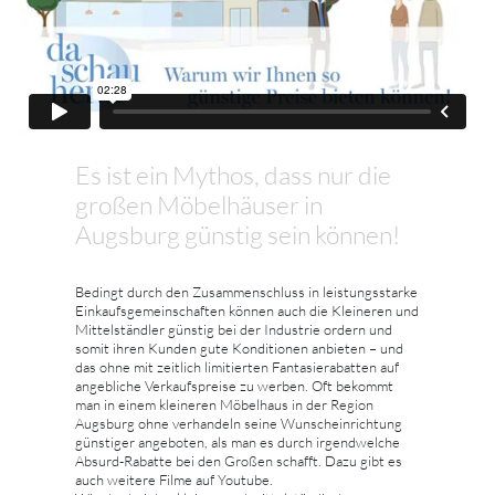
Es ist ein Mythos, dass nur die
großen Möbelhäuser in
Augsburg günstig sein können!
Bedingt durch den Zusammenschluss in leistungsstarke
Einkaufsgemeinschaften können auch die Kleineren und
Mittelständler günstig bei der Industrie ordern und
somit ihren Kunden gute Konditionen anbieten – und
das ohne mit zeitlich limitierten Fantasierabatten auf
angebliche Verkaufspreise zu werben. Oft bekommt
man in einem kleineren Möbelhaus in der Region
Augsburg ohne verhandeln seine Wunscheinrichtung
günstiger angeboten, als man es durch irgendwelche
Absurd-Rabatte bei den Großen schafft. Dazu gibt es
auch weitere Filme auf Youtube.