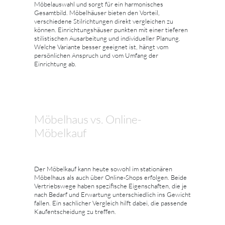
Möbelauswahl und sorgt für ein harmonisches
Gesamtbild. Möbelhäuser bieten den Vorteil,
verschiedene Stilrichtungen direkt vergleichen zu
können. Einrichtungshäuser punkten mit einer tieferen
stilistischen Ausarbeitung und individueller Planung.
Welche Variante besser geeignet ist, hängt vom
persönlichen Anspruch und vom Umfang der
Einrichtung ab.
Möbelhaus vs. Online-
Möbelkauf
Der Möbelkauf kann heute sowohl im stationären
Möbelhaus als auch über Online-Shops erfolgen. Beide
Vertriebswege haben spezifische Eigenschaften, die je
nach Bedarf und Erwartung unterschiedlich ins Gewicht
fallen. Ein sachlicher Vergleich hilft dabei, die passende
Kaufentscheidung zu treffen.