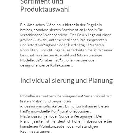
Sortiment und
Produktauswahl
Ein klassisches Möbelhaus bietet in der Regel ein
breites, standardisiertes Sortiment an Möbeln für
verschiedene Wohnbereiche. Der Fokus liegt auf einer
großen Auswahl, unterschiedlichen Preissegmenten
und sofort verfügbaren oder kurzfristig lieferbaren
Produkten. Einrichtungshäuser arbeiten meist mit einer
bewusst kuratierten Auswahl und führen weniger
Modelle, dafür aber häufig höherwertige oder
designorientierte Kollektionen..
Individualisierung und Planung
Möbelhäuser setzen überwiegend auf Serienmöbel mit
festen Maßen und begrenzten
Anpassungsmöglichkeiten. Einrichtungshäuser bieten
häufig individuelle Konfigurationsoptionen,
Maßanpassungen oder Sonderanfertigungen. Der
Planungsanteil ist hier deutlich höher, insbesondere bei
komplexen Wohnkonzepten oder vollständigen
Raumgestaltungen.