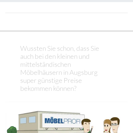
Wussten Sie schon, dass Sie
auch bei den kleinen und
mittelständischen
Möbelhäusern in Augsburg
super günstige Preise
bekommen können?