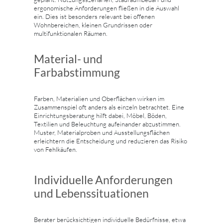
ergonomische Anforderungen fließen in die Auswahl
ein. Dies ist besonders relevant bei offenen
Wohnbereichen, kleinen Grundrissen oder
multifunktionalen Räumen.
Material- und
Farbabstimmung
Farben, Materialien und Oberflächen wirken im
Zusammenspiel oft anders als einzeln betrachtet. Eine
Einrichtungsberatung hilft dabei, Möbel, Böden,
Textilien und Beleuchtung aufeinander abzustimmen.
Muster, Materialproben und Ausstellungsflächen
erleichtern die Entscheidung und reduzieren das Risiko
von Fehlkäufen.
Individuelle Anforderungen
und Lebenssituationen
Berater berücksichtigen individuelle Bedürfnisse, etwa