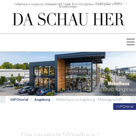
FIRMEN LOG-IN
Möbelhaus in Augsburg Möbelgeschäft Möbel, Einrichtungshaus, Möbelhäuser √ TOP 3
Empfehlungen
Möbelhaus in Augsburg • Möbelgeschäft
INFOtorial
Augsburg
INFOtorial
Das passende Möbelhaus /