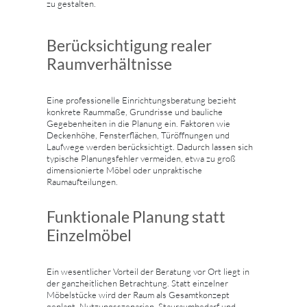
zu gestalten.
Berücksichtigung realer
Raumverhältnisse
Eine professionelle Einrichtungsberatung bezieht
konkrete Raummaße, Grundrisse und bauliche
Gegebenheiten in die Planung ein. Faktoren wie
Deckenhöhe, Fensterflächen, Türöffnungen und
Laufwege werden berücksichtigt. Dadurch lassen sich
typische Planungsfehler vermeiden, etwa zu groß
dimensionierte Möbel oder unpraktische
Raumaufteilungen.
Funktionale Planung statt
Einzelmöbel
Ein wesentlicher Vorteil der Beratung vor Ort liegt in
der ganzheitlichen Betrachtung. Statt einzelner
Möbelstücke wird der Raum als Gesamtkonzept
geplant. Nutzungsszenarien, Stauraumbedarf und