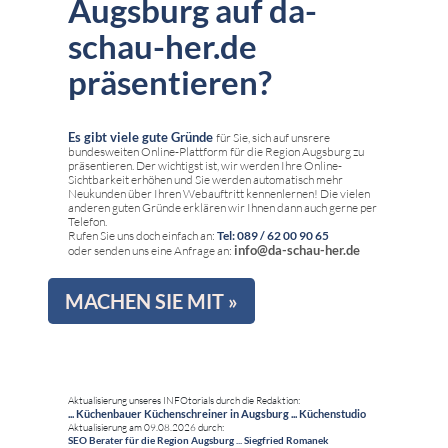
Augsburg auf da-
schau-her.de
präsentieren?
Es gibt viele gute Gründe
für Sie, sich auf unsrere
bundesweiten Online-Plattform für die Region Augsburg zu
präsentieren. Der wichtigst ist, wir werden Ihre Online-
Sichtbarkeit erhöhen und Sie werden automatisch mehr
Neukunden über Ihren Webauftritt kennenlernen! Die vielen
anderen guten Gründe erklären wir Ihnen dann auch gerne per
Telefon.
Rufen Sie uns doch einfach an:
Tel: 089 / 62 00 90 65
info@da-schau-her.de
oder senden uns eine Anfrage an:
MACHEN SIE MIT »
Aktualisierung unseres INFOtorials durch die Redaktion:
... Küchenbauer Küchenschreiner in Augsburg ... Küchenstudio
Aktualisierung am 09.08.2026 durch:
SEO Berater für die Region Augsburg ... Siegfried Romanek