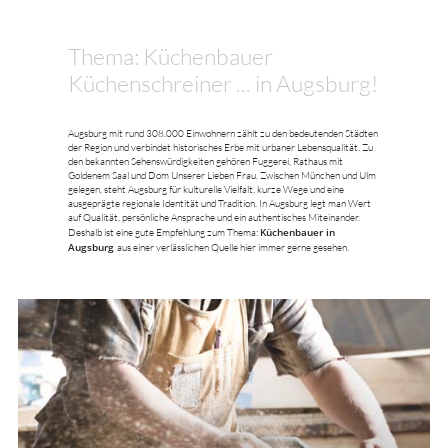
Thema: Küchenbauer
Küchenschreiner ... in Augsburg!
Augsburg mit rund 308.000 Einwohnern zählt zu den bedeutenden Städten
der Region und verbindet historisches Erbe mit urbaner Lebensqualität. Zu
den bekannten Sehenswürdigkeiten gehören Fuggerei, Rathaus mit
Goldenem Saal und Dom Unserer Lieben Frau. Zwischen München und Ulm
gelegen, steht Augsburg für kulturelle Vielfalt, kurze Wege und eine
ausgeprägte regionale Identität und Tradition. In Augsburg legt man Wert
auf Qualität, persönliche Ansprache und ein authentisches Miteinander.
Küchenbauer in
Deshalb ist eine gute Empfehlung zum Thema:
Augsburg
aus einer verlässlichen Quelle hier immer gerne gesehen.