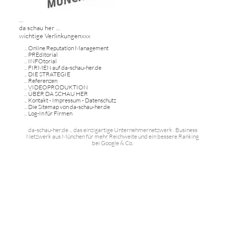
...
da schau her ...
wichtige Verlinkungenxxx
...
Online Reputation Management
...
PREditorial
...
INFOtorial
...
FIRMEN auf da-schau-her.de
...
DIE STRATEGIE
...
Referenzen
...
VIDEOPRODUKTION
...
ÜBER DA SCHAU HER
...
Kontakt - Impressum - Datenschutz
...
Die Sitemap von da-schau-her.de
...
Log-In für Firmen
da-schau-her.de ... das einzigartige Unternehmernetzwerk . Business
Netzwerk aus München für mehr Reichweite und ein bessere Ranking
bei Google & Co.