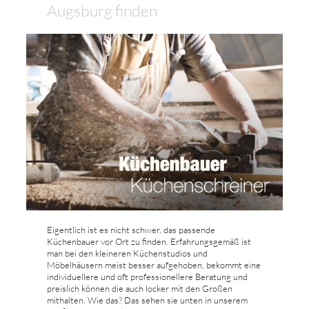
Augsburg finden
Eigentlich ist es nicht schwer, das passende
Küchenbauer vor Ort zu finden. Erfahrungsgemäß ist
man bei den kleineren Küchenstudios und
Möbelhäusern meist besser aufgehoben, bekommt eine
individuellere und oft professionellere Beratung und
preislich können die auch locker mit den Großen
mithalten. Wie das? Das sehen sie unten in unserem