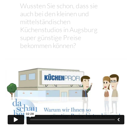
Wussten Sie schon, dass sie
auch bei den kleinen und
mittelständischen
Küchenstudios in Augsburg
super günstige Preise
bekommen können?