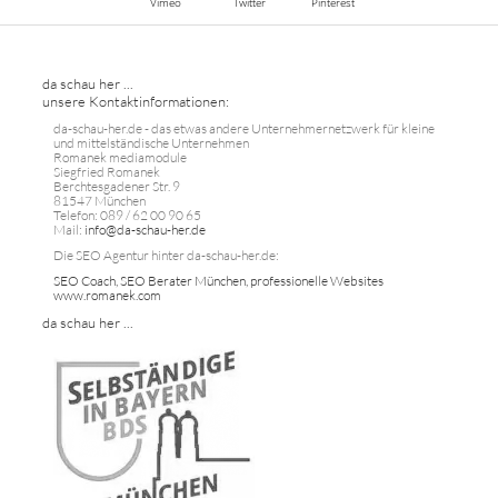
Vimeo
Twitter
Pinterest
da schau her ...
unsere Kontaktinformationen:
da-schau-her.de - das etwas andere Unternehmernetzwerk für kleine
und mittelständische Unternehmen
Romanek mediamodule
Siegfried Romanek
Berchtesgadener Str. 9
81547 München
Telefon: 089 / 62 00 90 65
Mail:
info@da-schau-her.de
Die SEO Agentur hinter da-schau-her.de:
SEO Coach, SEO Berater München, professionelle Websites
www.romanek.com
da schau her ...