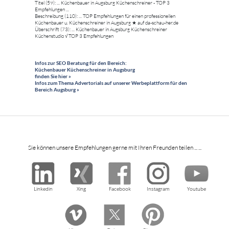
Titel (59): ... Küchenbauer in Augsburg Küchenschreiner - TOP 3
Empfehlungen ...
Beschreibung (110): ... TOP Empfehlungen für einen professionellen
Küchenbauer u. Küchenschreiner in Augsburg ★ auf da-schau-her.de
Überschrift (73): ... Küchenbauer in Augsburg Küchenschreiner
Küchenstudio √ TOP 3 Empfehlungen
Infos zur SEO Beratung für den Bereich:
Küchenbauer Küchenschreiner in Augsburg
finden Sie hier »
Infos zum Thema Advertorials auf unserer Werbeplattform für den
Bereich Augsburg »
Sie können unsere Empfehlungen gerne mit Ihren Freunden teilen ... ...
Linkedin
Xing
Facebook
Instagram
Youtube