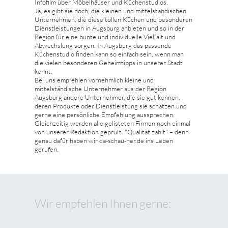
Infofilm über Möbelhäuser und Küchenstudios.
Ja, es gibt sie noch, die kleinen und mittelständischen
Unternehmen, die diese tollen Küchen und besonderen
Dienstleistungen in Augsburg anbieten und so in der
Region für eine bunte und individuelle Vielfalt und
Abwechslung sorgen. In Augsburg das passende
Küchenstudio finden kann so einfach sein, wenn man
die vielen besonderen Geheimtipps in unserer Stadt
kennt.
Bei uns empfehlen vornehmlich kleine und
mittelständische Unternehmer aus der Region
Augsburg andere Unternehmer, die sie gut kennen,
deren Produkte oder Dienstleistung sie schätzen und
gerne eine persönliche Empfehlung aussprechen.
Gleichzeitig werden alle gelisteten Firmen noch einmal
von unserer Redaktion geprüft. "Qualität zählt" – denn
genau dafür haben wir da-schau-her.de ins Leben
gerufen.
Wir empfehlen Ihnen gerne: