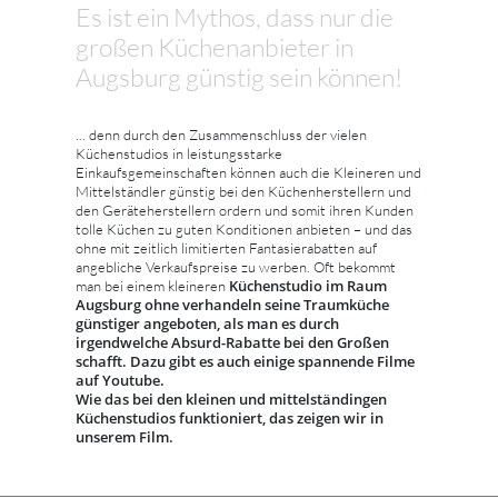
Es ist ein Mythos, dass nur die
großen Küchenanbieter in
Augsburg günstig sein können!
... denn durch den Zusammenschluss der vielen
Küchenstudios in leistungsstarke
Einkaufsgemeinschaften können auch die Kleineren und
Mittelständler günstig bei den Küchenherstellern und
den Geräteherstellern ordern und somit ihren Kunden
tolle Küchen zu guten Konditionen anbieten – und das
ohne mit zeitlich limitierten Fantasierabatten auf
angebliche Verkaufspreise zu werben. Oft bekommt
Küchenstudio im Raum
man bei einem kleineren
Augsburg ohne verhandeln seine Traumküche
günstiger angeboten, als man es durch
irgendwelche Absurd-Rabatte bei den Großen
schafft. Dazu gibt es auch einige spannende Filme
auf Youtube.
Wie das bei den kleinen und mittelständingen
Küchenstudios funktioniert, das zeigen wir in
unserem Film.