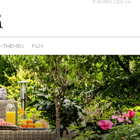
FIRMEN LOG-IN
I−THEMEN
FILM