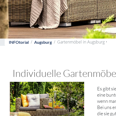
Gartenmöbel in Augsburg •
INFOtorial
Augsburg
Individuelle Gartenmöbe
Es gibt s
eine bunt
wenn man 
Bei uns e
die sie g