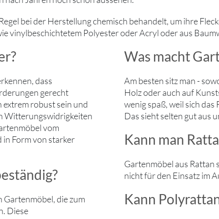
egel bei der Herstellung chemisch behandelt, um ihre Fleck
ie vinylbeschichtetem Polyester oder Acryl oder aus Baumw
er?
Was macht Gar
erkennen, dass
Am besten sitz man - sowo
orderungen gerecht
Holz oder auch auf Kunst
 extrem robust sein und
wenig spaß, weil sich das
en Witterungswidrigkeiten
Das sieht selten gut aus u
Gartenmöbel vom
Kann man Rattan
 in Form von starker
Gartenmöbel aus Rattan s
beständig?
nicht für den Einsatz im 
Kann Polyratta
n Gartenmöbel, die zum
n. Diese