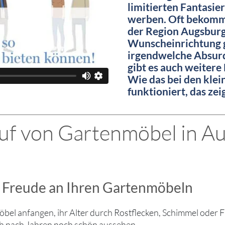
limitierten Fantasie
werben. Oft bekommt
der Region Augsburg
Wunscheinrichtung g
irgendwelche Absurd
gibt es auch weitere
Wie das bei den kle
funktioniert, das ze
auf von Gartenmöbel in 
ie Freude an Ihren Gartenmöbeln
bel anfangen, ihr Alter durch Rostflecken, Schimmel oder Fl
uch nach Jahren noch schön aussehen.