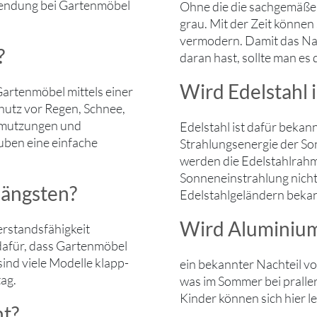
wendung bei Gartenmöbel
Ohne die die sachgemäße
grau. Mit der Zeit können
vermodern. Damit das Nat
?
daran hast, sollte man es 
Wird Edelstahl 
artenmöbel mittels einer
hutz vor Regen, Schnee,
hmutzungen und
Edelstahl ist dafür bekan
ben eine einfache
Strahlungsenergie der So
werden die Edelstahlrahm
Sonneneinstrahlung nicht 
längsten?
Edelstahlgeländern beka
Wird Aluminiu
rstandsfähigkeit
dafür, dass Gartenmöbel
sind viele Modelle klapp-
ein bekannter Nachteil vo
tag.
was im Sommer bei prall
Kinder können sich hier l
ht?