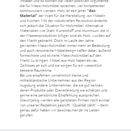
Inhaber und so können die vielen positiven Argumente,
die für Massivholzmöbel sprechen, viel kompetenter
"das
kommuniziert werden. Holz ist seit jeher
Material"
der Wahl für die Herstellung von Möbeln
und Küchen. Mit der industriellen Revolution änderte
sich jedoch die Situation für Holzmöbel. Alternative
Materialien wie Stahl, Kunststoff und Aluminium, die in
der Massenproduktion billiger sind als Holz, wurden auf
den Markt gebracht. Doch im Laufe der Jahre
gewannen Massivholzmöbel immer mehr an Bedeutung
und auch renomierte Möbeldesign halfen dabei, äußerst
formschöne und stylishe Massivholzmöbel auf den
Markt zu bringen. Möbel aus Holz haben etwas
Zeitloses an sich und sie sorgen für ein wesentlich
bessere Raumklima.
Bei uns empfehlen vornehmlich kleine und
mittelständische Unternehmer aus der Region
Augsburg andere Unternehmer, die sie gut kennen,
deren Produkte oder Dienstleistung sie schätzen und
gerne eine persönliche Empfehlung aussprechen.
Gleichzeitig werden alle gelisteten Firmen noch einmal
von unserer Redaktion geprüft. "Qualität zählt" – denn
genau dafür haben wir da-schau-her.de ins Leben
gerufen.