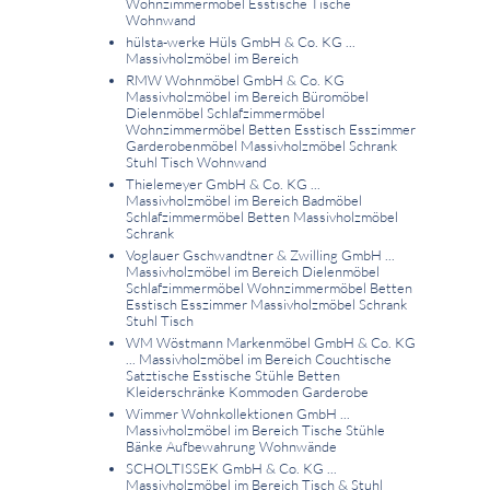
Wohnzimmermöbel Esstische Tische
Wohnwand
hülsta-werke Hüls GmbH & Co. KG ...
Massivholzmöbel im Bereich
RMW Wohnmöbel GmbH & Co. KG
Massivholzmöbel im Bereich Büromöbel
Dielenmöbel Schlafzimmermöbel
Wohnzimmermöbel Betten Esstisch Esszimmer
Garderobenmöbel Massivholzmöbel Schrank
Stuhl Tisch Wohnwand
Thielemeyer GmbH & Co. KG ...
Massivholzmöbel im Bereich Badmöbel
Schlafzimmermöbel Betten Massivholzmöbel
Schrank
Voglauer Gschwandtner & Zwilling GmbH ...
Massivholzmöbel im Bereich Dielenmöbel
Schlafzimmermöbel Wohnzimmermöbel Betten
Esstisch Esszimmer Massivholzmöbel Schrank
Stuhl Tisch
WM Wöstmann Markenmöbel GmbH & Co. KG
... Massivholzmöbel im Bereich Couchtische
Satztische Esstische Stühle Betten
Kleiderschränke Kommoden Garderobe
Wimmer Wohnkollektionen GmbH ...
Massivholzmöbel im Bereich Tische Stühle
Bänke Aufbewahrung Wohnwände
SCHOLTISSEK GmbH & Co. KG ...
Massivholzmöbel im Bereich Tisch & Stuhl