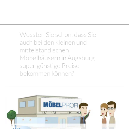
Wussten Sie schon, dass Sie
auch bei den kleinen und
mittelständischen
Möbelhäusern in Augsburg
super günstige Preise
bekommen können?