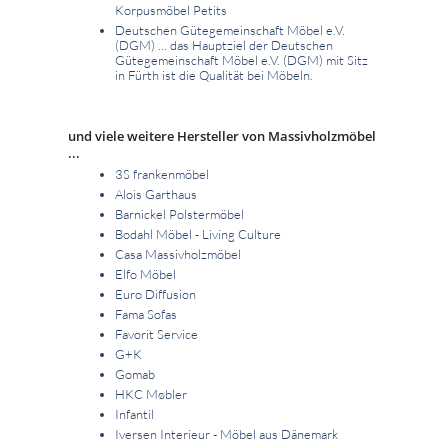
Korpusmöbel Petits
Deutschen Gütegemeinschaft Möbel e.V.
(DGM) ... das Hauptziel der Deutschen
Gütegemeinschaft Möbel e.V. (DGM) mit Sitz
in Fürth ist die Qualität bei Möbeln.
und viele weitere Hersteller von Massivholzmöbel
...
3S frankenmöbel
Alois Garthaus
Barnickel Polstermöbel
Bodahl Möbel - Living Culture
Casa Massivholzmöbel
Elfo Möbel
Euro Diffusion
Fama Sofas
Favorit Service
G+K
Gomab
HKC Møbler
Infantil
Iversen Interieur - Möbel aus Dänemark