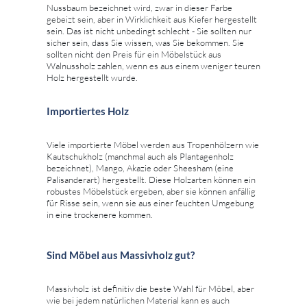
Nussbaum bezeichnet wird, zwar in dieser Farbe
gebeizt sein, aber in Wirklichkeit aus Kiefer hergestellt
sein. Das ist nicht unbedingt schlecht - Sie sollten nur
sicher sein, dass Sie wissen, was Sie bekommen. Sie
sollten nicht den Preis für ein Möbelstück aus
Walnussholz zahlen, wenn es aus einem weniger teuren
Holz hergestellt wurde.
Importiertes Holz
Viele importierte Möbel werden aus Tropenhölzern wie
Kautschukholz (manchmal auch als Plantagenholz
bezeichnet), Mango, Akazie oder Sheesham (eine
Palisanderart) hergestellt. Diese Holzarten können ein
robustes Möbelstück ergeben, aber sie können anfällig
für Risse sein, wenn sie aus einer feuchten Umgebung
in eine trockenere kommen.
Sind Möbel aus Massivholz gut?
Massivholz ist definitiv die beste Wahl für Möbel, aber
wie bei jedem natürlichen Material kann es auch