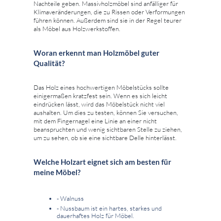
Nachteile geben. Massivholzmöbel sind anfälliger für
Klimaveränderungen, die zu Rissen oder Verformungen
führen können. Außerdem sind sie in der Regel teurer
als Möbel aus Holzwerkstoffen.
Woran erkennt man Holzmöbel guter
Qualität?
Das Holz eines hochwertigen Möbelstücks sollte
einigermaßen kratzfest sein. Wenn es sich leicht
eindrücken lässt, wird das Möbelstück nicht viel
aushalten. Um dies zu testen, können Sie versuchen,
mit dem Fingernagel eine Linie an einer nicht
beanspruchten und wenig sichtbaren Stelle zu ziehen,
um zu sehen, ob sie eine sichtbare Delle hinterlässt.
Welche Holzart eignet sich am besten für
meine Möbel?
- Walnuss
- Nussbaum ist ein hartes, starkes und
dauerhaftes Holz für Möbel.