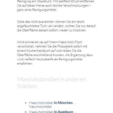
Reinigung ein Staubtuch. Mit sanftem Druck entfernen
Sie auf diese Weise auch leichte Verschmutzungen –
ganz ohne Reinigungsmittel.
Solte das nicht ausreichen, können Sie ein leicht
angefeuchtetes Tuch verwenden. Achten Sie nur darauf,
die Oberfläche danach sofort wieder zu trocknen.
Wird einmal etwas auf Ihrem Massivholz-Tisch
verschüttet, nehmen Sie die Flüssigkeit sofort mit
einem Küchenhandtuch auf und reiben Sie die
Oberfläche anschließend trocken. Als Ergänzung dazu
wird vielfach Neutralseife als Reinigungsmittel
empfohlen.
Massivholzmöbel in anderen
Städten:
in München
Massivholzmöbel
...
Naturholzmöbel
in Augsburg
Massivholzmöbel
...