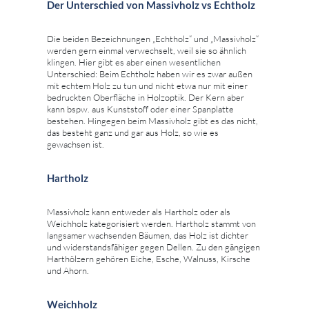
Der Unterschied von Massivholz vs Echtholz
Die beiden Bezeichnungen „Echtholz“ und „Massivholz“
werden gern einmal verwechselt, weil sie so ähnlich
klingen. Hier gibt es aber einen wesentlichen
Unterschied: Beim Echtholz haben wir es zwar außen
mit echtem Holz zu tun und nicht etwa nur mit einer
bedruckten Oberfläche in Holzoptik. Der Kern aber
kann bspw. aus Kunststoff oder einer Spanplatte
bestehen. Hingegen beim Massivholz gibt es das nicht,
das besteht ganz und gar aus Holz, so wie es
gewachsen ist.
Hartholz
Massivholz kann entweder als Hartholz oder als
Weichholz kategorisiert werden. Hartholz stammt von
langsamer wachsenden Bäumen, das Holz ist dichter
und widerstandsfähiger gegen Dellen. Zu den gängigen
Harthölzern gehören Eiche, Esche, Walnuss, Kirsche
und Ahorn.
Weichholz