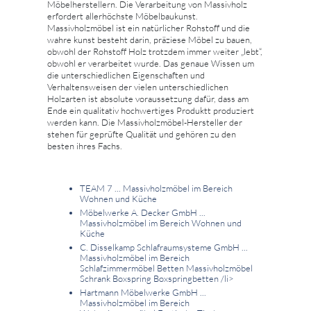
Möbelherstellern. Die Verarbeitung von Massivholz
erfordert allerhöchste Möbelbaukunst.
Massivholzmöbel ist ein natürlicher Rohstoff und die
wahre kunst besteht darin, präziese Möbel zu bauen,
obwohl der Rohstoff Holz trotzdem immer weiter „lebt“,
obwohl er verarbeitet wurde. Das genaue Wissen um
die unterschiedlichen Eigenschaften und
Verhaltensweisen der vielen unterschiedlichen
Holzarten ist absolute voraussetzung dafür, dass am
Ende ein qualitativ hochwertiges Produktt produziert
werden kann. Die Massivholzmöbel-Hersteller der
stehen für geprüfte Qualität und gehören zu den
besten ihres Fachs.
TEAM 7 ... Massivholzmöbel im Bereich
Wohnen und Küche
Möbelwerke A. Decker GmbH ...
Massivholzmöbel im Bereich Wohnen und
Küche
C. Disselkamp Schlafraumsysteme GmbH ...
Massivholzmöbel im Bereich
Schlafzimmermöbel Betten Massivholzmöbel
Schrank Boxspring Boxspringbetten
/li>
Hartmann Möbelwerke GmbH ...
Massivholzmöbel im Bereich