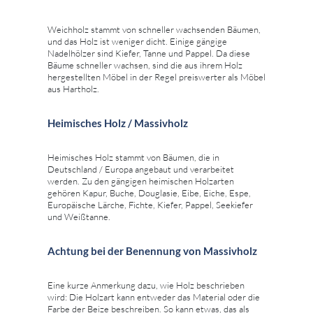
Weichholz stammt von schneller wachsenden Bäumen,
und das Holz ist weniger dicht. Einige gängige
Nadelhölzer sind Kiefer, Tanne und Pappel. Da diese
Bäume schneller wachsen, sind die aus ihrem Holz
hergestellten Möbel in der Regel preiswerter als Möbel
aus Hartholz.
Heimisches Holz / Massivholz
Heimisches Holz stammt von Bäumen, die in
Deutschland / Europa angebaut und verarbeitet
werden. Zu den gängigen heimischen Holzarten
gehören Kapur, Buche, Douglasie, Eibe, Eiche, Espe,
Europäische Lärche, Fichte, Kiefer, Pappel, Seekiefer
und Weißtanne.
Achtung bei der Benennung von Massivholz
Eine kurze Anmerkung dazu, wie Holz beschrieben
wird: Die Holzart kann entweder das Material oder die
Farbe der Beize beschreiben. So kann etwas, das als