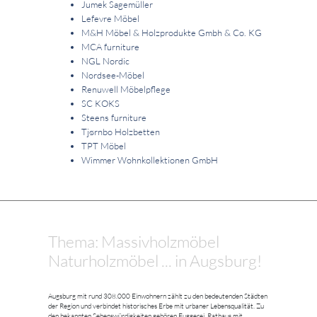
Jumek Sagemüller
Lefevre Möbel
M&H Möbel & Holzprodukte Gmbh & Co. KG
MCA furniture
NGL Nordic
Nordsee-Möbel
Renuwell Möbelpflege
SC KOKS
Steens furniture
Tjørnbo Holzbetten
TPT Möbel
Wimmer Wohnkollektionen GmbH
Thema: Massivholzmöbel
Naturholzmöbel ... in Augsburg!
Augsburg mit rund 308.000 Einwohnern zählt zu den bedeutenden Städten
der Region und verbindet historisches Erbe mit urbaner Lebensqualität. Zu
den bekannten Sehenswürdigkeiten gehören Fuggerei, Rathaus mit