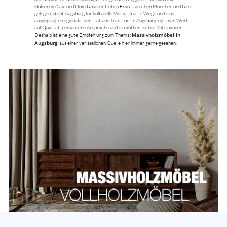
Goldenem Saal und Dom Unserer Lieben Frau. Zwischen München und Ulm
gelegen, steht Augsburg für kulturelle Vielfalt, kurze Wege und eine
ausgeprägte regionale Identität und Tradition. In Augsburg legt man Wert
auf Qualität, persönliche Ansprache und ein authentisches Miteinander.
Massivholzmöbel in
Deshalb ist eine gute Empfehlung zum Thema:
Augsburg
aus einer verlässlichen Quelle hier immer gerne gesehen.