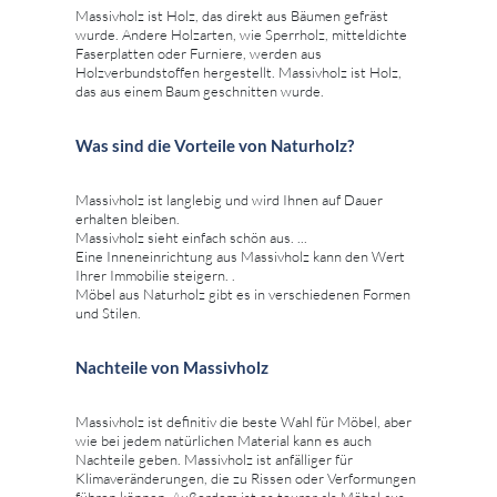
Massivholz ist Holz, das direkt aus Bäumen gefräst
wurde. Andere Holzarten, wie Sperrholz, mitteldichte
Faserplatten oder Furniere, werden aus
Holzverbundstoffen hergestellt. Massivholz ist Holz,
das aus einem Baum geschnitten wurde.
Was sind die Vorteile von Naturholz?
Massivholz ist langlebig und wird Ihnen auf Dauer
erhalten bleiben.
Massivholz sieht einfach schön aus. ...
Eine Inneneinrichtung aus Massivholz kann den Wert
Ihrer Immobilie steigern. .
Möbel aus Naturholz gibt es in verschiedenen Formen
und Stilen.
Nachteile von Massivholz
Massivholz ist definitiv die beste Wahl für Möbel, aber
wie bei jedem natürlichen Material kann es auch
Nachteile geben. Massivholz ist anfälliger für
Klimaveränderungen, die zu Rissen oder Verformungen
führen können. Außerdem ist es teurer als Möbel aus