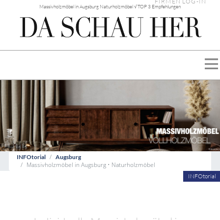
FIRMEN LOG-IN
Massivholzmöbel in Augsburg Naturholzmöbel √ TOP 3 Empfehlungen
INFOtorial
Augsburg
Massivholzmöbel in Augsburg • Naturholzmöbel
INFOtorial