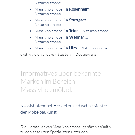
Naturholzmöbel
in Rosenheim
Massivholzmöbel
...
Naturholzmöbel
in Stuttgart
Massivholzmöbel
...
Naturholzmöbel
in Trier
Massivholzmöbel
... Naturholzmöbel
in Weimar
Massivholzmöbel
...
Naturholzmöbel
in Ulm
Massivholzmöbel
... Naturholzmöbel
und in vielen anderen Städten in Deutschland.
Informatives über bekannte
Marken im Bereich
Massivholzmöbel:
Massivholzmöbel-Hersteller sind wahre Meister
der Möbelbaukunst
Die Hersteller von Massivholzmöbel gehören definitiv
zu den absoluten Spezialisten unter den