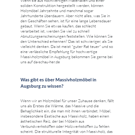
Wenn sie aus hochwertigen Materialien und einer
soliden Konstruktion hergestellt werden, können
Holzmöbel Jahrzehnte und manchmal sogar
Jahrhunderte überdauern. Aber nicht alles, was Sie in
den Geschäften sehen, ist für eine lange Lebensdauer
gebaut. Wenn Sie etwas kaufen, das schlecht
verarbeitet ist, werden Sie viel zu schnell
Abnutzungserscheinungen feststellen. Wie können Sie
den Unterschied erkennen? Das ist schwieriger, als Sie
vielleicht denken. Da ist meist "guter Rat teuer" und so
eine verlässliche Empfehlung für hochwertige
Massivholzmöbel in Augsburg bekommen Sie gerne bei
uns auf da-schau-her.de
Was gibt es über Massivholzmöbel in
Augsburg zu wissen?
Wenn wir an Holzmöbel für unser Zuhause denken, fällt
uns als Erstes die Wärme, das Massive und die
Behaglichkeit ein, die man mit ihnen verbindet. Möbel,
insbesondere Esstische aus Massivholz, haben einen
ästhetischen Reiz, der bei Möbeln aus
Verbundwerkstoffen oder Holzwerkstoffen zu fehlen
scheint. Die strukturelle Integrität von Massivholz, das