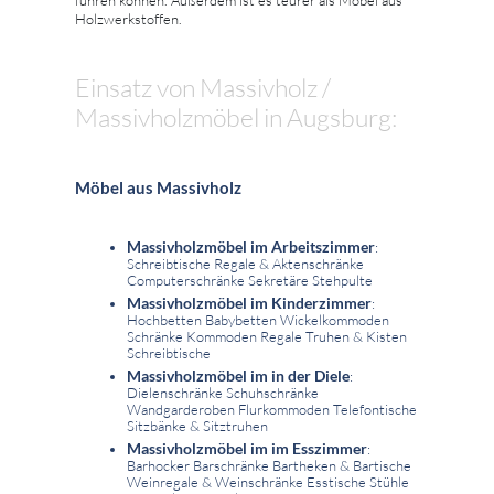
Holzwerkstoffen.
Einsatz von Massivholz /
Massivholzmöbel in Augsburg:
Möbel aus Massivholz
Massivholzmöbel im Arbeitszimmer
:
Schreibtische Regale & Aktenschränke
Computerschränke Sekretäre Stehpulte
Massivholzmöbel im Kinderzimmer
:
Hochbetten Babybetten Wickelkommoden
Schränke Kommoden Regale Truhen & Kisten
Schreibtische
Massivholzmöbel im in der Diele
:
Dielenschränke Schuhschränke
Wandgarderoben Flurkommoden Telefontische
Sitzbänke & Sitztruhen
Massivholzmöbel im im Esszimmer
:
Barhocker Barschränke Bartheken & Bartische
Weinregale & Weinschränke Esstische Stühle