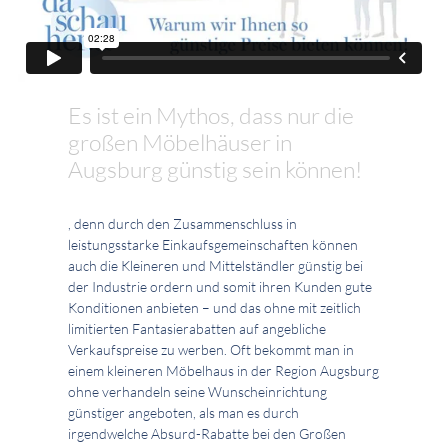
Es ist ein Mythos, dass nur die
großen Möbelhäuser in
Augsburg günstig sein können!
, denn durch den Zusammenschluss in
leistungsstarke Einkaufsgemeinschaften können
auch die Kleineren und Mittelständler günstig bei
der Industrie ordern und somit ihren Kunden gute
Konditionen anbieten – und das ohne mit zeitlich
limitierten Fantasierabatten auf angebliche
Verkaufspreise zu werben. Oft bekommt man in
einem kleineren Möbelhaus in der Region Augsburg
ohne verhandeln seine Wunscheinrichtung
günstiger angeboten, als man es durch
irgendwelche Absurd-Rabatte bei den Großen