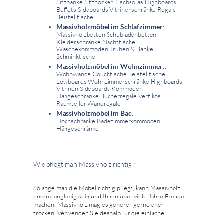
Sitzbänke Sitzhocker Tischsofas Highboards
Buffets Sideboards Vitrinenschränke Regale
Beistelltische
Massivholzmöbel im Schlafzimmer
:
Massivholzbetten Schubladenbetten
Kleiderschränke Nachttische
Wäschekommoden Truhen & Bänke
Schminktische
Massivholzmöbel im Wohnzimmer:
:
Wohnwände Couchtische Beistelltische
Lowboards Wohnzimmerschränke Highboards
Vitrinen Sideboards Kommoden
Hängeschränke Bücherregale Vertikos
Raumteiler Wandregale
Massivholzmöbel im Bad
:
Hochschränke Badezimmerkommoden
Hängeschränke
Wie pflegt man Massivholz richtig ?
Solange man die Möbel richtig pflegt, kann Massivholz
enorm langlebig sein und Ihnen über viele Jahre Freude
machen. Massivholz mag es generell gerne eher
trocken. Verwenden Sie deshalb für die einfache