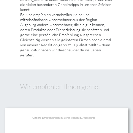
die vielen besonderen Geheimtipps in unseren Städten
kennt.
Bei uns empfehlen vornehmlich kleine und
mittelständische Unternehmer aus der Region
Augsburg andere Unternehmer, die sie gut kennen,
deren Produkte oder Dienstleistung sie schätzen und
gerne eine persönliche Empfehlung aussprechen.
Gleichzeitig werden alle gelisteten Firmen noch einmal
von unserer Redaktion geprüft. "Qualität zählt" – denn
genau dafür haben wir da-schau-her.de ins Leben
gerufen.
Wir empfehlen Ihnen gerne:
Unsere Empfehlungen in Schmiechen b. Augsburg: