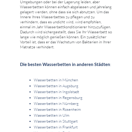
Umgebungen oder bei der Lagerung leiden, aber
Wasserbetten können einfach abgelassen und jahrelang
gelagert werden, ohne dass sie sich abnutzen. Um das
Innere Ihres Wasserbettes zu pflegen und zu
verhindern, dass es undicht wird, wird empfohlen,
einmal im Jahr Wasserbettkonditionierer hinzuzufügen.
Dadurch wird sichergestellt, dass Sie Ihr Wasserbett so
lange wie möglich genießen können. Ein zusätzlicher
Vorteil ist, dass er das Wachstum von Bakterien in Ihrer
Matratze verhindert.
Die besten Wasserbetten in anderen Städten
:
Wasserbetten in München
Wasserbetten in Augsburg
Wasserbetten in Ingolstadt
Wasserbetten in Regensburg
Wasserbetten in Nürnberg
Wasserbetten in Rosenheim
Wasserbetten in Ulm
Wasserbetten in Stuttgart
Wasserbetten in Frankfurt