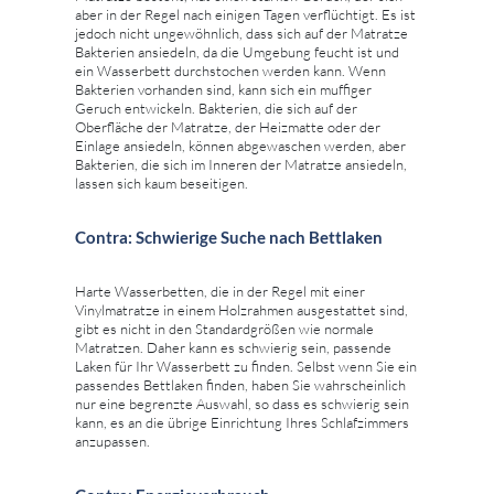
aber in der Regel nach einigen Tagen verflüchtigt. Es ist
jedoch nicht ungewöhnlich, dass sich auf der Matratze
Bakterien ansiedeln, da die Umgebung feucht ist und
ein Wasserbett durchstochen werden kann. Wenn
Bakterien vorhanden sind, kann sich ein muffiger
Geruch entwickeln. Bakterien, die sich auf der
Oberfläche der Matratze, der Heizmatte oder der
Einlage ansiedeln, können abgewaschen werden, aber
Bakterien, die sich im Inneren der Matratze ansiedeln,
lassen sich kaum beseitigen.
Contra: Schwierige Suche nach Bettlaken
Harte Wasserbetten, die in der Regel mit einer
Vinylmatratze in einem Holzrahmen ausgestattet sind,
gibt es nicht in den Standardgrößen wie normale
Matratzen. Daher kann es schwierig sein, passende
Laken für Ihr Wasserbett zu finden. Selbst wenn Sie ein
passendes Bettlaken finden, haben Sie wahrscheinlich
nur eine begrenzte Auswahl, so dass es schwierig sein
kann, es an die übrige Einrichtung Ihres Schlafzimmers
anzupassen.