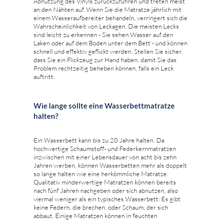
Abnutzung des Vinyls zurückzuführen und treten meist
an den Nähten auf. Wenn Sie die Matratze jährlich mit
einem Wasseraufbereiter behandeln, verringert sich die
Wahrscheinlichkeit von Leckagen. Die meisten Lecks
sind leicht zu erkennen - Sie sehen Wasser auf den
Laken oder auf dem Boden unter dem Bett - und können
schnell und effektiv geflickt werden. Stellen Sie sicher,
dass Sie ein Flickzeug zur Hand haben, damit Sie das
Problem rechtzeitig beheben können, falls ein Leck
auftritt.
Wie lange sollte eine Wasserbettmatratze
halten?
Ein Wasserbett kann bis zu 20 Jahre halten. Da
hochwertige Schaumstoff- und Federkernmatratzen
inzwischen mit einer Lebensdauer von acht bis zehn
Jahren werben, können Wasserbetten mehr als doppelt
so lange halten wie eine herkömmliche Matratze.
Qualitativ minderwertige Matratzen können bereits
nach fünf Jahren nachgeben oder sich abnutzen, also
viermal weniger als ein typisches Wasserbett. Es gibt
keine Federn, die brechen, oder Schaum, der sich
abbaut. Einige Matratzen können in feuchten