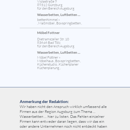
Violastraße 9
89312 Günzburg
für den Bereich Augsburg
Wasserbetten, Luftbetten ...
bettenhimmel »
, Maßmöbel , Boxspringbetten ,
Möbel Fottner
Dietramszeller Str. 10
83646 Bad Tölz
für den Bereich Augsburg
Wasserbetten, Luftbetten ...
Möbel Fottner »
Möbelhaus , Boxspringbetten ,
Küchenstudio , Küchenplaner
Küchenplanung ,
Anmerkung der Redaktion:
Wir haben nicht den Anspruch wirklich umfassend alle
Firmen aus der Region Augsburg zum Thema ...
Wasserbetten ... hier zu listen. Das Fehlen einzelner
Firmen kann entweder daran liegen, dass wir das ein
oder andere Unternehmen noch nicht entdeckt haben