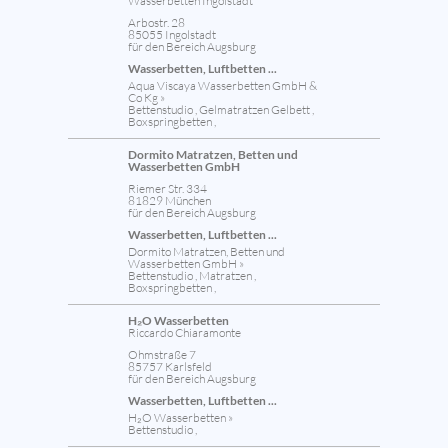
Wasserbetten Ingolstadt
Arbostr. 28
85055 Ingolstadt
für den Bereich Augsburg
Wasserbetten, Luftbetten ...
Aqua Viscaya Wasserbetten GmbH &
Co Kg »
Bettenstudio , Gelmatratzen Gelbett ,
Boxspringbetten ,
Dormito Matratzen, Betten und
Wasserbetten GmbH
Riemer Str. 334
81829 München
für den Bereich Augsburg
Wasserbetten, Luftbetten ...
Dormito Matratzen, Betten und
Wasserbetten GmbH »
Bettenstudio , Matratzen ,
Boxspringbetten ,
H₂O Wasserbetten
Riccardo Chiaramonte
Ohmstraße 7
85757 Karlsfeld
für den Bereich Augsburg
Wasserbetten, Luftbetten ...
H₂O Wasserbetten »
Bettenstudio ,