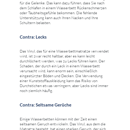
für die Gelenke. Das kann dazu führen, dass Sie nach
dem Schlafen in einem Wasserbett Rückenschmerzen
oder Taubheitsgefühle bekommen. Die fehlende
Unterstützung kann auch Ihren Nacken und Ihre
Schultern belasten.
Contra: Lecks
Das Vinyl, das für eine Wasserbettmatratze verwendet
wird, ist zwar recht haltbar, aber es kann leicht
durchlöchert werden, was zu Lecks führen kann. Der
Schaden, der durch ein Leck in einem Wasserbett
verursacht wird, kann enorm sein, einschließlich
eingestürzter Böden und Decken. Die Verwendung
einer Kunststoffauskleidung kann das Risiko von
Durchstichen etwas verringern, aber Lecks sind immer
noch ziemlich häufig.
Contra: Seltsame Gerüche
Einige Wasserbetten können mit der Zeit einen
seltsamen Geruch entwickeln. Das Vinyl, aus dem die
Matratze besteht, hat einen starken Geruch, der sich