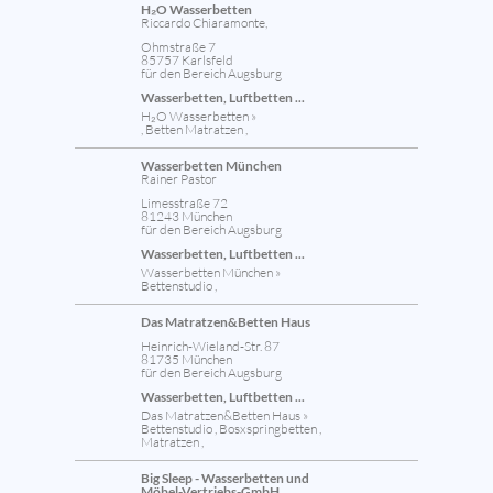
H₂O Wasserbetten
Riccardo Chiaramonte,
Ohmstraße 7
85757 Karlsfeld
für den Bereich Augsburg
Wasserbetten, Luftbetten ...
H₂O Wasserbetten »
, Betten Matratzen ,
Wasserbetten München
Rainer Pastor
Limesstraße 72
81243 München
für den Bereich Augsburg
Wasserbetten, Luftbetten ...
Wasserbetten München »
Bettenstudio ,
Das Matratzen&Betten Haus
Heinrich-Wieland-Str. 87
81735 München
für den Bereich Augsburg
Wasserbetten, Luftbetten ...
Das Matratzen&Betten Haus »
Bettenstudio , Bosxspringbetten ,
Matratzen ,
Big Sleep - Wasserbetten und
Möbel-Vertriebs-GmbH