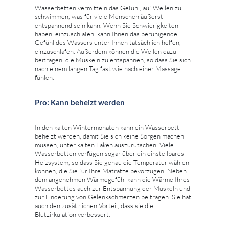
Wasserbetten vermitteln das Gefühl, auf Wellen zu
schwimmen, was für viele Menschen äußerst
entspannend sein kann. Wenn Sie Schwierigkeiten
haben, einzuschlafen, kann Ihnen das beruhigende
Gefühl des Wassers unter Ihnen tatsächlich helfen,
einzuschlafen. Außerdem können die Wellen dazu
beitragen, die Muskeln zu entspannen, so dass Sie sich
nach einem langen Tag fast wie nach einer Massage
fühlen.
Pro: Kann beheizt werden
In den kalten Wintermonaten kann ein Wasserbett
beheizt werden, damit Sie sich keine Sorgen machen
müssen, unter kalten Laken auszurutschen. Viele
Wasserbetten verfügen sogar über ein einstellbares
Heizsystem, so dass Sie genau die Temperatur wählen
können, die Sie für Ihre Matratze bevorzugen. Neben
dem angenehmen Wärmegefühl kann die Wärme Ihres
Wasserbettes auch zur Entspannung der Muskeln und
zur Linderung von Gelenkschmerzen beitragen. Sie hat
auch den zusätzlichen Vorteil, dass sie die
Blutzirkulation verbessert.