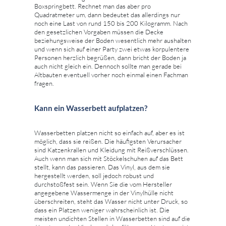
Boxspringbett. Rechnet man das aber pro
Quadratmeter um, dann bedeutet das allerdings nur
noch eine Last von rund 150 bis 200 Kilogramm. Nach
den gesetzlichen Vorgaben müssen die Decke
beziehungsweise der Boden wesentlich mehr aushalten
und wenn sich auf einer Party zwei etwas korpulentere
Personen herzlich begrüßen, dann bricht der Boden ja
auch nicht gleich ein. Dennoch sollte man gerade bei
Altbauten eventuell vorher noch einmal einen Fachman
fragen.
Kann ein Wasserbett aufplatzen?
Wasserbetten platzen nicht so einfach auf, aber es ist
möglich, dass sie reißen. Die häufigsten Verursacher
sind Katzenkrallen und Kleidung mit Reißverschlüssen.
Auch wenn man sich mit Stöckelschuhen auf das Bett
stellt, kann das passieren. Das Vinyl, aus dem sie
hergestellt werden, soll jedoch robust und
durchstoßfest sein. Wenn Sie die vom Hersteller
angegebene Wassermenge in der Vinylhülle nicht
überschreiten, steht das Wasser nicht unter Druck, so
dass ein Platzen weniger wahrscheinlich ist. Die
meisten undichten Stellen in Wasserbetten sind auf die