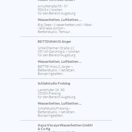
Arnulfstraße 85 - 87
80634 München
für den Bereich Augsburg
Wasserbetten, Luftbetten ...
Big Sleep - Wasserbetten und Möbel-
Vertriebs-GmbH »
Bettenstudio , Temour ,
BETTENHAUS Jörger
Schleißheimer Straße 12
85748 Garching b. München
für den Bereich Augsburg
Wasserbetten, Luftbetten ...
BETTENHAUS Jörger »
Bettenstudio , Matratzen ,
Boxspringbetten ,
Schlafstudio Freising
Landshuter Str. 30
85356 Freising
für den Bereich Augsburg
Wasserbetten, Luftbetten ...
Schlafstudio Freising »
Bettenstudio , Matratzen ,
Boxspringbetten ,
Aqua Viscaya Wasserbetten GmbH
& Co Kg