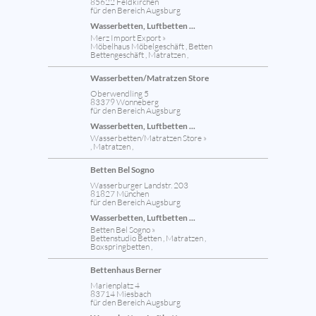
85622 Feldkirchen
für den Bereich Augsburg
Wasserbetten, Luftbetten ...
Merz Import Export »
Möbelhaus Möbelgeschäft , Betten
Bettengeschäft , Matratzen ,
Wasserbetten/Matratzen Store
Oberwendling 5
83379 Wonneberg
für den Bereich Augsburg
Wasserbetten, Luftbetten ...
Wasserbetten/Matratzen Store »
, Matratzen ,
Betten Bel Sogno
Wasserburger Landstr. 203
81827 München
für den Bereich Augsburg
Wasserbetten, Luftbetten ...
Betten Bel Sogno »
Bettenstudio Betten , Matratzen ,
Boxspringbetten ,
Bettenhaus Berner
Marienplatz 4
83714 Miesbach
für den Bereich Augsburg