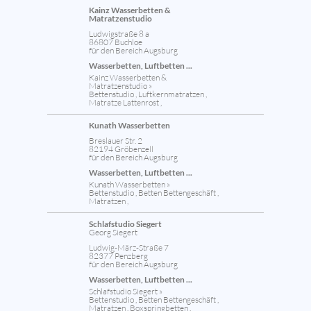
Kainz Wasserbetten &
Matratzenstudio
Ludwigstraße 8 a
86807 Buchloe
für den Bereich Augsburg
Wasserbetten, Luftbetten ...
Kainz Wasserbetten &
Matratzenstudio »
Bettenstudio , Luftkernmatratzen ,
Matratze Lattenrost ,
Kunath Wasserbetten
Breslauer Str. 2
82194 Gröbenzell
für den Bereich Augsburg
Wasserbetten, Luftbetten ...
Kunath Wasserbetten »
Bettenstudio , Betten Bettengeschäft ,
Matratzen ,
Schlafstudio Siegert
Georg Siegert
Ludwig-März-Straße 7
82377 Penzberg
für den Bereich Augsburg
Wasserbetten, Luftbetten ...
Schlafstudio Siegert »
Bettenstudio , Betten Bettengeschäft ,
Matratzen , Boxspringbetten ,