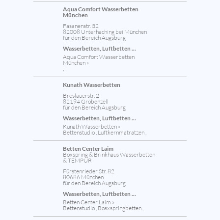
Aqua Comfort Wasserbetten
München
Fasanenstr. 32
82008 Unterhaching bei München
für den Bereich Augsburg
Wasserbetten, Luftbetten ...
Aqua Comfort Wasserbetten
München »
,
Kunath Wasserbetten
Breslauerstr. 2
82194 Gröbenzell
für den Bereich Augsburg
Wasserbetten, Luftbetten ...
Kunath Wasserbetten »
Bettenstudio , Luftkernmatratzen ,
Betten Center Laim
Boxspring & Brinkhaus Wasserbetten
& TEMPUR
Fürstenrieder Str. 82
80686 München
für den Bereich Augsburg
Wasserbetten, Luftbetten ...
Betten Center Laim »
Bettenstudio , Bosxspringbetten ,