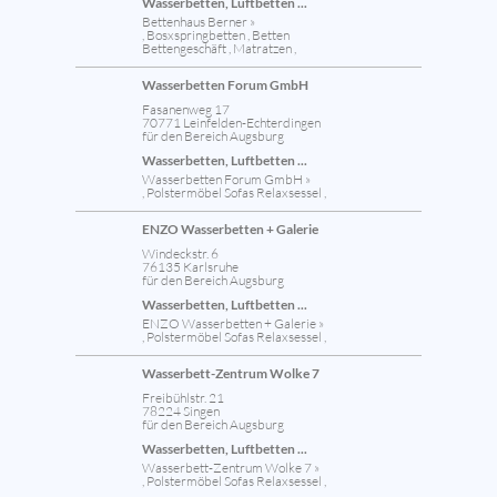
Wasserbetten, Luftbetten ...
Bettenhaus Berner »
, Bosxspringbetten , Betten
Bettengeschäft , Matratzen ,
Wasserbetten Forum GmbH
Fasanenweg 17
70771 Leinfelden-Echterdingen
für den Bereich Augsburg
Wasserbetten, Luftbetten ...
Wasserbetten Forum GmbH »
, Polstermöbel Sofas Relaxsessel ,
ENZO Wasserbetten + Galerie
Windeckstr. 6
76135 Karlsruhe
für den Bereich Augsburg
Wasserbetten, Luftbetten ...
ENZO Wasserbetten + Galerie »
, Polstermöbel Sofas Relaxsessel ,
Wasserbett-Zentrum Wolke 7
Freibühlstr. 21
78224 Singen
für den Bereich Augsburg
Wasserbetten, Luftbetten ...
Wasserbett-Zentrum Wolke 7 »
, Polstermöbel Sofas Relaxsessel ,