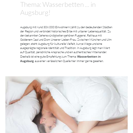
Thema: Wasserbetten ... in
Augsburg!
Augsburg mit rund 308.000 Einwohnern zählt zu den bedeutenden Städten
der Region und verbindet historisches Erbe mit urbaner Lebensqualität. Zu
den bekannten Sehenswürdigkeiten gehören Fuggerei, Rathaus mit
Goldenem Saal und Dom Unserer Lieben Frau. Zwischen München und Ulm
gelegen, steht Augsburg für kulturelle Vielfalt, kurze Wege und eine
ausgeprägte regionale Identität und Tradition. In Augsburg legt man Wert
auf Qualität, persönliche Ansprache und ein authentisches Miteinander.
Wasserbetten in
Deshalb ist eine gute Empfehlung zum Thema:
Augsburg
aus einer verlässlichen Quelle hier immer gerne gesehen.