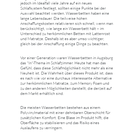
jedoch im Idealfall viele Jahre auf ein neues
Schlafsystem festlegt, sollten einige Punkte bei der
Auswahl beachtet werden. Wasserbetten haben eine
lange Lebensdauer. Die teilweise hohen
Anschaffungskosten relativieren sich schnell, wenn man
berücksichtigt, wie lange ein Wasserbett hält – im
Unterschied zu herkömmlichen Betten mit Lattenrost
und Matratze. Deshalb ist es aber umso wichtiger,
gleich bei der Anschaffung einige Dinge zu beachten.
Vor einer Generation waren Wasserbetten in Augsburg
das "In"-Thema im Schlafzimmer. Heute hat man das
Gefühl, dass diese Schlafmöglichkeit nicht mehr als eine
Neuheit ist. Die Wahrheit über dieses Produkt ist, dass
es nach wie vor eine durchaus interessante Alternative
zur herkömmlichen Matratze, zum Memory Foam und
zu den anderen Möglichkeiten darstellt, die derzeit auf
dem Markt erhältlich sind.
Die meisten Wasserbetten bestehen aus einem
Polyvinylmaterial mit einer dehnbaren Oberschicht für
zusätzlichen Komfort. Eine Blase im Produkt hilft, die
Oberfläche zu stabilisieren und das Risiko eines
Auslaufens zu verringern.