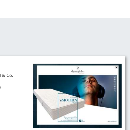
 & Co.
e