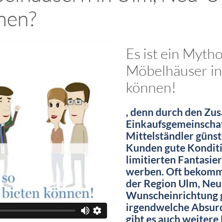
nen?
Es ist ein Myth
Möbelhäuser in
können!
, denn durch den Zu
Einkaufsgemeinschaf
Mittelständler günst
Kunden gute Konditio
limitierten Fantasie
werben. Oft bekommt
der Region Ulm, Neu
Wunscheinrichtung g
irgendwelche Absurd
gibt es auch weitere