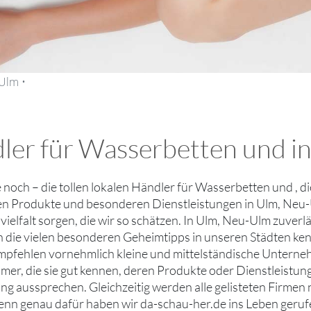
Ulm •
dler für Wasserbetten und i
ie noch – die tollen lokalen Händler für Wasserbetten und , 
len Produkte und besonderen Dienstleistungen in Ulm, Neu-
ielfalt sorgen, die wir so schätzen. In Ulm, Neu-Ulm zuverl
die vielen besonderen Geheimtipps in unseren Städten ken
mpfehlen vornehmlich kleine und mittelständische Untern
er, die sie gut kennen, deren Produkte oder Dienstleistung
g aussprechen. Gleichzeitig werden alle gelisteten Firmen 
denn genau dafür haben wir da-schau-her.de ins Leben geruf