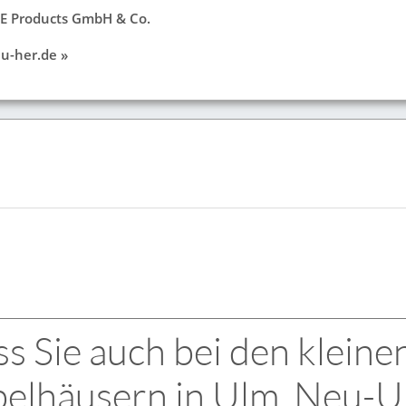
 Products GmbH & Co.
u-her.de »
s Sie auch bei den kleine
elhäusern in Ulm, Neu-U