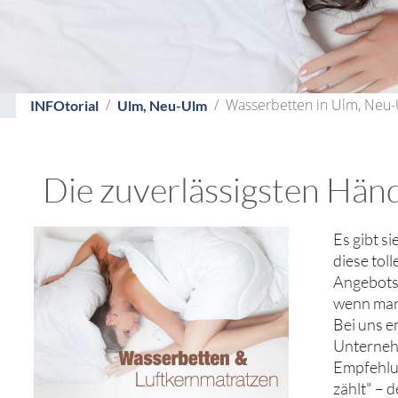
Wasserbetten in Ulm, Neu-
INFOtorial
Ulm, Neu-Ulm
Die zuverlässigsten Hän
Es gibt s
diese tol
Angebotsv
wenn man 
Bei uns e
Unternehm
Empfehlun
zählt" – 