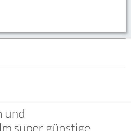
n und
lm super günstige