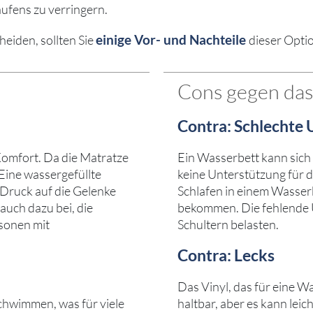
aufens zu verringern.
einige Vor- und Nachteile
heiden, sollten Sie
dieser Opti
Cons gegen das
Contra: Schlechte 
Komfort. Da die Matratze
Ein Wasserbett kann sich 
 Eine wassergefüllte
keine Unterstützung für d
 Druck auf die Gelenke
Schlafen in einem Wasse
auch dazu bei, die
bekommen. Die fehlende 
sonen mit
Schultern belasten.
Contra: Lecks
Das Vinyl, das für eine W
chwimmen, was für viele
haltbar, aber es kann lei