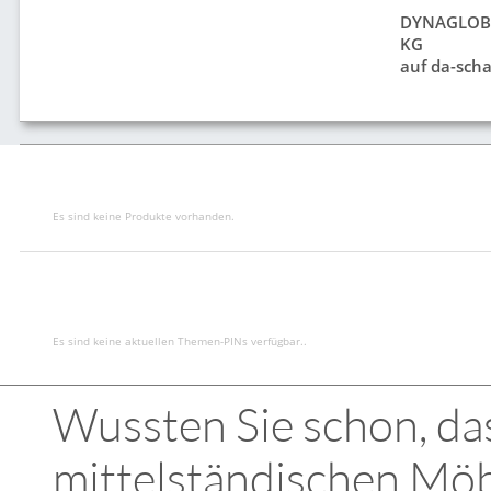
DYNAGLOBE
KG
auf da-scha
Es sind keine Produkte vorhanden.
Es sind keine aktuellen Themen-PINs verfügbar..
Wussten Sie schon, das
mittelständischen Möb