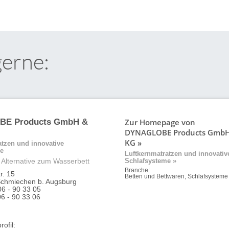
gerne:
Zur Homepage von
E Products GmbH &
DYNAGLOBE Products GmbH
KG »
atzen und innovative
me
Luftkernmatratzen und innovativ
Alternative zum Wasserbett
Schlafsysteme »
Branche:
r. 15
Betten und Bettwaren, Schlafsysteme
Schmiechen b. Augsburg
06 - 90 33 05
06 - 90 33 06
ofil: