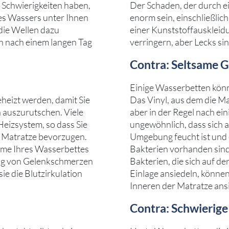
Schwierigkeiten haben,
Der Schaden, der durch e
es Wassers unter Ihnen
enorm sein, einschließli
die Wellen dazu
einer Kunststoffauskleid
ch nach einem langen Tag
verringern, aber Lecks si
Contra: Seltsame 
Einige Wasserbetten könn
heizt werden, damit Sie
Das Vinyl, aus dem die Ma
 auszurutschen. Viele
aber in der Regel nach ein
Heizsystem, so dass Sie
ungewöhnlich, dass sich a
e Matratze bevorzugen.
Umgebung feucht ist und
me Ihres Wasserbettes
Bakterien vorhanden sind,
ng von Gelenkschmerzen
Bakterien, die sich auf d
sie die Blutzirkulation
Einlage ansiedeln, könne
Inneren der Matratze ansi
Contra: Schwierige