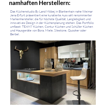
namhaften Herstellern:
Das Küchenstudio By Land Möbej in Blankenhain nahe Weimar
Jena Erfurt präsentiert eine kuratierte Auswahl renommierter
Markenhersteller, die für höchste Qualität, Langlebigkeit und
innovatives Design in der Küchenplanung stehen. Das Portfolio
umfasst: TEAM7 Küchen, Contur Küchen und Schüller Küchen
und Hausgeräte von Bora, Miele, Silestone, Quooker oder
Berbel.