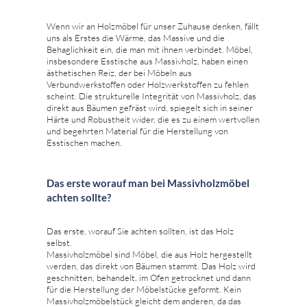
Wenn wir an Holzmöbel für unser Zuhause denken, fällt
uns als Erstes die Wärme, das Massive und die
Behaglichkeit ein, die man mit ihnen verbindet. Möbel,
insbesondere Esstische aus Massivholz, haben einen
ästhetischen Reiz, der bei Möbeln aus
Verbundwerkstoffen oder Holzwerkstoffen zu fehlen
scheint. Die strukturelle Integrität von Massivholz, das
direkt aus Bäumen gefräst wird, spiegelt sich in seiner
Härte und Robustheit wider, die es zu einem wertvollen
und begehrten Material für die Herstellung von
Esstischen machen.
Das erste worauf man bei Massivholzmöbel
achten sollte?
Das erste, worauf Sie achten sollten, ist das Holz
selbst.
Massivholzmöbel sind Möbel, die aus Holz hergestellt
werden, das direkt von Bäumen stammt. Das Holz wird
geschnitten, behandelt, im Ofen getrocknet und dann
für die Herstellung der Möbelstücke geformt. Kein
Massivholzmöbelstück gleicht dem anderen, da das