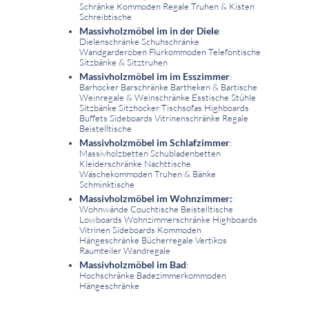
Schränke Kommoden Regale Truhen & Kisten
Schreibtische
Massivholzmöbel im in der Diele
:
Dielenschränke Schuhschränke
Wandgarderoben Flurkommoden Telefontische
Sitzbänke & Sitztruhen
Massivholzmöbel im im Esszimmer
:
Barhocker Barschränke Bartheken & Bartische
Weinregale & Weinschränke Esstische Stühle
Sitzbänke Sitzhocker Tischsofas Highboards
Buffets Sideboards Vitrinenschränke Regale
Beistelltische
Massivholzmöbel im Schlafzimmer
:
Massivholzbetten Schubladenbetten
Kleiderschränke Nachttische
Wäschekommoden Truhen & Bänke
Schminktische
Massivholzmöbel im Wohnzimmer:
:
Wohnwände Couchtische Beistelltische
Lowboards Wohnzimmerschränke Highboards
Vitrinen Sideboards Kommoden
Hängeschränke Bücherregale Vertikos
Raumteiler Wandregale
Massivholzmöbel im Bad
:
Hochschränke Badezimmerkommoden
Hängeschränke