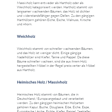
Massivholz kann entweder als Hartholz oder als
Weichholz kategorisiert werden. Hartholz stammt von
langsamer wachsenden Bäumen, das Holz ist dichter
und widerstandsfähiger gegen Dellen. Zu den gängigen
Harthölzern gehören Eiche, Esche, Walnuss, Kirsche
und Ahorn.
Weichholz
Weichholz stammt von schneller wachsenden Bäumen,
und das Holz ist weniger dicht. Einige gängige
Nadelhölzer sind Kiefer, Tanne und Pappel. Da diese
Bäume schneller wachsen, sind die aus ihrem Holz
hergestellten Möbel in der Regel preiswerter als Möbel
aus Hartholz.
Heimisches Holz / Massivholz
Heimisches Holz stammt von Bäumen, die in
Deutschland / Europa angebaut und verarbeitet
werden. Zu den gängigen heimischen Holzarten
gehören Kapur, Buche, Douglasie, Eibe, Eiche, Espe,
Europäische Lärche, Fichte, Kiefer, Pappel, Seekiefer