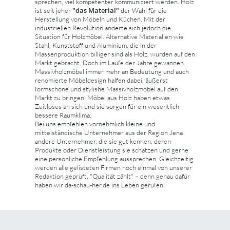
sprechen, viel kompetenter kommuniziert werden. Holz
"das Material"
ist seit jeher
der Wahl für die
Herstellung von Möbeln und Küchen. Mit der
industriellen Revolution änderte sich jedoch die
Situation für Holzmöbel. Alternative Materialien wie
Stahl, Kunststoff und Aluminium, die in der
Massenproduktion billiger sind als Holz, wurden auf den
Markt gebracht. Doch im Laufe der Jahre gewannen
Massivholzmöbel immer mehr an Bedeutung und auch
renomierte Möbeldesign halfen dabei, äußerst
formschöne und stylishe Massivholzmöbel auf den
Markt zu bringen. Möbel aus Holz haben etwas
Zeitloses an sich und sie sorgen für ein wesentlich
bessere Raumklima.
Bei uns empfehlen vornehmlich kleine und
mittelständische Unternehmer aus der Region Jena
andere Unternehmer, die sie gut kennen, deren
Produkte oder Dienstleistung sie schätzen und gerne
eine persönliche Empfehlung aussprechen. Gleichzeitig
werden alle gelisteten Firmen noch einmal von unserer
Redaktion geprüft. "Qualität zählt" – denn genau dafür
haben wir da-schau-her.de ins Leben gerufen.