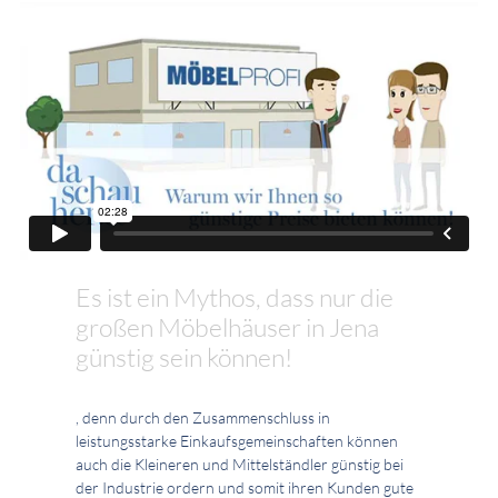
Es ist ein Mythos, dass nur die
großen Möbelhäuser in Jena
günstig sein können!
, denn durch den Zusammenschluss in
leistungsstarke Einkaufsgemeinschaften können
auch die Kleineren und Mittelständler günstig bei
der Industrie ordern und somit ihren Kunden gute