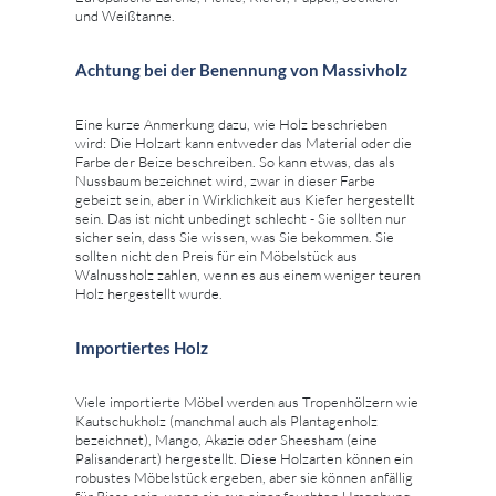
und Weißtanne.
Achtung bei der Benennung von Massivholz
Eine kurze Anmerkung dazu, wie Holz beschrieben
wird: Die Holzart kann entweder das Material oder die
Farbe der Beize beschreiben. So kann etwas, das als
Nussbaum bezeichnet wird, zwar in dieser Farbe
gebeizt sein, aber in Wirklichkeit aus Kiefer hergestellt
sein. Das ist nicht unbedingt schlecht - Sie sollten nur
sicher sein, dass Sie wissen, was Sie bekommen. Sie
sollten nicht den Preis für ein Möbelstück aus
Walnussholz zahlen, wenn es aus einem weniger teuren
Holz hergestellt wurde.
Importiertes Holz
Viele importierte Möbel werden aus Tropenhölzern wie
Kautschukholz (manchmal auch als Plantagenholz
bezeichnet), Mango, Akazie oder Sheesham (eine
Palisanderart) hergestellt. Diese Holzarten können ein
robustes Möbelstück ergeben, aber sie können anfällig
für Risse sein, wenn sie aus einer feuchten Umgebung