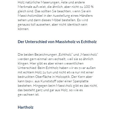
Holz natürliche Maserungen, Äste und andere
Merkmale aufweist, die ähnlich, aber nicht zu 100 %
gleich sind. Das sollten Sie beachten, wenn Sie ein
Massivholzmöbel in der Ausstellung eines Händlers
sehen und dann dieses Möbel bestellen. Es wird
genauso toll aussehen, aber nicht identisch sein
können.
Der Unterschied von Massivholz vs Echtholz
Die beiden Bezeichnungen „Echtholz“ und „Massivholz“
werden gern einmal verwechselt, weil sie so ähnlich
klingen. Hier gibt es aber einen wesentlichen
Unterschied: Beim Echtholz haben wir es zwar außen
mit echtem Holz zu tun und nicht etwa nur mit einer
bedruckten Oberfläche in Holzoptik. Der Kern aber
kann bspw. aus Kunststoff oder einer Spanplatte
bestehen. Hingegen beim Massivholz gibt es das nicht,
das besteht ganz und gar aus Holz, so wie es
gewachsen ist.
Hartholz