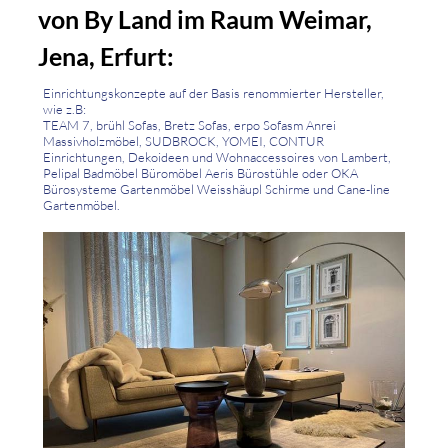
von By Land im Raum Weimar,
Jena, Erfurt:
Einrichtungskonzepte auf der Basis renommierter Hersteller,
wie z.B:
TEAM 7, brühl Sofas, Bretz Sofas, erpo Sofasm Anrei
Massivholzmöbel, SUDBROCK, YOMEI, CONTUR
Einrichtungen, Dekoideen und Wohnaccessoires von Lambert,
Pelipal Badmöbel Büromöbel Aeris Bürostühle oder OKA
Bürosysteme Gartenmöbel Weisshäupl Schirme und Cane-line
Gartenmöbel.