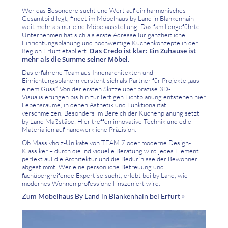
Wer das Besondere sucht und Wert auf ein harmonisches
Gesamtbild legt, findet im Möbelhaus by Land in Blankenhain
weit mehr als nur eine Möbelausstellung. Das familiengeführte
Unternehmen hat sich als erste Adresse für ganzheitliche
Einrichtungsplanung und hochwertige Küchenkonzepte in der
Das Credo ist klar: Ein Zuhause ist
Region Erfurt etabliert.
mehr als die Summe seiner Möbel.
Das erfahrene Team aus Innenarchitekten und
Einrichtungsplanern versteht sich als Partner für Projekte „aus
einem Guss“. Von der ersten Skizze über präzise 3D-
Visualisierungen bis hin zur fertigen Lichtplanung entstehen hier
Lebensräume, in denen Ästhetik und Funktionalität
verschmelzen. Besonders im Bereich der Küchenplanung setzt
by Land Maßstäbe: Hier treffen innovative Technik und edle
Materialien auf handwerkliche Präzision.
Ob Massivholz-Unikate von TEAM 7 oder moderne Design-
Klassiker – durch die individuelle Beratung wird jedes Element
perfekt auf die Architektur und die Bedürfnisse der Bewohner
abgestimmt. Wer eine persönliche Betreuung und
fachübergreifende Expertise sucht, erlebt bei by Land, wie
modernes Wohnen professionell inszeniert wird.
Zum Möbelhaus By Land in Blankenhain bei Erfurt »