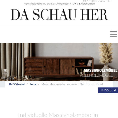
FIRMEN LOG-IN
Massivholzmöbel in Jena Naturholzmöbel √ TOP 3 Empfehlungen
Massivholzmöbel in Jena • Naturholzmöbel
INFOtorial
Jena
INFOtorial
Individuelle Massivholzmöbel in