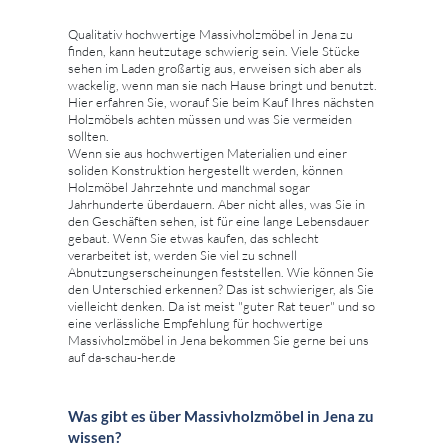
Qualitativ hochwertige Massivholzmöbel in Jena zu
finden, kann heutzutage schwierig sein. Viele Stücke
sehen im Laden großartig aus, erweisen sich aber als
wackelig, wenn man sie nach Hause bringt und benutzt.
Hier erfahren Sie, worauf Sie beim Kauf Ihres nächsten
Holzmöbels achten müssen und was Sie vermeiden
sollten.
Wenn sie aus hochwertigen Materialien und einer
soliden Konstruktion hergestellt werden, können
Holzmöbel Jahrzehnte und manchmal sogar
Jahrhunderte überdauern. Aber nicht alles, was Sie in
den Geschäften sehen, ist für eine lange Lebensdauer
gebaut. Wenn Sie etwas kaufen, das schlecht
verarbeitet ist, werden Sie viel zu schnell
Abnutzungserscheinungen feststellen. Wie können Sie
den Unterschied erkennen? Das ist schwieriger, als Sie
vielleicht denken. Da ist meist "guter Rat teuer" und so
eine verlässliche Empfehlung für hochwertige
Massivholzmöbel in Jena bekommen Sie gerne bei uns
auf da-schau-her.de
Was gibt es über Massivholzmöbel in Jena zu
wissen?