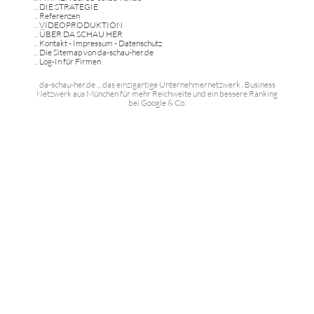
...
DIE STRATEGIE
...
Referenzen
...
VIDEOPRODUKTION
...
ÜBER DA SCHAU HER
...
Kontakt - Impressum - Datenschutz
...
Die Sitemap von da-schau-her.de
...
Log-In für Firmen
da-schau-her.de ... das einzigartige Unternehmernetzwerk . Business
Netzwerk aus München für mehr Reichweite und ein bessere Ranking
bei Google & Co.