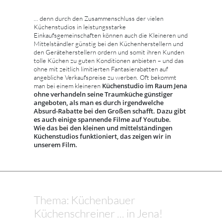
... denn durch den Zusammenschluss der vielen
Küchenstudios in leistungsstarke
Einkaufsgemeinschaften können auch die Kleineren und
Mittelständler günstig bei den Küchenherstellern und
den Geräteherstellern ordern und somit ihren Kunden
tolle Küchen zu guten Konditionen anbieten – und das
ohne mit zeitlich limitierten Fantasierabatten auf
angebliche Verkaufspreise zu werben. Oft bekommt
Küchenstudio im Raum Jena
man bei einem kleineren
ohne verhandeln seine Traumküche günstiger
angeboten, als man es durch irgendwelche
Absurd-Rabatte bei den Großen schafft. Dazu gibt
es auch einige spannende Filme auf Youtube.
Wie das bei den kleinen und mittelständingen
Küchenstudios funktioniert, das zeigen wir in
unserem Film.
Thema: Küchenbauer
Küchenschreiner ... in Jena!