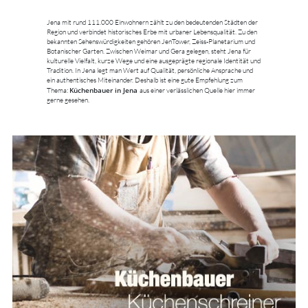
Jena mit rund 111.000 Einwohnern zählt zu den bedeutenden Städten der
Region und verbindet historisches Erbe mit urbaner Lebensqualität. Zu den
bekannten Sehenswürdigkeiten gehören JenTower, Zeiss-Planetarium und
Botanischer Garten. Zwischen Weimar und Gera gelegen, steht Jena für
kulturelle Vielfalt, kurze Wege und eine ausgeprägte regionale Identität und
Tradition. In Jena legt man Wert auf Qualität, persönliche Ansprache und
ein authentisches Miteinander. Deshalb ist eine gute Empfehlung zum
Küchenbauer in Jena
Thema:
aus einer verlässlichen Quelle hier immer
gerne gesehen.