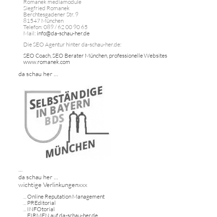
Romanek mediamodule
Siegfried Romanek
Berchtesgadener Str. 9
81547 München
Telefon: 089 / 62 00 90 65
Mail:
info@da-schau-her.de
Die SEO Agentur hinter da-schau-her.de:
SEO Coach, SEO Berater München, professionelle Websites
www.romanek.com
da schau her ...
...
da schau her ...
wichtige Verlinkungenxxx
...
Online Reputation Management
...
PREditorial
...
INFOtorial
...
FIRMEN auf da-schau-her.de