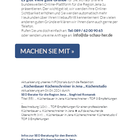
bundesweiten Online-Plattform für die Region Jena zu
präsentieren. Der wichtigst ist, wir werden Ihre Online-
Sichtbarkeit erhöhen und Sie werden automatisch mehr
Neukunden über Ihren Webauftritt kennenlernen! Die vielen
anderen guten Gründe erklären wir Ihnen dann auch gerne per
Telefon.
Rufen Sie uns doch einfach an:
Tel: 089 / 62 00 90 65
info@da-schau-her.de
oder senden uns eine Anfrage an:
MACHEN SIE MIT »
Aktualisierung unseres INFOtorials durch die Redaktion:
... Küchenbauer Küchenschreiner in Jena ... Küchenstudio
Aktualisierung am 08.08.2026 durch:
SEO Berater für die Region Jena ... Siegfried Romanek
Titel (55): ... Küchenbauer in Jena Küchenschreiner - TOP 3 Empfehlungen
...
Beschreibung (106): ... TOP Empfehlungen für einen professionellen
Küchenbauer u. Küchenschreiner in Jena ★ auf da-schau-her.de
Überschrift (69): ... Küchenbauer in Jena Küchenschreiner Küchenstudio √
TOP 3 Empfehlungen
Infos zur SEO Beratung für den Bereich:
Küchenbauer Küchenschreiner in Jena