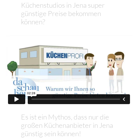
Küchenstudios in Jena super
günstige Preise bekommen
können?
Es ist ein Mythos, dass nur die
großen Küchenanbieter in Jena
günstig sein können!