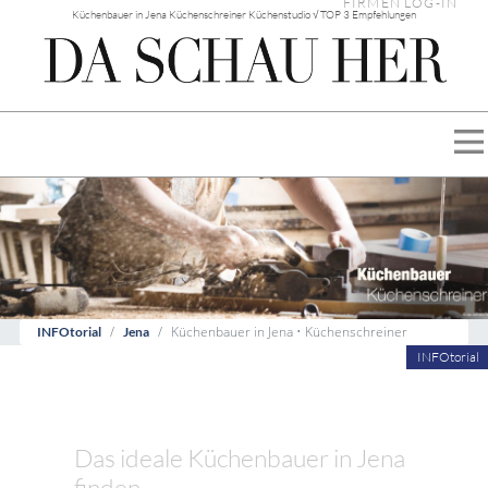
FIRMEN LOG-IN
Küchenbauer in Jena Küchenschreiner Küchenstudio √ TOP 3 Empfehlungen
Küchenbauer in Jena • Küchenschreiner
INFOtorial
Jena
INFOtorial
Das ideale Küchenbauer in Jena
finden