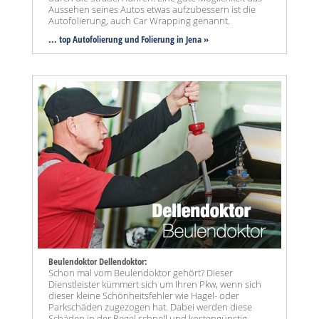
Aussehen seines Autos etwas aufzubessern ist die
Autofolierung, auch Car Wrapping genannt.
... top Autofolierung und Folierung in Jena »
Beulendoktor Dellendoktor:
Schon mal vom Beulendoktor gehört? Dieser
Dienstleister kümmert sich um Ihren Pkw, wenn sich
dieser kleine Schönheitsfehler wie Hagel- oder
Parkschäden zugezogen hat. Dabei werden diese
Schäden in der Regel schnell und kostengünstig