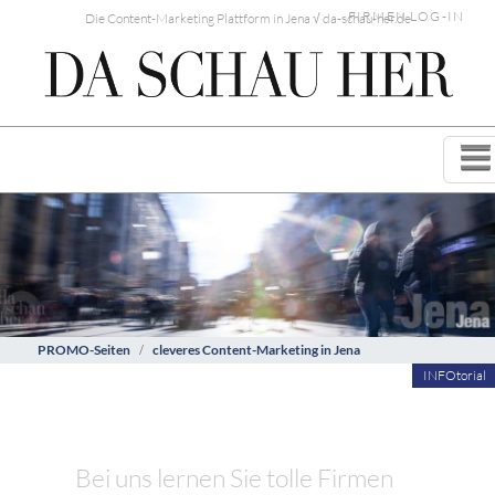
FIRMEN LOG-IN
Die Content-Marketing Plattform in Jena √ da-schau-her.de
PROMO-Seiten
cleveres Content-Marketing in Jena
INFOtorial
Bei uns lernen Sie tolle Firmen