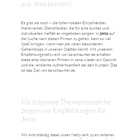
aus Jena kennen!
Es gibt sie noch – die tollen lokalen Einzelhändler,
Handwerker, Dienstleister, die für eine buntes und
Jena
individuelles Vielfalt an Angeboten sorgen. In
auf
die Suche nach diesen Firmen zu gehen, kann so viel
Spaß bringen, wenn man die vielen besonderen
Geheimtipps in unseren Städten kennt. Mit unserem
Empfehlungsnetzwerk von da-schau-her.de erhalten
diese eher kleineren Firmen in Jena wieder ein Gesicht
und die verdiente Aufmerksamkeit bei den Kunden. Das
ist das Ziel von da-schau-her.de.
Für folgende Themenbereiche
zeigen wir Empfehlungen für
Jena
Wir sind ständig dabei unser Netzwerk zu erweiteren