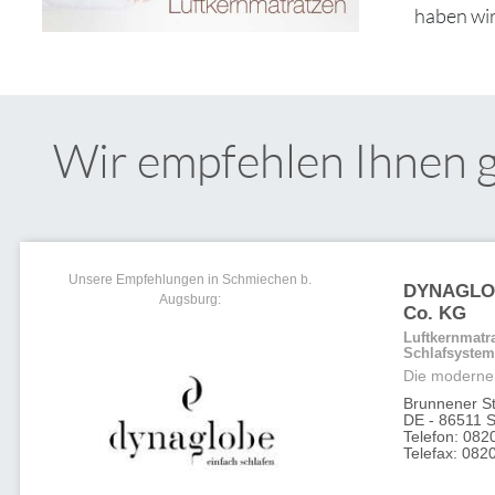
haben wir
Wir empfehlen Ihnen 
Unsere Empfehlungen in Schmiechen b.
DYNAGLOB
Augsburg:
Co. KG
Luftkernmatr
Schlafsyste
Die moderne 
Brunnener St
DE - 86511 
Telefon: 082
Telefax: 082