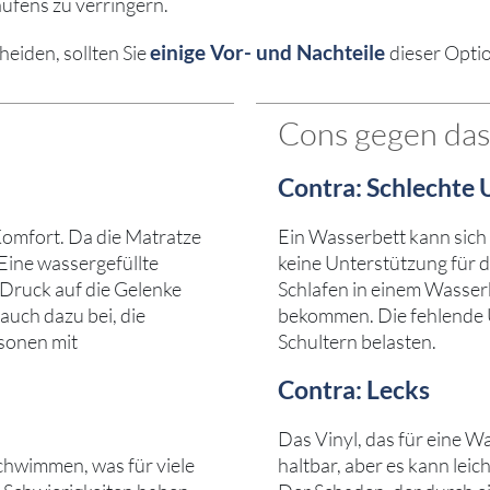
aufens zu verringern.
einige Vor- und Nachteile
heiden, sollten Sie
dieser Opti
Cons gegen das
Contra: Schlechte 
Komfort. Da die Matratze
Ein Wasserbett kann sich 
 Eine wassergefüllte
keine Unterstützung für d
 Druck auf die Gelenke
Schlafen in einem Wasse
auch dazu bei, die
bekommen. Die fehlende 
sonen mit
Schultern belasten.
Contra: Lecks
Das Vinyl, das für eine W
chwimmen, was für viele
haltbar, aber es kann lei