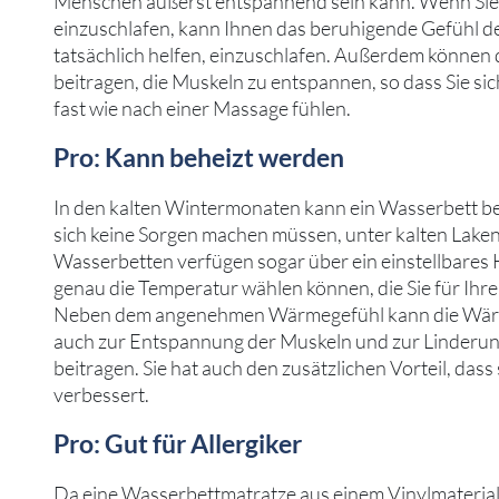
Menschen äußerst entspannend sein kann. Wenn Sie 
einzuschlafen, kann Ihnen das beruhigende Gefühl d
tatsächlich helfen, einzuschlafen. Außerdem können 
beitragen, die Muskeln zu entspannen, so dass Sie si
fast wie nach einer Massage fühlen.
Pro: Kann beheizt werden
In den kalten Wintermonaten kann ein Wasserbett be
sich keine Sorgen machen müssen, unter kalten Laken
Wasserbetten verfügen sogar über ein einstellbares 
genau die Temperatur wählen können, die Sie für Ihr
Neben dem angenehmen Wärmegefühl kann die Wär
auch zur Entspannung der Muskeln und zur Linderu
beitragen. Sie hat auch den zusätzlichen Vorteil, dass 
verbessert.
Pro: Gut für Allergiker
Da eine Wasserbettmatratze aus einem Vinylmaterial b