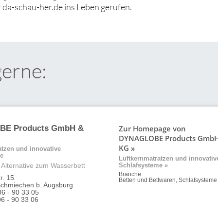
 da-schau-her.de ins Leben gerufen.
gerne:
Zur Homepage von
E Products GmbH &
DYNAGLOBE Products GmbH
KG »
atzen und innovative
me
Luftkernmatratzen und innovativ
Alternative zum Wasserbett
Schlafsysteme »
Branche:
r. 15
Betten und Bettwaren, Schlafsysteme
Schmiechen b. Augsburg
06 - 90 33 05
06 - 90 33 06