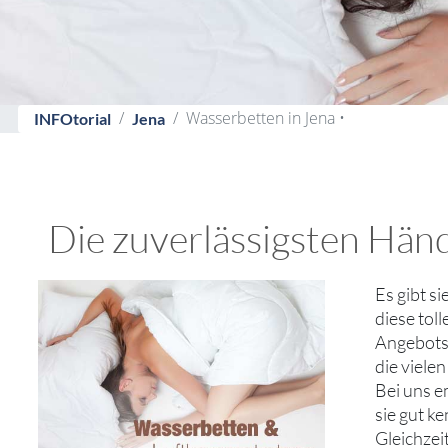
Wasserbetten in Jena •
INFOtorial
Jena
Die zuverlässigsten Händ
Es gibt s
diese tol
Angebotsv
die viele
Bei uns e
sie gut k
Gleichzei