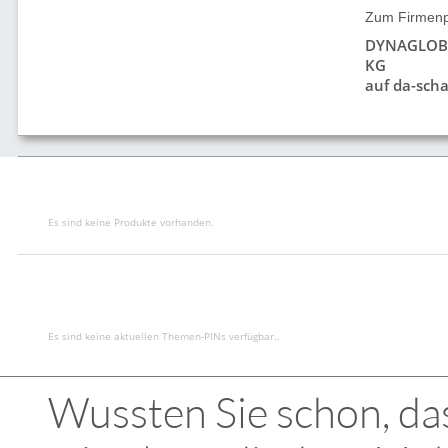
Zum Firmenpr
DYNAGLOBE
KG
auf da-scha
Es sind keine Produkte vorhanden.
Es sind keine aktuellen Themen-PINs verfügbar..
Wussten Sie schon, das