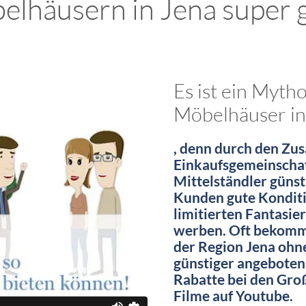
elhäusern in Jena super g
Es ist ein Myth
Möbelhäuser in
, denn durch den Zu
Einkaufsgemeinschaf
Mittelständler günst
Kunden gute Konditio
limitierten Fantasie
werben. Oft bekommt
der Region Jena ohn
günstiger angeboten
Rabatte bei den Groß
Filme auf Youtube.