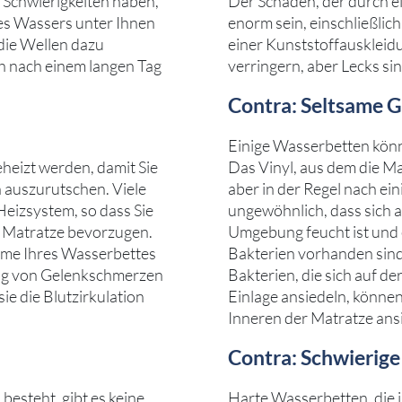
Schwierigkeiten haben,
Der Schaden, der durch e
es Wassers unter Ihnen
enorm sein, einschließli
die Wellen dazu
einer Kunststoffauskleid
ch nach einem langen Tag
verringern, aber Lecks si
Contra: Seltsame 
Einige Wasserbetten könn
heizt werden, damit Sie
Das Vinyl, aus dem die Ma
 auszurutschen. Viele
aber in der Regel nach ein
Heizsystem, so dass Sie
ungewöhnlich, dass sich a
e Matratze bevorzugen.
Umgebung feucht ist und
me Ihres Wasserbettes
Bakterien vorhanden sind,
ng von Gelenkschmerzen
Bakterien, die sich auf d
sie die Blutzirkulation
Einlage ansiedeln, könne
Inneren der Matratze ansi
Contra: Schwierige
esteht, gibt es keine
Harte Wasserbetten, die i