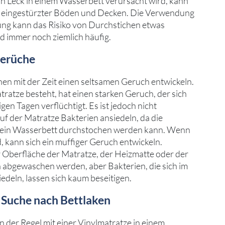
in Leck in einem Wasserbett verursacht wird, kann
ch eingestürzter Böden und Decken. Die Verwendung
ung kann das Risiko von Durchstichen etwas
nd immer noch ziemlich häufig.
Gerüche
en mit der Zeit einen seltsamen Geruch entwickeln.
tratze besteht, hat einen starken Geruch, der sich
igen Tagen verflüchtigt. Es ist jedoch nicht
uf der Matratze Bakterien ansiedeln, da die
 ein Wasserbett durchstochen werden kann. Wenn
 kann sich ein muffiger Geruch entwickeln.
er Oberfläche der Matratze, der Heizmatte oder der
n abgewaschen werden, aber Bakterien, die sich im
edeln, lassen sich kaum beseitigen.
 Suche nach Bettlaken
n der Regel mit einer Vinylmatratze in einem