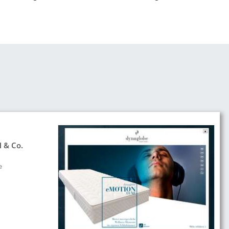
 & Co.
e