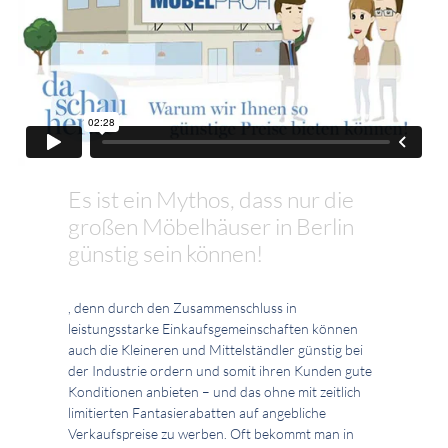
Es ist ein Mythos, dass nur die
großen Möbelhäuser in Berlin
günstig sein können!
, denn durch den Zusammenschluss in
leistungsstarke Einkaufsgemeinschaften können
auch die Kleineren und Mittelständler günstig bei
der Industrie ordern und somit ihren Kunden gute
Konditionen anbieten – und das ohne mit zeitlich
limitierten Fantasierabatten auf angebliche
Verkaufspreise zu werben. Oft bekommt man in