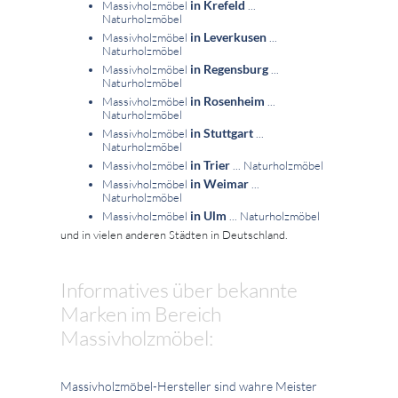
in Krefeld
Massivholzmöbel
...
Naturholzmöbel
in Leverkusen
Massivholzmöbel
...
Naturholzmöbel
in Regensburg
Massivholzmöbel
...
Naturholzmöbel
in Rosenheim
Massivholzmöbel
...
Naturholzmöbel
in Stuttgart
Massivholzmöbel
...
Naturholzmöbel
in Trier
Massivholzmöbel
... Naturholzmöbel
in Weimar
Massivholzmöbel
...
Naturholzmöbel
in Ulm
Massivholzmöbel
... Naturholzmöbel
und in vielen anderen Städten in Deutschland.
Informatives über bekannte
Marken im Bereich
Massivholzmöbel:
Massivholzmöbel-Hersteller sind wahre Meister