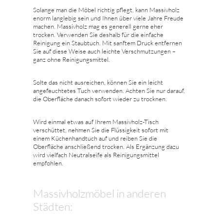
Solange man die Möbel richtig pflegt, kann Massivholz
enorm langlebig sein und Ihnen über viele Jahre Freude
machen. Massivholz mag es generell gerne eher
trocken. Verwenden Sie deshalb für die einfache
Reinigung ein Staubtuch. Mit sanftem Druck entfernen
Sie auf diese Weise auch leichte Verschmutzungen –
ganz ohne Reinigungsmittel.
Solte das nicht ausreichen, können Sie ein leicht
angefeuchtetes Tuch verwenden. Achten Sie nur darauf,
die Oberfläche danach sofort wieder zu trocknen.
Wird einmal etwas auf Ihrem Massivholz-Tisch
verschüttet, nehmen Sie die Flüssigkeit sofort mit
einem Küchenhandtuch auf und reiben Sie die
Oberfläche anschließend trocken. Als Ergänzung dazu
wird vielfach Neutralseife als Reinigungsmittel
empfohlen.
Massivholzmöbel in anderen
Städten: