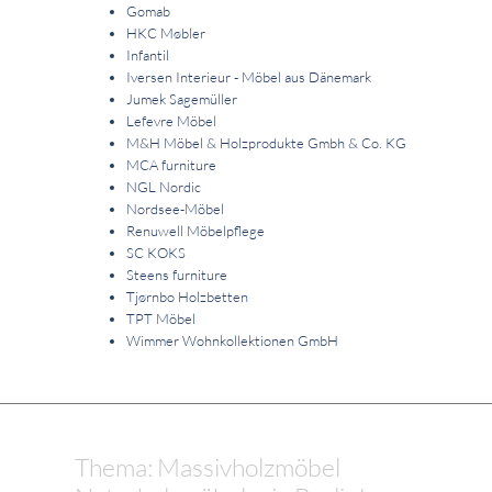
Gomab
HKC Møbler
Infantil
Iversen Interieur - Möbel aus Dänemark
Jumek Sagemüller
Lefevre Möbel
M&H Möbel & Holzprodukte Gmbh & Co. KG
MCA furniture
NGL Nordic
Nordsee-Möbel
Renuwell Möbelpflege
SC KOKS
Steens furniture
Tjørnbo Holzbetten
TPT Möbel
Wimmer Wohnkollektionen GmbH
Thema: Massivholzmöbel