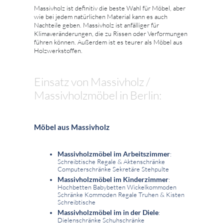
Massivholz ist definitiv die beste Wahl für Möbel, aber
wie bei jedem natürlichen Material kann es auch
Nachteile geben. Massivholz ist anfälliger für
Klimaveränderungen, die zu Rissen oder Verformungen
führen können. Außerdem ist es teurer als Möbel aus
Holzwerkstoffen.
Einsatz von Massivholz /
Massivholzmöbel in Berlin:
Möbel aus Massivholz
Massivholzmöbel im Arbeitszimmer
:
Schreibtische Regale & Aktenschränke
Computerschränke Sekretäre Stehpulte
Massivholzmöbel im Kinderzimmer
:
Hochbetten Babybetten Wickelkommoden
Schränke Kommoden Regale Truhen & Kisten
Schreibtische
Massivholzmöbel im in der Diele
:
Dielenschränke Schuhschränke