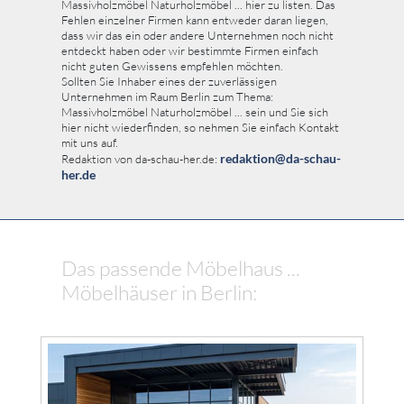
Massivholzmöbel Naturholzmöbel ... hier zu listen. Das
Fehlen einzelner Firmen kann entweder daran liegen,
dass wir das ein oder andere Unternehmen noch nicht
entdeckt haben oder wir bestimmte Firmen einfach
nicht guten Gewissens empfehlen möchten.
Sollten Sie Inhaber eines der zuverlässigen
Unternehmen im Raum Berlin zum Thema:
Massivholzmöbel Naturholzmöbel ... sein und Sie sich
hier nicht wiederfinden, so nehmen Sie einfach Kontakt
mit uns auf.
redaktion@da-schau-
Redaktion von da-schau-her.de:
her.de
Das passende Möbelhaus ...
Möbelhäuser in Berlin: