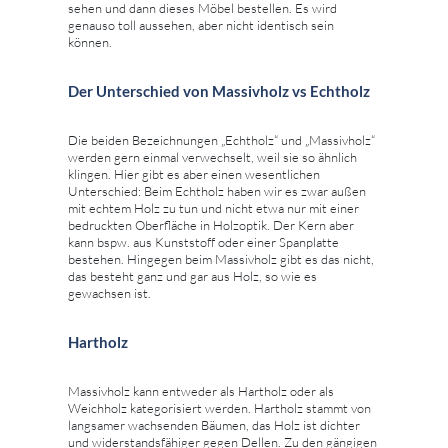
sehen und dann dieses Möbel bestellen. Es wird
genauso toll aussehen, aber nicht identisch sein
können.
Der Unterschied von Massivholz vs Echtholz
Die beiden Bezeichnungen „Echtholz“ und „Massivholz“
werden gern einmal verwechselt, weil sie so ähnlich
klingen. Hier gibt es aber einen wesentlichen
Unterschied: Beim Echtholz haben wir es zwar außen
mit echtem Holz zu tun und nicht etwa nur mit einer
bedruckten Oberfläche in Holzoptik. Der Kern aber
kann bspw. aus Kunststoff oder einer Spanplatte
bestehen. Hingegen beim Massivholz gibt es das nicht,
das besteht ganz und gar aus Holz, so wie es
gewachsen ist.
Hartholz
Massivholz kann entweder als Hartholz oder als
Weichholz kategorisiert werden. Hartholz stammt von
langsamer wachsenden Bäumen, das Holz ist dichter
und widerstandsfähiger gegen Dellen. Zu den gängigen