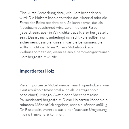
Eine kurze Anmerkung dazu, wie Holz beschrieben
wird: Die Holzart kann entweder das Material oder die
Farbe der Beize beschreiben. So kann etwas, das als
Nussbaum bezeichnet wird, zwar in dieser Farbe
gebeizt sein, aber in Wirklichkeit aus Kiefer hergestellt
sein. Das ist nicht unbedingt schlecht - Sie sollten nur
sicher sein, dass Sie wissen, was Sie bekommen. Sie
sollten nicht den Preis für ein Möbelstück aus
Walnussholz zahlen, wenn es aus einem weniger teuren
Holz hergestellt wurde.
Importiertes Holz
Viele importierte Möbel werden aus Tropenhölzern wie
Kautschukholz (manchmal auch als Plantagenholz
bezeichnet), Mango, Akazie oder Sheesham (eine
Palisanderart) hergestellt. Diese Holzarten können ein
robustes Möbelstück ergeben, aber sie können anfällig
für Risse sein, wenn sie aus einer feuchten Umgebung
in eine trockenere kommen.