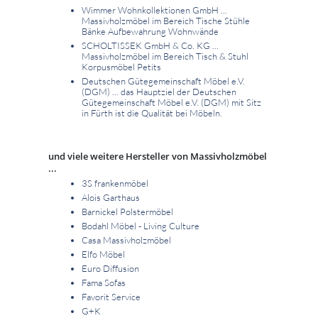
Wimmer Wohnkollektionen GmbH ...
Massivholzmöbel im Bereich Tische Stühle
Bänke Aufbewahrung Wohnwände
SCHOLTISSEK GmbH & Co. KG ...
Massivholzmöbel im Bereich Tisch & Stuhl
Korpusmöbel Petits
Deutschen Gütegemeinschaft Möbel e.V.
(DGM) ... das Hauptziel der Deutschen
Gütegemeinschaft Möbel e.V. (DGM) mit Sitz
in Fürth ist die Qualität bei Möbeln.
und viele weitere Hersteller von Massivholzmöbel
...
3S frankenmöbel
Alois Garthaus
Barnickel Polstermöbel
Bodahl Möbel - Living Culture
Casa Massivholzmöbel
Elfo Möbel
Euro Diffusion
Fama Sofas
Favorit Service
G+K