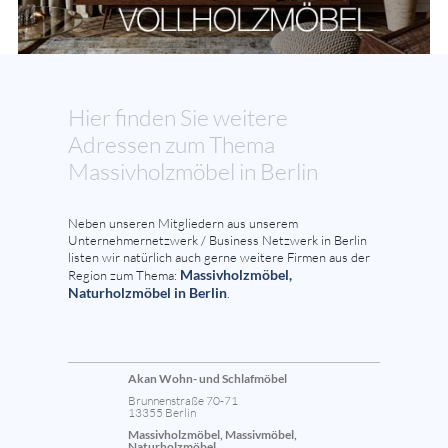
Hier finden Sie weitere
Adressen zum Thema
Massivholzmöbel in Berlin
Neben unseren Mitgliedern aus unserem
Unternehmernetzwerk / Business Netzwerk in Berlin
listen wir natürlich auch gerne weitere Firmen aus der
Massivholzmöbel,
Region zum Thema:
Naturholzmöbel in Berlin
.
Akan Wohn- und Schlafmöbel
Brunnenstraße 70-71
13355 Berlin
Massivholzmöbel, Massivmöbel,
Naturholzmöbel ...