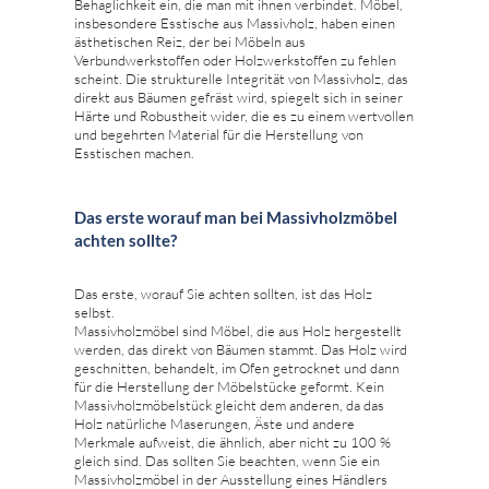
Behaglichkeit ein, die man mit ihnen verbindet. Möbel,
insbesondere Esstische aus Massivholz, haben einen
ästhetischen Reiz, der bei Möbeln aus
Verbundwerkstoffen oder Holzwerkstoffen zu fehlen
scheint. Die strukturelle Integrität von Massivholz, das
direkt aus Bäumen gefräst wird, spiegelt sich in seiner
Härte und Robustheit wider, die es zu einem wertvollen
und begehrten Material für die Herstellung von
Esstischen machen.
Das erste worauf man bei Massivholzmöbel
achten sollte?
Das erste, worauf Sie achten sollten, ist das Holz
selbst.
Massivholzmöbel sind Möbel, die aus Holz hergestellt
werden, das direkt von Bäumen stammt. Das Holz wird
geschnitten, behandelt, im Ofen getrocknet und dann
für die Herstellung der Möbelstücke geformt. Kein
Massivholzmöbelstück gleicht dem anderen, da das
Holz natürliche Maserungen, Äste und andere
Merkmale aufweist, die ähnlich, aber nicht zu 100 %
gleich sind. Das sollten Sie beachten, wenn Sie ein
Massivholzmöbel in der Ausstellung eines Händlers