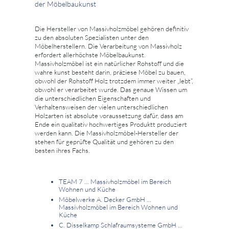
der Möbelbaukunst
Die Hersteller von Massivholzmöbel gehören definitiv
zu den absoluten Spezialisten unter den
Möbelherstellern. Die Verarbeitung von Massivholz
erfordert allerhöchste Möbelbaukunst.
Massivholzmöbel ist ein natürlicher Rohstoff und die
wahre kunst besteht darin, präziese Möbel zu bauen,
obwohl der Rohstoff Holz trotzdem immer weiter „lebt“,
obwohl er verarbeitet wurde. Das genaue Wissen um
die unterschiedlichen Eigenschaften und
Verhaltensweisen der vielen unterschiedlichen
Holzarten ist absolute voraussetzung dafür, dass am
Ende ein qualitativ hochwertiges Produktt produziert
werden kann. Die Massivholzmöbel-Hersteller der
stehen für geprüfte Qualität und gehören zu den
besten ihres Fachs.
TEAM 7 ... Massivholzmöbel im Bereich
Wohnen und Küche
Möbelwerke A. Decker GmbH ...
Massivholzmöbel im Bereich Wohnen und
Küche
C. Disselkamp Schlafraumsysteme GmbH ...