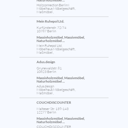
Naturholzmöbel ...
Holzconnection Berlin I
Möbelhaus Möbelgeschäft ,
Maßmöbel ,
Mein Ruhepol Ltd.
Kurfürstenstr. 72/74
10787 Berlin
Massivholzmöbel, Massivmöbel,
Naturholzmöbel ...
Mein Ruhepol Ltd.
Möbelhaus Möbelgeschäft ,
Maßmöbel ,
Adus.design
Grunewaldstr. 81
10823 Berlin
Massivholzmöbel, Massivmöbel,
Naturholzmöbel ...
Adus.design
Möbelhaus Möbelgeschäft ,
Maßmöbel ,
COUCHDISCOUNTER
Malteser Str. 139-143
12277 Berlin
Massivholzmöbel, Massivmöbel,
Naturholzmöbel ...
COUCHDISCOUNTER