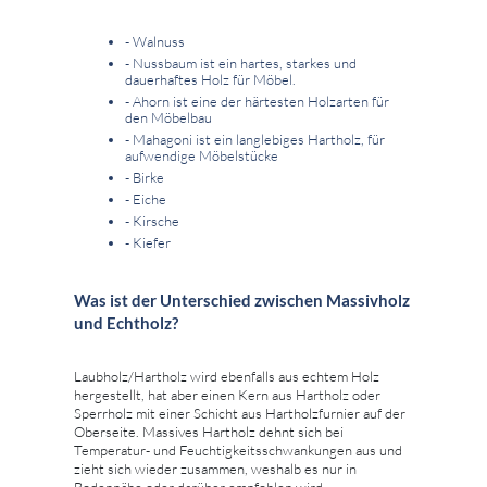
- Walnuss
- Nussbaum ist ein hartes, starkes und
dauerhaftes Holz für Möbel.
- Ahorn ist eine der härtesten Holzarten für
den Möbelbau
- Mahagoni ist ein langlebiges Hartholz, für
aufwendige Möbelstücke
- Birke
- Eiche
- Kirsche
- Kiefer
Was ist der Unterschied zwischen Massivholz
und Echtholz?
Laubholz/Hartholz wird ebenfalls aus echtem Holz
hergestellt, hat aber einen Kern aus Hartholz oder
Sperrholz mit einer Schicht aus Hartholzfurnier auf der
Oberseite. Massives Hartholz dehnt sich bei
Temperatur- und Feuchtigkeitsschwankungen aus und
zieht sich wieder zusammen, weshalb es nur in
Bodennähe oder darüber empfohlen wird.