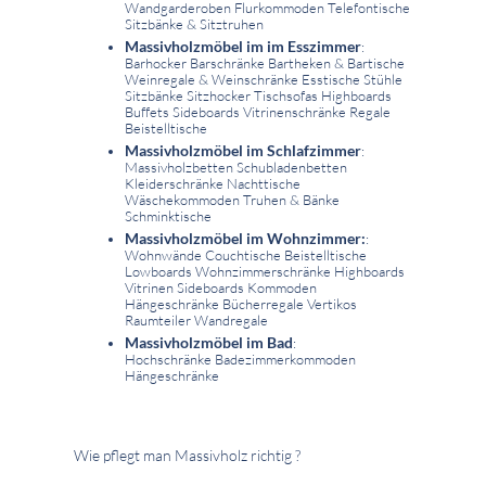
Wandgarderoben Flurkommoden Telefontische
Sitzbänke & Sitztruhen
Massivholzmöbel im im Esszimmer
:
Barhocker Barschränke Bartheken & Bartische
Weinregale & Weinschränke Esstische Stühle
Sitzbänke Sitzhocker Tischsofas Highboards
Buffets Sideboards Vitrinenschränke Regale
Beistelltische
Massivholzmöbel im Schlafzimmer
:
Massivholzbetten Schubladenbetten
Kleiderschränke Nachttische
Wäschekommoden Truhen & Bänke
Schminktische
Massivholzmöbel im Wohnzimmer:
:
Wohnwände Couchtische Beistelltische
Lowboards Wohnzimmerschränke Highboards
Vitrinen Sideboards Kommoden
Hängeschränke Bücherregale Vertikos
Raumteiler Wandregale
Massivholzmöbel im Bad
:
Hochschränke Badezimmerkommoden
Hängeschränke
Wie pflegt man Massivholz richtig ?