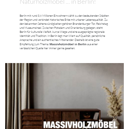
Naturholzmöbel ... in Berlin!
Berlin mit rund 3,8 Millionen Einwohnern zählt zu den bedeutenden Städten
der Region und verbindet historisches Erbe mit urbaner Lebensqualität. Zu
den bekannten Sehenswürdigkeiten gehören Brandenburger Tor, Reichstag
und Museumsinsel. Zwischen Potsdam und Oranienburg gelegen, steht
Berlin für kulturelle Vielfalt, kurze Wege und eine ausgeprägte regionale
Identität und Tradition. In Berlin legt man Wert auf Qualität, persönliche
Ansprache und ein authentisches Miteinander. Deshalb ist eine gute
Massivholzmöbel in Berlin
Empfehlung zum Thema:
aus einer
verlässlichen Quelle hier immer gerne gesehen.