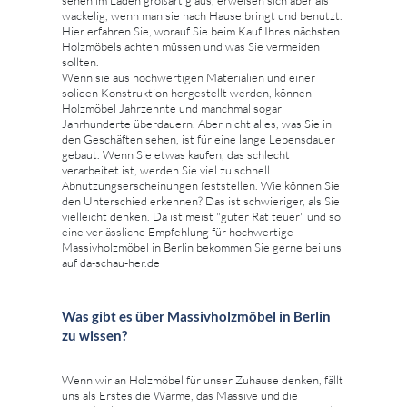
wackelig, wenn man sie nach Hause bringt und benutzt.
Hier erfahren Sie, worauf Sie beim Kauf Ihres nächsten
Holzmöbels achten müssen und was Sie vermeiden
sollten.
Wenn sie aus hochwertigen Materialien und einer
soliden Konstruktion hergestellt werden, können
Holzmöbel Jahrzehnte und manchmal sogar
Jahrhunderte überdauern. Aber nicht alles, was Sie in
den Geschäften sehen, ist für eine lange Lebensdauer
gebaut. Wenn Sie etwas kaufen, das schlecht
verarbeitet ist, werden Sie viel zu schnell
Abnutzungserscheinungen feststellen. Wie können Sie
den Unterschied erkennen? Das ist schwieriger, als Sie
vielleicht denken. Da ist meist "guter Rat teuer" und so
eine verlässliche Empfehlung für hochwertige
Massivholzmöbel in Berlin bekommen Sie gerne bei uns
auf da-schau-her.de
Was gibt es über Massivholzmöbel in Berlin
zu wissen?
Wenn wir an Holzmöbel für unser Zuhause denken, fällt
uns als Erstes die Wärme, das Massive und die