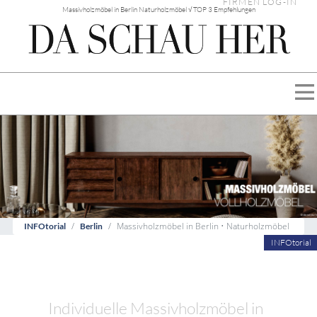
FIRMEN LOG-IN
Massivholzmöbel in Berlin Naturholzmöbel √ TOP 3 Empfehlungen
Massivholzmöbel in Berlin • Naturholzmöbel
INFOtorial
Berlin
INFOtorial
Individuelle Massivholzmöbel in