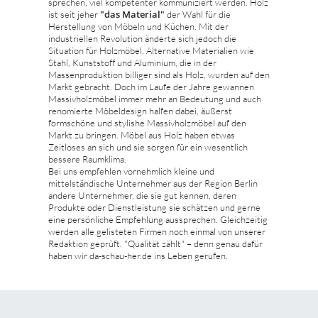
sprechen, viel kompetenter kommuniziert werden. Holz
"das Material"
ist seit jeher
der Wahl für die
Herstellung von Möbeln und Küchen. Mit der
industriellen Revolution änderte sich jedoch die
Situation für Holzmöbel. Alternative Materialien wie
Stahl, Kunststoff und Aluminium, die in der
Massenproduktion billiger sind als Holz, wurden auf den
Markt gebracht. Doch im Laufe der Jahre gewannen
Massivholzmöbel immer mehr an Bedeutung und auch
renomierte Möbeldesign halfen dabei, äußerst
formschöne und stylishe Massivholzmöbel auf den
Markt zu bringen. Möbel aus Holz haben etwas
Zeitloses an sich und sie sorgen für ein wesentlich
bessere Raumklima.
Bei uns empfehlen vornehmlich kleine und
mittelständische Unternehmer aus der Region Berlin
andere Unternehmer, die sie gut kennen, deren
Produkte oder Dienstleistung sie schätzen und gerne
eine persönliche Empfehlung aussprechen. Gleichzeitig
werden alle gelisteten Firmen noch einmal von unserer
Redaktion geprüft. "Qualität zählt" – denn genau dafür
haben wir da-schau-her.de ins Leben gerufen.