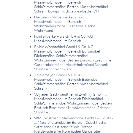
Massivholzmöbel im Bereich
Schlafzimmermöbel Betten Massivholzmöbel
Schrank Boxspring Boxspringbetten
/li>
Hartmann Möbelwerke GmbH ...
Massivholzmöbel im Bereich
Wohnzimmermöbel Esstische Tische
Wohnwand
hülsta-werke Hüls GmbH & Co. KG ...
Massivholzmöbel im Bereich
RMW Wohnmöbel GmbH & Co. KG
Massivholzmöbel im Bereich Büromöbel
Dielenmöbel Schlafzimmermöbel
Wohnzimmermöbel Betten Esstisch Esszimmer
Garderobenmöbel Massivholzmöbel Schrank
Stuhl Tisch Wohnwand
Thielemeyer GmbH & Co. KG ...
Massivholzmöbel im Bereich Badmöbel
Schlafzimmermöbel Betten Massivholzmöbel
Schrank
Voglauer Gschwandtner & Zwilling GmbH ...
Massivholzmöbel im Bereich Dielenmöbel
Schlafzimmermöbel Wohnzimmermöbel Betten
Esstisch Esszimmer Massivholzmöbel Schrank
Stuhl Tisch
WM Wöstmann Markenmöbel GmbH & Co. KG
... Massivholzmöbel im Bereich Couchtische
Satztische Esstische Stühle Betten
Kleiderschränke Kommoden Garderobe