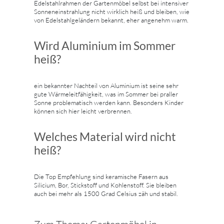
Edelstahlrahmen der Gartenmöbel selbst bei intensiver
Sonneneinstrahlung nicht wirklich heiß und bleiben, wie
von Edelstahlgeländern bekannt, eher angenehm warm.
Wird Aluminium im Sommer
heiß?
ein bekannter Nachteil von Aluminium ist seine sehr
gute Wärmeleitfähigkeit, was im Sommer bei praller
Sonne problematisch werden kann. Besonders Kinder
können sich hier leicht verbrennen.
Welches Material wird nicht
heiß?
Die Top Empfehlung sind keramische Fasern aus
Silicium, Bor, Stickstoff und Kohlenstoff. Sie bleiben
auch bei mehr als 1500 Grad Celsius zäh und stabil.