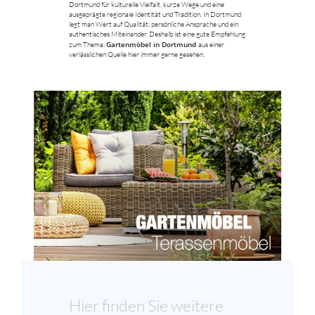
Dortmund für kulturelle Vielfalt, kurze Wege und eine
ausgeprägte regionale Identität und Tradition. In Dortmund
legt man Wert auf Qualität, persönliche Ansprache und ein
authentisches Miteinander. Deshalb ist eine gute Empfehlung
Gartenmöbel in Dortmund
zum Thema:
aus einer
verlässlichen Quelle hier immer gerne gesehen.
Hier finden Sie weitere