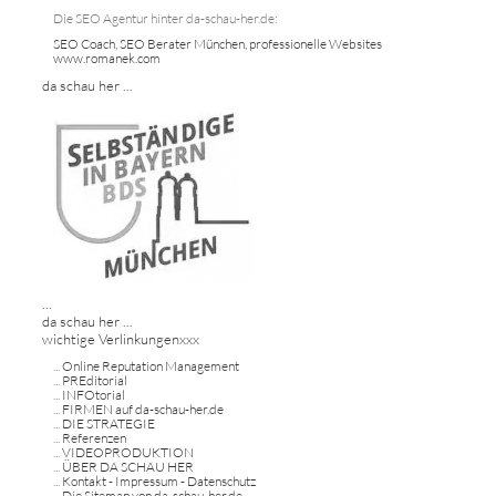
Die SEO Agentur hinter da-schau-her.de:
SEO Coach, SEO Berater München, professionelle Websites
www.romanek.com
da schau her ...
...
da schau her ...
wichtige Verlinkungenxxx
...
Online Reputation Management
...
PREditorial
...
INFOtorial
...
FIRMEN auf da-schau-her.de
...
DIE STRATEGIE
...
Referenzen
...
VIDEOPRODUKTION
...
ÜBER DA SCHAU HER
...
Kontakt - Impressum - Datenschutz
...
Die Sitemap von da-schau-her.de