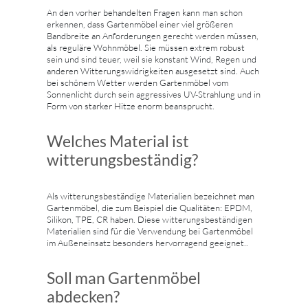
An den vorher behandelten Fragen kann man schon
erkennen, dass Gartenmöbel einer viel größeren
Bandbreite an Anforderungen gerecht werden müssen,
als reguläre Wohnmöbel. Sie müssen extrem robust
sein und sind teuer, weil sie konstant Wind, Regen und
anderen Witterungswidrigkeiten ausgesetzt sind. Auch
bei schönem Wetter werden Gartenmöbel vom
Sonnenlicht durch sein aggressives UV-Strahlung und in
Form von starker Hitze enorm beansprucht.
Welches Material ist
witterungsbeständig?
Als witterungsbeständige Materialien bezeichnet man
Gartenmöbel, die zum Beispiel die Qualitäten: EPDM,
Silikon, TPE, CR haben. Diese witterungsbeständigen
Materialien sind für die Verwendung bei Gartenmöbel
im Außeneinsatz besonders hervorragend geeignet..
Soll man Gartenmöbel
abdecken?