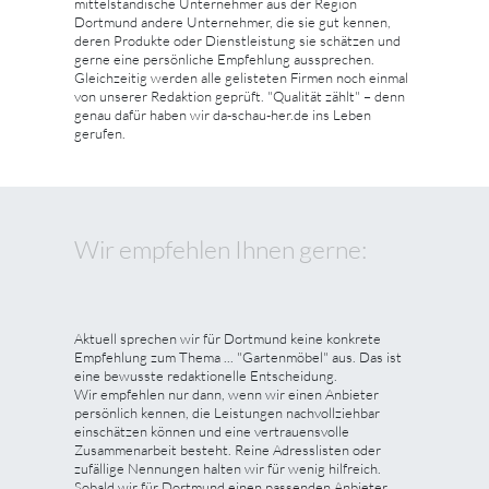
mittelständische Unternehmer aus der Region
Dortmund andere Unternehmer, die sie gut kennen,
deren Produkte oder Dienstleistung sie schätzen und
gerne eine persönliche Empfehlung aussprechen.
Gleichzeitig werden alle gelisteten Firmen noch einmal
von unserer Redaktion geprüft. "Qualität zählt" – denn
genau dafür haben wir da-schau-her.de ins Leben
gerufen.
Wir empfehlen Ihnen gerne:
Aktuell sprechen wir für Dortmund keine konkrete
Empfehlung zum Thema ... "Gartenmöbel" aus. Das ist
eine bewusste redaktionelle Entscheidung.
Wir empfehlen nur dann, wenn wir einen Anbieter
persönlich kennen, die Leistungen nachvollziehbar
einschätzen können und eine vertrauensvolle
Zusammenarbeit besteht. Reine Adresslisten oder
zufällige Nennungen halten wir für wenig hilfreich.
Sobald wir für Dortmund einen passenden Anbieter