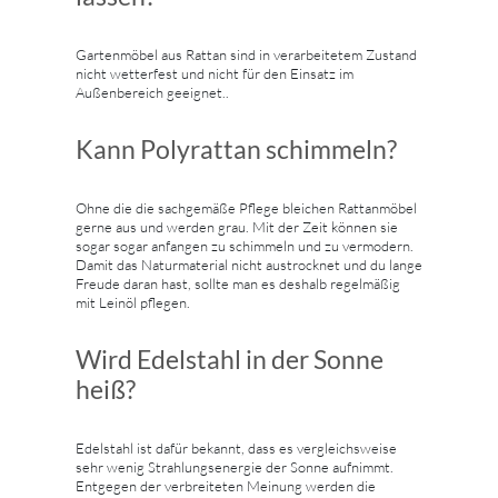
Gartenmöbel aus Rattan sind in verarbeitetem Zustand
nicht wetterfest und nicht für den Einsatz im
Außenbereich geeignet..
Kann Polyrattan schimmeln?
Ohne die die sachgemäße Pflege bleichen Rattanmöbel
gerne aus und werden grau. Mit der Zeit können sie
sogar sogar anfangen zu schimmeln und zu vermodern.
Damit das Naturmaterial nicht austrocknet und du lange
Freude daran hast, sollte man es deshalb regelmäßig
mit Leinöl pflegen.
Wird Edelstahl in der Sonne
heiß?
Edelstahl ist dafür bekannt, dass es vergleichsweise
sehr wenig Strahlungsenergie der Sonne aufnimmt.
Entgegen der verbreiteten Meinung werden die