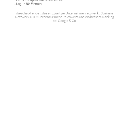
...
Log-In für Firmen
da-schau-her.de ... das einzigartige Unternehmernetzwerk . Business
Netzwerk aus München für mehr Reichweite und ein bessere Ranking
bei Google & Co.