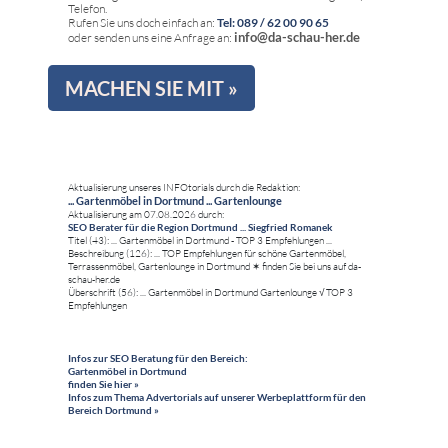
Telefon.
Rufen Sie uns doch einfach an:
Tel: 089 / 62 00 90 65
info@da-schau-her.de
oder senden uns eine Anfrage an:
MACHEN SIE MIT »
Aktualisierung unseres INFOtorials durch die Redaktion:
... Gartenmöbel in Dortmund ... Gartenlounge
Aktualisierung am 07.08.2026 durch:
SEO Berater für die Region Dortmund ... Siegfried Romanek
Titel (43): ... Gartenmöbel in Dortmund - TOP 3 Empfehlungen ...
Beschreibung (126): ... TOP Empfehlungen für schöne Gartenmöbel,
Terrassenmöbel, Gartenlounge in Dortmund ✶ finden Sie bei uns auf da-
schau-her.de
Überschrift (56): ... Gartenmöbel in Dortmund Gartenlounge √ TOP 3
Empfehlungen
Infos zur SEO Beratung für den Bereich:
Gartenmöbel in Dortmund
finden Sie hier »
Infos zum Thema Advertorials auf unserer Werbeplattform für den
Bereich Dortmund »