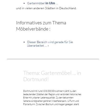
in Ulm
Gartenmöbel
...
und in vielen anderen Städten in Deutschland.
Informatives zum Thema
Möbelverbände :
Dieser Bereich wird gerade für Sie
überarbeitet ...
»
Thema: Gartenmöbel ... in
Dortmund!
Dortmund mit rund 603.000 Einwohnern zählt zu den
bedeutenden Städten der Region und verbindet historisches
Erbe mit urbaner Lebensqualität. Zu den bekannten
Sehenswürdigkeiten gehören Westfalenpark, U-Turm und
Florianturm. Zwischen Bochum und Hagen gelegen, steht