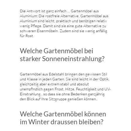
Die Antwort ist ganz einfach ... Gartenmöbel aus
Aluminium: Die rostfreie Alternative. Gartenmöbel aus
Aluminium sind leicht, praktisch und benötigen relativ
wenig Pflege. Damit sind sie eine gute Alternative zu
schweren Eisenmöbeln. Zudem sind sie wenig anfällig
für Rost.
Welche Gartenmöbel bei
starker Sonneneinstrahlung?
Gartenmöbel aus Edelstahl bringen den gewissen Stil
und Klasse in jeden Garten. Sie sind leicht in der Optik,
gleichzeitig aber extrem stabil und absolut
unempfindlich gegen Frost, Hitze, Feuchtigkeit und UV-
Einstrahlung , so dass sie ohne Bedenken ganzjährig
den Blick auf Ihre Sitzgruppe genießen können..
Welche Gartenmöbel können
im Winter draussen bleiben?