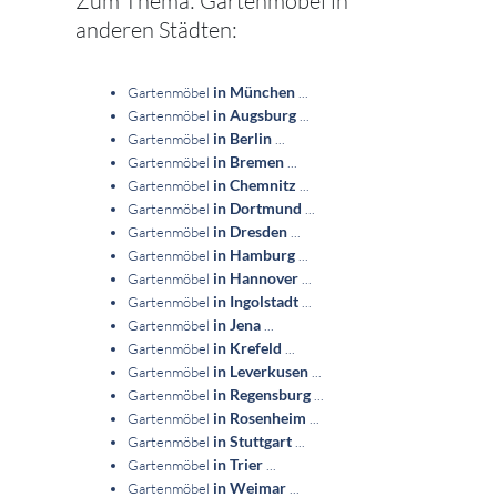
Zum Thema: Gartenmöbel in
anderen Städten:
in München
Gartenmöbel
...
in Augsburg
Gartenmöbel
...
in Berlin
Gartenmöbel
...
in Bremen
Gartenmöbel
...
in Chemnitz
Gartenmöbel
...
in Dortmund
Gartenmöbel
...
in Dresden
Gartenmöbel
...
in Hamburg
Gartenmöbel
...
in Hannover
Gartenmöbel
...
in Ingolstadt
Gartenmöbel
...
in Jena
Gartenmöbel
...
in Krefeld
Gartenmöbel
...
in Leverkusen
Gartenmöbel
...
in Regensburg
Gartenmöbel
...
in Rosenheim
Gartenmöbel
...
in Stuttgart
Gartenmöbel
...
in Trier
Gartenmöbel
...
in Weimar
Gartenmöbel
...