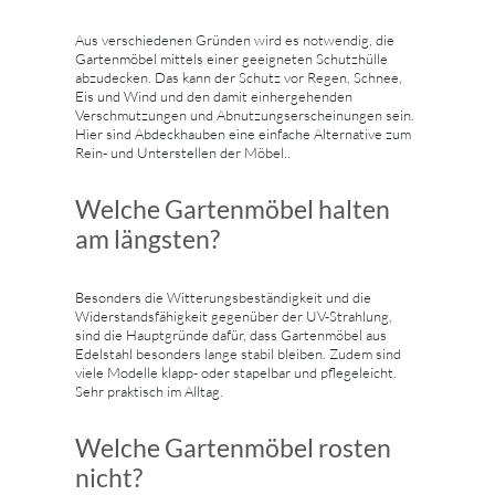
Aus verschiedenen Gründen wird es notwendig, die
Gartenmöbel mittels einer geeigneten Schutzhülle
abzudecken. Das kann der Schutz vor Regen, Schnee,
Eis und Wind und den damit einhergehenden
Verschmutzungen und Abnutzungserscheinungen sein.
Hier sind Abdeckhauben eine einfache Alternative zum
Rein- und Unterstellen der Möbel..
Welche Gartenmöbel halten
am längsten?
Besonders die Witterungsbeständigkeit und die
Widerstandsfähigkeit gegenüber der UV-Strahlung,
sind die Hauptgründe dafür, dass Gartenmöbel aus
Edelstahl besonders lange stabil bleiben. Zudem sind
viele Modelle klapp- oder stapelbar und pflegeleicht.
Sehr praktisch im Alltag.
Welche Gartenmöbel rosten
nicht?