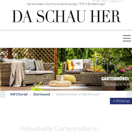
FIRMEN LOG-IN
Gartenmöbel in Dortmund Gartenlounge √ TOP 3 Empfehlungen
Gartenmöbel in Dortmund •
INFOtorial
Dortmund
INFOtorial
Individuelle Gartenmöbel in