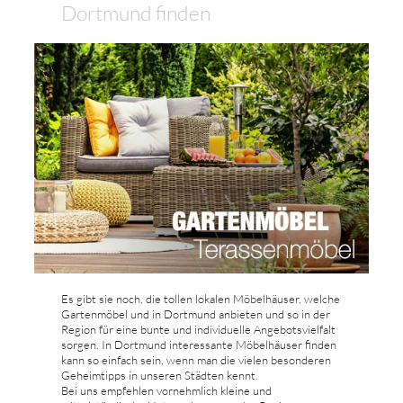
Dortmund finden
Es gibt sie noch, die tollen lokalen Möbelhäuser, welche
Gartenmöbel und in Dortmund anbieten und so in der
Region für eine bunte und individuelle Angebotsvielfalt
sorgen. In Dortmund interessante Möbelhäuser finden
kann so einfach sein, wenn man die vielen besonderen
Geheimtipps in unseren Städten kennt.
Bei uns empfehlen vornehmlich kleine und