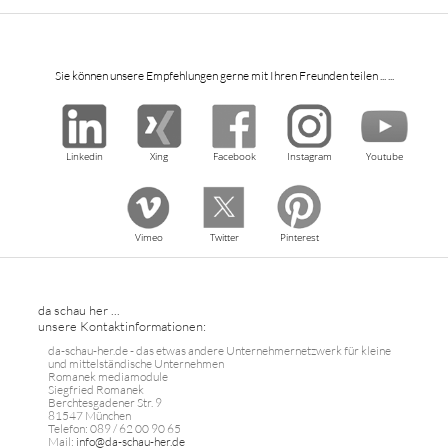
Sie können unsere Empfehlungen gerne mit Ihren Freunden teilen ... ...
Linkedin
Xing
Facebook
Instagram
Youtube
Vimeo
Twitter
Pinterest
da schau her ...
unsere Kontaktinformationen:
da-schau-her.de - das etwas andere Unternehmernetzwerk für kleine
und mittelständische Unternehmen
Romanek mediamodule
Siegfried Romanek
Berchtesgadener Str. 9
81547 München
Telefon: 089 / 62 00 90 65
Mail:
info@da-schau-her.de