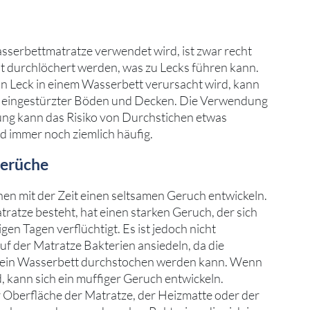
asserbettmatratze verwendet wird, ist zwar recht
cht durchlöchert werden, was zu Lecks führen kann.
in Leck in einem Wasserbett verursacht wird, kann
ch eingestürzter Böden und Decken. Die Verwendung
ung kann das Risiko von Durchstichen etwas
nd immer noch ziemlich häufig.
Gerüche
en mit der Zeit einen seltsamen Geruch entwickeln.
tratze besteht, hat einen starken Geruch, der sich
igen Tagen verflüchtigt. Es ist jedoch nicht
uf der Matratze Bakterien ansiedeln, da die
 ein Wasserbett durchstochen werden kann. Wenn
 kann sich ein muffiger Geruch entwickeln.
er Oberfläche der Matratze, der Heizmatte oder der