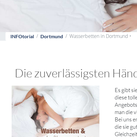
Wasserbetten in Dortmund •
INFOtorial
Dortmund
Die zuverlässigsten Hän
Es gibt s
diese tol
Angebotsv
man die v
Bei uns 
die sie g
Gleichzei