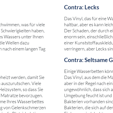
Contra: Lecks
Das Vinyl, das für eine W
chwimmen, was für viele
haltbar, aber es kann lei
Schwierigkeiten haben,
Der Schaden, der durch e
es Wassers unter Ihnen
enorm sein, einschließli
die Wellen dazu
einer Kunststoffauskleid
ch nach einem langen Tag
verringern, aber Lecks si
Contra: Seltsame 
Einige Wasserbetten könn
heizt werden, damit Sie
Das Vinyl, aus dem die Ma
 auszurutschen. Viele
aber in der Regel nach ein
Heizsystem, so dass Sie
ungewöhnlich, dass sich a
e Matratze bevorzugen.
Umgebung feucht ist und
me Ihres Wasserbettes
Bakterien vorhanden sind,
ng von Gelenkschmerzen
Bakterien, die sich auf d