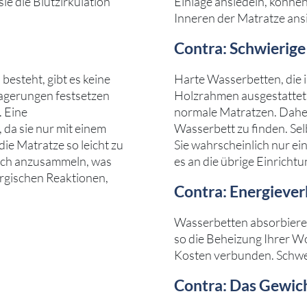
sie die Blutzirkulation
Einlage ansiedeln, könne
Inneren der Matratze ansi
Contra: Schwierige
esteht, gibt es keine
Harte Wasserbetten, die i
lagerungen festsetzen
Holzrahmen ausgestattet s
. Eine
normale Matratzen. Daher
, da sie nur mit einem
Wasserbett zu finden. Sel
ie Matratze so leicht zu
Sie wahrscheinlich nur ei
sich anzusammeln, was
es an die übrige Einricht
ergischen Reaktionen,
Contra: Energieve
Wasserbetten absorbiere
so die Beheizung Ihrer Wo
Kosten verbunden. Schw
Contra: Das Gewic