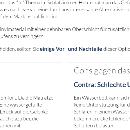
 das "In"-Thema im Schlafzimmer. Heute hat man das Gefühl
dass es nach wie vor eine durchaus interessante Alternati
f dem Markt erhältlich sind.
lmaterial mit einer dehnbaren Oberschicht für zusätzlichen
aufens zu verringern.
einige Vor- und Nachteile
heiden, sollten Sie
dieser Opti
Cons gegen das
Contra: Schlechte 
Komfort. Da die Matratze
Ein Wasserbett kann sich 
 Eine wassergefüllte
keine Unterstützung für d
 Druck auf die Gelenke
Schlafen in einem Wasse
auch dazu bei, die
bekommen. Die fehlende 
sonen mit
Schultern belasten.