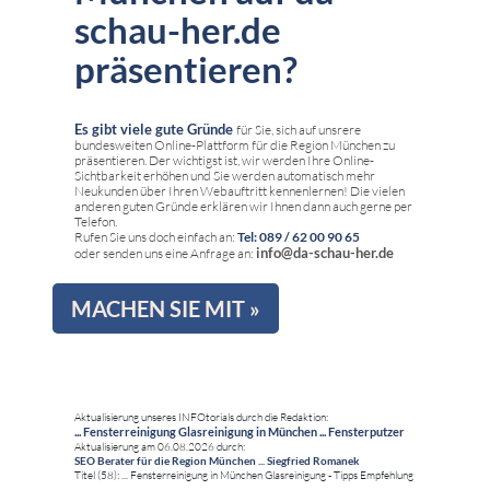
schau-her.de
präsentieren?
Es gibt viele gute Gründe
für Sie, sich auf unsrere
bundesweiten Online-Plattform für die Region München zu
präsentieren. Der wichtigst ist, wir werden Ihre Online-
Sichtbarkeit erhöhen und Sie werden automatisch mehr
Neukunden über Ihren Webauftritt kennenlernen! Die vielen
anderen guten Gründe erklären wir Ihnen dann auch gerne per
Telefon.
Rufen Sie uns doch einfach an:
Tel: 089 / 62 00 90 65
info@da-schau-her.de
oder senden uns eine Anfrage an:
MACHEN SIE MIT »
Aktualisierung unseres INFOtorials durch die Redaktion:
... Fensterreinigung Glasreinigung in München ... Fensterputzer
Aktualisierung am 06.08.2026 durch:
SEO Berater für die Region München ... Siegfried Romanek
Titel (58): ... Fensterreinigung in München Glasreinigung - Tipps Empfehlung
...