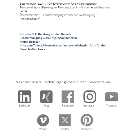
Beschreibung (120): ... TOP Empfehlungen für eine professionelle
Fensterreinigung Glasreinigung Fensterputzer in München ★ auf da-schau-
her.de
Überschrift (55): ... Fensterreinigung in München Glasreinigung
Fensterputzer √
Infos zur SEO Beratung für den Bereich:
Fensterreinigung Glasreinigung in München
finden Sie hier »
Infos zum Thema Advertorials auf unserer Werbeplattform für den
Bereich München »
Sie können unsere Empfehlungen gerne mit Ihren Freunden teilen ... ...
Linkedin
Xing
Facebook
Instagram
Youtube
Vimeo
Twitter
Pinterest