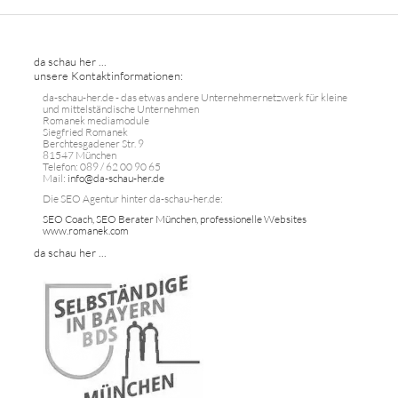
da schau her ...
unsere Kontaktinformationen:
da-schau-her.de - das etwas andere Unternehmernetzwerk für kleine
und mittelständische Unternehmen
Romanek mediamodule
Siegfried Romanek
Berchtesgadener Str. 9
81547 München
Telefon: 089 / 62 00 90 65
Mail:
info@da-schau-her.de
Die SEO Agentur hinter da-schau-her.de:
SEO Coach, SEO Berater München, professionelle Websites
www.romanek.com
da schau her ...