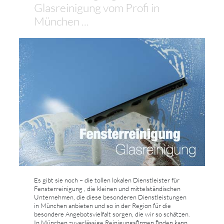
Glasreinigung vom Profi in
München ...
Es gibt sie noch – die tollen lokalen Dienstleister für
Fensterreinigung , die kleinen und mittelständischen
Unternehmen, die diese besonderen Dienstleistungen
in München anbieten und so in der Region für die
besondere Angebotsvielfalt sorgen, die wir so schätzen.
In München zuverlässige Reinigungsfirmen finden kann