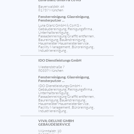
Bayerwaldstr. 46
81737 München
Fensterreinigung. Glasreinigung,
Fensterputzer ...
Luna Glanz GmbH & Co KG »
Gebäudereinigung, Reinigungsfirma ,
Unterhaltsreinigung ,
Fassadenreinigung Graffiti entfernen ,
Baureinigung, Bauendreinigung ,
Hausmeister Hausmeisterservice ,
Facility Management , Büroreinigung ,
Industriereinigung ,
IDO Dienstleistungs GmbH
Westendstraße 7
80339 München
Fensterreinigung. Glasreinigung,
Fensterputzer ...
IDO Dienstleistungs GmbH »
Gebäudereinigung, Reinigungsfirma ,
Unterhaltsreinigung ,
Fassadenreinigung Graffiti entfernen ,
Baureinigung, Bauendreinigung ,
Hausmeister Hausmeisterservice ,
Facility Management , Büroreinigung ,
Industriereinigung ,
VIVA-DELUXE GMBH
GEBÄUDESERVICE
Würmtalstr. 10