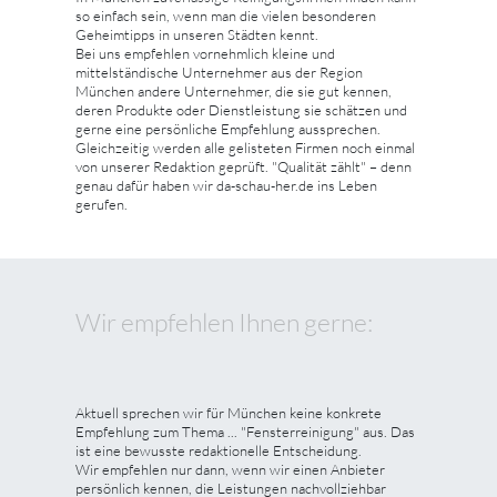
so einfach sein, wenn man die vielen besonderen
Geheimtipps in unseren Städten kennt.
Bei uns empfehlen vornehmlich kleine und
mittelständische Unternehmer aus der Region
München andere Unternehmer, die sie gut kennen,
deren Produkte oder Dienstleistung sie schätzen und
gerne eine persönliche Empfehlung aussprechen.
Gleichzeitig werden alle gelisteten Firmen noch einmal
von unserer Redaktion geprüft. "Qualität zählt" – denn
genau dafür haben wir da-schau-her.de ins Leben
gerufen.
Wir empfehlen Ihnen gerne:
Aktuell sprechen wir für München keine konkrete
Empfehlung zum Thema ... "Fensterreinigung" aus. Das
ist eine bewusste redaktionelle Entscheidung.
Wir empfehlen nur dann, wenn wir einen Anbieter
persönlich kennen, die Leistungen nachvollziehbar