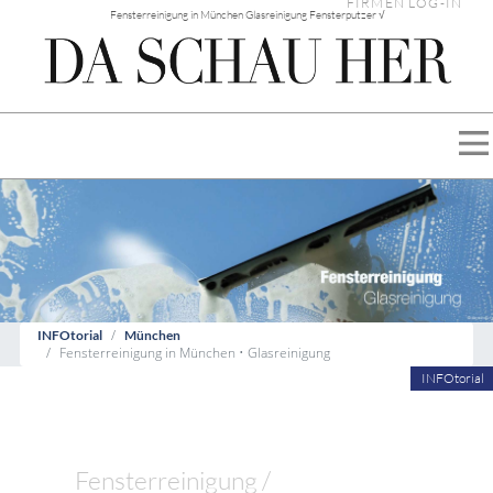
FIRMEN LOG-IN
Fensterreinigung in München Glasreinigung Fensterputzer √
INFOtorial
München
Fensterreinigung in München • Glasreinigung
INFOtorial
Fensterreinigung /