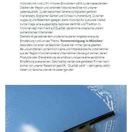
München mit rund 1,59 Millionen Einwohnern zählt zu den bedeutenden
Städten der Region und verbindet historisches Erbe mit urbaner
Lebensqualität. Zu den bekannten Sehenswürdigkeiten gehören
Marienplatz, Englischer Garten und Schloss Nymphenburg. Zwischen
Augsburg und Rosenheim gelegen, steht München für kulturelle Vielfalt,
kurze Wege, eine ausgeprägte regionale Identität und Tradition. In
München legt man Wert auf Qualität, persönliche Ansprache und ein
authentisches Miteinander.
Deshalb ist gerade bei dem unüberschaubaren Angebot eine gute
Fensterreinigung in München
Empfehlung rund um das Thema "
"
besonders von einer verlässlichen Quelle hier immer gerne gesehen.
Bei uns empfehlen vornehmlich kleine und mittelständische Unternehmer
aus der Region München andere Unternehmer, die sie gut kennen, deren
Produkte oder Dienstleistung sie schätzen und gerne eine persönliche
Empfehlung aussprechen. Gleichzeitig werden alle gelisteten Firmen noch
einmal von unserer Redaktion geprüft. "Qualität zählt" – denn genau dafür
haben wir da-schau-her.de ins Leben gerufen.