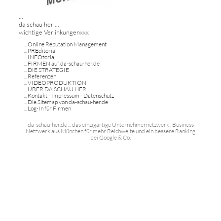
...
da schau her ...
wichtige Verlinkungenxxx
...
Online Reputation Management
...
PREditorial
...
INFOtorial
...
FIRMEN auf da-schau-her.de
...
DIE STRATEGIE
...
Referenzen
...
VIDEOPRODUKTION
...
ÜBER DA SCHAU HER
...
Kontakt - Impressum - Datenschutz
...
Die Sitemap von da-schau-her.de
...
Log-In für Firmen
da-schau-her.de ... das einzigartige Unternehmernetzwerk . Business
Netzwerk aus München für mehr Reichweite und ein bessere Ranking
bei Google & Co.