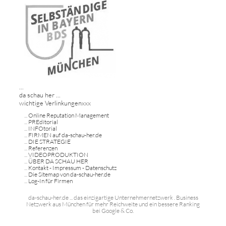
...
da schau her ...
wichtige Verlinkungenxxx
...
Online Reputation Management
...
PREditorial
...
INFOtorial
...
FIRMEN auf da-schau-her.de
...
DIE STRATEGIE
...
Referenzen
...
VIDEOPRODUKTION
...
ÜBER DA SCHAU HER
...
Kontakt - Impressum - Datenschutz
...
Die Sitemap von da-schau-her.de
...
Log-In für Firmen
da-schau-her.de ... das einzigartige Unternehmernetzwerk . Business
Netzwerk aus München für mehr Reichweite und ein bessere Ranking
bei Google & Co.