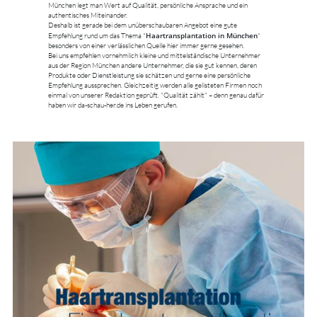
München legt man Wert auf Qualität, persönliche Ansprache und ein
authentisches Miteinander.
Deshalb ist gerade bei dem unüberschaubaren Angebot eine gute
Haartransplantation in München
Empfehlung rund um das Thema "
"
besonders von einer verlässlichen Quelle hier immer gerne gesehen.
Bei uns empfehlen vornehmlich kleine und mittelständische Unternehmer
aus der Region München andere Unternehmer, die sie gut kennen, deren
Produkte oder Dienstleistung sie schätzen und gerne eine persönliche
Empfehlung aussprechen. Gleichzeitig werden alle gelisteten Firmen noch
einmal von unserer Redaktion geprüft. "Qualität zählt" – denn genau dafür
haben wir da-schau-her.de ins Leben gerufen.