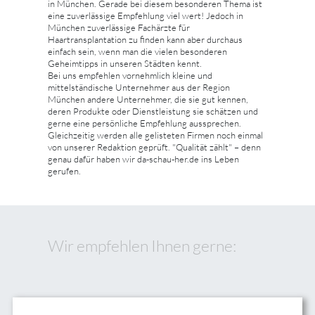
in München. Gerade bei diesem besonderen Thema ist
eine zuverlässige Empfehlung viel wert! Jedoch in
München zuverlässige Fachärzte für
Haartransplantation zu finden kann aber durchaus
einfach sein, wenn man die vielen besonderen
Geheimtipps in unseren Städten kennt.
Bei uns empfehlen vornehmlich kleine und
mittelständische Unternehmer aus der Region
München andere Unternehmer, die sie gut kennen,
deren Produkte oder Dienstleistung sie schätzen und
gerne eine persönliche Empfehlung aussprechen.
Gleichzeitig werden alle gelisteten Firmen noch einmal
von unserer Redaktion geprüft. "Qualität zählt" – denn
genau dafür haben wir da-schau-her.de ins Leben
gerufen.
Wir empfehlen Ihnen gerne: