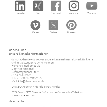
Linkedin
Xing
Facebook
Instagram
Youtube
Vimeo
Twitter
Pinterest
da schau her ...
unsere Kontaktinformationen:
da-schau-her.de - das etwas andere Unternehmernetzwerk für kleine
und mittelständische Unternehmen
Romanek mediamodule
Siegfried Romanek
Berchtesgadener Str. 9
81547 München
Telefon: 089 / 62 00 90 65
Mail:
info@da-schau-her.de
Die SEO Agentur hinter da-schau-her.de:
SEO Coach, SEO Berater München, professionelle Websites
www.romanek.com
da schau her ...