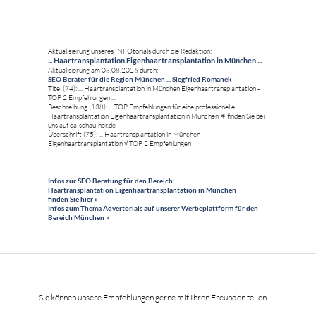
Aktualisierung unseres INFOtorials durch die Redaktion:
... Haartransplantation Eigenhaartransplantation in München ...
Aktualisierung am 08.08.2026 durch:
SEO Berater für die Region München ... Siegfried Romanek
Titel (74): ... Haartransplantation in München Eigenhaartransplantation -
TOP 2 Empfehlungen ...
Beschreibung (138): ... TOP Empfehlungen für eine professionelle
Haartransplantation Eigenhaartransplantationin München ✶ finden Sie bei
uns auf da-schau-her.de
Überschrift (75): ... Haartransplantation in München
Eigenhaartransplantation √ TOP 2 Empfehlungen
Infos zur SEO Beratung für den Bereich:
Haartransplantation Eigenhaartransplantation in München
finden Sie hier »
Infos zum Thema Advertorials auf unserer Werbeplattform für den
Bereich München »
Sie können unsere Empfehlungen gerne mit Ihren Freunden teilen ... ...