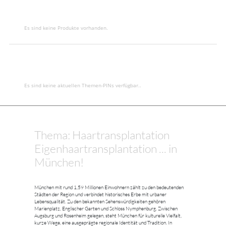
Es sind keine Produkte vorhanden.
Es sind keine aktuellen Themen-PINs verfügbar..
Thema: Haartransplantation
Eigenhaartransplantation ... in
München!
München mit rund 1,59 Millionen Einwohnern zählt zu den bedeutenden
Städten der Region und verbindet historisches Erbe mit urbaner
Lebensqualität. Zu den bekannten Sehenswürdigkeiten gehören
Marienplatz, Englischer Garten und Schloss Nymphenburg. Zwischen
Augsburg und Rosenheim gelegen, steht München für kulturelle Vielfalt,
kurze Wege, eine ausgeprägte regionale Identität und Tradition. In