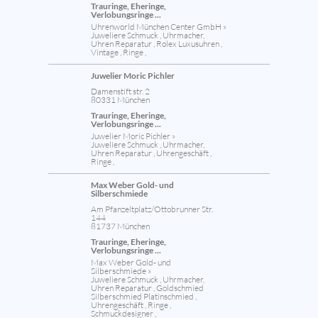
Trauringe, Eheringe,
Verlobungsringe ...
Uhrenworld München Center GmbH »
Juweliere Schmuck , Uhrmacher,
Uhren Reparatur , Rolex Luxusuhren ,
Vintage , Ringe ,
Juwelier Moric Pichler
Damenstift str. 2
80331 München
Trauringe, Eheringe,
Verlobungsringe ...
Juwelier Moric Pichler »
Juweliere Schmuck , Uhrmacher,
Uhren Reparatur , Uhrengeschäft ,
Ringe ,
Max Weber Gold- und
Silberschmiede
Am Pfanzeltplatz/Ottobrunner Str.
144
81737 München
Trauringe, Eheringe,
Verlobungsringe ...
Max Weber Gold- und
Silberschmiede »
Juweliere Schmuck , Uhrmacher,
Uhren Reparatur , Goldschmied
Silberschmied Platinschmied ,
Uhrengeschäft , Ringe ,
Schmuckdesigner ,