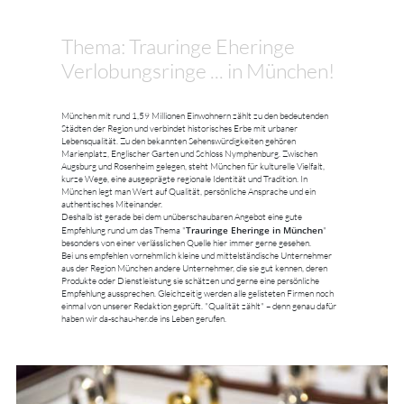
Thema: Trauringe Eheringe
Verlobungsringe ... in München!
München mit rund 1,59 Millionen Einwohnern zählt zu den bedeutenden
Städten der Region und verbindet historisches Erbe mit urbaner
Lebensqualität. Zu den bekannten Sehenswürdigkeiten gehören
Marienplatz, Englischer Garten und Schloss Nymphenburg. Zwischen
Augsburg und Rosenheim gelegen, steht München für kulturelle Vielfalt,
kurze Wege, eine ausgeprägte regionale Identität und Tradition. In
München legt man Wert auf Qualität, persönliche Ansprache und ein
authentisches Miteinander.
Deshalb ist gerade bei dem unüberschaubaren Angebot eine gute
Trauringe Eheringe in München
Empfehlung rund um das Thema "
"
besonders von einer verlässlichen Quelle hier immer gerne gesehen.
Bei uns empfehlen vornehmlich kleine und mittelständische Unternehmer
aus der Region München andere Unternehmer, die sie gut kennen, deren
Produkte oder Dienstleistung sie schätzen und gerne eine persönliche
Empfehlung aussprechen. Gleichzeitig werden alle gelisteten Firmen noch
einmal von unserer Redaktion geprüft. "Qualität zählt" – denn genau dafür
haben wir da-schau-her.de ins Leben gerufen.