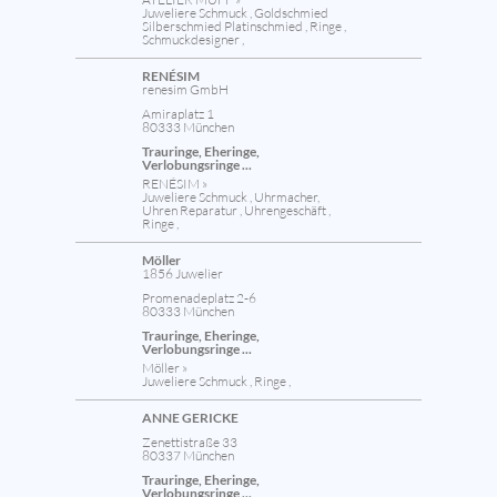
Juweliere Schmuck , Goldschmied
Silberschmied Platinschmied , Ringe ,
Schmuckdesigner ,
RENÉSIM
renesim GmbH
Amiraplatz 1
80333 München
Trauringe, Eheringe,
Verlobungsringe ...
RENÉSIM »
Juweliere Schmuck , Uhrmacher,
Uhren Reparatur , Uhrengeschäft ,
Ringe ,
Möller
1856 Juwelier
Promenadeplatz 2-6
80333 München
Trauringe, Eheringe,
Verlobungsringe ...
Möller »
Juweliere Schmuck , Ringe ,
ANNE GERICKE
Zenettistraße 33
80337 München
Trauringe, Eheringe,
Verlobungsringe ...