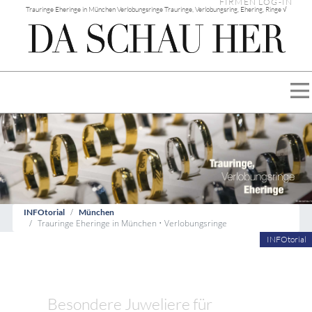
FIRMEN LOG-IN
Trauringe Eheringe in München Verlobungsringe Trauringe, Verlobungsring, Ehering, Ringe √
INFOtorial
München
Trauringe Eheringe in München • Verlobungsringe
INFOtorial
Besondere Juweliere für