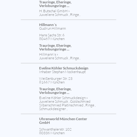
Trauringe, Eheringe,
Verlobungsringe ...
H. Butschal GmbH »
Juweliere Schmuck , Ringe ,
Hillmann´s
Gudrun Hillmann
Hans Sachs Str. 6
80469 München
Trauringe, Eheringe,
Verlobungsringe ...
Hillmann´s »
Juweliere Schmuck , Ringe ,
Eveline Köhler Schmuckdesign
Inhaber Stephan Mockenhaupt
Weißenburger Str. 23
81667 München
Trauringe, Eheringe,
Verlobungsringe ...
Eveline Köhler Schmuckdesign »
Juweliere Schmuck , Goldschmied
Silberschmied Platinschmied , Ringe ,
Schmuckdesigner ,
Uhrenworld München Center
GmbH
Schwanthalerstr. 102
80336 München