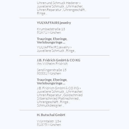
Uhren und Schmuck Hederer »
Juweliere Schmuck , Uhrmacher,
Uhren Reparatur , Uhrengeschäft ,
Ringe ,
YULYAFFAIRS jewelry
Krumbadstraße 13
81671 München
Trauringe, Eheringe,
Verlobungsringe ...
YULYAFFAIRS jewelry »
Juweliere Schmuck , Ringe ,
J.B. Fridrich GmbH & CO KG
Ihn. Wilhelm Fridrich
Sendlingerstraße 15
80331 München
Trauringe, Eheringe,
Verlobungsringe ...
J.B. Fridrich GmbH & CO KG »
Juweliere Schmuck , Uhrmacher,
Uhren Reparatur , Goldschmied
Silberschmied Platinschmied ,
Uhrengeschäft , Ringe ,
Schmuckdesigner ,
H. Butschal GmbH
Würmtalstr. 134
81375 München