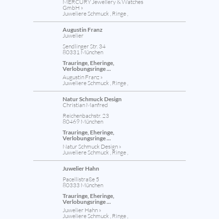
MERCURY Jewellery & Watches
GmbH »
Juweliere Schmuck , Ringe ,
Augustin Franz
Juwelier
Sendlinger Str. 34
80331 München
Trauringe, Eheringe,
Verlobungsringe ...
Augustin Franz »
Juweliere Schmuck , Ringe ,
Natur Schmuck Design
Christian Manfred
Reichenbachstr. 23
80469 München
Trauringe, Eheringe,
Verlobungsringe ...
Natur Schmuck Design »
Juweliere Schmuck , Ringe ,
Juwelier Hahn
Pacellistraße 5
80333 München
Trauringe, Eheringe,
Verlobungsringe ...
Juwelier Hahn »
Juweliere Schmuck , Ringe ,