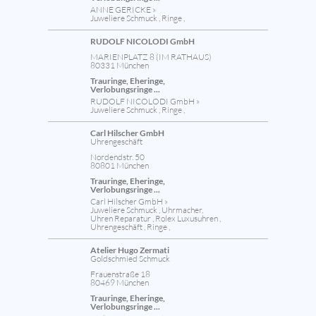
ANNE GERICKE »
Juweliere Schmuck , Ringe ,
RUDOLF NICOLODI GmbH
MARIENPLATZ 8 (IM RATHAUS)
80331 München
Trauringe, Eheringe,
Verlobungsringe ...
RUDOLF NICOLODI GmbH »
Juweliere Schmuck , Ringe ,
Carl Hilscher GmbH
Uhrengeschäft
Nordendstr. 50
80801 München
Trauringe, Eheringe,
Verlobungsringe ...
Carl Hilscher GmbH »
Juweliere Schmuck , Uhrmacher,
Uhren Reparatur , Rolex Luxusuhren ,
Uhrengeschäft , Ringe ,
Atelier Hugo Zermati
Goldschmied Schmuck
Frauenstraße 18
80469 München
Trauringe, Eheringe,
Verlobungsringe ...