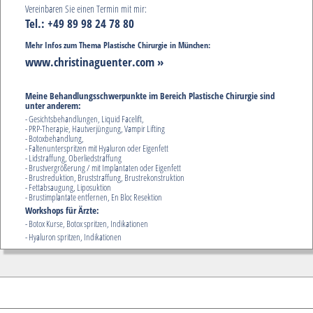
Vereinbaren Sie einen Termin mit mir:
Tel.: +49 89 98 24 78 80
Mehr Infos zum Thema Plastische Chirurgie in München:
www.christinaguenter.com »
Meine Behandlungsschwerpunkte im Bereich Plastische Chirurgie sind
unter anderem:
- Gesichtsbehandlungen, Liquid Facelift,
- PRP-Therapie, Hautverjüngung, Vampir Lifting
- Botoxbehandlung,
- Faltenunterspritzen mit Hyaluron oder Eigenfett
- Lidstraffung, Oberliedstraffung
- Brustvergrößerung / mit Implantaten oder Eigenfett
- Brustreduktion, Bruststraffung, Brustrekonstruktion
- Fettabsaugung, Liposuktion
- Brustimplantate entfernen, En Bloc Resektion
Workshops für Ärzte:
- Botox Kurse, Botox spritzen, Indikationen
- Hyaluron spritzen, Indikationen