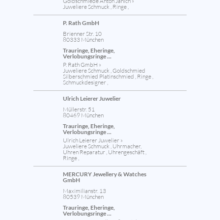
Goldschmiede Anton Janich »
Juweliere Schmuck , Ringe ,
P. Rath GmbH
Brienner Str. 10
80333 München
Trauringe, Eheringe,
Verlobungsringe ...
P. Rath GmbH »
Juweliere Schmuck , Goldschmied
Silberschmied Platinschmied , Ringe ,
Schmuckdesigner ,
Ulrich Leierer Juwelier
Müllerstr. 51
80469 München
Trauringe, Eheringe,
Verlobungsringe ...
Ulrich Leierer Juwelier »
Juweliere Schmuck , Uhrmacher,
Uhren Reparatur , Uhrengeschäft ,
Ringe ,
MERCURY Jewellery & Watches
GmbH
Maximilianstr. 13
80539 München
Trauringe, Eheringe,
Verlobungsringe ...