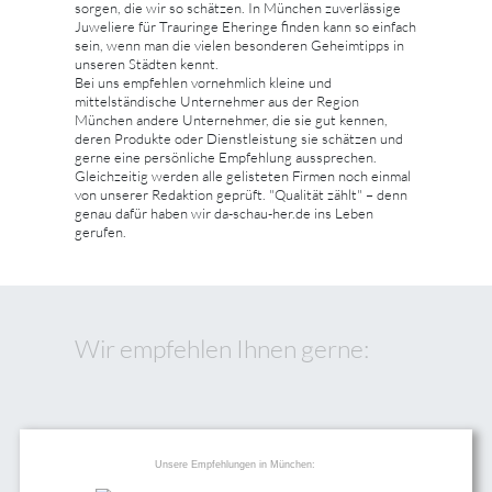
sorgen, die wir so schätzen. In München zuverlässige
Juweliere für Trauringe Eheringe finden kann so einfach
sein, wenn man die vielen besonderen Geheimtipps in
unseren Städten kennt.
Bei uns empfehlen vornehmlich kleine und
mittelständische Unternehmer aus der Region
München andere Unternehmer, die sie gut kennen,
deren Produkte oder Dienstleistung sie schätzen und
gerne eine persönliche Empfehlung aussprechen.
Gleichzeitig werden alle gelisteten Firmen noch einmal
von unserer Redaktion geprüft. "Qualität zählt" – denn
genau dafür haben wir da-schau-her.de ins Leben
gerufen.
Wir empfehlen Ihnen gerne:
Unsere Empfehlungen in München: