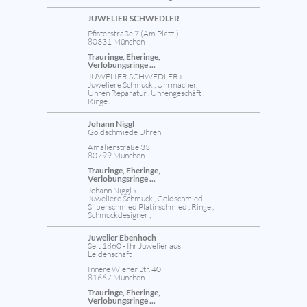
JUWELIER SCHWEDLER
Pfisterstraße 7 (Am Platzl)
80331 München
Trauringe, Eheringe,
Verlobungsringe ...
JUWELIER SCHWEDLER »
Juweliere Schmuck , Uhrmacher,
Uhren Reparatur , Uhrengeschäft ,
Ringe ,
Johann Niggl
Goldschmiede Uhren
Amalienstraße 33
80799 München
Trauringe, Eheringe,
Verlobungsringe ...
Johann Niggl »
Juweliere Schmuck , Goldschmied
Silberschmied Platinschmied , Ringe ,
Schmuckdesigner ,
Juwelier Ebenhoch
Seit 1860 - Ihr Juwelier aus
Leidenschaft
Innere Wiener Str. 40
81667 München
Trauringe, Eheringe,
Verlobungsringe ...