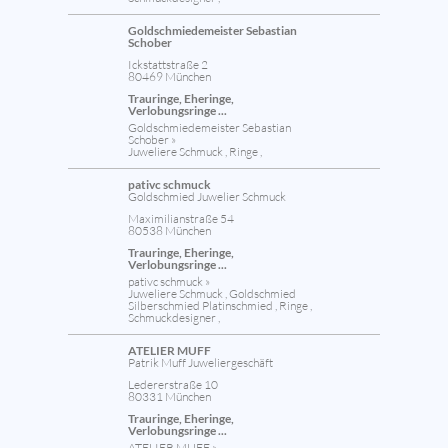
Goldschmiedemeister Sebastian
Schober
Ickstattstraße 2
80469 München
Trauringe, Eheringe,
Verlobungsringe ...
Goldschmiedemeister Sebastian
Schober »
Juweliere Schmuck , Ringe ,
pativc schmuck
Goldschmied Juwelier Schmuck
Maximilianstraße 54
80538 München
Trauringe, Eheringe,
Verlobungsringe ...
pativc schmuck »
Juweliere Schmuck , Goldschmied
Silberschmied Platinschmied , Ringe ,
Schmuckdesigner ,
ATELIER MUFF
Patrik Muff Juweliergeschäft
Ledererstraße 10
80331 München
Trauringe, Eheringe,
Verlobungsringe ...
ATELIER MUFF »