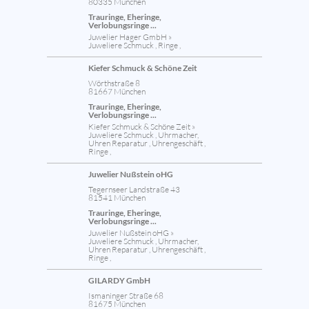
80335 München
Trauringe, Eheringe,
Verlobungsringe ...
Juwelier Hager GmbH »
Juweliere Schmuck , Ringe ,
Kiefer Schmuck & Schöne Zeit
Wörthstraße 8
81667 München
Trauringe, Eheringe,
Verlobungsringe ...
Kiefer Schmuck & Schöne Zeit »
Juweliere Schmuck , Uhrmacher,
Uhren Reparatur , Uhrengeschäft ,
Ringe ,
Juwelier Nußstein oHG
Tegernseer Landstraße 43
81541 München
Trauringe, Eheringe,
Verlobungsringe ...
Juwelier Nußstein oHG »
Juweliere Schmuck , Uhrmacher,
Uhren Reparatur , Uhrengeschäft ,
Ringe ,
GILARDY GmbH
Ismaninger Straße 68
81675 München