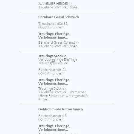
JUWELIER HEIDEN »
Juweliere Schmuck , Ringe ,
Bernhard Grassl Schmuck
Theatinerstraße 32
80333 München
Trauringe, Eheringe,
Verlobungsringe ...
Bernhard Grassl Schmuck »
Juweliere Schmuck , Ringe ,
Trauringe Stöckle
Verlobungsringe Eheringe
Trauring Juwelier
Reichenbachstr. 21
80469 München
Trauringe, Eheringe,
Verlobungsringe ...
Trauringe Stöckle »
Juweliere Schmuck , Uhrmacher,
Uhren Reparatur , Uhrengeschäft ,
Ringe ,
Goldschmiede Anton Janich
Reichenbachstr. 18
80469 München
Trauringe, Eheringe,
Verlobungsringe ...