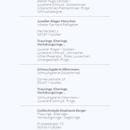
Atelier Hugo Zermati »
Juweliere Schmuck , Goldschmied
Silberschmied Platinschmied , Ringe ,
Schmuckdesigner ,
Juwelier Rieger München
Inhaber Gerhard Rathgeber
Harnierplatz 1
80939 München
Trauringe, Eheringe,
Verlobungsringe ...
Juwelier Rieger München »
Juweliere Schmuck , Uhrmacher,
Uhren Reparatur , Rolex Luxusuhren ,
Uhrengeschäft , Ringe ,
Schmuckgalerie Silbermann
Schmuckgalerie Goldschmied
Corneliusstraße 18
80469 München
Trauringe, Eheringe,
Verlobungsringe ...
Schmuckgalerie Silbermann »
Juweliere Schmuck , Ringe ,
Goldschmiede Stephanie Berger
Trauringe - Eheringe -
Verlobungsringe - Siegelringe
Frundsbergstr. 25
80634 München