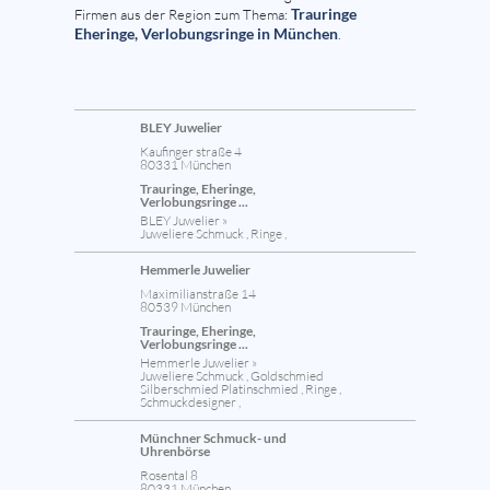
Trauringe
Firmen aus der Region zum Thema:
Eheringe, Verlobungsringe in München
.
BLEY Juwelier
Kaufinger straße 4
80331 München
Trauringe, Eheringe,
Verlobungsringe ...
BLEY Juwelier »
Juweliere Schmuck , Ringe ,
Hemmerle Juwelier
Maximilianstraße 14
80539 München
Trauringe, Eheringe,
Verlobungsringe ...
Hemmerle Juwelier »
Juweliere Schmuck , Goldschmied
Silberschmied Platinschmied , Ringe ,
Schmuckdesigner ,
Münchner Schmuck- und
Uhrenbörse
Rosental 8
80331 München