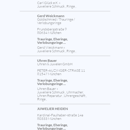
Carl Glück e.K. »
Juweliere Schmuck , Ringe ,
Gerd Weickmann
Goldschmied / Trauringe /
Verlobungsringe
Frundsbergstraße 9
80634 München
Trauringe, Eheringe,
Verlobungsringe ...
Gerd Weickmann »
Juweliere Schmuck , Ringe ,
Uhren Bauer
Uhren & Juwelen GmbH
PETER-AUZINGER-STRAßE 11
81547 München
Trauringe, Eheringe,
Verlobungsringe ...
Uhren Bauer »
Juweliere Schmuck , Uhrmacher,
Uhren Reparatur , Uhrengeschäft ,
Ringe ,
JUWELIER HEIDEN
Kardinal-Faulhaber-straße 14a
80333 München
Trauringe, Eheringe,
Verlobungsringe ...