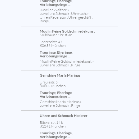
Trauringe, Eheringe,
Verlobungsringe ...
Juwelier Walther »
Juweliere Schmuck , Uhrmacher,
Uhren Reparatur , Uhrengeschäft ,
Ringe ,
Moulin Feine Goldschmiedekunst
Mühlbauer Christian
Leonrodstr. 47
80636 München
Trauringe, Eheringe,
Verlobungsringe ...
Moulin Feine Goldschmiedekunst »
Juweliere Schmuck , Ringe ,
Gemshine María Marinas
Ursulastr. 5
80802 München
Trauringe, Eheringe,
Verlobungsringe ...
Gemshine María Marinas »
Juweliere Schmuck , Ringe ,
Uhren und Schmuck Hederer
Bäckerstr. 14 b
81241 München
Trauringe, Eheringe,
Verlobungsringe ...