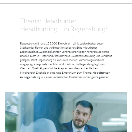
Thema: Headhunter
Headhunting ... in Regensburg!
Regensburg mit rund 155.000 Einwohnern zählt zu den bedeutenden
Städten der Region und verbindet historisches Erbe mit urbaner
Lebensqualität. Zu den bekannten Sehenswürdigkeiten gehören Steinerne
Brücke, Dom St. Peter und Altes Rathaus. Zwischen Straubing und Landshut
gelegen, steht Regensburg für kulturelle Vielfalt, kurze Wege und eine
ausgeprägte regionale Identität und Tradition. In Regensburg legt man
Wert auf Qualität, persönliche Ansprache und ein authentisches
Headhunter
Miteinander. Deshalb ist eine gute Empfehlung zum Thema:
in Regensburg
aus einer verlässlichen Quelle hier immer gerne gesehen.