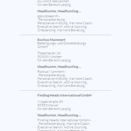
AU 4863 Seewalchen
für den Bereich Leipzig
Headhunter, Headhunting ...
gps-jobsearch »
, Personalberatung ,
Personalvermittlung , Karriere Coach ,
Executive Search , Active Sourcing ,
Onboarding , Karriere Beratung ,
Rochus Mummert
Beteiligungs- und Dienstleistungs
GmbH
Theatinerstr. 36
80333 München
für den Bereich Leipzig
Headhunter, Headhunting ...
Rochus Mummert »
, Personalberatung ,
Personalvermittlung , Karriere Coach ,
Executive Search , Active Sourcing ,
Onboarding , Karriere Beratung ,
Finding Heads International GmbH
Wipperstraße 38
58553 Halver
für den Bereich Leipzig
Headhunter, Headhunting ...
Finding Heads International GmbH »
, Personalberatung , Karriere Coach ,
Executive Search , Active Sourcing ,
Onboarding , Karriere Beratung ,