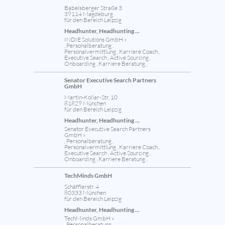
Babelsberger Straße 3
39114 Magdeburg
für den Bereich Leipzig
Headhunter, Headhunting ...
INDIE Solutions GmbH »
, Personalberatung ,
Personalvermittlung , Karriere Coach ,
Executive Search , Active Sourcing ,
Onboarding , Karriere Beratung ,
Senator Executive Search Partners
GmbH
Martin-Kollar-Str. 10
81829 München
für den Bereich Leipzig
Headhunter, Headhunting ...
Senator Executive Search Partners
GmbH »
, Personalberatung ,
Personalvermittlung , Karriere Coach ,
Executive Search , Active Sourcing ,
Onboarding , Karriere Beratung ,
TechMinds GmbH
Schäfflerstr. 4
80333 München
für den Bereich Leipzig
Headhunter, Headhunting ...
TechMinds GmbH »
, Personalberatung ,