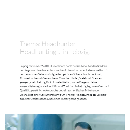
Thema: Headhunter
Headhunting ... in Leipzig!
Leipzig mit rund 624.000 Einwohnern zählt zu den bedeutenden Städten
der Region und verbindet historisches Erbe mit urbaner Lebensqualität. Zu
den bekannten Sehenswürdigkeiten gehören Völkerschlachtdenkmal,
Thomaskirche und Gewandhaus. Zwischen Halle (Saale) und Dresden
gelegen, steht Leipzig für kulturelle Vielfalt, kurze Wege und eine
ausgeprägte regionale Identität und Tradition. In Leipzig legt man Wert auf
Qualität, persönliche Ansprache und ein authentisches Miteinander.
Headhunter in Leipzig
Deshalb ist eine gute Empfehlung zum Thema:
aus einer verlässlichen Quelle hier immer gerne gesehen.