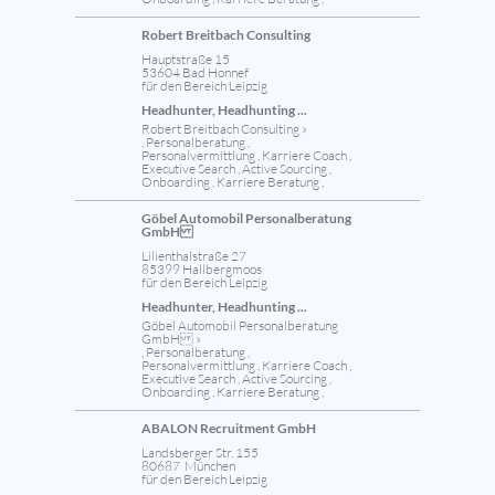
Robert Breitbach Consulting
Hauptstraße 15
53604 Bad Honnef
für den Bereich Leipzig
Headhunter, Headhunting ...
Robert Breitbach Consulting »
, Personalberatung ,
Personalvermittlung , Karriere Coach ,
Executive Search , Active Sourcing ,
Onboarding , Karriere Beratung ,
Göbel Automobil Personalberatung
GmbH
Lilienthalstraße 27
85399 Hallbergmoos
für den Bereich Leipzig
Headhunter, Headhunting ...
Göbel Automobil Personalberatung
GmbH »
, Personalberatung ,
Personalvermittlung , Karriere Coach ,
Executive Search , Active Sourcing ,
Onboarding , Karriere Beratung ,
ABALON Recruitment GmbH
Landsberger Str. 155
80687 München
für den Bereich Leipzig