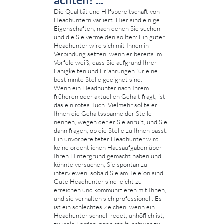
Die Qualität und Hilfsbereitschaft von
Headhuntern variiert. Hier sind einige
Eigenschaften, nach denen Sie suchen
und die Sie vermeiden sollten: Ein guter
Headhunter wird sich mit Ihnen in
Verbindung setzen, wenn er bereits im
Vorfeld weiß, dass Sie aufgrund Ihrer
Fähigkeiten und Erfahrungen für eine
bestimmte Stelle geeignet sind.
Wenn ein Headhunter nach Ihrem
früheren oder aktuellen Gehalt fragt, ist
das ein rotes Tuch. Vielmehr sollte er
Ihnen die Gehaltsspanne der Stelle
nennen, wegen der er Sie anruft, und Sie
dann fragen, ob die Stelle zu Ihnen passt.
Ein unvorbereiteter Headhunter wird
keine ordentlichen Hausaufgaben über
Ihren Hintergrund gemacht haben und
könnte versuchen, Sie spontan zu
interviewen, sobald Sie am Telefon sind.
Gute Headhunter sind leicht zu
erreichen und kommunizieren mit Ihnen,
und sie verhalten sich professionell. Es
ist ein schlechtes Zeichen, wenn ein
Headhunter schnell redet, unhöflich ist,
zu viele Forderungen stellt, schwer zu