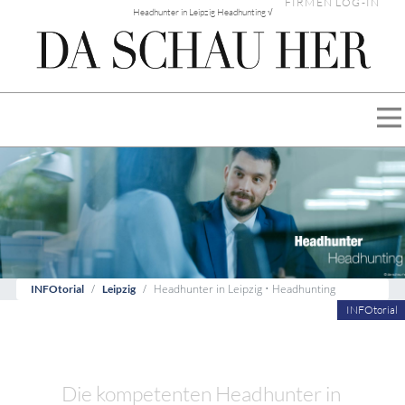
FIRMEN LOG-IN
Headhunter in Leipzig Headhunting √
Headhunter in Leipzig • Headhunting
INFOtorial
Leipzig
INFOtorial
Die kompetenten Headhunter in