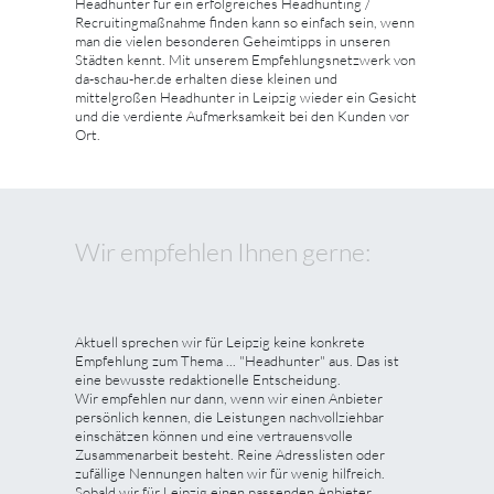
Headhunter für ein erfolgreiches Headhunting /
Recruitingmaßnahme finden kann so einfach sein, wenn
man die vielen besonderen Geheimtipps in unseren
Städten kennt. Mit unserem Empfehlungsnetzwerk von
da-schau-her.de erhalten diese kleinen und
mittelgroßen Headhunter in Leipzig wieder ein Gesicht
und die verdiente Aufmerksamkeit bei den Kunden vor
Ort.
Wir empfehlen Ihnen gerne:
Aktuell sprechen wir für Leipzig keine konkrete
Empfehlung zum Thema ... "Headhunter" aus. Das ist
eine bewusste redaktionelle Entscheidung.
Wir empfehlen nur dann, wenn wir einen Anbieter
persönlich kennen, die Leistungen nachvollziehbar
einschätzen können und eine vertrauensvolle
Zusammenarbeit besteht. Reine Adresslisten oder
zufällige Nennungen halten wir für wenig hilfreich.
Sobald wir für Leipzig einen passenden Anbieter