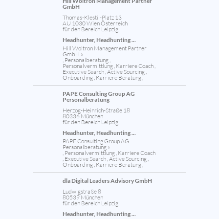
Hill Woltron Management Partner
GmbH
Thomas-Klestil-Platz 13
AU 1030 Wien Österreich
für den Bereich Leipzig
Headhunter, Headhunting ...
Hill Woltron Management Partner
GmbH »
, Personalberatung ,
Personalvermittlung , Karriere Coach ,
Executive Search , Active Sourcing ,
Onboarding , Karriere Beratung ,
PAPE Consulting Group AG
Personalberatung
Herzog-Heinrich-Straße 18
80336 München
für den Bereich Leipzig
Headhunter, Headhunting ...
PAPE Consulting Group AG
Personalberatung »
, Personalvermittlung , Karriere Coach
, Executive Search , Active Sourcing ,
Onboarding , Karriere Beratung ,
dla Digital Leaders Advisory GmbH
Ludwigstraße 8
80539 München
für den Bereich Leipzig
Headhunter, Headhunting ...