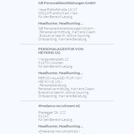
GB Personaldienstleistungen GmbH
Neue Rothofstraße 13/19
60313 Frankfurt am Main
für den Bereich Leipzig
Headhunter, Headhunting ...
GB Personaldienstleistungen GmbH »
, Personalvermittlung , Karriere Coach
, Executive Search , Active Sourcing ,
Onboarding , Karriere Beratung ,
PERSONALAGENTUR VON
HEYKING UG
Margaretenplatz 12
81373 München
für den Bereich Leipzig
Headhunter, Headhunting ...
PERSONALAGENTUR VON
HEYKING UG »
, Personalberatung ,
Personalvermittlung , Karriere Coach ,
Executive Search , Active Sourcing ,
Onboarding , Karriere Beratung ,
4freelance recruitment eG
Planegger Str. 122
81241
für den Bereich Leipzig
Headhunter, Headhunting ...
4freelance recruitment eG »