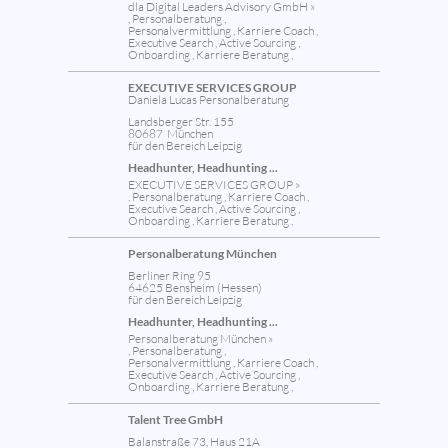
dla Digital Leaders Advisory GmbH »
, Personalberatung ,
Personalvermittlung , Karriere Coach ,
Executive Search , Active Sourcing ,
Onboarding , Karriere Beratung ,
EXECUTIVE SERVICES GROUP
Daniela Lucas Personalberatung
Landsberger Str. 155
80687 München
für den Bereich Leipzig
Headhunter, Headhunting ...
EXECUTIVE SERVICES GROUP »
, Personalberatung , Karriere Coach ,
Executive Search , Active Sourcing ,
Onboarding , Karriere Beratung ,
Personalberatung München
Berliner Ring 95
64625 Bensheim (Hessen)
für den Bereich Leipzig
Headhunter, Headhunting ...
Personalberatung München »
, Personalberatung ,
Personalvermittlung , Karriere Coach ,
Executive Search , Active Sourcing ,
Onboarding , Karriere Beratung ,
Talent Tree GmbH
Balanstraße 73, Haus 21A