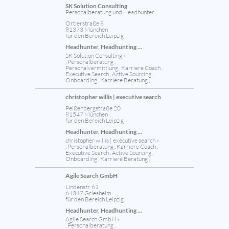
SK Solution Consulting
Personalberatung und Headhunter
Ortlerstraße 8
81373 München
für den Bereich Leipzig
Headhunter, Headhunting ...
SK Solution Consulting »
, Personalberatung ,
Personalvermittlung , Karriere Coach ,
Executive Search , Active Sourcing ,
Onboarding , Karriere Beratung ,
christopher willis | executive search
Peißenbergstraße 20
81547 München
für den Bereich Leipzig
Headhunter, Headhunting ...
christopher willis | executive search »
, Personalberatung , Karriere Coach ,
Executive Search , Active Sourcing ,
Onboarding , Karriere Beratung ,
Agile Search GmbH
Lindenstr. 61
64347 Griesheim
für den Bereich Leipzig
Headhunter, Headhunting ...
Agile Search GmbH »
, Personalberatung ,