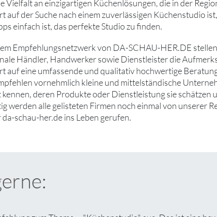
ne Vielfalt an einzigartigen Küchenlösungen, die in der Regi
art auf der Suche nach einem zuverlässigen Küchenstudio ist,
ps einfach ist, das perfekte Studio zu finden.
rem Empfehlungsnetzwerk von DA-SCHAU-HER.DE stellen wi
nale Händler, Handwerker sowie Dienstleister die Aufmerksam
art auf eine umfassende und qualitativ hochwertige Beratung
mpfehlen vornehmlich kleine und mittelständische Unterne
ut kennen, deren Produkte oder Dienstleistung sie schätzen
tig werden alle gelisteten Firmen noch einmal von unserer R
 da-schau-her.de ins Leben gerufen.
gerne: