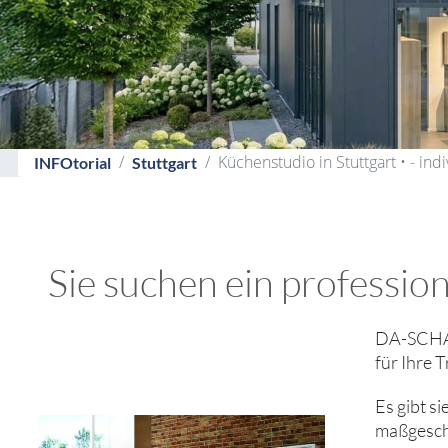
Küchenstudio in Stuttgart • - ind
INFOtorial
Stuttgart
Sie suchen ein professio
DA-SCHAU
für Ihre 
Es gibt s
maßgesch