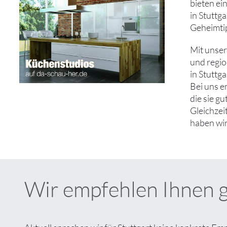
bieten ei
in Stuttg
Geheimtip
Mit unse
und regio
in Stuttg
Bei uns e
die sie g
Gleichzei
haben wir
Wir empfehlen Ihnen 