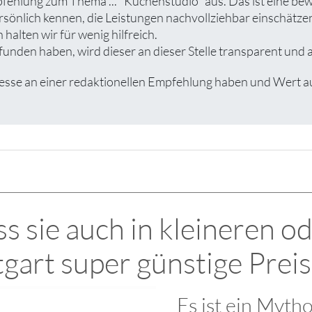
pfehlung zum Thema ... "Küchenstudio" aus. Das ist eine be
rsönlich kennen, die Leistungen nachvollziehbar einschät
halten wir für wenig hilfreich.
unden haben, wird dieser an dieser Stelle transparent und a
se an einer redaktionellen Empfehlung haben und Wert auf e
s sie auch in kleineren o
tgart super günstige Pr
Es ist ein Myth