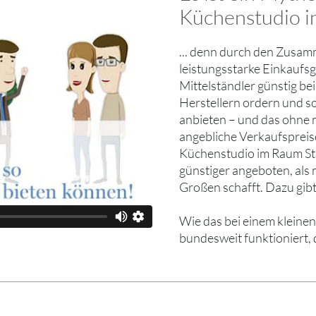
Küchenstudio in
... denn durch den Zusam
leistungsstarke Einkaufs
Mittelständler günstig b
Herstellern ordern und s
anbieten – und das ohne mi
angebliche Verkaufspreis
Küchenstudio im Raum St
günstiger angeboten, als
Großen schafft. Dazu gibt
Wie das bei einem kleinen
bundesweit funktioniert, 