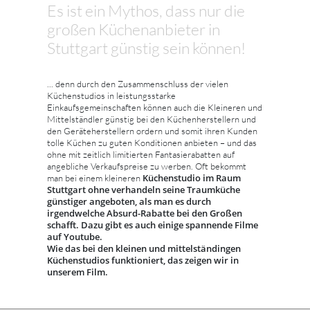
Es ist ein Mythos, dass nur die
großen Küchenanbieter in
Stuttgart günstig sein können!
... denn durch den Zusammenschluss der vielen
Küchenstudios in leistungsstarke
Einkaufsgemeinschaften können auch die Kleineren und
Mittelständler günstig bei den Küchenherstellern und
den Geräteherstellern ordern und somit ihren Kunden
tolle Küchen zu guten Konditionen anbieten – und das
ohne mit zeitlich limitierten Fantasierabatten auf
angebliche Verkaufspreise zu werben. Oft bekommt
Küchenstudio im Raum
man bei einem kleineren
Stuttgart ohne verhandeln seine Traumküche
günstiger angeboten, als man es durch
irgendwelche Absurd-Rabatte bei den Großen
schafft. Dazu gibt es auch einige spannende Filme
auf Youtube.
Wie das bei den kleinen und mittelständingen
Küchenstudios funktioniert, das zeigen wir in
unserem Film.