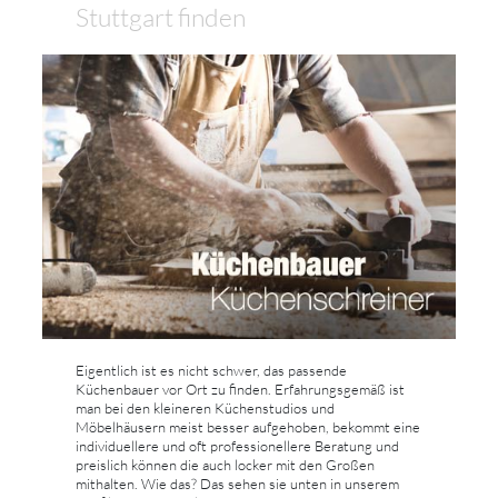
Stuttgart finden
Eigentlich ist es nicht schwer, das passende
Küchenbauer vor Ort zu finden. Erfahrungsgemäß ist
man bei den kleineren Küchenstudios und
Möbelhäusern meist besser aufgehoben, bekommt eine
individuellere und oft professionellere Beratung und
preislich können die auch locker mit den Großen
mithalten. Wie das? Das sehen sie unten in unserem