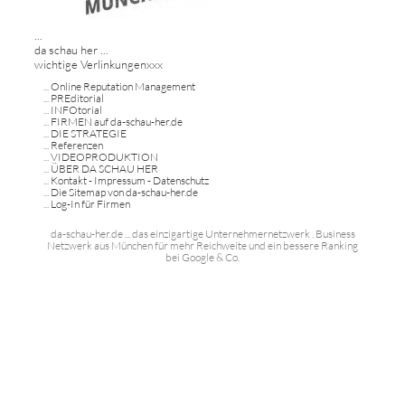
...
da schau her ...
wichtige Verlinkungenxxx
...
Online Reputation Management
...
PREditorial
...
INFOtorial
...
FIRMEN auf da-schau-her.de
...
DIE STRATEGIE
...
Referenzen
...
VIDEOPRODUKTION
...
ÜBER DA SCHAU HER
...
Kontakt - Impressum - Datenschutz
...
Die Sitemap von da-schau-her.de
...
Log-In für Firmen
da-schau-her.de ... das einzigartige Unternehmernetzwerk . Business
Netzwerk aus München für mehr Reichweite und ein bessere Ranking
bei Google & Co.