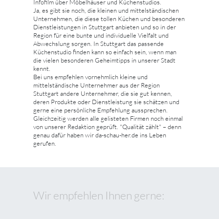
Infofilm über Möbelhäuser und Küchenstudios.
Ja, es gibt sie noch, die kleinen und mittelständischen
Unternehmen, die diese tollen Küchen und besonderen
Dienstleistungen in Stuttgart anbieten und so in der
Region für eine bunte und individuelle Vielfalt und
Abwechslung sorgen. In Stuttgart das passende
Küchenstudio finden kann so einfach sein, wenn man
die vielen besonderen Geheimtipps in unserer Stadt
kennt.
Bei uns empfehlen vornehmlich kleine und
mittelständische Unternehmer aus der Region
Stuttgart andere Unternehmer, die sie gut kennen,
deren Produkte oder Dienstleistung sie schätzen und
gerne eine persönliche Empfehlung aussprechen.
Gleichzeitig werden alle gelisteten Firmen noch einmal
von unserer Redaktion geprüft. "Qualität zählt" – denn
genau dafür haben wir da-schau-her.de ins Leben
gerufen.
Wir empfehlen Ihnen gerne: