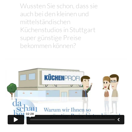
Wussten Sie schon, dass sie
auch bei den kleinen und
mittelständischen
Küchenstudios in Stuttgart
super günstige Preise
bekommen können?