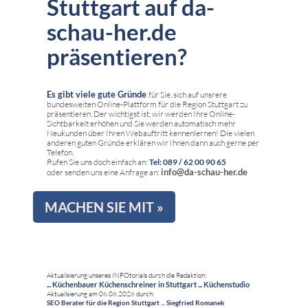
Stuttgart auf da-
schau-her.de
präsentieren?
Es gibt viele gute Gründe
für Sie, sich auf unsrere
bundesweiten Online-Plattform für die Region Stuttgart zu
präsentieren. Der wichtigst ist, wir werden Ihre Online-
Sichtbarkeit erhöhen und Sie werden automatisch mehr
Neukunden über Ihren Webauftritt kennenlernen! Die vielen
anderen guten Gründe erklären wir Ihnen dann auch gerne per
Telefon.
Rufen Sie uns doch einfach an:
Tel: 089 / 62 00 90 65
info@da-schau-her.de
oder senden uns eine Anfrage an:
MACHEN SIE MIT »
Aktualisierung unseres INFOtorials durch die Redaktion:
... Küchenbauer Küchenschreiner in Stuttgart ... Küchenstudio
Aktualisierung am 06.08.2026 durch:
SEO Berater für die Region Stuttgart ... Siegfried Romanek