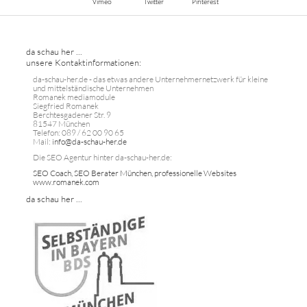
Vimeo
Twitter
Pinterest
da schau her ...
unsere Kontaktinformationen:
da-schau-her.de - das etwas andere Unternehmernetzwerk für kleine
und mittelständische Unternehmen
Romanek mediamodule
Siegfried Romanek
Berchtesgadener Str. 9
81547 München
Telefon: 089 / 62 00 90 65
Mail:
info@da-schau-her.de
Die SEO Agentur hinter da-schau-her.de:
SEO Coach, SEO Berater München, professionelle Websites
www.romanek.com
da schau her ...