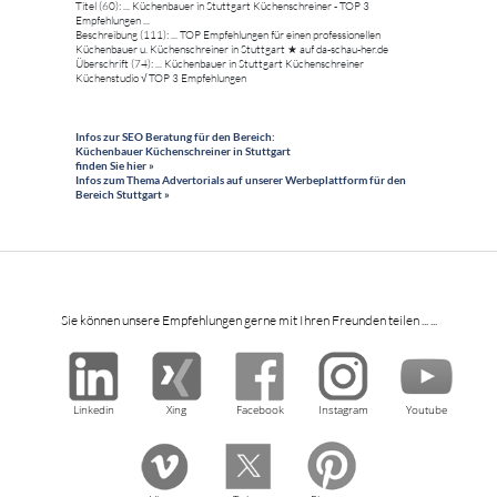
Titel (60): ... Küchenbauer in Stuttgart Küchenschreiner - TOP 3
Empfehlungen ...
Beschreibung (111): ... TOP Empfehlungen für einen professionellen
Küchenbauer u. Küchenschreiner in Stuttgart ★ auf da-schau-her.de
Überschrift (74): ... Küchenbauer in Stuttgart Küchenschreiner
Küchenstudio √ TOP 3 Empfehlungen
Infos zur SEO Beratung für den Bereich:
Küchenbauer Küchenschreiner in Stuttgart
finden Sie hier »
Infos zum Thema Advertorials auf unserer Werbeplattform für den
Bereich Stuttgart »
Sie können unsere Empfehlungen gerne mit Ihren Freunden teilen ... ...
Linkedin
Xing
Facebook
Instagram
Youtube