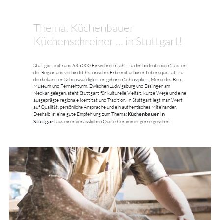
Thema: Küchenbauer
Küchenschreiner ... in Stuttgart!
Stuttgart mit rund 635.000 Einwohnern zählt zu den bedeutenden Städten
der Region und verbindet historisches Erbe mit urbaner Lebensqualität. Zu
den bekannten Sehenswürdigkeiten gehören Schlossplatz, Mercedes-Benz
Museum und Fernsehturm. Zwischen Ludwigsburg und Esslingen am
Neckar gelegen, steht Stuttgart für kulturelle Vielfalt, kurze Wege und eine
ausgeprägte regionale Identität und Tradition. In Stuttgart legt man Wert
auf Qualität, persönliche Ansprache und ein authentisches Miteinander.
Küchenbauer in
Deshalb ist eine gute Empfehlung zum Thema:
Stuttgart
aus einer verlässlichen Quelle hier immer gerne gesehen.