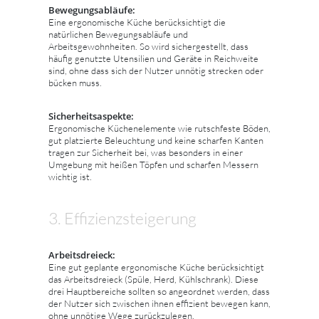
Bewegungsabläufe:
Eine ergonomische Küche berücksichtigt die
natürlichen Bewegungsabläufe und
Arbeitsgewohnheiten. So wird sichergestellt, dass
häufig genutzte Utensilien und Geräte in Reichweite
sind, ohne dass sich der Nutzer unnötig strecken oder
bücken muss.
Sicherheitsaspekte:
Ergonomische Küchenelemente wie rutschfeste Böden,
gut platzierte Beleuchtung und keine scharfen Kanten
tragen zur Sicherheit bei, was besonders in einer
Umgebung mit heißen Töpfen und scharfen Messern
wichtig ist.
3. Effizienzsteigerung
Arbeitsdreieck:
Eine gut geplante ergonomische Küche berücksichtigt
das Arbeitsdreieck (Spüle, Herd, Kühlschrank). Diese
drei Hauptbereiche sollten so angeordnet werden, dass
der Nutzer sich zwischen ihnen effizient bewegen kann,
ohne unnötige Wege zurückzulegen.