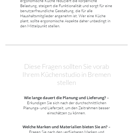
ergonomische Küche reduziert die körperliche
Belastung, steigert die Funktionalität und sorgt für eine
benutzerfreundliche Gestaltung, die für alle
Haushaltsmitglieder angenehm ist. Wer eine Küche
plant, sollte ergonomische Aspekte daher unbedingt in
den Mittelpunkt stellen.
Diese Fragen sollten Sie vorab
Ihrem Küchenstudio in Bremen
stellen
Wie lange dauert die Planung und Lieferung?
–
Erkundigen Sie sich nach der durchschnittlichen
Planungs- und Lieferzeit, um den Zeitrahmen besser
einschätzen zu können.
Welche Marken und Materialien bieten Sie an?
–
Fragen Sie nach den verfügbaren Marken und