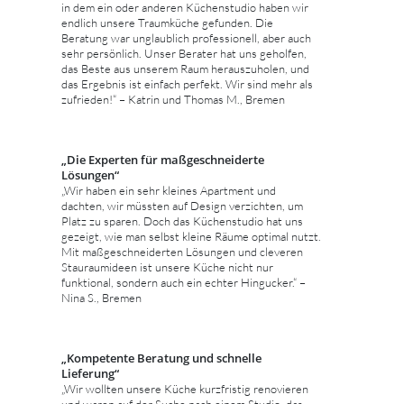
in dem ein oder anderen Küchenstudio haben wir
endlich unsere Traumküche gefunden. Die
Beratung war unglaublich professionell, aber auch
sehr persönlich. Unser Berater hat uns geholfen,
das Beste aus unserem Raum herauszuholen, und
das Ergebnis ist einfach perfekt. Wir sind mehr als
zufrieden!“ – Katrin und Thomas M., Bremen
„Die Experten für maßgeschneiderte
Lösungen“
„Wir haben ein sehr kleines Apartment und
dachten, wir müssten auf Design verzichten, um
Platz zu sparen. Doch das Küchenstudio hat uns
gezeigt, wie man selbst kleine Räume optimal nutzt.
Mit maßgeschneiderten Lösungen und cleveren
Stauraumideen ist unsere Küche nicht nur
funktional, sondern auch ein echter Hingucker.“ –
Nina S., Bremen
„Kompetente Beratung und schnelle
Lieferung“
„Wir wollten unsere Küche kurzfristig renovieren
und waren auf der Suche nach einem Studio, das