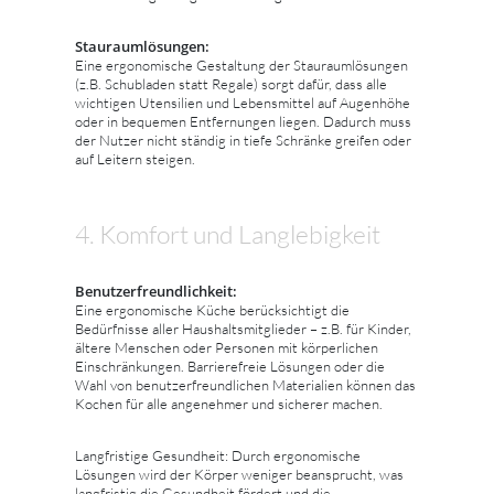
Stauraumlösungen:
Eine ergonomische Gestaltung der Stauraumlösungen
(z.B. Schubladen statt Regale) sorgt dafür, dass alle
wichtigen Utensilien und Lebensmittel auf Augenhöhe
oder in bequemen Entfernungen liegen. Dadurch muss
der Nutzer nicht ständig in tiefe Schränke greifen oder
auf Leitern steigen.
4. Komfort und Langlebigkeit
Benutzerfreundlichkeit:
Eine ergonomische Küche berücksichtigt die
Bedürfnisse aller Haushaltsmitglieder – z.B. für Kinder,
ältere Menschen oder Personen mit körperlichen
Einschränkungen. Barrierefreie Lösungen oder die
Wahl von benutzerfreundlichen Materialien können das
Kochen für alle angenehmer und sicherer machen.
Langfristige Gesundheit: Durch ergonomische
Lösungen wird der Körper weniger beansprucht, was
langfristig die Gesundheit fördert und die