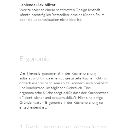
Fehlende Flexibilität:
Wer zu starr an einem bestimmten Design festhält,
könnte nachträglich feststellen, dass es für den Raum
oder die Lebenssituation nicht ideal ist.
Ergonomie
Das Thema Ergonomie ist in der Küchenplanung
äußerst wichtig, da eine gut gestaltete Küche nicht nur
optisch ansprechend sein sollte, sondern auch praktisch
und komfortabel im täglichen Gebrauch. Eine
ergonomische Küche sorgt dafür, dass der Kochprozess
effizient, sicher und bequem abläuft. Hier sind einige
Gründe, warum Ergonomie in der Küchenplanung so
entscheidend ist:
1. Reduzierung der körperlichen