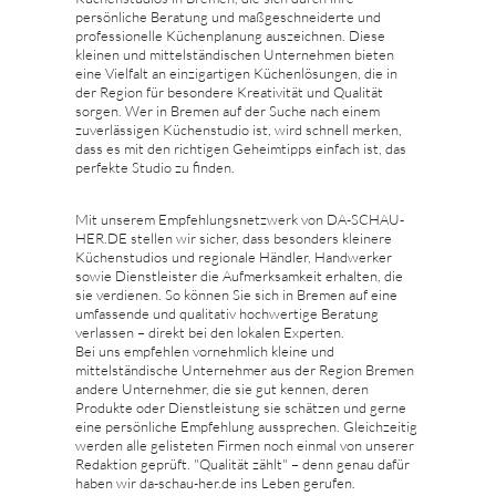
persönliche Beratung und maßgeschneiderte und
professionelle Küchenplanung auszeichnen. Diese
kleinen und mittelständischen Unternehmen bieten
eine Vielfalt an einzigartigen Küchenlösungen, die in
der Region für besondere Kreativität und Qualität
sorgen. Wer in Bremen auf der Suche nach einem
zuverlässigen Küchenstudio ist, wird schnell merken,
dass es mit den richtigen Geheimtipps einfach ist, das
perfekte Studio zu finden.
Mit unserem Empfehlungsnetzwerk von DA-SCHAU-
HER.DE stellen wir sicher, dass besonders kleinere
Küchenstudios und regionale Händler, Handwerker
sowie Dienstleister die Aufmerksamkeit erhalten, die
sie verdienen. So können Sie sich in Bremen auf eine
umfassende und qualitativ hochwertige Beratung
verlassen – direkt bei den lokalen Experten.
Bei uns empfehlen vornehmlich kleine und
mittelständische Unternehmer aus der Region Bremen
andere Unternehmer, die sie gut kennen, deren
Produkte oder Dienstleistung sie schätzen und gerne
eine persönliche Empfehlung aussprechen. Gleichzeitig
werden alle gelisteten Firmen noch einmal von unserer
Redaktion geprüft. "Qualität zählt" – denn genau dafür
haben wir da-schau-her.de ins Leben gerufen.