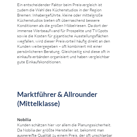
Ein entscheidender Faktor beim Preisvergleich ist
zudem die Wahl des Küchenstudios in der Region
Bremen: Inhabergeführte, kleine oder mittelgroße
Küchenstudios bieten oft überraschend bessere
Konditionen als die großen Möbelriesen. Da dort der
immense Werbeaufwand für Prospekte und TV-Spots
sowie die Kosten für gigantische Ausstellungsflächen
wegfallen, wird dieser Preisvorteil häufig direkt an den
Kunden weitergegeben – oft kombiniert mit einer
persönlicheren Beratung. Gleichzeitig sind diese oft in
einkaufsverbänden organisiert und haben vergleichbar
gute Einkaufskonditionen.
Marktführer & Allrounder
(Mittelklasse)
Nobilia
Kunden schätzen hier vor allem die Planungssicherheit.
Da Nobilia der größte Hersteller ist, bekommt man
ausgereifte Qualität zu einem Preis, der oft unschlagbar