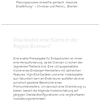
Planungsprozess stressfrei gemacht. Absolute
Empfehlung!“ – Christian und Petra L., Bremen
Was kostet eine Küche in der
Region Bremen?
Eine exakte Preisangabe für Einbauküchen ist immer
eine Herausforderung, da die Grenzen zwischen den
Segmenten fließend sind. Eine voll ausgestattete
Küche eines Einsteiger-Herstellers mit zahlreichen
Features, High-End-Geräten und einer Arbeitsplatte
aus Naturstein kann am Ende teurer ausfallen als eine
puristisch geplante Basisküche eines
Premiumherstellers. Um dennoch eine Orientierung zu
bieten, basiert die folgende Kostenschätzung auf
gängigen Standardkonfigurationen und vergleichbaren
Ausstattungsmerkmalen.