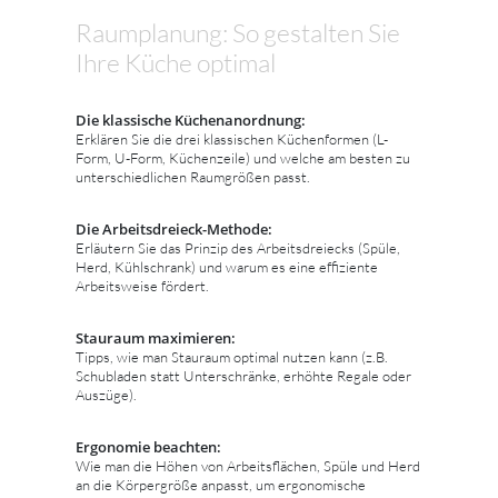
Raumplanung: So gestalten Sie
Ihre Küche optimal
Die klassische Küchenanordnung:
Erklären Sie die drei klassischen Küchenformen (L-
Form, U-Form, Küchenzeile) und welche am besten zu
unterschiedlichen Raumgrößen passt.
Die Arbeitsdreieck-Methode:
Erläutern Sie das Prinzip des Arbeitsdreiecks (Spüle,
Herd, Kühlschrank) und warum es eine effiziente
Arbeitsweise fördert.
Stauraum maximieren:
Tipps, wie man Stauraum optimal nutzen kann (z.B.
Schubladen statt Unterschränke, erhöhte Regale oder
Auszüge).
Ergonomie beachten:
Wie man die Höhen von Arbeitsflächen, Spüle und Herd
an die Körpergröße anpasst, um ergonomische