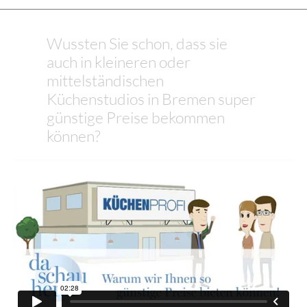
Wussten Sie schon, dass sie
auch in kleineren oder
mittelständischen
Küchenstudios in Bremen super
günstige Preise bekommen
können?