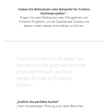
Haben Sie Referenzen oder Beispiele für frühere
Küchenprojekte?
–
Fragen Sie nach Referenzen oder Fotogalerien von
früheren Projekten, um die Qualität des Studios und
dessen Arbeit besser einschätzen zu können.
Und so hören sich Kunden an,
bei denen alle glatt lief und die
jetzt viel Freude an ihrer
neuen Küche in Bremen
haben.
„Endlich die perfekte Küche!“
„Nach monatelanger Planung und vielen Besuchen