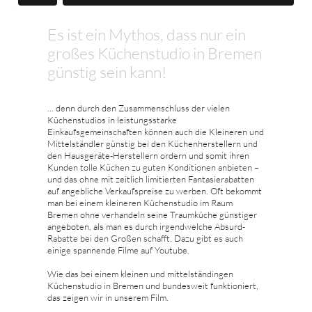
Es ist ein Mythos, dass nur ein
großes Küchenstudio in Bremen
günstig sein kann!
... denn durch den Zusammenschluss der vielen
Küchenstudios in leistungsstarke
Einkaufsgemeinschaften können auch die Kleineren und
Mittelständler günstig bei den Küchenherstellern und
den Hausgeräte-Herstellern ordern und somit ihren
Kunden tolle Küchen zu guten Konditionen anbieten –
und das ohne mit zeitlich limitierten Fantasierabatten
auf angebliche Verkaufspreise zu werben. Oft bekommt
man bei einem kleineren Küchenstudio im Raum
Bremen ohne verhandeln seine Traumküche günstiger
angeboten, als man es durch irgendwelche Absurd-
Rabatte bei den Großen schafft. Dazu gibt es auch
einige spannende Filme auf Youtube.
Wie das bei einem kleinen und mittelständingen
Küchenstudio in Bremen und bundesweit funktioniert,
das zeigen wir in unserem Film.