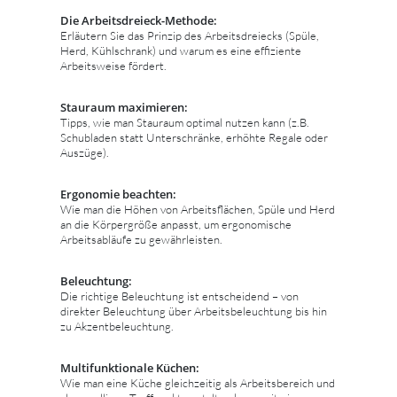
Die Arbeitsdreieck-Methode:
Erläutern Sie das Prinzip des Arbeitsdreiecks (Spüle,
Herd, Kühlschrank) und warum es eine effiziente
Arbeitsweise fördert.
Stauraum maximieren:
Tipps, wie man Stauraum optimal nutzen kann (z.B.
Schubladen statt Unterschränke, erhöhte Regale oder
Auszüge).
Ergonomie beachten:
Wie man die Höhen von Arbeitsflächen, Spüle und Herd
an die Körpergröße anpasst, um ergonomische
Arbeitsabläufe zu gewährleisten.
Beleuchtung:
Die richtige Beleuchtung ist entscheidend – von
direkter Beleuchtung über Arbeitsbeleuchtung bis hin
zu Akzentbeleuchtung.
Multifunktionale Küchen:
Wie man eine Küche gleichzeitig als Arbeitsbereich und