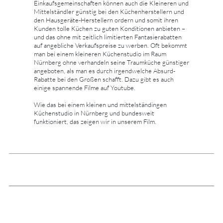
Einkaufsgemeinschaften können auch die Kleineren und
Mittelständler günstig bei den Küchenherstellern und
den Hausgeräte-Herstellern ordern und somit ihren
Kunden tolle Küchen zu guten Konditionen anbieten –
und das ohne mit zeitlich limitierten Fantasierabatten
auf angebliche Verkaufspreise zu werben. Oft bekommt
man bei einem kleineren Küchenstudio im Raum
Nürnberg ohne verhandeln seine Traumküche günstiger
angeboten, als man es durch irgendwelche Absurd-
Rabatte bei den Großen schafft. Dazu gibt es auch
einige spannende Filme auf Youtube.
Wie das bei einem kleinen und mittelständingen
Küchenstudio in Nürnberg und bundesweit
funktioniert, das zeigen wir in unserem Film.