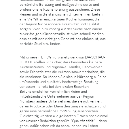
persönliche Beratung und maßgeschneiderte und
professionelle Küchenplanung auszeichnen. Diese
kleinen und mittelständischen Unternehmen bieten
eine Vielfalt an einzigartigen Küchenlösungen, die in
der Region für besondere Kreativität und Qualität
sorgen. Wer in Nürnberg auf der Suche nach einem
zuverlässigen Küchenstudio ist, wird schnell merken,
dass es mit den richtigen Geheimtipps einfach ist, das
perfekte Studio zu finden.
Mit unserem Empfehlungsnetzwerk von DA-SCHAU-
HER.DE stellen wir sicher, dass besonders kleinere
Küchenstudios und regionale Händler, Handwerker
sowie Dienstleister die Aufmerksamkeit erhalten, die
sie verdienen. So können Sie sich in Nürnberg auf eine
umfassende und qualitativ hochwertige Beratung
verlassen – direkt bei den lokalen Experten.
Bei uns empfehlen vornehmlich kleine und
mittelständische Unternehmer aus der Region
Nürnberg andere Unternehmer, die sie gut kennen,
deren Produkte oder Dienstleistung sie schätzen und
gerne eine persönliche Empfehlung aussprechen.
Gleichzeitig werden alle gelisteten Firmen noch einmal
von unserer Redaktion geprüft. "Qualität zählt" – denn
genau dafür haben wir da-schau-her.de ins Leben