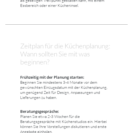
als geselligen Treffpunkt gestalten kann, mit einem
Essbereich oder einer Kücheninsel.
Zeitplan für die Küchenplanung:
Wann sollten Sie mit was
beginnen?
Frühzeitig mit der Planung starten:
Beginnen Sie mindestens 3-4 Monate vor dem
gewünschten Einzugsdatum mit der Küchenplanung,
um genügend Zeit für Design, Anpassungen und
Lieferungen zu haben.
Beratungsgespräche:
Planen Sie etwa 2-3 Wochen für die
Beratungsgespräche mit Küchenstudios ein. Hierbei
können Sie Ihre Vorstellungen diskutieren und erste
Angebote einholen.