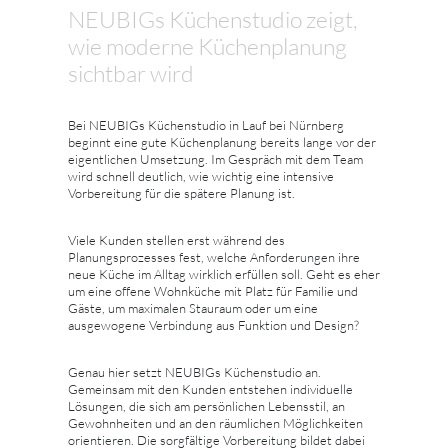
NEUBIGs Küchenstudio zeigt,
wie moderne Küchenplanung
sichtbar wird
Bei NEUBIGs Küchenstudio in Lauf bei Nürnberg
beginnt eine gute Küchenplanung bereits lange vor der
eigentlichen Umsetzung. Im Gespräch mit dem Team
wird schnell deutlich, wie wichtig eine intensive
Vorbereitung für die spätere Planung ist.
Viele Kunden stellen erst während des
Planungsprozesses fest, welche Anforderungen ihre
neue Küche im Alltag wirklich erfüllen soll. Geht es eher
um eine offene Wohnküche mit Platz für Familie und
Gäste, um maximalen Stauraum oder um eine
ausgewogene Verbindung aus Funktion und Design?
Genau hier setzt NEUBIGs Küchenstudio an.
Gemeinsam mit den Kunden entstehen individuelle
Lösungen, die sich am persönlichen Lebensstil, an
Gewohnheiten und an den räumlichen Möglichkeiten
orientieren. Die sorgfältige Vorbereitung bildet dabei