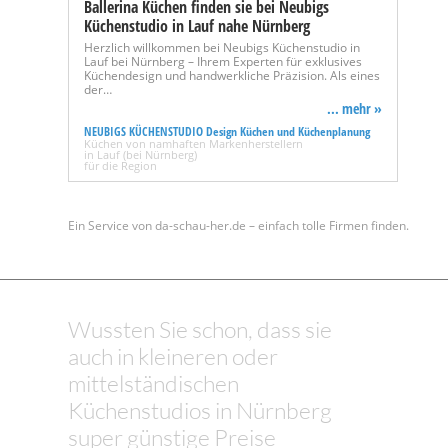
Ballerina Küchen finden sie bei Neubigs
Küchenstudio in Lauf nahe Nürnberg
Herzlich willkommen bei Neubigs Küchenstudio in
Lauf bei Nürnberg – Ihrem Experten für exklusives
Küchendesign und handwerkliche Präzision. Als eines
der…
... mehr »
NEUBIGS KÜCHENSTUDIO Design Küchen und Küchenplanung
Küchen von namhaften Markenherstellern
in Lauf (bei Nürnberg)
für die Region
Ein Service von da-schau-her.de – einfach tolle Firmen finden.
Wussten Sie schon, dass sie
auch in kleineren oder
mittelständischen
Küchenstudios in Nürnberg
super günstige Preise