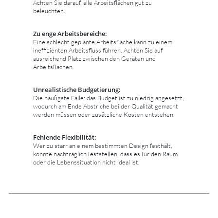
Achten Sie darauf, alle Arbeitsflächen gut zu
beleuchten.
Zu enge Arbeitsbereiche:
Eine schlecht geplante Arbeitsfläche kann zu einem
ineffizienten Arbeitsfluss führen. Achten Sie auf
ausreichend Platz zwischen den Geräten und
Arbeitsflächen.
Unrealistische Budgetierung:
Die häufigste Falle: das Budget ist zu niedrig angesetzt,
wodurch am Ende Abstriche bei der Qualität gemacht
werden müssen oder zusätzliche Kosten entstehen.
Fehlende Flexibilität:
Wer zu starr an einem bestimmten Design festhält,
könnte nachträglich feststellen, dass es für den Raum
oder die Lebenssituation nicht ideal ist.