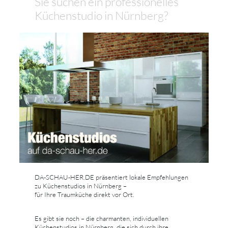
Sie suchen ein professionelles
Küchenstudio in Nürnberg?
DA-SCHAU-HER.DE präsentiert lokale Empfehlungen
zu Küchenstudios in Nürnberg –
für Ihre Traumküche direkt vor Ort.
Es gibt sie noch – die charmanten, individuellen
Küchenstudios in Nürnberg, die sich durch ihre