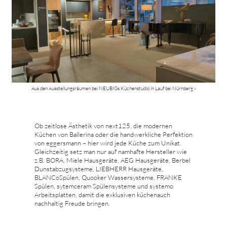
Aus den Ausstellungsräumen bei NEUBIGs Küchenstudio in Lauf bei Nürnberg »
Ob zeitlose Ästhetik von next125, die modernen
Küchen von Ballerina oder die handwerkliche Perfektion
von eggersmann – hier wird jede Küche zum Unikat.
Gleichzeitig setz man nur auf namhafte Hersteller wie
z.B. BORA, Miele Hausgeräte, AEG Hausgeräte, Berbel
Dunstabzugsysteme, LIEBHERR Hausgeräte,
BLANCoSpülen, Quooker Wassersysteme, FRANKE
Spülen, sytemceram Spülensysteme und systemo
Arbeitsplatten, damit die exklusiven küchenauch
nachhaltig Freude bringen.