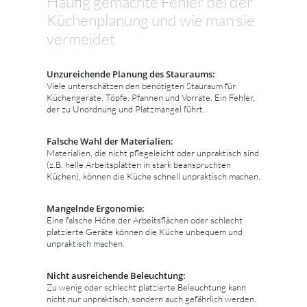
Häufig gemachte Fehler bei der
Küchenplanung und wie man sie
vermeidet
Unzureichende Planung des Stauraums:
Viele unterschätzen den benötigten Stauraum für
Küchengeräte, Töpfe, Pfannen und Vorräte. Ein Fehler,
der zu Unordnung und Platzmangel führt.
Falsche Wahl der Materialien:
Materialien, die nicht pflegeleicht oder unpraktisch sind
(z.B. helle Arbeitsplatten in stark beanspruchten
Küchen), können die Küche schnell unpraktisch machen.
Mangelnde Ergonomie:
Eine falsche Höhe der Arbeitsflächen oder schlecht
platzierte Geräte können die Küche unbequem und
unpraktisch machen.
Nicht ausreichende Beleuchtung:
Zu wenig oder schlecht platzierte Beleuchtung kann
nicht nur unpraktisch, sondern auch gefährlich werden.