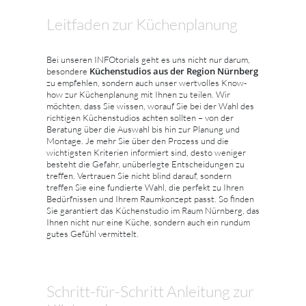
Leitfaden zur Küchenplanung
Bei unseren INFOtorials geht es uns nicht nur darum,
Küchenstudios aus der Region Nürnberg
besondere
zu empfehlen, sondern auch unser wertvolles Know-
how zur Küchenplanung mit Ihnen zu teilen. Wir
möchten, dass Sie wissen, worauf Sie bei der Wahl des
richtigen Küchenstudios achten sollten – von der
Beratung über die Auswahl bis hin zur Planung und
Montage. Je mehr Sie über den Prozess und die
wichtigsten Kriterien informiert sind, desto weniger
besteht die Gefahr, unüberlegte Entscheidungen zu
treffen. Vertrauen Sie nicht blind darauf, sondern
treffen Sie eine fundierte Wahl, die perfekt zu Ihren
Bedürfnissen und Ihrem Raumkonzept passt. So finden
Sie garantiert das Küchenstudio im Raum Nürnberg, das
Ihnen nicht nur eine Küche, sondern auch ein rundum
gutes Gefühl vermittelt.
Schritt-für-Schritt Anleitung zur