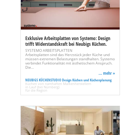
Exklusive Arbeitsplatten von Systemo: Design
trifft Widerstandskraft bei Neubigs Küchen.
SYSTEMO ARBEITSPLATTEN
Arbeitsplatten sind das Herzstück jeder Küche und
müssen extremen Belastungen standhalten. Systemo
verbindet Funktionalität mit ästhetischem Anspruch.
Die…
... mehr »
NEUBIGS KÜCHENSTUDIO Design Küchen und Küchenplanung
Küchen von namhaften Markenherstellern
in Lauf (bei Nürnberg)
für die Region