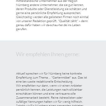
mittelständische Unternehmer aus der Region
Nürnberg andere Unternehmer, die sie gut kennen,
deren Produkte oder Dienstleistung sie schätzen und
gerne eine persönliche Empfehlung aussprechen.
Gleichzeitig werden alle gelisteten Firmen noch einmal
von unserer Redaktion geprüft. "Qualität zählt" – denn
genau dafür haben wir da-schau-her.de ins Leben
gerufen.
Wir empfehlen Ihnen gerne:
Aktuell sprechen wir für Nürnberg keine konkrete
Empfehlung zum Thema ... "Gartenmöbel" aus. Das ist
eine bewusste redaktionelle Entscheidung.
Wir empfehlen nur dann, wenn wir einen Anbieter
persönlich kennen, die Leistungen nachvollziehbar
einschätzen können und eine vertrauensvolle
Zusammenarbeit besteht. Reine Adresslisten oder
zufällige Nennungen halten wir für wenig hilfreich.
Sobald wir für Nürnberg einen passenden Anbieter