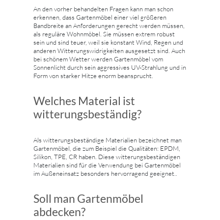
An den vorher behandelten Fragen kann man schon
erkennen, dass Gartenmöbel einer viel größeren
Bandbreite an Anforderungen gerecht werden müssen,
als reguläre Wohnmöbel. Sie müssen extrem robust
sein und sind teuer, weil sie konstant Wind, Regen und
anderen Witterungswidrigkeiten ausgesetzt sind. Auch
bei schönem Wetter werden Gartenmöbel vom
Sonnenlicht durch sein aggressives UV-Strahlung und in
Form von starker Hitze enorm beansprucht.
Welches Material ist
witterungsbeständig?
Als witterungsbeständige Materialien bezeichnet man
Gartenmöbel, die zum Beispiel die Qualitäten: EPDM,
Silikon, TPE, CR haben. Diese witterungsbeständigen
Materialien sind für die Verwendung bei Gartenmöbel
im Außeneinsatz besonders hervorragend geeignet..
Soll man Gartenmöbel
abdecken?