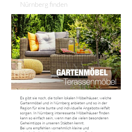
Nürnberg finden
Es gibt sie noch, die tollen lokalen Möbelhäuser, welche
Gartenmöbel und in Nürnberg anbieten und so in der
Region für eine bunte und individuelle Angebotsvielfalt
sorgen. In Nürnberg interessante Möbelhäuser finden
kann so einfach sein, wenn man die vielen besonderen
Geheimtipps in unseren Städten kennt.
Bei uns empfehlen vornehmlich kleine und