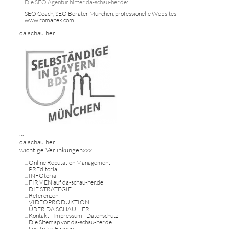
Die SEO Agentur hinter da-schau-her.de:
SEO Coach, SEO Berater München, professionelle Websites
www.romanek.com
da schau her ...
...
da schau her ...
wichtige Verlinkungenxxx
...
Online Reputation Management
...
PREditorial
...
INFOtorial
...
FIRMEN auf da-schau-her.de
...
DIE STRATEGIE
...
Referenzen
...
VIDEOPRODUKTION
...
ÜBER DA SCHAU HER
...
Kontakt - Impressum - Datenschutz
...
Die Sitemap von da-schau-her.de
...
Log-In für Firmen