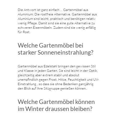
Die Antwort ist ganz einfach ... Gartenmöbel aus
Aluminium: Die rostfreie Alternative. Gartenmöbel aus
Aluminium sind leicht, praktisch und benötigen relativ
wenig Pflege. Damit sind sie eine gute Alternative zu
schweren Eisenmöbeln. Zudem sind sie wenig anfällig
für Rost.
Welche Gartenmöbel bei
starker Sonneneinstrahlung?
Gartenmöbel aus Edelstahl bringen den gewissen Stil
und Klasse in jeden Garten. Sie sind leicht in der Optik,
gleichzeitig aber extrem stabil und absolut
unempfindlich gegen Frost, Hitze, Feuchtigkeit und UV-
Einstrahlung , so dass sie ohne Bedenken ganzjährig
den Blick auf Ihre Sitzgruppe genießen können..
Welche Gartenmöbel können
im Winter draussen bleiben?