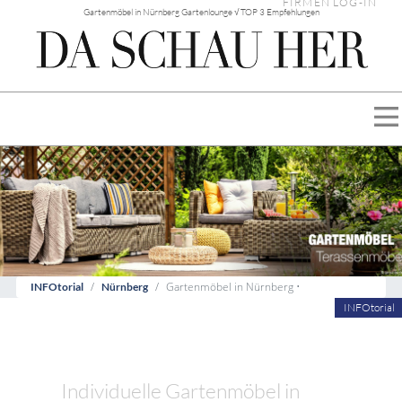
FIRMEN LOG-IN
Gartenmöbel in Nürnberg Gartenlounge √ TOP 3 Empfehlungen
Gartenmöbel in Nürnberg •
INFOtorial
Nürnberg
INFOtorial
Individuelle Gartenmöbel in