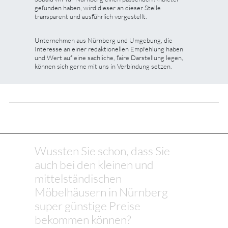
gefunden haben, wird dieser an dieser Stelle
transparent und ausführlich vorgestellt.
Unternehmen aus Nürnberg und Umgebung, die
Interesse an einer redaktionellen Empfehlung haben
und Wert auf eine sachliche, faire Darstellung legen,
können sich gerne mit uns in Verbindung setzen.
Wussten Sie schon, dass Sie
auch bei den kleinen und
mittelständischen
Möbelhäusern in Nürnberg
super günstige Preise
bekommen können?