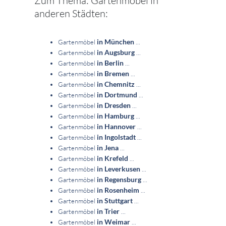
Zum Thema: Gartenmöbel in
anderen Städten:
in München
Gartenmöbel
...
in Augsburg
Gartenmöbel
...
in Berlin
Gartenmöbel
...
in Bremen
Gartenmöbel
...
in Chemnitz
Gartenmöbel
...
in Dortmund
Gartenmöbel
...
in Dresden
Gartenmöbel
...
in Hamburg
Gartenmöbel
...
in Hannover
Gartenmöbel
...
in Ingolstadt
Gartenmöbel
...
in Jena
Gartenmöbel
...
in Krefeld
Gartenmöbel
...
in Leverkusen
Gartenmöbel
...
in Regensburg
Gartenmöbel
...
in Rosenheim
Gartenmöbel
...
in Stuttgart
Gartenmöbel
...
in Trier
Gartenmöbel
...
in Weimar
Gartenmöbel
...