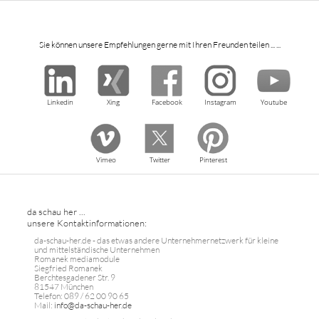
Sie können unsere Empfehlungen gerne mit Ihren Freunden teilen ... ...
Linkedin
Xing
Facebook
Instagram
Youtube
Vimeo
Twitter
Pinterest
da schau her ...
unsere Kontaktinformationen:
da-schau-her.de - das etwas andere Unternehmernetzwerk für kleine
und mittelständische Unternehmen
Romanek mediamodule
Siegfried Romanek
Berchtesgadener Str. 9
81547 München
Telefon: 089 / 62 00 90 65
Mail:
info@da-schau-her.de