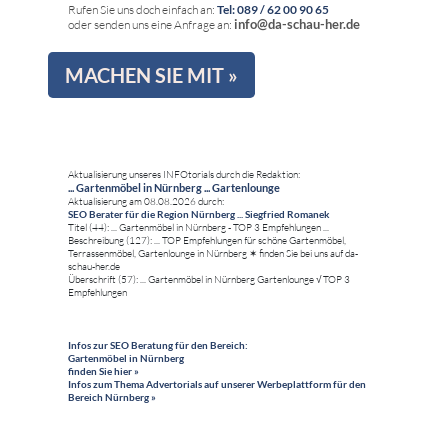
Rufen Sie uns doch einfach an:
Tel: 089 / 62 00 90 65
info@da-schau-her.de
oder senden uns eine Anfrage an:
MACHEN SIE MIT »
Aktualisierung unseres INFOtorials durch die Redaktion:
... Gartenmöbel in Nürnberg ... Gartenlounge
Aktualisierung am 08.08.2026 durch:
SEO Berater für die Region Nürnberg ... Siegfried Romanek
Titel (44): ... Gartenmöbel in Nürnberg - TOP 3 Empfehlungen ...
Beschreibung (127): ... TOP Empfehlungen für schöne Gartenmöbel,
Terrassenmöbel, Gartenlounge in Nürnberg ✶ finden Sie bei uns auf da-
schau-her.de
Überschrift (57): ... Gartenmöbel in Nürnberg Gartenlounge √ TOP 3
Empfehlungen
Infos zur SEO Beratung für den Bereich:
Gartenmöbel in Nürnberg
finden Sie hier »
Infos zum Thema Advertorials auf unserer Werbeplattform für den
Bereich Nürnberg »