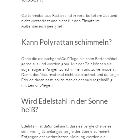
Gartenmöbel aus Rattan sind in verarbeitetem Zustand
nicht wetterfest und nicht für den Einsatz im
Außenbereich geeignet..
Kann Polyrattan schimmeln?
Ohne die die sachgemäße Pflege bleichen Rattanmöbel
gerne aus und werden grau. Mit der Zeit können sie
sogar sogar anfangen zu schimmeln und zu vermodern.
Damit das Naturmaterial nicht austrocknet und du lange
Freude daran hast, sollte man es deshalb regelmäßig
mit Leinöl pflegen.
Wird Edelstahl in der Sonne
heiß?
Edelstahl ist dafür bekannt, dass es vergleichsweise
sehr wenig Strahlungsenergie der Sonne aufnimmt.
Entgegen der verbreiteten Meinung werden die