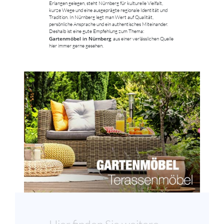
Erlangen gelegen, steht Nürnberg für kulturelle Vielfalt,
kurze Wege und eine ausgeprägte regionale Identität und
Tradition. In Nürnberg legt man Wert auf Qualität,
persönliche Ansprache und ein authentisches Miteinander.
Deshalb ist eine gute Empfehlung zum Thema:
Gartenmöbel in Nürnberg
aus einer verlässlichen Quelle
hier immer gerne gesehen.
Hier finden Sie weitere