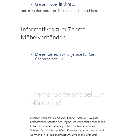
in Ulm
Gartenmöbel
...
und in vielen anderen Städten in Deutschland.
Informatives zum Thema
Möbelverbände :
Dieser Bereich wird gerade für Sie
überarbeitet ...
»
Thema: Gartenmöbel ... in
Nürnberg!
Nürnberg mit rund 555.000 Einwohnern zählt zu den
bedeutenden Städten der Region und verbindet historisches
Erbe mit urbaner Lebensqualität. Zu den bekannten
Sehenswürdigkeiten gehören Kaiserburg, Hauptmarkt und
Germanisches Nationalmuseum. Zwischen Fürth und