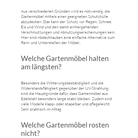
Aus verschiedenen Gründen wird es notwendig, die
Gartenmöbel mittels einer geeigneten Schutzhülle
abzudecken. Das kann der Schutz vor Regen, Schnee,
Eis und Wind und den damit einhergehenden
Verschmutzungen und Abnutzungserscheinungen sein.
Hier sind Abdeckhauben eine einfache Alternative zum
Rein- und Unterstellen der Möbel..
Welche Gartenmöbel halten
am längsten?
Besonders die Witterungsbeständigkeit und die
Widerstandsfähigkeit gegenüber der UV-Strahlung,
sind die Hauptgründe dafür, dass Gartenmöbel aus
Edelstahl besonders lange stabil bleiben. Zudem sind
viele Modelle klapp- oder stapelbar und pflegeleicht.
Sehr praktisch im Alltag.
Welche Gartenmöbel rosten
nicht?