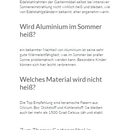
Edelstahlrahmen der Gartenmöbel selbst bei intensiver
Sonneneinstrahlung nicht wirklich heiß und bleiben, wie
von Edelstahlgeländern bekannt, eher angenehm warm.
Wird Aluminium im Sommer
heiß?
ein bekannter Nachteil von Aluminium ist seine sehr
gute Wärmeleitfähigkeit, was im Sommer bei praller
Sonne problematisch werden kann. Besonders Kinder
können sich hier leicht verbrennen.
Welches Material wird nicht
heiß?
Die Top Empfehlung sind keramische Fasern aus
Silicium, Bor, Stickstoff und Kohlenstoff. Sie bleiben
auch bei mehr als 1500 Grad Celsius zäh und stabil.