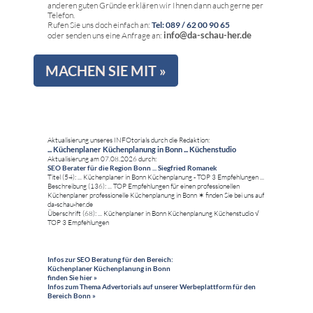
anderen guten Gründe erklären wir Ihnen dann auch gerne per
Telefon.
Rufen Sie uns doch einfach an:
Tel: 089 / 62 00 90 65
info@da-schau-her.de
oder senden uns eine Anfrage an:
MACHEN SIE MIT »
Aktualisierung unseres INFOtorials durch die Redaktion:
... Küchenplaner Küchenplanung in Bonn ... Küchenstudio
Aktualisierung am 07.08.2026 durch:
SEO Berater für die Region Bonn ... Siegfried Romanek
Titel (54): ... Küchenplaner in Bonn Küchenplanung - TOP 3 Empfehlungen ...
Beschreibung (136): ... TOP Empfehlungen für einen professionellen
Küchenplaner professionelle Küchenplanung in Bonn ✶ finden Sie bei uns auf
da-schau-her.de
Überschrift (68): ... Küchenplaner in Bonn Küchenplanung Küchenstudio √
TOP 3 Empfehlungen
Infos zur SEO Beratung für den Bereich:
Küchenplaner Küchenplanung in Bonn
finden Sie hier »
Infos zum Thema Advertorials auf unserer Werbeplattform für den
Bereich Bonn »