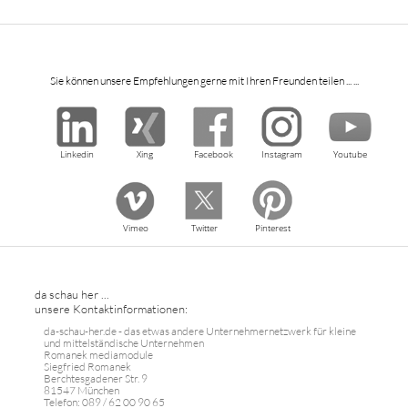
Sie können unsere Empfehlungen gerne mit Ihren Freunden teilen ... ...
Linkedin
Xing
Facebook
Instagram
Youtube
Vimeo
Twitter
Pinterest
da schau her ...
unsere Kontaktinformationen:
da-schau-her.de - das etwas andere Unternehmernetzwerk für kleine
und mittelständische Unternehmen
Romanek mediamodule
Siegfried Romanek
Berchtesgadener Str. 9
81547 München
Telefon: 089 / 62 00 90 65