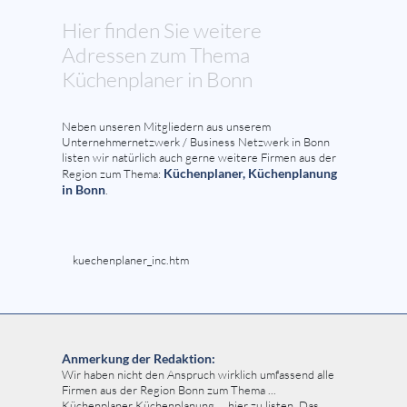
Hier finden Sie weitere
Adressen zum Thema
Küchenplaner in Bonn
Neben unseren Mitgliedern aus unserem
Unternehmernetzwerk / Business Netzwerk in Bonn
listen wir natürlich auch gerne weitere Firmen aus der
Küchenplaner, Küchenplanung
Region zum Thema:
in Bonn
.
kuechenplaner_inc.htm
Anmerkung der Redaktion:
Wir haben nicht den Anspruch wirklich umfassend alle
Firmen aus der Region Bonn zum Thema ...
Küchenplaner Küchenplanung ... hier zu listen. Das