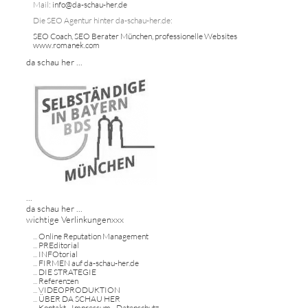
Mail:
info@da-schau-her.de
Die SEO Agentur hinter da-schau-her.de:
SEO Coach, SEO Berater München, professionelle Websites
www.romanek.com
da schau her ...
...
da schau her ...
wichtige Verlinkungenxxx
...
Online Reputation Management
...
PREditorial
...
INFOtorial
...
FIRMEN auf da-schau-her.de
...
DIE STRATEGIE
...
Referenzen
...
VIDEOPRODUKTION
...
ÜBER DA SCHAU HER
...
Kontakt - Impressum - Datenschutz