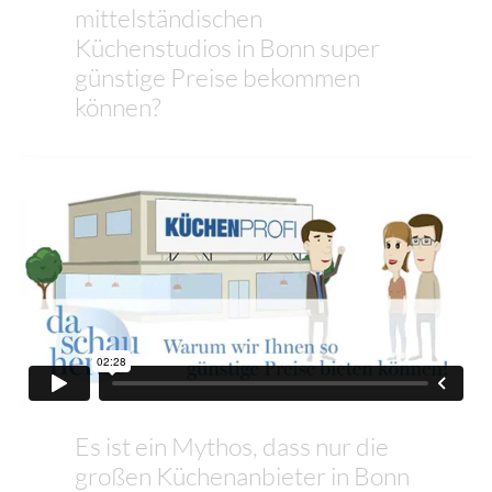
mittelständischen
Küchenstudios in Bonn super
günstige Preise bekommen
können?
Es ist ein Mythos, dass nur die
großen Küchenanbieter in Bonn