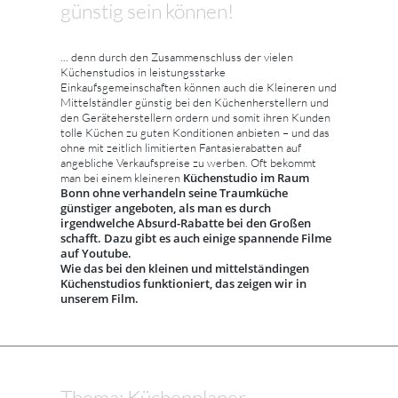
günstig sein können!
... denn durch den Zusammenschluss der vielen
Küchenstudios in leistungsstarke
Einkaufsgemeinschaften können auch die Kleineren und
Mittelständler günstig bei den Küchenherstellern und
den Geräteherstellern ordern und somit ihren Kunden
tolle Küchen zu guten Konditionen anbieten – und das
ohne mit zeitlich limitierten Fantasierabatten auf
angebliche Verkaufspreise zu werben. Oft bekommt
Küchenstudio im Raum
man bei einem kleineren
Bonn ohne verhandeln seine Traumküche
günstiger angeboten, als man es durch
irgendwelche Absurd-Rabatte bei den Großen
schafft. Dazu gibt es auch einige spannende Filme
auf Youtube.
Wie das bei den kleinen und mittelständingen
Küchenstudios funktioniert, das zeigen wir in
unserem Film.
Thema: Küchenplaner