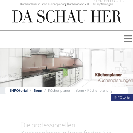
FIRMEN LOG-IN
Küchenplaner in Bonn Küchenplanung Küchenstudio √ TOP 3 Empfehlungen
Küchenplaner in Bonn • Küchenplanung
INFOtorial
Bonn
INFOtorial
Die professionellen
Küchenplaner in Bonn finden Sie