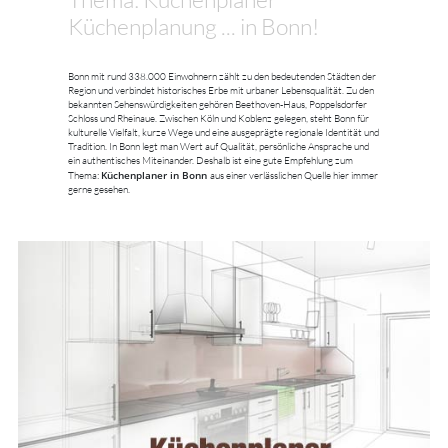
Küchenplanung ... in Bonn!
Bonn mit rund 338.000 Einwohnern zählt zu den bedeutenden Städten der
Region und verbindet historisches Erbe mit urbaner Lebensqualität. Zu den
bekannten Sehenswürdigkeiten gehören Beethoven-Haus, Poppelsdorfer
Schloss und Rheinaue. Zwischen Köln und Koblenz gelegen, steht Bonn für
kulturelle Vielfalt, kurze Wege und eine ausgeprägte regionale Identität und
Tradition. In Bonn legt man Wert auf Qualität, persönliche Ansprache und
ein authentisches Miteinander. Deshalb ist eine gute Empfehlung zum
Küchenplaner in Bonn
Thema:
aus einer verlässlichen Quelle hier immer
gerne gesehen.