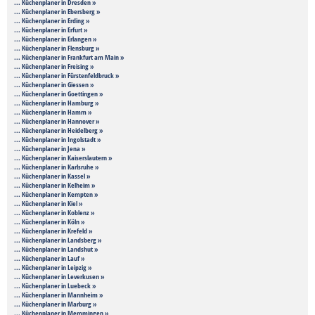
... Küchenplaner in Dresden »
... Küchenplaner in Ebersberg »
... Küchenplaner in Erding »
... Küchenplaner in Erfurt »
... Küchenplaner in Erlangen »
... Küchenplaner in Flensburg »
... Küchenplaner in Frankfurt am Main »
... Küchenplaner in Freising »
... Küchenplaner in Fürstenfeldbruck »
... Küchenplaner in Giessen »
... Küchenplaner in Goettingen »
... Küchenplaner in Hamburg »
... Küchenplaner in Hamm »
... Küchenplaner in Hannover »
... Küchenplaner in Heidelberg »
... Küchenplaner in Ingolstadt »
... Küchenplaner in Jena »
... Küchenplaner in Kaiserslautern »
... Küchenplaner in Karlsruhe »
... Küchenplaner in Kassel »
... Küchenplaner in Kelheim »
... Küchenplaner in Kempten »
... Küchenplaner in Kiel »
... Küchenplaner in Koblenz »
... Küchenplaner in Köln »
... Küchenplaner in Krefeld »
... Küchenplaner in Landsberg »
... Küchenplaner in Landshut »
... Küchenplaner in Lauf »
... Küchenplaner in Leipzig »
... Küchenplaner in Leverkusen »
... Küchenplaner in Luebeck »
... Küchenplaner in Mannheim »
... Küchenplaner in Marburg »
... Küchenplaner in Memmingen »