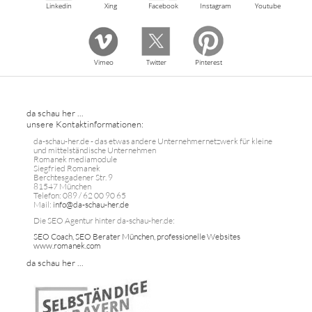
Linkedin
Xing
Facebook
Instagram
Youtube
Vimeo
Twitter
Pinterest
da schau her ...
unsere Kontaktinformationen:
da-schau-her.de - das etwas andere Unternehmernetzwerk für kleine
und mittelständische Unternehmen
Romanek mediamodule
Siegfried Romanek
Berchtesgadener Str. 9
81547 München
Telefon: 089 / 62 00 90 65
Mail:
info@da-schau-her.de
Die SEO Agentur hinter da-schau-her.de:
SEO Coach, SEO Berater München, professionelle Websites
www.romanek.com
da schau her ...