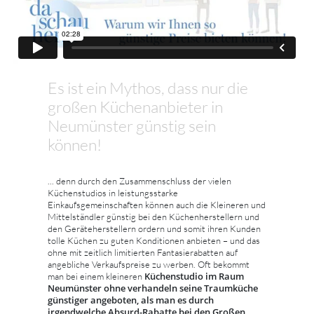
Es ist ein Mythos, dass nur die
großen Küchenanbieter in
Neumünster günstig sein
können!
... denn durch den Zusammenschluss der vielen
Küchenstudios in leistungsstarke
Einkaufsgemeinschaften können auch die Kleineren und
Mittelständler günstig bei den Küchenherstellern und
den Geräteherstellern ordern und somit ihren Kunden
tolle Küchen zu guten Konditionen anbieten – und das
ohne mit zeitlich limitierten Fantasierabatten auf
angebliche Verkaufspreise zu werben. Oft bekommt
Küchenstudio im Raum
man bei einem kleineren
Neumünster ohne verhandeln seine Traumküche
günstiger angeboten, als man es durch
irgendwelche Absurd-Rabatte bei den Großen