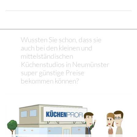
Wussten Sie schon, dass sie
auch bei den kleinen und
mittelständischen
Küchenstudios in Neumünster
super günstige Preise
bekommen können?