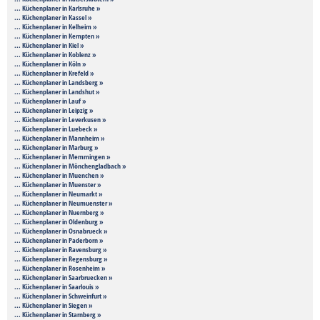
... Küchenplaner in Karlsruhe »
... Küchenplaner in Kassel »
... Küchenplaner in Kelheim »
... Küchenplaner in Kempten »
... Küchenplaner in Kiel »
... Küchenplaner in Koblenz »
... Küchenplaner in Köln »
... Küchenplaner in Krefeld »
... Küchenplaner in Landsberg »
... Küchenplaner in Landshut »
... Küchenplaner in Lauf »
... Küchenplaner in Leipzig »
... Küchenplaner in Leverkusen »
... Küchenplaner in Luebeck »
... Küchenplaner in Mannheim »
... Küchenplaner in Marburg »
... Küchenplaner in Memmingen »
... Küchenplaner in Mönchengladbach »
... Küchenplaner in Muenchen »
... Küchenplaner in Muenster »
... Küchenplaner in Neumarkt »
... Küchenplaner in Neumuenster »
... Küchenplaner in Nuernberg »
... Küchenplaner in Oldenburg »
... Küchenplaner in Osnabrueck »
... Küchenplaner in Paderborn »
... Küchenplaner in Ravensburg »
... Küchenplaner in Regensburg »
... Küchenplaner in Rosenheim »
... Küchenplaner in Saarbruecken »
... Küchenplaner in Saarlouis »
... Küchenplaner in Schweinfurt »
... Küchenplaner in Siegen »
... Küchenplaner in Starnberg »