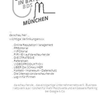
...
da schau her ...
wichtige Verlinkungenxxx
...
Online Reputation Management
...
PREditorial
...
INFOtorial
...
FIRMEN auf da-schau-her.de
...
DIE STRATEGIE
...
Referenzen
...
VIDEOPRODUKTION
...
ÜBER DA SCHAU HER
...
Kontakt - Impressum - Datenschutz
...
Die Sitemap von da-schau-her.de
...
Log-In für Firmen
da-schau-her.de ... das einzigartige Unternehmernetzwerk . Business
Netzwerk aus München für mehr Reichweite und ein bessere Ranking
bei Google & Co.