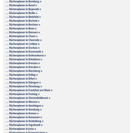
... Küchenplaner in Bamberg »
... Küchenplaner in Basel »
... Küchenplaner in Bayreuth »
... Küchenplaner in Berlin »
... Küchenplaner in Bielefeld »
... Küchenplaner in Bocholt »
... Küchenplaner in Bochum »
... Küchenplaner in Bonn »
... Küchenplaner in Bremen »
... Küchenplaner in Cham »
... Küchenplaner in Chemnitz »
... Küchenplaner in Cottbus »
... Küchenplaner in Dachau »
... Küchenplaner in Darmstadt »
... Küchenplaner in Delmenhorst »
... Küchenplaner in Dinslaken »
... Küchenplaner in Dorsten »
... Küchenplaner in Dresden »
... Küchenplaner in Ebersberg »
... Küchenplaner in Erding »
... Küchenplaner in Erfurt »
... Küchenplaner in Erlangen »
... Küchenplaner in Flensburg »
... Küchenplaner in Frankfurt am Main »
... Küchenplaner in Freising »
... Küchenplaner in Fürstenfeldbruck »
... Küchenplaner in Giessen »
... Küchenplaner in Goettingen »
... Küchenplaner in Hamburg »
... Küchenplaner in Hamm »
... Küchenplaner in Hannover »
... Küchenplaner in Heidelberg »
... Küchenplaner in Ingolstadt »
... Küchenplaner in Jena »
... Küchenplaner in Kaiserslautern »