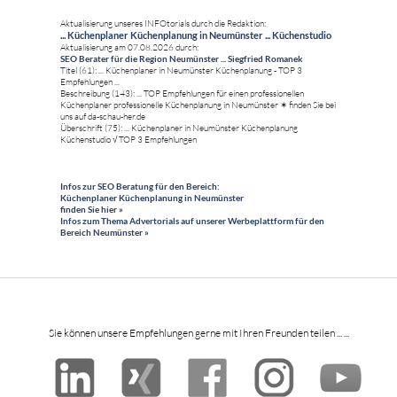
Aktualisierung unseres INFOtorials durch die Redaktion:
... Küchenplaner Küchenplanung in Neumünster ... Küchenstudio
Aktualisierung am 07.08.2026 durch:
SEO Berater für die Region Neumünster ... Siegfried Romanek
Titel (61): ... Küchenplaner in Neumünster Küchenplanung - TOP 3
Empfehlungen ...
Beschreibung (143): ... TOP Empfehlungen für einen professionellen
Küchenplaner professionelle Küchenplanung in Neumünster ✶ finden Sie bei
uns auf da-schau-her.de
Überschrift (75): ... Küchenplaner in Neumünster Küchenplanung
Küchenstudio √ TOP 3 Empfehlungen
Infos zur SEO Beratung für den Bereich:
Küchenplaner Küchenplanung in Neumünster
finden Sie hier »
Infos zum Thema Advertorials auf unserer Werbeplattform für den
Bereich Neumünster »
Sie können unsere Empfehlungen gerne mit Ihren Freunden teilen ... ...