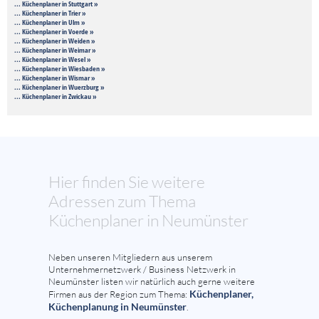
... Küchenplaner in Stuttgart »
... Küchenplaner in Trier »
... Küchenplaner in Ulm »
... Küchenplaner in Voerde »
... Küchenplaner in Weiden »
... Küchenplaner in Weimar »
... Küchenplaner in Wesel »
... Küchenplaner in Wiesbaden »
... Küchenplaner in Wismar »
... Küchenplaner in Wuerzburg »
... Küchenplaner in Zwickau »
Hier finden Sie weitere
Adressen zum Thema
Küchenplaner in Neumünster
Neben unseren Mitgliedern aus unserem
Unternehmernetzwerk / Business Netzwerk in
Neumünster listen wir natürlich auch gerne weitere
Küchenplaner,
Firmen aus der Region zum Thema:
Küchenplanung in Neumünster
.