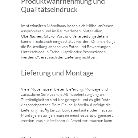
Produktwahrnehmung und
Qualitätseindruck
Im stationären Möbelhaus lassen sich Möbel anfassen,
ausprobieren und im Raum erleben. Materialien,
Oberflächen, Sitzkomfort und Verarbeitungsdetails
können realistisch eingeschätzt werden. Online erfolgt
die Beurteilung anhand von Fotos und Bewertungen.
Unterschiede in Farbe, Haptik oder Proportionen
werden oft erst nach der Lieferung sichtbar.
Lieferung und Montage
Viele Möbelhäuser bieten Lieferung, Montage und
zusätzliche Services wie Altmöbelentsorgung an.
Zuständigkeiten sind klar geregelt, und es gibt feste
Ansprechpartner. Beim Online-Möbelkauf erfolgt die
Lieferung häufig bis zur Bordsteinkante oder Haustür.
Montageleistungen müssen meist separat organisiert
werden, was zusätzlichen Aufwand verursachen kann.