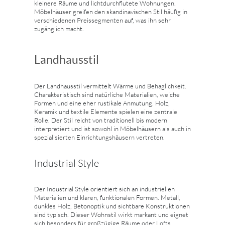
kleinere Räume und lichtdurchflutete Wohnungen.
Möbelhäuser greifen den skandinavischen Stil häufig in
verschiedenen Preissegmenten auf, was ihn sehr
zugänglich macht.
Landhausstil
Der Landhausstil vermittelt Wärme und Behaglichkeit.
Charakteristisch sind natürliche Materialien, weiche
Formen und eine eher rustikale Anmutung. Holz,
Keramik und textile Elemente spielen eine zentrale
Rolle. Der Stil reicht von traditionell bis modern
interpretiert und ist sowohl in Möbelhäusern als auch in
spezialisierten Einrichtungshäusern vertreten.
Industrial Style
Der Industrial Style orientiert sich an industriellen
Materialien und klaren, funktionalen Formen. Metall,
dunkles Holz, Betonoptik und sichtbare Konstruktionen
sind typisch. Dieser Wohnstil wirkt markant und eignet
sich besonders für großzügige Räume oder Lofts.