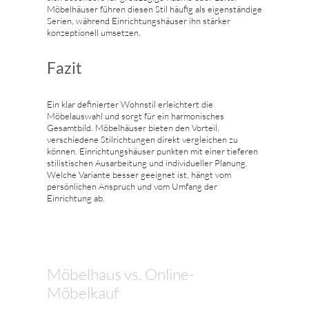
Möbelhäuser führen diesen Stil häufig als eigenständige
Serien, während Einrichtungshäuser ihn stärker
konzeptionell umsetzen.
Fazit
Ein klar definierter Wohnstil erleichtert die
Möbelauswahl und sorgt für ein harmonisches
Gesamtbild. Möbelhäuser bieten den Vorteil,
verschiedene Stilrichtungen direkt vergleichen zu
können. Einrichtungshäuser punkten mit einer tieferen
stilistischen Ausarbeitung und individueller Planung.
Welche Variante besser geeignet ist, hängt vom
persönlichen Anspruch und vom Umfang der
Einrichtung ab.
Möbelhaus vs. Online-
Möbelkauf