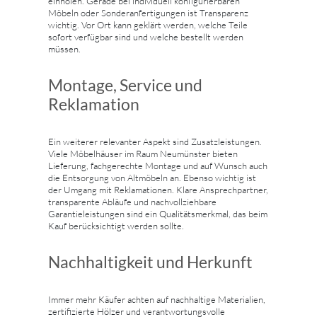
einholen. Gerade bei individuell konfigurierbaren
Möbeln oder Sonderanfertigungen ist Transparenz
wichtig. Vor Ort kann geklärt werden, welche Teile
sofort verfügbar sind und welche bestellt werden
müssen.
Montage, Service und
Reklamation
Ein weiterer relevanter Aspekt sind Zusatzleistungen.
Viele Möbelhäuser im Raum Neumünster bieten
Lieferung, fachgerechte Montage und auf Wunsch auch
die Entsorgung von Altmöbeln an. Ebenso wichtig ist
der Umgang mit Reklamationen. Klare Ansprechpartner,
transparente Abläufe und nachvollziehbare
Garantieleistungen sind ein Qualitätsmerkmal, das beim
Kauf berücksichtigt werden sollte.
Nachhaltigkeit und Herkunft
Immer mehr Käufer achten auf nachhaltige Materialien,
zertifizierte Hölzer und verantwortungsvolle