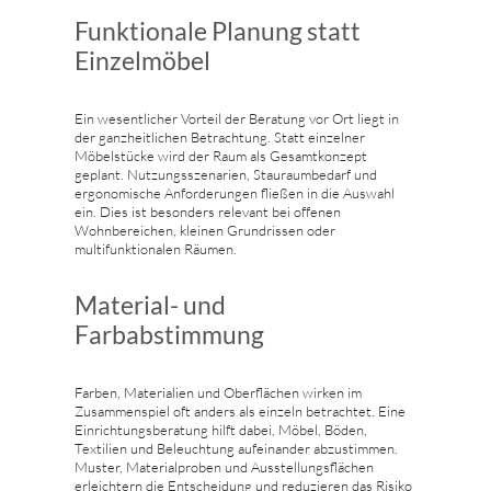
Funktionale Planung statt
Einzelmöbel
Ein wesentlicher Vorteil der Beratung vor Ort liegt in
der ganzheitlichen Betrachtung. Statt einzelner
Möbelstücke wird der Raum als Gesamtkonzept
geplant. Nutzungsszenarien, Stauraumbedarf und
ergonomische Anforderungen fließen in die Auswahl
ein. Dies ist besonders relevant bei offenen
Wohnbereichen, kleinen Grundrissen oder
multifunktionalen Räumen.
Material- und
Farbabstimmung
Farben, Materialien und Oberflächen wirken im
Zusammenspiel oft anders als einzeln betrachtet. Eine
Einrichtungsberatung hilft dabei, Möbel, Böden,
Textilien und Beleuchtung aufeinander abzustimmen.
Muster, Materialproben und Ausstellungsflächen
erleichtern die Entscheidung und reduzieren das Risiko