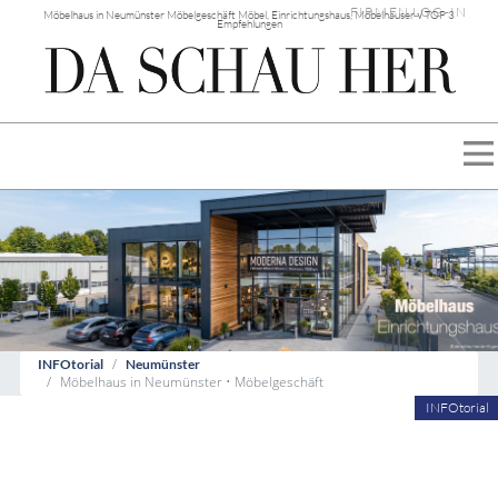
FIRMEN LOG-IN
Möbelhaus in Neumünster Möbelgeschäft Möbel, Einrichtungshaus, Möbelhäuser √ TOP 3
Empfehlungen
INFOtorial
Neumünster
Möbelhaus in Neumünster • Möbelgeschäft
INFOtorial