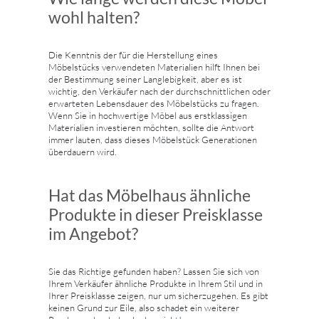
wohl halten?
Die Kenntnis der für die Herstellung eines
Möbelstücks verwendeten Materialien hilft Ihnen bei
der Bestimmung seiner Langlebigkeit, aber es ist
wichtig, den Verkäufer nach der durchschnittlichen oder
erwarteten Lebensdauer des Möbelstücks zu fragen.
Wenn Sie in hochwertige Möbel aus erstklassigen
Materialien investieren möchten, sollte die Antwort
immer lauten, dass dieses Möbelstück Generationen
überdauern wird.
Hat das Möbelhaus ähnliche
Produkte in dieser Preisklasse
im Angebot?
Sie das Richtige gefunden haben? Lassen Sie sich von
Ihrem Verkäufer ähnliche Produkte in Ihrem Stil und in
Ihrer Preisklasse zeigen, nur um sicherzugehen. Es gibt
keinen Grund zur Eile, also schadet ein weiterer