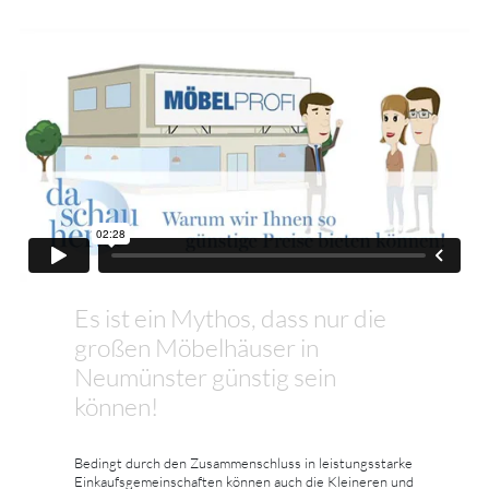
Es ist ein Mythos, dass nur die
großen Möbelhäuser in
Neumünster günstig sein
können!
Bedingt durch den Zusammenschluss in leistungsstarke
Einkaufsgemeinschaften können auch die Kleineren und