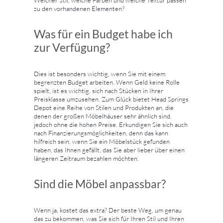
Welcher Stil, welche Farben und welche Textur passen
zu den vorhandenen Elementen?
Was für ein Budget habe ich
zur Verfügung?
Dies ist besonders wichtig, wenn Sie mit einem
begrenzten Budget arbeiten. Wenn Geld keine Rolle
spielt, ist es wichtig, sich nach Stücken in Ihrer
Preisklasse umzusehen. Zum Glück bietet Head Springs
Depot eine Reihe von Stilen und Produkten an, die
denen der großen Möbelhäuser sehr ähnlich sind,
jedoch ohne die hohen Preise. Erkundigen Sie sich auch
nach Finanzierungsmöglichkeiten, denn das kann
hilfreich sein, wenn Sie ein Möbelstück gefunden
haben, das Ihnen gefällt, das Sie aber lieber über einen
längeren Zeitraum bezahlen möchten.
Sind die Möbel anpassbar?
Wenn ja, kostet das extra? Der beste Weg, um genau
das zu bekommen, was Sie sich für Ihren Stil und Ihren