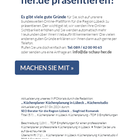
Es gibt viele gute Gründe
für Sie, sich auf unsrere
bundesweiten Online-Plattform für die Region Lübeck zu
präsentieren. Der wichtigst ist, wir werden Ihre Online-
Sichtbarkeit erhöhen und Sie werden automatisch mehr
Neukunden über Ihren Webauftritt kennenlernen! Die vielen
anderen guten Gründe erklären wir Ihnen dann auch gerne per
Telefon.
Rufen Sie uns doch einfach an:
Tel: 089 / 62 00 90 65
info@da-schau-her.de
oder senden uns eine Anfrage an:
MACHEN SIE MIT »
Aktualisierung unseres INFOtorials durch die Redaktion:
... Küchenplaner Küchenplanung in Lübeck ... Küchenstudio
Aktualisierung am 07.08.2026 durch:
SEO Berater für die Region Lübeck ... Siegfried Romanek
Titel (57): ... Küchenplaner in Lübeck Küchenplanung - TOP 3 Empfehlungen
...
Beschreibung (139): ... TOP Empfehlungen für einen professionellen
Küchenplaner professionelle Küchenplanung in Lübeck ✶ finden Sie bei uns
auf da-schau-her.de
Überschrift (71): ... Küchenplaner in Lübeck Küchenplanung Küchenstudio √