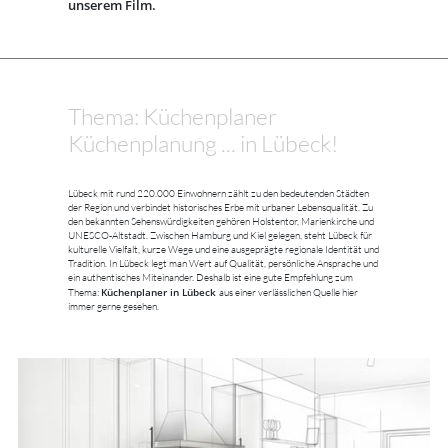
unserem Film.
Thema: Küchenplaner
Küchenplanung ... in Lübeck!
Lübeck mit rund 220.000 Einwohnern zählt zu den bedeutenden Städten
der Region und verbindet historisches Erbe mit urbaner Lebensqualität. Zu
den bekannten Sehenswürdigkeiten gehören Holstentor, Marienkirche und
UNESCO-Altstadt. Zwischen Hamburg und Kiel gelegen, steht Lübeck für
kulturelle Vielfalt, kurze Wege und eine ausgeprägte regionale Identität und
Tradition. In Lübeck legt man Wert auf Qualität, persönliche Ansprache und
ein authentisches Miteinander. Deshalb ist eine gute Empfehlung zum
Küchenplaner in Lübeck
Thema:
aus einer verlässlichen Quelle hier
immer gerne gesehen.