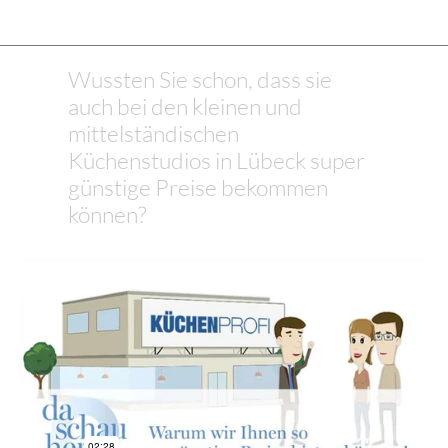
Wussten Sie schon, dass sie
auch bei den kleinen und
mittelständischen
Küchenstudios in Lübeck super
günstige Preise bekommen
können?