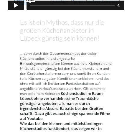
Es ist ein Mythos, dass nur die
großen Küchenanbieter in
Lübeck günstig sein können!
... denn durch den Zusammenschluss der vielen
Küchenstudios in leistungsstarke
Einkaufsgemeinschaften können auch die Kleineren und
Mittelständler günstig bei den Küchenherstellern und
den Geräteherstellern ordern und somit ihren Kunden
tolle Küchen zu guten Konditionen anbieten – und das
ohne mit zeitlich limitierten Fantasierabatten auf
angebliche Verkaufspreise zu werben. Oft bekommt
Küchenstudio im Raum
man bei einem kleineren
Lübeck ohne verhandeln seine Traumküche
günstiger angeboten, als man es durch
irgendwelche Absurd-Rabatte bei den Großen
schafft. Dazu gibt es auch einige spannende Filme
auf Youtube.
Wie das bei den kleinen und mittelständingen
Küchenstudios funktioniert, das zeigen wir in