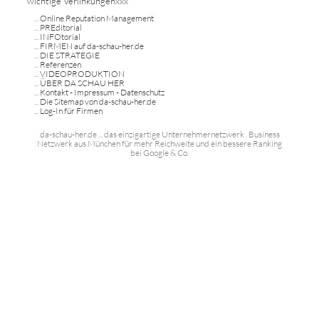
wichtige Verlinkungenxxx
...
Online Reputation Management
...
PREditorial
...
INFOtorial
...
FIRMEN auf da-schau-her.de
...
DIE STRATEGIE
...
Referenzen
...
VIDEOPRODUKTION
...
ÜBER DA SCHAU HER
...
Kontakt - Impressum - Datenschutz
...
Die Sitemap von da-schau-her.de
...
Log-In für Firmen
da-schau-her.de ... das einzigartige Unternehmernetzwerk . Business
Netzwerk aus München für mehr Reichweite und ein bessere Ranking
bei Google & Co.