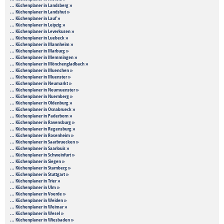
... Küchenplaner in Landsberg »
... Küchenplaner in Landshut »
... Küchenplaner in Lauf »
... Küchenplaner in Leipzig »
... Küchenplaner in Leverkusen »
... Küchenplaner in Luebeck »
... Küchenplaner in Mannheim »
... Küchenplaner in Marburg »
... Küchenplaner in Memmingen »
... Küchenplaner in Mönchengladbach »
... Küchenplaner in Muenchen »
... Küchenplaner in Muenster »
... Küchenplaner in Neumarkt »
... Küchenplaner in Neumuenster »
... Küchenplaner in Nuernberg »
... Küchenplaner in Oldenburg »
... Küchenplaner in Osnabrueck »
... Küchenplaner in Paderborn »
... Küchenplaner in Ravensburg »
... Küchenplaner in Regensburg »
... Küchenplaner in Rosenheim »
... Küchenplaner in Saarbruecken »
... Küchenplaner in Saarlouis »
... Küchenplaner in Schweinfurt »
... Küchenplaner in Siegen »
... Küchenplaner in Starnberg »
... Küchenplaner in Stuttgart »
... Küchenplaner in Trier »
... Küchenplaner in Ulm »
... Küchenplaner in Voerde »
... Küchenplaner in Weiden »
... Küchenplaner in Weimar »
... Küchenplaner in Wesel »
... Küchenplaner in Wiesbaden »