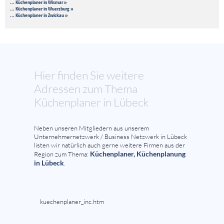
... Küchenplaner in Wismar »
... Küchenplaner in Wuerzburg »
... Küchenplaner in Zwickau »
Hier finden Sie weitere
Adressen zum Thema
Küchenplaner in Lübeck
Neben unseren Mitgliedern aus unserem
Unternehmernetzwerk / Business Netzwerk in Lübeck
listen wir natürlich auch gerne weitere Firmen aus der
Küchenplaner, Küchenplanung
Region zum Thema:
in Lübeck
.
kuechenplaner_inc.htm