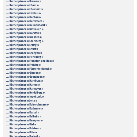
... Küchenplaner in Bremen »
... Küchenplaner in Cham »
... Küchenplaner in Chemnitz »
... Küchenplaner in Cottbus »
... Küchenplaner in Dachau »
... Küchenplaner in Darmstadt »
... Küchenplaner in Delmenhorst »
... Küchenplaner in Dinslaken »
... Küchenplaner in Dorsten »
... Küchenplaner in Dresden »
... Küchenplaner in Ebersberg »
... Küchenplaner in Erding »
... Küchenplaner in Erfurt »
... Küchenplaner in Erlangen »
... Küchenplaner in Flensburg »
... Küchenplaner in Frankfurt am Main »
... Küchenplaner in Freising »
... Küchenplaner in Fürstenfeldbruck »
... Küchenplaner in Giessen »
... Küchenplaner in Goettingen »
... Küchenplaner in Hamburg »
... Küchenplaner in Hamm »
... Küchenplaner in Hannover »
... Küchenplaner in Heidelberg »
... Küchenplaner in Ingolstadt »
... Küchenplaner in Jena »
... Küchenplaner in Kaiserslautern »
... Küchenplaner in Karlsruhe »
... Küchenplaner in Kassel »
... Küchenplaner in Kelheim »
... Küchenplaner in Kempten »
... Küchenplaner in Kiel »
... Küchenplaner in Koblenz »
... Küchenplaner in Köln »
... Küchenplaner in Krefeld »