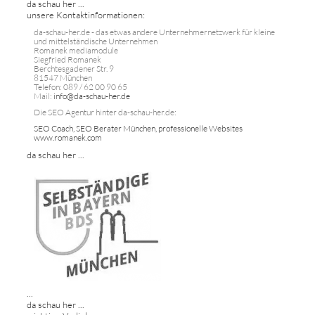
da schau her ...
unsere Kontaktinformationen:
da-schau-her.de - das etwas andere Unternehmernetzwerk für kleine
und mittelständische Unternehmen
Romanek mediamodule
Siegfried Romanek
Berchtesgadener Str. 9
81547 München
Telefon: 089 / 62 00 90 65
Mail:
info@da-schau-her.de
Die SEO Agentur hinter da-schau-her.de:
SEO Coach, SEO Berater München, professionelle Websites
www.romanek.com
da schau her ...
...
da schau her ...