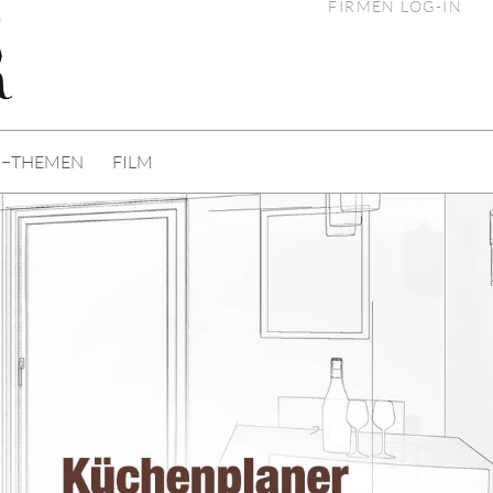
FIRMEN LOG-IN
n
I−THEMEN
FILM