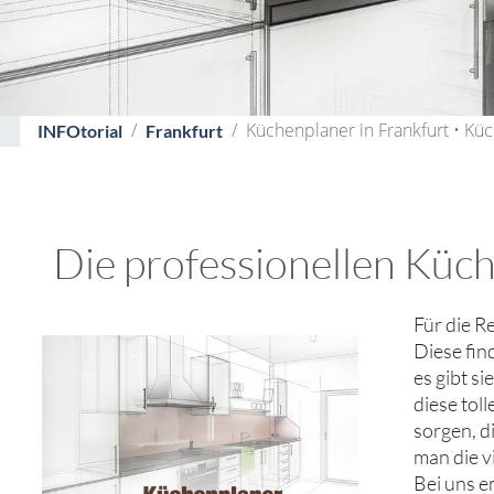
Küchenplaner in Frankfurt • K
INFOtorial
Frankfurt
Die professionellen Küch
Für die R
Diese fin
es gibt s
diese tol
sorgen, d
man die v
Bei uns e