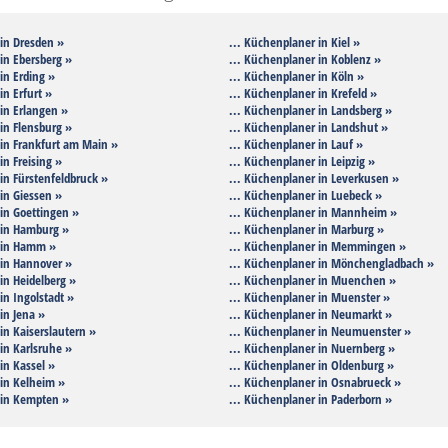
 in Dresden »
... Küchenplaner in Kiel »
in Ebersberg »
... Küchenplaner in Koblenz »
in Erding »
... Küchenplaner in Köln »
in Erfurt »
... Küchenplaner in Krefeld »
in Erlangen »
... Küchenplaner in Landsberg »
in Flensburg »
... Küchenplaner in Landshut »
 in Frankfurt am Main »
... Küchenplaner in Lauf »
in Freising »
... Küchenplaner in Leipzig »
in Fürstenfeldbruck »
... Küchenplaner in Leverkusen »
in Giessen »
... Küchenplaner in Luebeck »
in Goettingen »
... Küchenplaner in Mannheim »
 in Hamburg »
... Küchenplaner in Marburg »
 in Hamm »
... Küchenplaner in Memmingen »
 in Hannover »
... Küchenplaner in Mönchengladbach »
in Heidelberg »
... Küchenplaner in Muenchen »
in Ingolstadt »
... Küchenplaner in Muenster »
in Jena »
... Küchenplaner in Neumarkt »
in Kaiserslautern »
... Küchenplaner in Neumuenster »
in Karlsruhe »
... Küchenplaner in Nuernberg »
in Kassel »
... Küchenplaner in Oldenburg »
 in Kelheim »
... Küchenplaner in Osnabrueck »
 in Kempten »
... Küchenplaner in Paderborn »