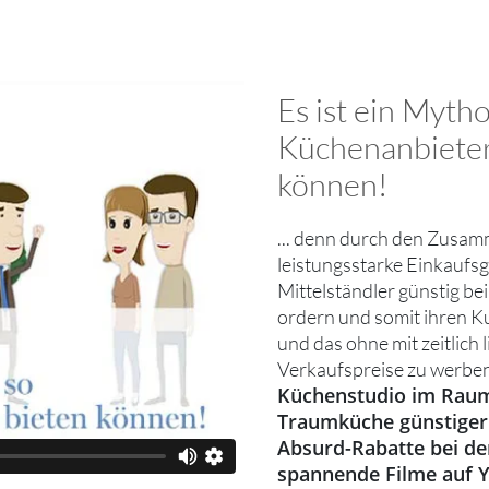
Es ist ein Myth
Küchenanbieter 
können!
... denn durch den Zusam
leistungsstarke Einkaufs
Mittelständler günstig be
ordern und somit ihren K
und das ohne mit zeitlich 
Verkaufspreise zu werben
Küchenstudio im Raum
Traumküche günstiger
Absurd-Rabatte bei den
spannende Filme auf 