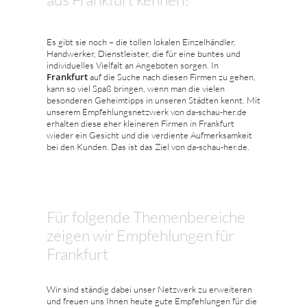
Es gibt sie noch – die tollen lokalen Einzelhändler,
Handwerker, Dienstleister, die für eine buntes und
individuelles Vielfalt an Angeboten sorgen. In
Frankfurt
auf die Suche nach diesen Firmen zu gehen,
kann so viel Spaß bringen, wenn man die vielen
besonderen Geheimtipps in unseren Städten kennt. Mit
unserem Empfehlungsnetzwerk von da-schau-her.de
erhalten diese eher kleineren Firmen in Frankfurt
wieder ein Gesicht und die verdiente Aufmerksamkeit
bei den Kunden. Das ist das Ziel von da-schau-her.de.
Für folgende Themenbereiche
zeigen wir Empfehlungen für
Frankfurt
Wir sind ständig dabei unser Netzwerk zu erweiteren
und freuen uns Ihnen heute gute Empfehlungen für die