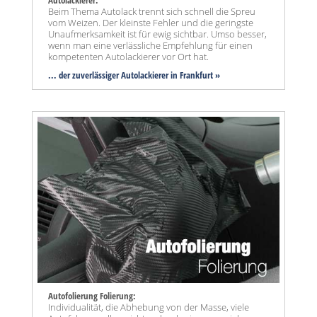
Beim Thema Autolack trennt sich schnell die Spreu
vom Weizen. Der kleinste Fehler und die geringste
Unaufmerksamkeit ist für ewig sichtbar. Umso besser,
wenn man eine verlässliche Empfehlung für einen
kompetenten Autolackierer vor Ort hat.
... der zuverlässiger Autolackierer in Frankfurt »
Autofolierung Folierung:
Individualität, die Abhebung von der Masse, viele