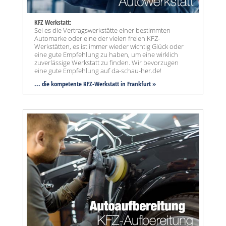
KFZ Werkstatt:
Sei es die Vertragswerkstätte einer bestimmten
Automarke oder eine der vielen freien KFZ-
Werkstätten, es ist immer wieder wichtig Glück oder
eine gute Empfehlung zu haben, um eine wirklich
zuverlässige Werkstatt zu finden. Wir bevorzugen
eine gute Empfehlung auf da-schau-her.de!
... die kompetente KFZ-Werkstatt in Frankfurt »