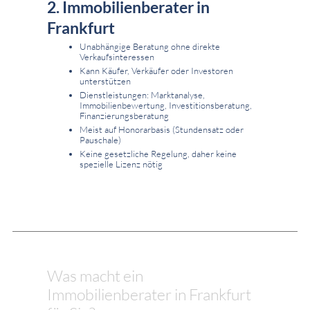
2. Immobilienberater in
Frankfurt
Unabhängige Beratung ohne direkte
Verkaufsinteressen
Kann Käufer, Verkäufer oder Investoren
unterstützen
Dienstleistungen: Marktanalyse,
Immobilienbewertung, Investitionsberatung,
Finanzierungsberatung
Meist auf Honorarbasis (Stundensatz oder
Pauschale)
Keine gesetzliche Regelung, daher keine
spezielle Lizenz nötig
Was macht ein
Immobilienberater in Frankfurt