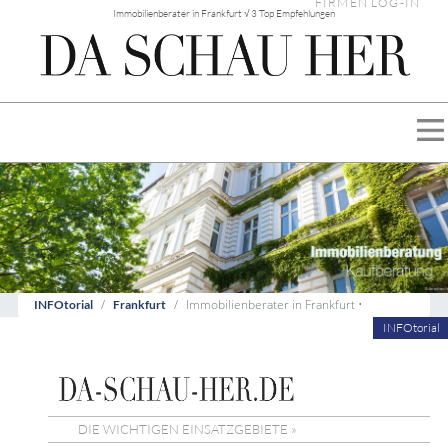
FIRMEN LOG-IN
Immobilienberater in Frankfurt √ 3 Top Empfehlungen
Immobilienberater in Frankfurt •
INFOtorial
Frankfurt
INFOtorial
DIE WICHTIGEN EINSATZGEBIETE »