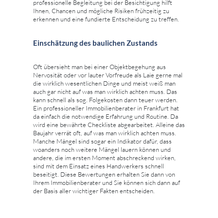
professionelle Begleitung bei der Besichtigung hilft
Ihnen, Chancen und mögliche Risiken frühzeitig zu
erkennen und eine fundierte Entscheidung zu treffen.
Einschätzung des baulichen Zustands
Oft übersieht man bei einer Objektbegehung aus
Nervosität oder vor lauter Vorfreude als Laie gerne mal
die wirklich wesentlichen Dinge und meist weiß man
auch gar nicht auf was man wirklich achten muss. Das
kann schnell als sog. Folgekosten dann teuer werden.
Ein professioneller Immobilienberater in Frankfurt hat
da einfach die notwendige Erfahrung und Routine. Da
wird eine bewährte Checkliste abgearbeitet. Alleine das
Baujahr verrät oft, auf was man wirklich achten muss.
Manche Mängel sind sogar ein Indikator dafür, dass
woanders noch weitere Mängel lauern können und
andere, die im ersten Moment abschreckend wirken,
sind mit dem Einsatz eines Handwerkers schnell
beseitigt. Diese Bewertungen erhalten Sie dann von
Ihrem Immobilienberater und Sie können sich dann auf
der Basis aller wichtiger Fakten entscheiden.