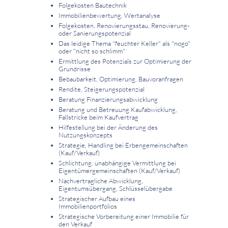
Folgekosten Bautechnik
Immobilienbewertung, Wertanalyse
Folgekosten, Renovierungsstau, Renovierung-
oder Sanierungspotenzial
Das leidige Thema "feuchter Keller" als "nogo"
oder "nicht so schlimm"
Ermittlung des Potenzials zur Optimierung der
Grundrisse
Bebaubarkeit, Optimierung, Bauvoranfragen
Rendite, Steigerungspotenzial
Beratung Finanzierungsabwicklung
Beratung und Betreuung Kaufabwicklung,
Fallstricke beim Kaufvertrag
Hilfestellung bei der Änderung des
Nutzungskonzepts
Strategie, Handling bei Erbengemeinschaften
(Kauf/Verkauf)
Schlichtung, unabhängige Vermittlung bei
Eigentümergemeinschaften (Kauf/Verkauf)
Nachvertragliche Abwicklung,
Eigentumsübergang, Schlüsselübergabe
Strategischer Aufbau eines
Immobilienportfolios
Strategische Vorbereitung einer Immobilie für
den Verkauf