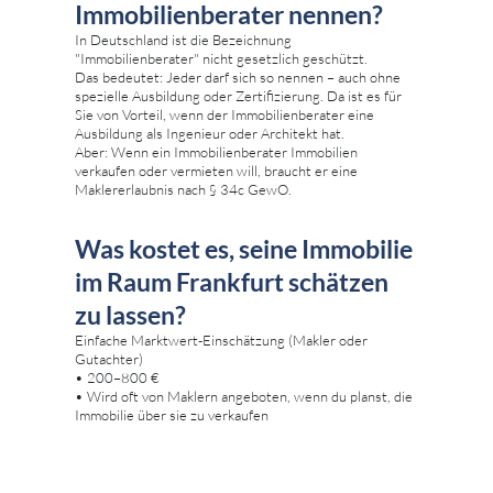
Immobilienberater nennen?
In Deutschland ist die Bezeichnung
"Immobilienberater" nicht gesetzlich geschützt.
Das bedeutet: Jeder darf sich so nennen – auch ohne
spezielle Ausbildung oder Zertifizierung. Da ist es für
Sie von Vorteil, wenn der Immobilienberater eine
Ausbildung als Ingenieur oder Architekt hat.
Aber: Wenn ein Immobilienberater Immobilien
verkaufen oder vermieten will, braucht er eine
Maklererlaubnis nach § 34c GewO.
Was kostet es, seine Immobilie
im Raum Frankfurt schätzen
zu lassen?
Einfache Marktwert-Einschätzung (Makler oder
Gutachter)
• 200–800 €
• Wird oft von Maklern angeboten, wenn du planst, die
Immobilie über sie zu verkaufen