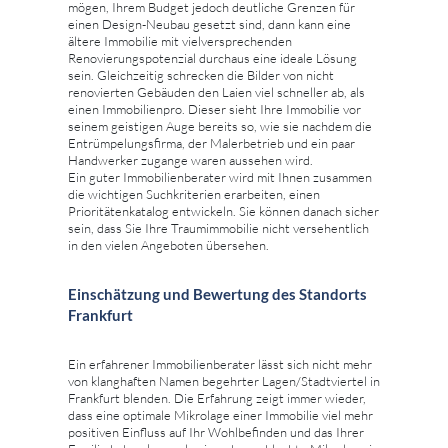
mögen, Ihrem Budget jedoch deutliche Grenzen für
einen Design-Neubau gesetzt sind, dann kann eine
ältere Immobilie mit vielversprechenden
Renovierungspotenzial durchaus eine ideale Lösung
sein. Gleichzeitig schrecken die Bilder von nicht
renovierten Gebäuden den Laien viel schneller ab, als
einen Immobilienpro. Dieser sieht Ihre Immobilie vor
seinem geistigen Auge bereits so, wie sie nachdem die
Entrümpelungsfirma, der Malerbetrieb und ein paar
Handwerker zugange waren aussehen wird.
Ein guter Immobilienberater wird mit Ihnen zusammen
die wichtigen Suchkriterien erarbeiten, einen
Prioritätenkatalog entwickeln. Sie können danach sicher
sein, dass Sie Ihre Traumimmobilie nicht versehentlich
in den vielen Angeboten übersehen.
Einschätzung und Bewertung des Standorts
Frankfurt
Ein erfahrener Immobilienberater lässt sich nicht mehr
von klanghaften Namen begehrter Lagen/Stadtviertel in
Frankfurt blenden. Die Erfahrung zeigt immer wieder,
dass eine optimale Mikrolage einer Immobilie viel mehr
positiven Einfluss auf Ihr Wohlbefinden und das Ihrer