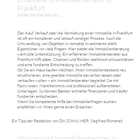
Frankfurt
finden Sie hier bei uns ...
Der Kauf, Verkauf oder die Vermietung einer Immobilie in Frankfurt
ist oft ein komplexer und zeitaufwendiger Prozess. Auch die
Umwandlung von Objekten in rentable Investments stellt
Eigentümer vor viele Fragen. Hier bietet die Immobilienberatung
wertvolle Unterstützung: Ein erfahrener Immobilienberater aus
Frankfurt hilft dabei, Chancen und Risiken realistisch einzuschätzen
und eine fundierte Entscheidung zu treffen.
Ob Sie ein Haus kaufen möchten, Ihren Immobilienbestand neu
strukturieren, eine geerbte Immobilie bewerten lassen oder
verkaufen wollen – ein Immobilienberater begleitet Sie mit
Fachwissen, Marktkenntnis und professionell aufbereiteten
Unterlagen. So können Banken schneller finanzieren und Käufer
fundierter entscheiden.
Wenn Sie kompetente Hilfe bei Immobilienfragen suchen,
empfehlen wir Ihnen gerne einen Experten.
Ein Tipp der Redaktion von DA SCHAU HER: Siegfried Romanek
Warum sind Immobilienberater in