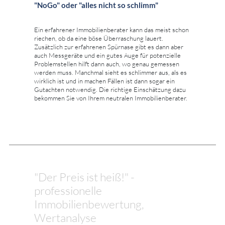
"NoGo" oder "alles nicht so schlimm"
Ein erfahrener Immobilienberater kann das meist schon
riechen, ob da eine böse Überraschung lauert.
Zusätzlich zur erfahrenen Spürnase gibt es dann aber
auch Messgeräte und ein gutes Auge für potenzielle
Problemstellen hilft dann auch, wo genau gemessen
werden muss. Manchmal sieht es schlimmer aus, als es
wirklich ist und in machen Fällen ist dann sogar ein
Gutachten notwendig. Die richtige Einschätzung dazu
bekommen Sie von Ihrem neutralen Immobilienberater.
"Der Preis ist heiß!" -
professionelle
Immobilienbewertung,
Wertanalyse