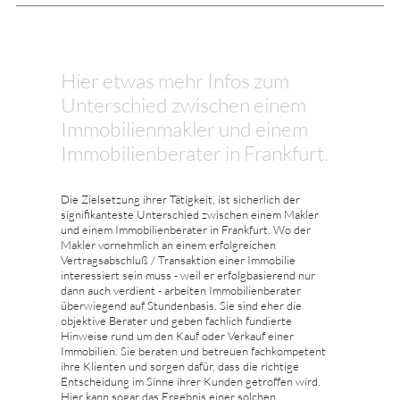
Hier etwas mehr Infos zum
Unterschied zwischen einem
Immobilienmakler und einem
Immobilienberater in Frankfurt.
Die Zielsetzung ihrer Tätigkeit, ist sicherlich der
signifikanteste Unterschied zwischen einem Makler
und einem Immobilienberater in Frankfurt. Wo der
Makler vornehmlich an einem erfolgreichen
Vertragsabschluß / Transaktion einer Immobilie
interessiert sein muss - weil er erfolgbasierend nur
dann auch verdient - arbeiten Immobilienberater
überwiegend auf Stundenbasis. Sie sind eher die
objektive Berater und geben fachlich fundierte
Hinweise rund um den Kauf oder Verkauf einer
Immobilien. Sie beraten und betreuen fachkompetent
ihre Klienten und sorgen dafür, dass die richtige
Entscheidung im Sinne ihrer Kunden getroffen wird.
Hier kann sogar das Ergebnis einer solchen