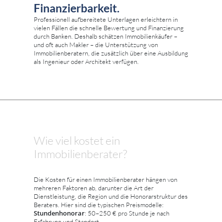
Finanzierbarkeit.
Professionell aufbereitete Unterlagen erleichtern in
vielen Fällen die schnelle Bewertung und Finanzierung
durch Banken. Deshalb schätzen Immobilienkäufer –
und oft auch Makler – die Unterstützung von
Immobilienberatern, die zusätzlich über eine Ausbildung
als Ingenieur oder Architekt verfügen.
Wie viel kostet ein
Immobilienberater?
Die Kosten für einen Immobilienberater hängen von
mehreren Faktoren ab, darunter die Art der
Dienstleistung, die Region und die Honorarstruktur des
Beraters. Hier sind die typischen Preismodelle:
Stundenhonorar
: 50–250 € pro Stunde je nach
Erfahrung und Standort