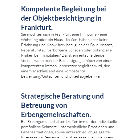
Kompetente Begleitung bei
der Objektbesichtigung in
Frankfurt.
Sie möchten sich in Frankfurt eine Immobilie - eine
Wohnung oder ein Haus - kaufen, haben aber keine
Erfahrung und Know-how bezüglich der Bausubstanz,
Reparaturstau, verborgene Schäden oder potenzielle
Risiken bei Immobilien? Da ist ein entscheidender
Vorteil, wenn man zur Besichtigung einfach von einem
kompetenten Immobilienberater begleitet wird, der
einem anschließend eine kompetente
Bewertung/Gutachten und Urteil abgeben kann.
Strategische Beratung und
Betreuung von
Erbengemeinschaften.
Bei Erbengemeinschaften treffen immer der individuelle
persönliche Schmerz, unterschiedliche Emotionen und
Lebenssituationen, sowie unterschiedlich gelagerte
Interessen aufeinander. Da ist es essenziell, wenn ein