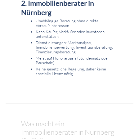
2. Immobilienberater in
Nürnberg
Unabhängige Beratung ohne direkte
Verkaufsinteressen
Kann Käufer, Verkäufer oder Investoren
unterstützen
Dienstleistungen: Marktanalyse,
Immobilienbewertung, Investitionsberatung,
Finanzierungsberatung
Meist auf Honorarbasis (Stundensatz oder
Pauschale)
Keine gesetzliche Regelung, daher keine
spezielle Lizenz nötig
Was macht ein
Immobilienberater in Nürnberg