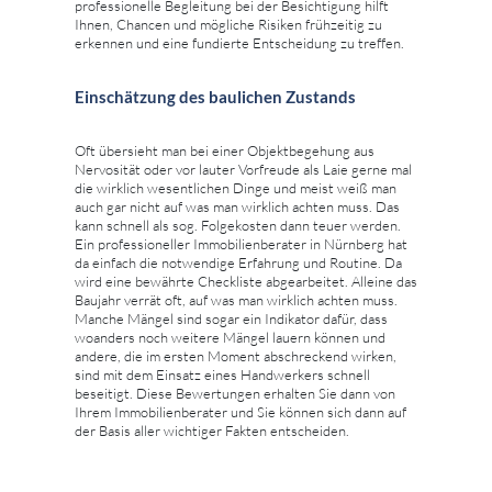
professionelle Begleitung bei der Besichtigung hilft
Ihnen, Chancen und mögliche Risiken frühzeitig zu
erkennen und eine fundierte Entscheidung zu treffen.
Einschätzung des baulichen Zustands
Oft übersieht man bei einer Objektbegehung aus
Nervosität oder vor lauter Vorfreude als Laie gerne mal
die wirklich wesentlichen Dinge und meist weiß man
auch gar nicht auf was man wirklich achten muss. Das
kann schnell als sog. Folgekosten dann teuer werden.
Ein professioneller Immobilienberater in Nürnberg hat
da einfach die notwendige Erfahrung und Routine. Da
wird eine bewährte Checkliste abgearbeitet. Alleine das
Baujahr verrät oft, auf was man wirklich achten muss.
Manche Mängel sind sogar ein Indikator dafür, dass
woanders noch weitere Mängel lauern können und
andere, die im ersten Moment abschreckend wirken,
sind mit dem Einsatz eines Handwerkers schnell
beseitigt. Diese Bewertungen erhalten Sie dann von
Ihrem Immobilienberater und Sie können sich dann auf
der Basis aller wichtiger Fakten entscheiden.