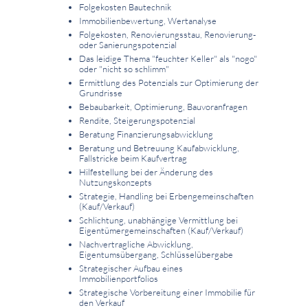
Folgekosten Bautechnik
Immobilienbewertung, Wertanalyse
Folgekosten, Renovierungsstau, Renovierung-
oder Sanierungspotenzial
Das leidige Thema "feuchter Keller" als "nogo"
oder "nicht so schlimm"
Ermittlung des Potenzials zur Optimierung der
Grundrisse
Bebaubarkeit, Optimierung, Bauvoranfragen
Rendite, Steigerungspotenzial
Beratung Finanzierungsabwicklung
Beratung und Betreuung Kaufabwicklung,
Fallstricke beim Kaufvertrag
Hilfestellung bei der Änderung des
Nutzungskonzepts
Strategie, Handling bei Erbengemeinschaften
(Kauf/Verkauf)
Schlichtung, unabhängige Vermittlung bei
Eigentümergemeinschaften (Kauf/Verkauf)
Nachvertragliche Abwicklung,
Eigentumsübergang, Schlüsselübergabe
Strategischer Aufbau eines
Immobilienportfolios
Strategische Vorbereitung einer Immobilie für
den Verkauf