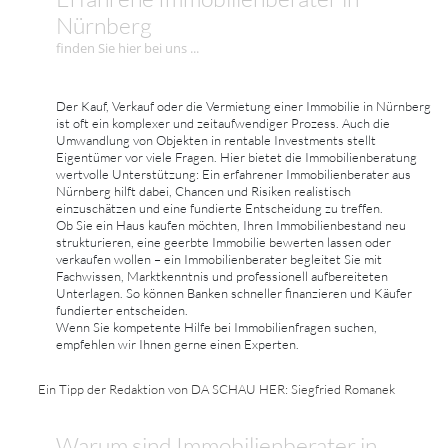
Nürnberg
finden Sie hier bei uns ...
Der Kauf, Verkauf oder die Vermietung einer Immobilie in Nürnberg
ist oft ein komplexer und zeitaufwendiger Prozess. Auch die
Umwandlung von Objekten in rentable Investments stellt
Eigentümer vor viele Fragen. Hier bietet die Immobilienberatung
wertvolle Unterstützung: Ein erfahrener Immobilienberater aus
Nürnberg hilft dabei, Chancen und Risiken realistisch
einzuschätzen und eine fundierte Entscheidung zu treffen.
Ob Sie ein Haus kaufen möchten, Ihren Immobilienbestand neu
strukturieren, eine geerbte Immobilie bewerten lassen oder
verkaufen wollen – ein Immobilienberater begleitet Sie mit
Fachwissen, Marktkenntnis und professionell aufbereiteten
Unterlagen. So können Banken schneller finanzieren und Käufer
fundierter entscheiden.
Wenn Sie kompetente Hilfe bei Immobilienfragen suchen,
empfehlen wir Ihnen gerne einen Experten.
Ein Tipp der Redaktion von DA SCHAU HER: Siegfried Romanek
Warum sind Immobilienberater in