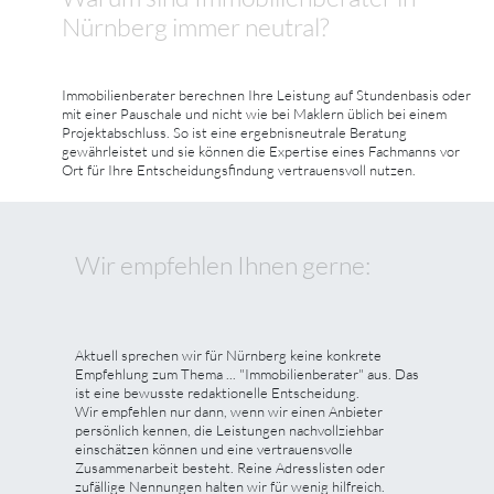
Nürnberg immer neutral?
Immobilienberater berechnen Ihre Leistung auf Stundenbasis oder
mit einer Pauschale und nicht wie bei Maklern üblich bei einem
Projektabschluss. So ist eine ergebnisneutrale Beratung
gewährleistet und sie können die Expertise eines Fachmanns vor
Ort für Ihre Entscheidungsfindung vertrauensvoll nutzen.
Wir empfehlen Ihnen gerne:
Aktuell sprechen wir für Nürnberg keine konkrete
Empfehlung zum Thema ... "Immobilienberater" aus. Das
ist eine bewusste redaktionelle Entscheidung.
Wir empfehlen nur dann, wenn wir einen Anbieter
persönlich kennen, die Leistungen nachvollziehbar
einschätzen können und eine vertrauensvolle
Zusammenarbeit besteht. Reine Adresslisten oder
zufällige Nennungen halten wir für wenig hilfreich.