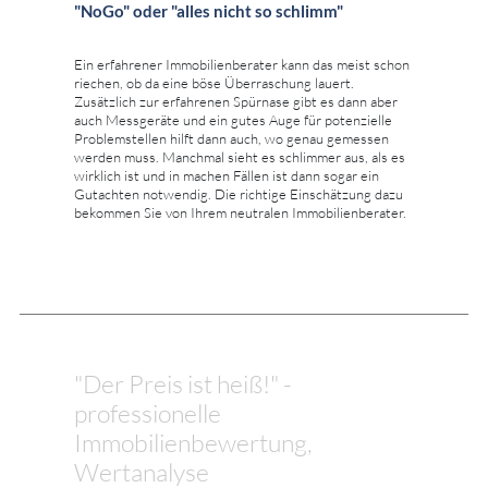
"NoGo" oder "alles nicht so schlimm"
Ein erfahrener Immobilienberater kann das meist schon
riechen, ob da eine böse Überraschung lauert.
Zusätzlich zur erfahrenen Spürnase gibt es dann aber
auch Messgeräte und ein gutes Auge für potenzielle
Problemstellen hilft dann auch, wo genau gemessen
werden muss. Manchmal sieht es schlimmer aus, als es
wirklich ist und in machen Fällen ist dann sogar ein
Gutachten notwendig. Die richtige Einschätzung dazu
bekommen Sie von Ihrem neutralen Immobilienberater.
"Der Preis ist heiß!" -
professionelle
Immobilienbewertung,
Wertanalyse