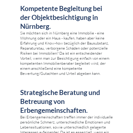
Kompetente Begleitung bei
der Objektbesichtigung in
Nürnberg.
Sie möchten sich in Nürnberg eine Immobilie - eine
Wohnung oder ein Haus - kaufen, haben aber keine
Erfahrung und Know-how bezüglich der Bausubstanz,
Reparaturstau, verborgene Schäden oder potenzielle
Risiken bei Immobilien? Da ist ein entscheidender
Vorteil, wenn man zur Besichtigung einfach von einem
kompetenten Immobilienberater begleitet wird, der
einem anschließend eine kompetente
Bewertung/Gutachten und Urteil abgeben kann.
Strategische Beratung und
Betreuung von
Erbengemeinschaften.
Bei Erbengemeinschaften treffen immer der individuelle
persönliche Schmerz, unterschiedliche Emotionen und
Lebenssituationen, sowie unterschiedlich gelagerte
Interessen aufeinander. Da ist es essenziell, wenn ein