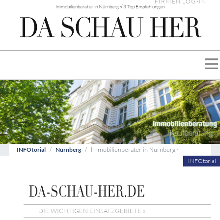
FIRMEN LOG-IN
Immobilienberater in Nürnberg √ 3 Top Empfehlungen
Immobilienberater in Nürnberg •
INFOtorial
Nürnberg
INFOtorial
DIE WICHTIGEN EINSATZGEBIETE »