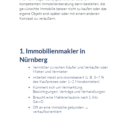
kompetenten Immobilienberatung darin bestehen, die
gewünschte Immobilie besser nicht zu kaufen oder das
eigene Objekt erst später oder mit einem anderen
Konzept zu veräußern.
1. Immobilienmakler in
Nürnberg
Vermittler zwischen Käufer und Verkäufer oder
Mieter und Vermieter
Arbeitet meist provisionsbasiert (z. B. 3–7 %
des Kaufpreises oder 1–2 Monatsmieten)
Kümmert sich um Vermarktung,
Besichtigungen, Verträge und Verhandlungen
Braucht eine Maklererlaubnis nach § 34c
GewO
Oft an eine Immobilie gebunden →
verkaufsorientiert