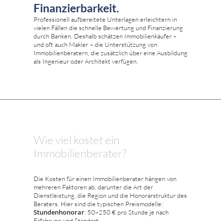
Finanzierbarkeit.
Professionell aufbereitete Unterlagen erleichtern in
vielen Fällen die schnelle Bewertung und Finanzierung
durch Banken. Deshalb schätzen Immobilienkäufer –
und oft auch Makler – die Unterstützung von
Immobilienberatern, die zusätzlich über eine Ausbildung
als Ingenieur oder Architekt verfügen.
Wie viel kostet ein
Immobilienberater?
Die Kosten für einen Immobilienberater hängen von
mehreren Faktoren ab, darunter die Art der
Dienstleistung, die Region und die Honorarstruktur des
Beraters. Hier sind die typischen Preismodelle:
Stundenhonorar
: 50–250 € pro Stunde je nach
Erfahrung und Standort