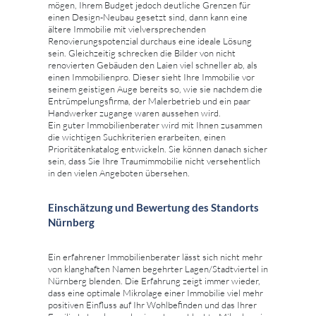
mögen, Ihrem Budget jedoch deutliche Grenzen für
einen Design-Neubau gesetzt sind, dann kann eine
ältere Immobilie mit vielversprechenden
Renovierungspotenzial durchaus eine ideale Lösung
sein. Gleichzeitig schrecken die Bilder von nicht
renovierten Gebäuden den Laien viel schneller ab, als
einen Immobilienpro. Dieser sieht Ihre Immobilie vor
seinem geistigen Auge bereits so, wie sie nachdem die
Entrümpelungsfirma, der Malerbetrieb und ein paar
Handwerker zugange waren aussehen wird.
Ein guter Immobilienberater wird mit Ihnen zusammen
die wichtigen Suchkriterien erarbeiten, einen
Prioritätenkatalog entwickeln. Sie können danach sicher
sein, dass Sie Ihre Traumimmobilie nicht versehentlich
in den vielen Angeboten übersehen.
Einschätzung und Bewertung des Standorts
Nürnberg
Ein erfahrener Immobilienberater lässt sich nicht mehr
von klanghaften Namen begehrter Lagen/Stadtviertel in
Nürnberg blenden. Die Erfahrung zeigt immer wieder,
dass eine optimale Mikrolage einer Immobilie viel mehr
positiven Einfluss auf Ihr Wohlbefinden und das Ihrer