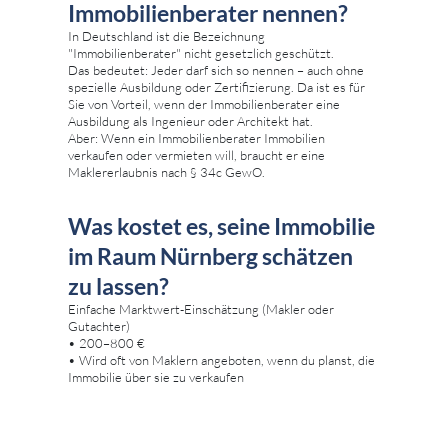
Immobilienberater nennen?
In Deutschland ist die Bezeichnung
"Immobilienberater" nicht gesetzlich geschützt.
Das bedeutet: Jeder darf sich so nennen – auch ohne
spezielle Ausbildung oder Zertifizierung. Da ist es für
Sie von Vorteil, wenn der Immobilienberater eine
Ausbildung als Ingenieur oder Architekt hat.
Aber: Wenn ein Immobilienberater Immobilien
verkaufen oder vermieten will, braucht er eine
Maklererlaubnis nach § 34c GewO.
Was kostet es, seine Immobilie
im Raum Nürnberg schätzen
zu lassen?
Einfache Marktwert-Einschätzung (Makler oder
Gutachter)
• 200–800 €
• Wird oft von Maklern angeboten, wenn du planst, die
Immobilie über sie zu verkaufen