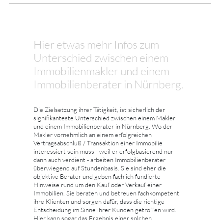
Hier etwas mehr Infos zum
Unterschied zwischen einem
Immobilienmakler und einem
Immobilienberater in Nürnberg.
Die Zielsetzung ihrer Tätigkeit, ist sicherlich der
signifikanteste Unterschied zwischen einem Makler
und einem Immobilienberater in Nürnberg. Wo der
Makler vornehmlich an einem erfolgreichen
Vertragsabschluß / Transaktion einer Immobilie
interessiert sein muss - weil er erfolgbasierend nur
dann auch verdient - arbeiten Immobilienberater
überwiegend auf Stundenbasis. Sie sind eher die
objektive Berater und geben fachlich fundierte
Hinweise rund um den Kauf oder Verkauf einer
Immobilien. Sie beraten und betreuen fachkompetent
ihre Klienten und sorgen dafür, dass die richtige
Entscheidung im Sinne ihrer Kunden getroffen wird.
Hier kann sogar das Ergebnis einer solchen