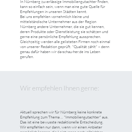
In Nürnberg zuverlässige Immobiliengutachter finden,
kann so einfach sein, wenn man eine gute Quelle für
Empfehlungen in unseren Städten kennt.
Bei uns empfehlen vornehmlich kleine und
mittelständische Unternehmer aus der Region
Nürnberg andere Unternehmer, die sie gut kennen,
deren Produkte oder Dienstleistung sie schätzen und
gerne eine persönliche Empfehlung aussprechen.
Gleichzeitig werden alle gelisteten Firmen noch einmal
von unserer Redaktion geprüft. "Qualität zählt" – denn
genau dafür haben wir da-schau-her.de ins Leben
gerufen.
Wir empfehlen Ihnen gerne:
Aktuell sprechen wir für Nürnberg keine konkrete
Empfehlung zum Thema ... "Immobiliengutachter" aus.
Das ist eine bewusste redaktionelle Entscheidung.
Wir empfehlen nur dann, wenn wir einen Anbieter
persönlich kennen, die Leistungen nachvollziehbar