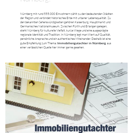
Nürnberg mit rund 555.000 Einwohnern zählt zu den bedeutenden Städten
der Region und verbindet historisches Erbe mit urbaner Lebensqualität. Zu
den bekannten Sehenswürdigkeiten gehören Kaiserburg, Hauptmarkt und
Germanisches Nationalmuseum. Zwischen Fürth und Erlangen gelegen,
steht Nürnberg für kulturelle Vielfalt, kurze Wege und eine ausgeprägte
regionale Identität und Tradition. In Nürnberg legt man Wert auf Qualität,
persönliche Ansprache und ein authentisches Miteinander. Deshalb ist eine
Immobiliengutachter in Nürnberg
gute Empfehlung zum Thema:
aus
einer verlässlichen Quelle hier immer gerne gesehen.