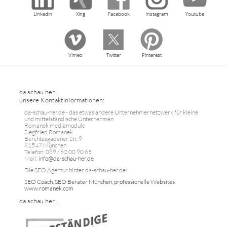
Linkedin
Xing
Facebook
Instagram
Youtube
Vimeo
Twitter
Pinterest
da schau her ...
unsere Kontaktinformationen:
da-schau-her.de - das etwas andere Unternehmernetzwerk für kleine
und mittelständische Unternehmen
Romanek mediamodule
Siegfried Romanek
Berchtesgadener Str. 9
81547 München
Telefon: 089 / 62 00 90 65
Mail:
info@da-schau-her.de
Die SEO Agentur hinter da-schau-her.de:
SEO Coach, SEO Berater München, professionelle Websites
www.romanek.com
da schau her ...