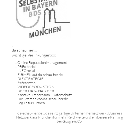
...
da schau her ...
wichtige Verlinkungenxxx
...
Online Reputation Management
...
PREditorial
...
INFOtorial
...
FIRMEN auf da-schau-her.de
...
DIE STRATEGIE
...
Referenzen
...
VIDEOPRODUKTION
...
ÜBER DA SCHAU HER
...
Kontakt - Impressum - Datenschutz
...
Die Sitemap von da-schau-her.de
...
Log-In für Firmen
da-schau-her.de ... das einzigartige Unternehmernetzwerk . Business
Netzwerk aus München für mehr Reichweite und ein bessere Ranking
bei Google & Co.