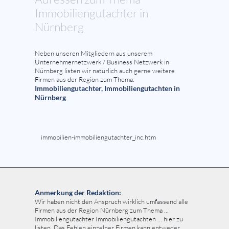
Immobiliengutachter in
Nürnberg
Neben unseren Mitgliedern aus unserem
Unternehmernetzwerk / Business Netzwerk in
Nürnberg listen wir natürlich auch gerne weitere
Firmen aus der Region zum Thema:
Immobiliengutachter, Immobiliengutachten in
Nürnberg
.
immobilien-immobiliengutachter_inc.htm
Anmerkung der Redaktion:
Wir haben nicht den Anspruch wirklich umfassend alle
Firmen aus der Region Nürnberg zum Thema ...
Immobiliengutachter Immobiliengutachten ... hier zu
listen. Das Fehlen einzelner Firmen kann entweder