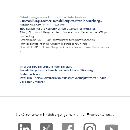
Aktualisierung unseres INFOtorials durch die Redaktion:
... Immobiliengutachter Immobiliengutachten in Nürnberg ...
Aktualisierung am 07.08.2026 durch:
SEO Berater für die Region Nürnberg ... Siegfried Romanek
Titel (65): ... Immobiliengutachter Nürnberg Immobiliengutachten - Tipps
Empfehlung ...
Beschreibung (96): ... TOP Empfehlungen für ein professionelles
Immobiliengutachter in Nürnberg ★ auf da-schau-her.de
Überschrift (52): ... Immobiliengutachter in Nürnberg Immobiliengutachten
√
Infos zur SEO Beratung für den Bereich:
Immobiliengutachter Immobiliengutachten in Nürnberg
finden Sie hier »
Infos zum Thema Advertorials auf unserer Werbeplattform für den
Bereich Nürnberg »
Sie können unsere Empfehlungen gerne mit Ihren Freunden teilen ... ...