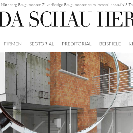
n Nürnberg Baugutachten Zuverlässige Baugutachter beim Immobilienkauf √ 3 T
FIRMEN
SEOTORIAL
PREDITORIAL
BEISPIELE
K