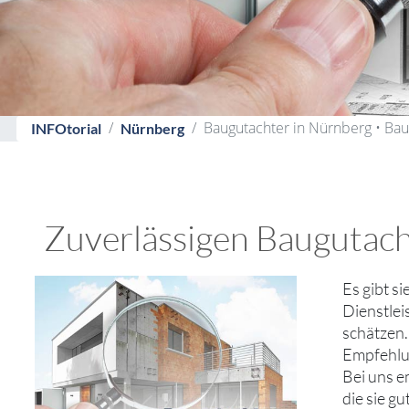
Baugutachter in Nürnberg • Ba
INFOtorial
Nürnberg
Zuverlässigen Baugutach
Es gibt s
Dienstlei
schätzen.
Empfehlun
Bei uns e
die sie g