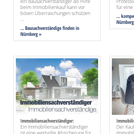
ein Bausachverständiger als Hilfe
Profess
beim Immobilienkauf kann vor
für ein
bösen Überraschungen schützen
... kompe
...
Nürnberg
... Bausachverständige finden in
Nürnberg »
Immobiliensachverständiger:
Immobili
Ein Immobiliensachverständiger
Der Kauf
ist eine wertvolle Absicherung für
Immobili