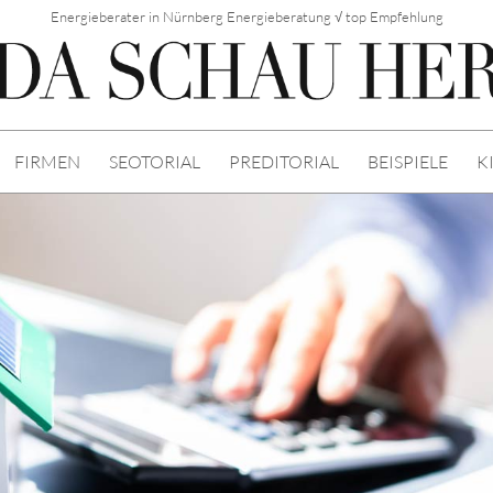
Energieberater in Nürnberg Energieberatung √ top Empfehlung
FIRMEN
SEOTORIAL
PREDITORIAL
BEISPIELE
K