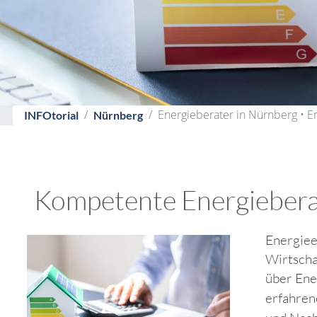
Energieberater in Nürnberg • E
INFOtorial
Nürnberg
Kompetente Energieberate
Energiee
Wirtscha
über Ene
erfahre