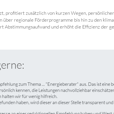
zt, profitiert zusätzlich von kurzen Wegen, persönlich
n über regionale Förderprogramme bis hin zu den klim
ert Abstimmungsaufwand und erhöht die Effizienz der g
gerne:
pfehlung zum Thema ... "Energieberater" aus. Das ist eine 
rsönlich kennen, die Leistungen nachvollziehbar einschät
halten wir für wenig hilfreich.
unden haben, wird dieser an dieser Stelle transparent und a
se an einer redaktionellen Empfehlung haben und Wert auf 