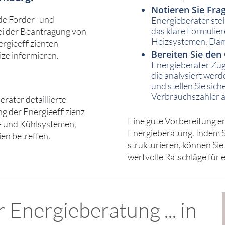
Notieren Sie Fra
de Förder- und
Energieberater ste
das klare Formulier
ei der Beantragung von
Heizsystemen, Däm
rgieeffizienten
Bereiten Sie den
ze informieren.
Energieberater Zug
die analysiert werd
und stellen Sie sic
Verbrauchszähler a
ater detaillierte
g der Energieeffizienz
Eine gute Vorbereitung er
z- und Kühlsystemen,
Energieberatung. Indem S
en betreffen.
strukturieren, können Si
wertvolle Ratschläge für e
Energieberatung ... in