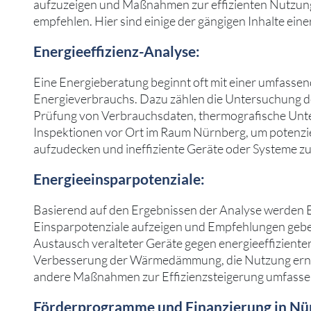
aufzuzeigen und Maßnahmen zur effizienten Nutzung
empfehlen. Hier sind einige der gängigen Inhalte ein
Energieeffizienz-Analyse:
Eine Energieberatung beginnt oft mit einer umfasse
Energieverbrauchs. Dazu zählen die Untersuchung de
Prüfung von Verbrauchsdaten, thermografische Un
Inspektionen vor Ort im Raum Nürnberg, um potenzie
aufzudecken und ineffiziente Geräte oder Systeme zu 
Energieeinsparpotenziale:
Basierend auf den Ergebnissen der Analyse werden 
Einsparpotenziale aufzeigen und Empfehlungen gebe
Austausch veralteter Geräte gegen energieeffizienter
Verbesserung der Wärmedämmung, die Nutzung ern
andere Maßnahmen zur Effizienzsteigerung umfasse
Förderprogramme und Finanzierung in Nü