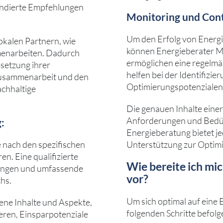
undierte Empfehlungen
Monitoring und Cont
Um den Erfolg von Energi
okalen Partnern, wie
können Energieberater M
mmenarbeiten. Dadurch
ermöglichen eine regelm
msetzung ihrer
helfen bei der Identifiz
Zusammenarbeit und den
Optimierungspotenzialen
chhaltige
Die genauen Inhalte eine
Anforderungen und Bedürf
:
Energieberatung bietet j
 nach den spezifischen
Unterstützung zur Optim
n. Eine qualifizierte
Wie bereite ich mi
ösungen und umfassende
vor?
hs.
Um sich optimal auf eine 
ene Inhalte und Aspekte,
folgenden Schritte befolg
ieren, Einsparpotenziale