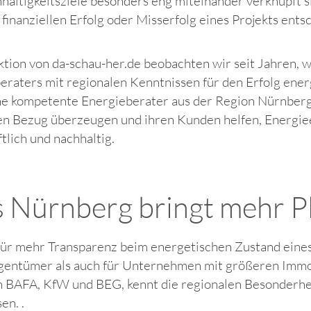
haltigkeitsziele besonders eng miteinander verknüpft s
finanziellen Erfolg oder Misserfolg eines Projekts ents
ktion von da-schau-her.de beobachten wir seit Jahren, w
eraters mit regionalen Kenntnissen für den Erfolg ene
ne kompetente Energieberater aus der Region Nürnberg
en Bezug überzeugen und ihren Kunden helfen, Energieef
tlich und nachhaltig.
s Nürnberg bringt mehr P
r für mehr Transparenz beim energetischen Zustand eine
Eigentümer als auch für Unternehmen mit größeren Immob
n BAFA, KfW und BEG, kennt die regionalen Besonderhe
en. .