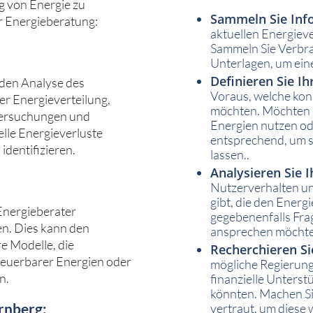
 von Energie zu
Sammeln Sie Inf
er Energieberatung:
aktuellen Energiev
Sammeln Sie Verbr
Unterlagen, um ein
Definieren Sie Ih
nden Analyse des
Voraus, welche konk
r Energieverteilung,
möchten. Möchten S
tersuchungen und
Energien nutzen ode
lle Energieverluste
entsprechend, um s
identifizieren.
lassen..
Analysieren Sie 
Nutzerverhalten un
gibt, die den Energ
Energieberater
gegebenenfalls Frag
n. Dies kann den
ansprechen möchte
e Modelle, die
Recherchieren S
euerbarer Energien oder
mögliche Regierung
n.
finanzielle Unters
könnten. Machen S
rnberg:
vertraut, um diese