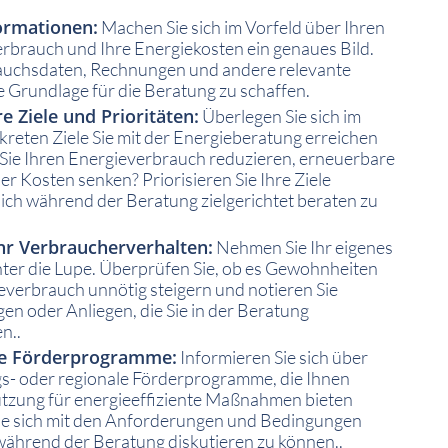
ormationen:
Machen Sie sich im Vorfeld über Ihren
erbrauch und Ihre Energiekosten ein genaues Bild.
auchsdaten, Rechnungen und andere relevante
e Grundlage für die Beratung zu schaffen.
re Ziele und Prioritäten:
Überlegen Sie sich im
reten Ziele Sie mit der Energieberatung erreichen
ie Ihren Energieverbrauch reduzieren, erneuerbare
r Kosten senken? Priorisieren Sie Ihre Ziele
ich während der Beratung zielgerichtet beraten zu
Ihr Verbraucherverhalten:
Nehmen Sie Ihr eigenes
ter die Lupe. Überprüfen Sie, ob es Gewohnheiten
ieverbrauch unnötig steigern und notieren Sie
en oder Anliegen, die Sie in der Beratung
n..
ie Förderprogramme:
Informieren Sie sich über
s- oder regionale Förderprogramme, die Ihnen
tützung für energieeffiziente Maßnahmen bieten
ie sich mit den Anforderungen und Bedingungen
 während der Beratung diskutieren zu können..