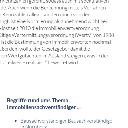
 Kennzahlen gefehlt, sodass auch mit spekulativen
de. Auch wenn die Berechnung mittels Verfahren
n Kennzahlen allein, sondern auch von der
ängt, ist eine Normierung als zunehmend wichtiger
 löst seit 2010 die Immobilienwertverordnung
ültige Wertermittlungsverordnung (WertV) von 1988
 ist die Bestimmung von Immobilienwerten nochmal
Außerdem wollte der Gesetzgeber damit die
en Wertgutachten im Ausland steigern, was in der
s “teilweise realisiert” bewertet wird.
Begriffe rund ums Thema
Immobiliensachverständiger ...
Bausachverständiger Bausachverständige
in Nürnberg