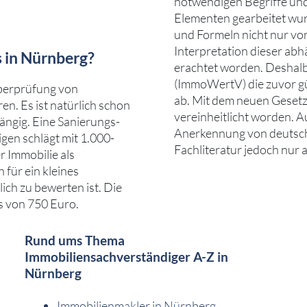
notwendigen Begriffe und
Elementen gearbeitet wur
und Formeln nicht nur vo
Interpretation dieser abh
s in Nürnberg?
erachtet worden. Deshalb
(ImmoWertV) die zuvor g
Überprüfung von
ab. Mit dem neuen Gesetz
n. Es ist natürlich schon
vereinheitlicht worden. 
ängig. Eine Sanierungs-
Anerkennung von deutsch
en schlägt mit 1.000-
Fachliteratur jedoch nur al
r Immobilie als
für ein kleines
ch zu bewerten ist. Die
s von 750 Euro.
Rund ums Thema
Immobiliensachverständiger A-Z in
Nürnberg
Immobilienmakler in Nürnberg