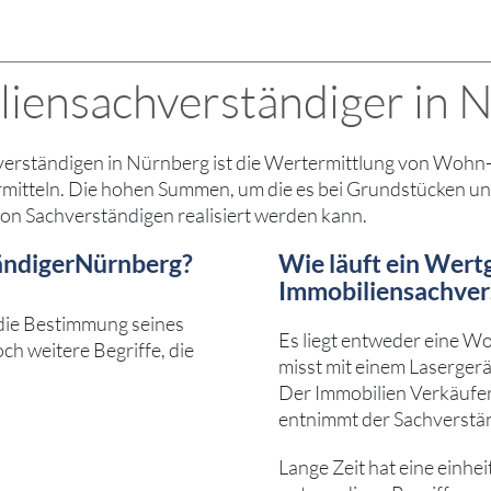
iensachverständiger in Nü
erständigen in Nürnberg ist die Wertermittlung von Wohn- 
ermitteln. Die hohen Summen, um die es bei Grundstücken u
 von Sachverständigen realisiert werden kann.
ändigerNürnberg?
Wie läuft ein Wert
Immobiliensachver
 die Bestimmung seines
Es liegt entweder eine W
ch weitere Begriffe, die
misst mit einem Laserger
Der Immobilien Verkäufer
entnimmt der Sachverstän
Lange Zeit hat eine einhe