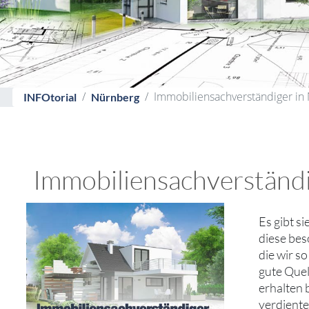
Immobiliensachverständiger in
INFOtorial
Nürnberg
Immobiliensachverständi
Es gibt s
diese bes
die wir s
gute Quel
erhalten 
verdiente